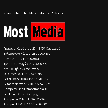
BrandShop by Most Media Athens
Γραφεία: Καρύστου 27, 13451 Καματερό
Τηλεφωνικό Κέντρο: 210 3000 660
Λογιστήριο: 210 3000 661
Τμήμα Εισαγωγών: 210 3000 663
Κινητό Τηλ: 693 694 695 5
​UK Office: 0044 845 508 9154
Legal Office: 0049 151 118 05997
Gigaset Network: 230 916 24902#9
Company Email: #mostmedia.gr
Site Email: #brandshop.gr
Αριθμός Α.Φ.Μ.: EL036881736
Αριθμός Γ.ΕΜ.Η.: 116032603000