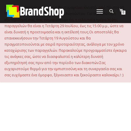
στο
περιεχόμενο
Το ηλεκτρονικό μας κατάστημα θα παραμείνει κλειστό, από Πέμπτη 30
Εναλλαγή
0
Ιουλίου 2026 μέχρι και την Τρίτη 18 Αυγούστου. Για την καλύτερη
πλοήγησης
εξυπηρέτησή σας, σας ενημερώνουμε ότι η τελευταία ημέρα λήψης
παραγγελιών θα είναι η Τετάρτη 29 Ιουλίου, έως τις 15:00 μ.μ., ώστε να
είναι δυνατή η προετοιμασία και η εκτέλεσή τους.Οι αποστολές θα
επανεκκινήσουν την Τετάρτη 19 Αυγούστου και θα
πραγματοποιούνται με σειρά προτεραιότητας, ανάλογα με τον χρόνο
καταχώρισης των παραγγελιών. Παρακαλούμε προγραμματίστε έγκαιρα
τις ανάγκες σας, ώστε να διασφαλιστεί η καλύτερη δυνατή
εξυπηρέτησή σας πριν από την περίοδο των διακοπών.Σας
ευχαριστούμε θερμά για την εμπιστοσύνη και τη συνεργασία σας και
σας ευχόμαστε ένα όμορφο, ξέγνοιαστο και ξεκούραστο καλοκαίρι.! :)