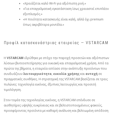
«Χρειάζεται καλό Wi‑Fi για αξιόπιστη ροή.»
«Για επαγγελματική εγκατάσταση ίσως χρειαστεί επιπλέον
εξοπλισμός.»
«Η ποιότητα κατασκευής είναι καλή, αλλά όχι premium
όπως ακριβότερα μοντέλα.»
Προφίλ κατασκευάστριας εταιρείας — VSTARCAM
Η
VSTARCAM
ιδρύθηκε με στόχο την παροχή προσιτών και αξιόπιστων
λύσεων βιντεοεπιτήρησης για οικιακή και επαγγελματική χρήση. Από τα
πρώτα της βήματα, η εταιρεία εστίασε στην ανάπτυξη προϊόντων που
συνδυάζουν
λειτουργικότητα
,
ευκολία χρήσης
και
αντοχή
σε
πραγματικές συνθήκες. Η στρατηγική της VSTARCAM βασίζεται σε τρεις
πυλώνες: τεχνολογία εικόνας, έξυπνες λειτουργίες και προσιτή
τιμολόγηση.
Στον τομέα της τεχνολογίας εικόνας, η VSTARCAM επένδυσε σε
αισθητήρες υψηλής ευκρίνειας και σε βελτιστοποιημένους φακούς,
προσφέροντας προϊόντα με καθαρή ανάλυση και βελτιωμένη απόδοση