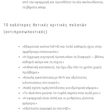
από την εφαρμογή και προσθέστε τη νέα ακολουθώντας
τα βήματα setup.
10 καλύτερες θετικές κριτικές πελατών
(αντιπροσωπευτικές)
«Εξαιρετική εικόνα Full HD και πολύ καθαρός ήχος στην
αμφίδρομη επικοινωνία.»
«Η έγχρωμη νυχτερινή όραση κάνει τη διαφορά — βλέπω
καθαρά ακόμα και τη νύχτα.»
«Ανθεκτική κατασκευή, την έχω έξω όλο το χρόνο χωρίς
πρόβλημα.»
«Εύκολη εγκατάσταση με Wi‑Fi και αξιόπιστες
ειδοποιήσεις στο κινητό.»
«Καλή σχέση τιμής/απόδοσης για εξωτερική κάμερα.»
«Το dual‑lens μειώνει τα τυφλά σημεία στην αυλή μου.»
«Η εφαρμογή είναι απλή και οι ρυθμίσεις γίνονται
γρήγορα.»
«Αξιόπιστη εγγραφή σε microSD.»