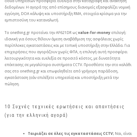
cloud υπηρεσιών προσφέρει ευελιξία στην καταγραφή και ανάκτηση
δεδομένων. Η αγορά της από επίσημους διανομείς εξασφαλίζει νομική
εγγύηση, DOA κάλυψη και υποστήριξη RMA, στοιχεία κρίσιμα για την
εμπιστοσύνη του καταναλωτή.
Το onething.gr προτείνει την AF621DR ως
value‑for‑money
επιλογή:
ιδανική για όσους θέλουν άμεση αναβάθμιση της ασφάλειας χωρίς
περίπλοκες εγκαταστάσεις και με τοπική υποστήριξη στην Ελλάδα. Για
επιχειρήσεις που αγοράζουν χωρίς ΦΠΑ, η επιλογή αυτή προσφέρει
λειτουργικότητα και ευελιξία σε προσιτό κόστος, με δυνατότητα
επέκτασης σε μεγαλύτερα συστήματα CCTV. Προσθέστε την στο καλάθι
σας στο onething.gr και επωφεληθείτε από γρήγορη παράδοση,
εγκατάσταση (εάν επιλέξετε υπηρεσία) και υποστήριξη μετά την
πώληση.
10 Συχνές τεχνικές ερωτήσεις και απαντήσεις
(για την ελληνική αγορά)
Ταιριάζει σε όλες τις εγκαταστάσεις CCTV;
Ναι, είναι