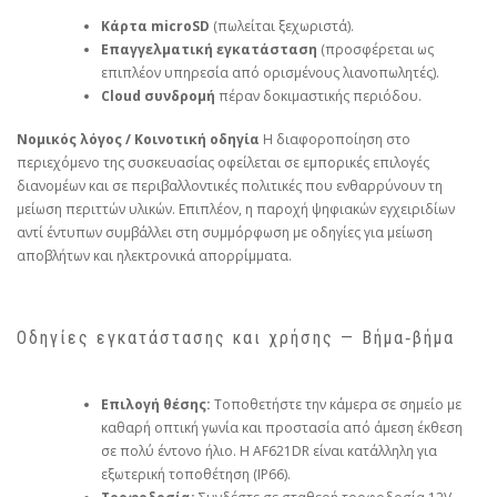
Κάρτα microSD
(πωλείται ξεχωριστά).
Επαγγελματική εγκατάσταση
(προσφέρεται ως
επιπλέον υπηρεσία από ορισμένους λιανοπωλητές).
Cloud συνδρομή
πέραν δοκιμαστικής περιόδου.
Νομικός λόγος / Κοινοτική οδηγία
Η διαφοροποίηση στο
περιεχόμενο της συσκευασίας οφείλεται σε εμπορικές επιλογές
διανομέων και σε περιβαλλοντικές πολιτικές που ενθαρρύνουν τη
μείωση περιττών υλικών. Επιπλέον, η παροχή ψηφιακών εγχειριδίων
αντί έντυπων συμβάλλει στη συμμόρφωση με οδηγίες για μείωση
αποβλήτων και ηλεκτρονικά απορρίμματα.
Οδηγίες εγκατάστασης και χρήσης — Βήμα‑βήμα
Επιλογή θέσης:
Τοποθετήστε την κάμερα σε σημείο με
καθαρή οπτική γωνία και προστασία από άμεση έκθεση
σε πολύ έντονο ήλιο. Η AF621DR είναι κατάλληλη για
εξωτερική τοποθέτηση (IP66).