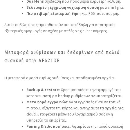
Dual‑lens
σχεδίαση που προσφέρει ευρύτερη κάλυψη.
Βελτιωμένη έγχρωμη νυχτερινή όραση
με warm lights.
Πιο στιβαρή εξωτερική θήκη
και IP66 πιστοποίηση.
Αυτές οι βελτιώσεις την καθιστούν πιο κατάλληλη για απαιτητικές
εξωτερικές εφαρμογές σε σχέση με απλές single‑lens κάμερες.
Μεταφορά ρυθμίσεων και δεδομένων από παλιά
συσκευή στην AF621DR
Η μεταφορά αφορά κυρίως ρυθμίσεις και αποθηκευμένα αρχεία:
Backup & restore:
Χρησιμοποιήστε την εφαρμογή του
κατασκευαστή για backup ρυθμίσεων αν υποστηρίζεται.
Μεταφορά εγγραφών:
Αν οι εγγραφές είναι σε τοπική
microSD, εξάγετε την κάρτα και αντιγράψτε τα αρχεία· για
cloud, μεταφέρετε μέσω του λογαριασμού σας αν η
υπηρεσία το επιτρέπει.
Pairing & ειδοποιήσεις:
Αφαιρέστε την παλιά συσκευή