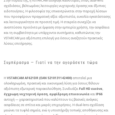
Στην πορεία της, η VSTARCAM εισήγαγε καινοτομίες όπως dual‑lens
σχεδιάσεις, βελτιωμένες λειτουργίες νυχτερινής όρασης και έξυπνες
ειδοποιήσεις. Η φιλοσοφία της επικεντρώνεται στην παροχή λύσεων
που προσφέρουν πραγματική αξία: αξιοπιστία, ευκολία εγκατάστασης
και λειτουργικότητα σε προσιτή τιμή. Η εταιρεία συνεχίζει να
αναπτύσσει προϊόντα με έμφαση στην εμπειρία χρήστη, την ασφάλεια
και τη συμβατότητα με υπάρχοντα συστήματα, καθιστώντας την
VSTARCAM μια αξιόπιστη επιλογή για όσους αναζητούν πρακτικές
λύσεις επιτήρησης.
Συμπέρασμα — Γιατί να την αγοράσετε τώρα
Η
VSTARCAM AF621DR (EAN 5210131142400)
αποτελεί μια
ολοκληρωμένη, πρακτική και οικονομική λύση για όσους θέλουν
αξιόπιστη εξωτερική παρακολούθηση. Συνδυάζει
Full HD εικόνα
,
έγχρωμη νυχτερινή όραση
,
αμφίδρομη επικοινωνία
και
IP66
αντοχή — χαρακτηριστικά που καλύπτουν τις βασικές ανάγκες
ασφάλειας σε σπίτια και μικρές επιχειρήσεις. Η dual‑lens σχεδίαση
μειώνει τα τυφλά σημεία, ενώ η υποστήριξη τοπικής αποθήκευσης και