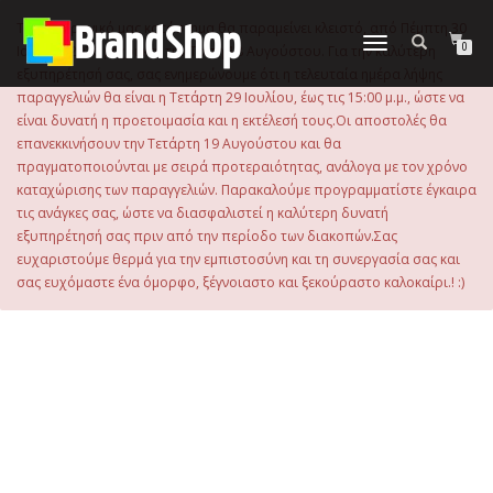
στο
περιεχόμενο
Το ηλεκτρονικό μας κατάστημα θα παραμείνει κλειστό, από Πέμπτη 30
Εναλλαγή
0
Ιουλίου 2026 μέχρι και την Τρίτη 18 Αυγούστου. Για την καλύτερη
πλοήγησης
εξυπηρέτησή σας, σας ενημερώνουμε ότι η τελευταία ημέρα λήψης
παραγγελιών θα είναι η Τετάρτη 29 Ιουλίου, έως τις 15:00 μ.μ., ώστε να
είναι δυνατή η προετοιμασία και η εκτέλεσή τους.Οι αποστολές θα
επανεκκινήσουν την Τετάρτη 19 Αυγούστου και θα
πραγματοποιούνται με σειρά προτεραιότητας, ανάλογα με τον χρόνο
καταχώρισης των παραγγελιών. Παρακαλούμε προγραμματίστε έγκαιρα
τις ανάγκες σας, ώστε να διασφαλιστεί η καλύτερη δυνατή
εξυπηρέτησή σας πριν από την περίοδο των διακοπών.Σας
ευχαριστούμε θερμά για την εμπιστοσύνη και τη συνεργασία σας και
σας ευχόμαστε ένα όμορφο, ξέγνοιαστο και ξεκούραστο καλοκαίρι.! :)