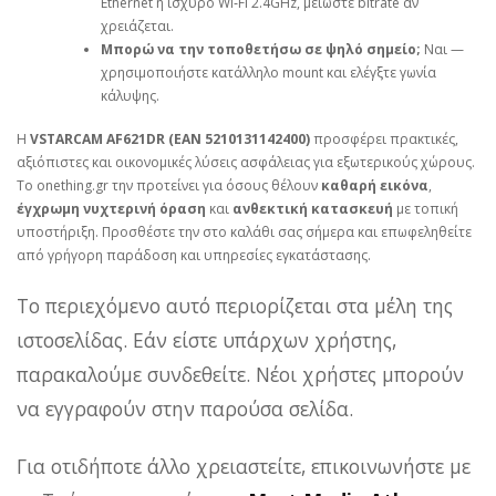
Ethernet ή ισχυρό Wi‑Fi 2.4GHz, μειώστε bitrate αν
χρειάζεται.
Μπορώ να την τοποθετήσω σε ψηλό σημείο;
Ναι —
χρησιμοποιήστε κατάλληλο mount και ελέγξτε γωνία
κάλυψης.
Η
VSTARCAM AF621DR (EAN 5210131142400)
προσφέρει πρακτικές,
αξιόπιστες και οικονομικές λύσεις ασφάλειας για εξωτερικούς χώρους.
Το onething.gr την προτείνει για όσους θέλουν
καθαρή εικόνα
,
έγχρωμη νυχτερινή όραση
και
ανθεκτική κατασκευή
με τοπική
υποστήριξη. Προσθέστε την στο καλάθι σας σήμερα και επωφεληθείτε
από γρήγορη παράδοση και υπηρεσίες εγκατάστασης.
Το περιεχόμενο αυτό περιορίζεται στα μέλη της
ιστοσελίδας. Εάν είστε υπάρχων χρήστης,
παρακαλούμε συνδεθείτε. Νέοι χρήστες μπορούν
να εγγραφούν στην παρούσα σελίδα.
Για οτιδήποτε άλλο χρειαστείτε, επικοινωνήστε με