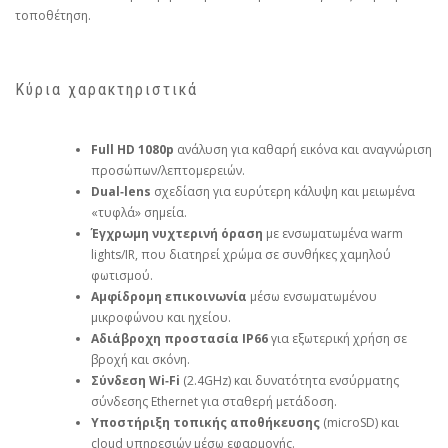
τοποθέτηση.
Κύρια χαρακτηριστικά
Full HD 1080p
ανάλυση για καθαρή εικόνα και αναγνώριση
προσώπων/λεπτομερειών.
Dual‑lens
σχεδίαση για ευρύτερη κάλυψη και μειωμένα
«τυφλά» σημεία.
Έγχρωμη νυχτερινή όραση
με ενσωματωμένα warm
lights/IR, που διατηρεί χρώμα σε συνθήκες χαμηλού
φωτισμού.
Αμφίδρομη επικοινωνία
μέσω ενσωματωμένου
μικροφώνου και ηχείου.
Αδιάβροχη προστασία IP66
για εξωτερική χρήση σε
βροχή και σκόνη.
Σύνδεση Wi‑Fi
(2.4GHz) και δυνατότητα ενσύρματης
σύνδεσης Ethernet για σταθερή μετάδοση.
Υποστήριξη τοπικής αποθήκευσης
(microSD) και
cloud υπηρεσιών μέσω εφαρμογής.