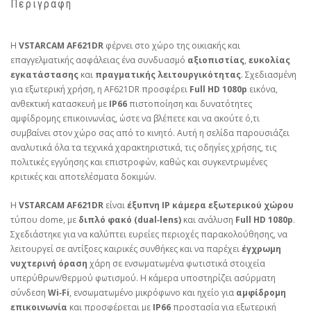
Περιγραφή
Η
VSTARCAM AF621DR
φέρνει στο χώρο της οικιακής και
επαγγελματικής ασφάλειας ένα συνδυασμό
αξιοπιστίας
,
ευκολίας
εγκατάστασης
και
πραγματικής λειτουργικότητας
. Σχεδιασμένη
για εξωτερική χρήση, η AF621DR προσφέρει
Full HD 1080p
εικόνα,
ανθεκτική κατασκευή με
IP66
πιστοποίηση και δυνατότητες
αμφίδρομης επικοινωνίας, ώστε να βλέπετε και να ακούτε ό,τι
συμβαίνει στον χώρο σας από το κινητό. Αυτή η σελίδα παρουσιάζει
αναλυτικά όλα τα τεχνικά χαρακτηριστικά, τις οδηγίες χρήσης, τις
πολιτικές εγγύησης και επιστροφών, καθώς και συγκεντρωμένες
κριτικές και αποτελέσματα δοκιμών.
Η
VSTARCAM AF621DR
είναι
έξυπνη IP κάμερα εξωτερικού χώρου
τύπου dome, με
διπλό φακό (dual‑lens)
και ανάλυση
Full HD 1080p
.
Σχεδιάστηκε για να καλύπτει ευρείες περιοχές παρακολούθησης, να
λειτουργεί σε αντίξοες καιρικές συνθήκες και να παρέχει
έγχρωμη
νυχτερινή όραση
χάρη σε ενσωματωμένα φωτιστικά στοιχεία
υπερύθρων/θερμού φωτισμού. Η κάμερα υποστηρίζει ασύρματη
σύνδεση
Wi‑Fi
, ενσωματωμένο μικρόφωνο και ηχείο για
αμφίδρομη
επικοινωνία
και προσφέρεται με
IP66
προστασία για εξωτερική