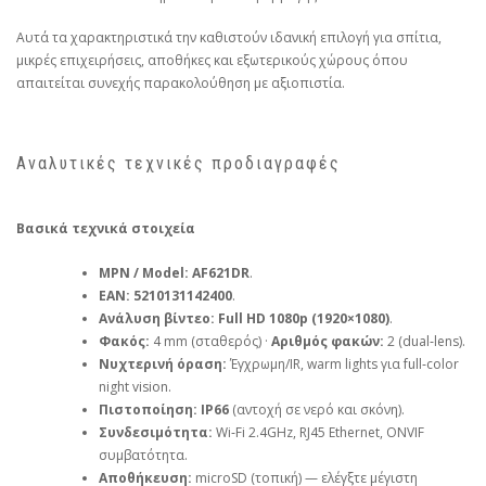
Αυτά τα χαρακτηριστικά την καθιστούν ιδανική επιλογή για σπίτια,
μικρές επιχειρήσεις, αποθήκες και εξωτερικούς χώρους όπου
απαιτείται συνεχής παρακολούθηση με αξιοπιστία.
Αναλυτικές τεχνικές προδιαγραφές
Βασικά τεχνικά στοιχεία
MPN / Model:
AF621DR
.
EAN:
5210131142400
.
Ανάλυση βίντεο:
Full HD 1080p (1920×1080)
.
Φακός:
4 mm (σταθερός) ·
Αριθμός φακών:
2 (dual‑lens).
Νυχτερινή όραση:
Έγχρωμη/IR, warm lights για full‑color
night vision.
Πιστοποίηση:
IP66
(αντοχή σε νερό και σκόνη).
Συνδεσιμότητα:
Wi‑Fi 2.4GHz, RJ45 Ethernet, ONVIF
συμβατότητα.
Αποθήκευση:
microSD (τοπική) — ελέγξτε μέγιστη