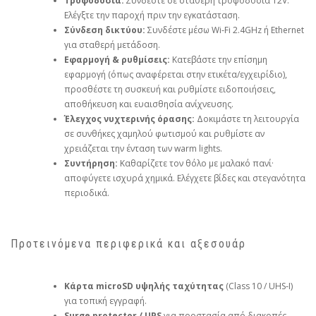
Τροφοδοσία:
Συνδέστε σε σταθερή τροφοδοσία 12V.
Ελέγξτε την παροχή πριν την εγκατάσταση.
Σύνδεση δικτύου:
Συνδέστε μέσω Wi‑Fi 2.4GHz ή Ethernet
για σταθερή μετάδοση.
Εφαρμογή & ρυθμίσεις:
Κατεβάστε την επίσημη
εφαρμογή (όπως αναφέρεται στην ετικέτα/εγχειρίδιο),
προσθέστε τη συσκευή και ρυθμίστε ειδοποιήσεις,
αποθήκευση και ευαισθησία ανίχνευσης.
Έλεγχος νυχτερινής όρασης:
Δοκιμάστε τη λειτουργία
σε συνθήκες χαμηλού φωτισμού και ρυθμίστε αν
χρειάζεται την ένταση των warm lights.
Συντήρηση:
Καθαρίζετε τον θόλο με μαλακό πανί·
αποφύγετε ισχυρά χημικά. Ελέγχετε βίδες και στεγανότητα
περιοδικά.
Προτεινόμενα περιφερικά και αξεσουάρ
Κάρτα microSD υψηλής ταχύτητας
(Class 10 / UHS‑I)
για τοπική εγγραφή.
Surge protector / UPS
για προστασία από διακοπές