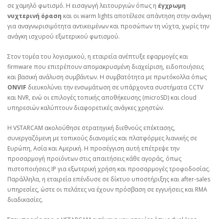
σε χαμηλό φωτισμό. Η εισαγωγή λειτουργιών όπως η
έγχρωμη
νυχτερινή όραση
και οι warm lights αποτέλεσε απάντηση στην ανάγκη
για αναγνωρισιμότητα αντικειμένων και προσώπων τη νύχτα, χωρίς την
ανάγκη ισχυρού εξωτερικού φωτισμού.
Στον τομέα του λογισμικού, η εταιρεία ανέπτυξε εφαρμογές και
firmware που επιτρέπουν απομακρυσμένη διαχείριση, ειδοποιήσεις
και βασική ανάλυση συμβάντων. Η συμβατότητα με πρωτόκολλα όπως
ONVIF
διευκολύνει την ενσωμάτωση σε υπάρχοντα συστήματα CCTV
και NVR, ενώ οι επιλογές τοπικής αποθήκευσης (microSD) και cloud
υπηρεσιών καλύπτουν διαφορετικές ανάγκες χρηστών.
Η VSTARCAM ακολούθησε στρατηγική διεθνούς επέκτασης,
συνεργαζόμενη με τοπικούς διανομείς και πλατφόρμες λιανικής σε
Ευρώπη, Ασία και Αμερική. Η προσέγγιση αυτή επέτρεψε την
προσαρμογή προϊόντων στις απαιτήσεις κάθε αγοράς, όπως
πιστοποιήσεις IP για εξωτερική χρήση και προσαρμογές τροφοδοσίας.
Παράλληλα, η εταιρεία επένδυσε σε δίκτυο υποστήριξης και after‑sales
υπηρεσίες, ώστε οι πελάτες να έχουν πρόσβαση σε εγγυήσεις και RMA
διαδικασίες.