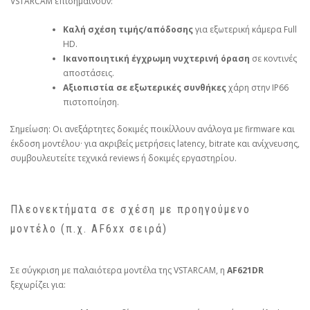
VSTARCAM επισημαίνουν:
Καλή σχέση τιμής/απόδοσης
για εξωτερική κάμερα Full
HD.
Ικανοποιητική έγχρωμη νυχτερινή όραση
σε κοντινές
αποστάσεις.
Αξιοπιστία σε εξωτερικές συνθήκες
χάρη στην IP66
πιστοποίηση.
Σημείωση: Οι ανεξάρτητες δοκιμές ποικίλλουν ανάλογα με firmware και
έκδοση μοντέλου· για ακριβείς μετρήσεις latency, bitrate και ανίχνευσης,
συμβουλευτείτε τεχνικά reviews ή δοκιμές εργαστηρίου.
Πλεονεκτήματα σε σχέση με προηγούμενο
μοντέλο (π.χ. AF6xx σειρά)
Σε σύγκριση με παλαιότερα μοντέλα της VSTARCAM, η
AF621DR
ξεχωρίζει για: