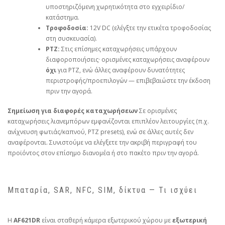
υποστηριζόμενη χωρητικότητα στο εγχειρίδιο/
κατάστημα.
Τροφοδοσία:
12V DC (ελέγξτε την ετικέτα τροφοδοσίας
στη συσκευασία).
PTZ:
Στις επίσημες καταχωρήσεις υπάρχουν
διαφοροποιήσεις· ορισμένες καταχωρήσεις αναφέρουν
όχι
για PTZ, ενώ άλλες αναφέρουν δυνατότητες
περιστροφής/προεπιλογών — επιβεβαιώστε την έκδοση
πριν την αγορά.
Σημείωση για διαφορές καταχωρήσεων
Σε ορισμένες
καταχωρήσεις λιανεμπόρων εμφανίζονται επιπλέον λειτουργίες (π.χ.
ανίχνευση φωτιάς/καπνού, PTZ presets), ενώ σε άλλες αυτές δεν
αναφέρονται. Συνιστούμε να ελέγξετε την ακριβή περιγραφή του
προϊόντος στον επίσημο διανομέα ή στο πακέτο πριν την αγορά.
Μπαταρία, SAR, NFC, SIM, δίκτυα — Τι ισχύει
Η
AF621DR
είναι σταθερή κάμερα εξωτερικού χώρου με
εξωτερική