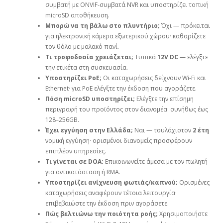
συμβατή με ONVIF‑συμβατά NVR και υποστηρίζει τοπική
microSD αποθήκευση.
Μπορώ να τη βάλω στο πλυντήριο;
Όχι — πρόκειται
για ηλεκτρονική κάμερα εξωτερικού χώρου· καθαρίζετε
τον θόλο με μαλακό πανί.
Τι τροφοδοσία χρειάζεται;
Τυπικά
12V DC
— ελέγξτε
την ετικέτα στη συσκευασία.
Υποστηρίζει PoE;
Οι καταχωρήσεις δείχνουν Wi‑Fi και
Ethernet· για PoE ελέγξτε την έκδοση που αγοράζετε.
Πόση microSD υποστηρίζει;
Ελέγξτε την επίσημη
περιγραφή του προϊόντος στον διανομέα· συνήθως έως
128–256GB.
Έχει εγγύηση στην Ελλάδα;
Ναι — τουλάχιστον
2 έτη
νομική εγγύηση· ορισμένοι διανομείς προσφέρουν
επιπλέον υπηρεσίες.
Τι γίνεται σε DOA;
Επικοινωνείτε άμεσα με τον πωλητή
για αντικατάσταση ή RMA.
Υποστηρίζει ανίχνευση φωτιάς/καπνού;
Ορισμένες
καταχωρήσεις αναφέρουν τέτοια λειτουργία·
επιβεβαιώστε την έκδοση πριν αγοράσετε.
Πώς βελτιώνω την ποιότητα ροής;
Χρησιμοποιήστε