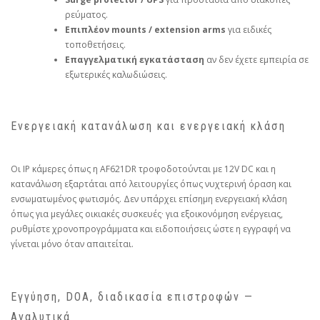
ρεύματος.
Επιπλέον mounts / extension arms
για ειδικές
τοποθετήσεις.
Επαγγελματική εγκατάσταση
αν δεν έχετε εμπειρία σε
εξωτερικές καλωδιώσεις.
Ενεργειακή κατανάλωση και ενεργειακή κλάση
Οι IP κάμερες όπως η AF621DR τροφοδοτούνται με 12V DC και η
κατανάλωση εξαρτάται από λειτουργίες όπως νυχτερινή όραση και
ενσωματωμένος φωτισμός. Δεν υπάρχει επίσημη ενεργειακή κλάση
όπως για μεγάλες οικιακές συσκευές· για εξοικονόμηση ενέργειας,
ρυθμίστε χρονοπρογράμματα και ειδοποιήσεις ώστε η εγγραφή να
γίνεται μόνο όταν απαιτείται.
Εγγύηση, DOA, διαδικασία επιστροφών —
Αναλυτικά