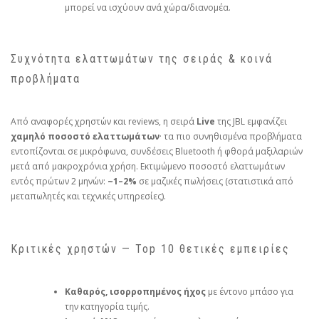
μπορεί να ισχύουν ανά χώρα/διανομέα.
Συχνότητα ελαττωμάτων της σειράς & κοινά
προβλήματα
Από αναφορές χρηστών και reviews, η σειρά
Live
της JBL εμφανίζει
χαμηλό ποσοστό ελαττωμάτων
· τα πιο συνηθισμένα προβλήματα
εντοπίζονται σε μικρόφωνα, συνδέσεις Bluetooth ή φθορά μαξιλαριών
μετά από μακροχρόνια χρήση. Εκτιμώμενο ποσοστό ελαττωμάτων
εντός πρώτων 2 μηνών:
~1–2%
σε μαζικές πωλήσεις (στατιστικά από
μεταπωλητές και τεχνικές υπηρεσίες).
Κριτικές χρηστών — Top 10 θετικές εμπειρίες
Καθαρός, ισορροπημένος ήχος
με έντονο μπάσο για
την κατηγορία τιμής.