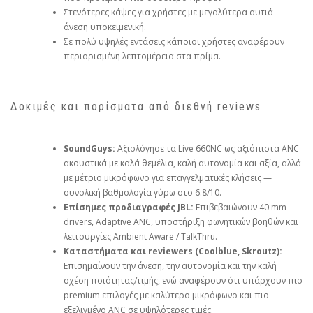
Στενότερες κάψες για χρήστες με μεγαλύτερα αυτιά —
άνεση υποκειμενική.
Σε πολύ υψηλές εντάσεις κάποιοι χρήστες αναφέρουν
περιορισμένη λεπτομέρεια στα πρίμα.
Δοκιμές και πορίσματα από διεθνή reviews
SoundGuys:
Αξιολόγησε τα Live 660NC ως αξιόπιστα ANC
ακουστικά με καλά θεμέλια, καλή αυτονομία και αξία, αλλά
με μέτριο μικρόφωνο για επαγγελματικές κλήσεις —
συνολική βαθμολογία γύρω στο 6.8/10.
Επίσημες προδιαγραφές JBL:
Επιβεβαιώνουν 40 mm
drivers, Adaptive ANC, υποστήριξη φωνητικών βοηθών και
λειτουργίες Ambient Aware / TalkThru.
Καταστήματα και reviewers (Coolblue, Skroutz):
Επισημαίνουν την άνεση, την αυτονομία και την καλή
σχέση ποιότητας/τιμής, ενώ αναφέρουν ότι υπάρχουν πιο
premium επιλογές με καλύτερο μικρόφωνο και πιο
εξελιγμένο ANC σε υψηλότερες τιμές.