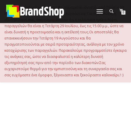
στο
περιεχόμενο
Το ηλεκτρονικό μας κατάστημα θα παραμείνει κλειστό, από Πέμπτη 30
Εναλλαγή
0
Ιουλίου 2026 μέχρι και την Τρίτη 18 Αυγούστου. Για την καλύτερη
πλοήγησης
εξυπηρέτησή σας, σας ενημερώνουμε ότι η τελευταία ημέρα λήψης
παραγγελιών θα είναι η Τετάρτη 29 Ιουλίου, έως τις 15:00 μ.μ., ώστε να
είναι δυνατή η προετοιμασία και η εκτέλεσή τους.Οι αποστολές θα
επανεκκινήσουν την Τετάρτη 19 Αυγούστου και θα
πραγματοποιούνται με σειρά προτεραιότητας, ανάλογα με τον χρόνο
καταχώρισης των παραγγελιών. Παρακαλούμε προγραμματίστε έγκαιρα
τις ανάγκες σας, ώστε να διασφαλιστεί η καλύτερη δυνατή
εξυπηρέτησή σας πριν από την περίοδο των διακοπών.Σας
ευχαριστούμε θερμά για την εμπιστοσύνη και τη συνεργασία σας και
σας ευχόμαστε ένα όμορφο, ξέγνοιαστο και ξεκούραστο καλοκαίρι.! :)