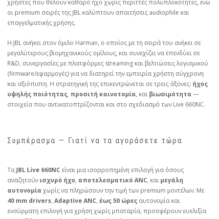
χρήστες που θέλουν καθαρό ήχο χωρίς περιττές πολυπλοκότητες, ενώ
οι premium σειρές της JBL καλύπτουν απαιτήσεις audiophile και
επαγγελματικής χρήσης.
Η JBL ανήκει στον όμιλο Harman, ο οποίος με τη σειρά του ανήκει σε
μεγαλύτερους βιομηχανικούς ομίλους, και συνεχίζει να επενδύει σε
R&D, συνεργασίες με πλατφόρμες streaming και βελτιώσεις λογισμικού
(firmware/εφαρμογές) για να διατηρεί την εμπειρία χρήστη σύγχρονη
και αξιόπιστη. Η στρατηγική της επικεντρώνεται σε τρεις άξονες:
ήχος
υψηλής ποιότητας
,
προσιτή καινοτομία
, και
βιωσιμότητα
—
στοιχεία που αντικατοπτρίζονται και στο σχεδιασμό των Live 660NC.
Συμπέρασμα — Γιατί να τα αγοράσετε τώρα
Τα
JBL Live 660NC
είναι μια ισορροπημένη επιλογή για όσους
αναζητούν
ισχυρό ήχο
,
αποτελεσματικό ANC
, και
μεγάλη
αυτονομία
χωρίς να πληρώσουν την τιμή των premium μοντέλων. Με
40 mm drivers
,
Adaptive ANC
,
έως 50 ώρες
αυτονομία και
ενσύρματη επιλογή για χρήση χωρίς μπαταρία, προσφέρουν ευελιξία