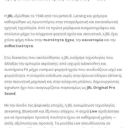
Η
JBL
ιδρύθηκε το 1946 από τον James B. Lansing και γρήγορα
καθιερώθηκε ως πρωτοπόρος στην επαγγελματική και καταναλωτική
ηχητική τεχνολογία. Από τα πρώτα μεγάφωνα κινηματογράφου και
στούντιο μέχρι τα σύγχρονα φορητά ηχεία και ακουστικά, η JBL έχει
χτίσει φήμη πάνω στην
πιστότητα ήχου
, την
καινοτομία
και την
ανθεκτικότητα
.
Στις δεκαετίες που ακολούθησαν, η JBL εισήγαγε τεχνολογίες που
άλλαξαν την εμπειρία ακρόασης: από ισχυρά subwoofers και
συστήματα PA μέχρι compact φορητά ηχεία που συνδυάζουν ισχύ και
φορητότητα. Η εταιρεία επένδυσε νωρίς στην έρευνα οδηγών (drivers),
στην ακουστική μηχανική και στην ενίσχυση μπάσου, δημιουργώντας
signature ήχο που αναγνωρίζεται παγκοσμίως ως
JBL Original Pro
Sound
.
Με την άνοδο της ψηφιακής εποχής, η JBL ενσωμάτωσε τεχνολογίες
streaming, Bluetooth και έξυπνου ελέγχου. Η σειρά
Live
σχεδιάστηκε
για να προσφέρει προσιτή ποιότητα ήχου σε καθημερινή χρήση —
απλή, αξιόπιστη και προσιτή. Τα μοντέλα Live απευθύνονται σε