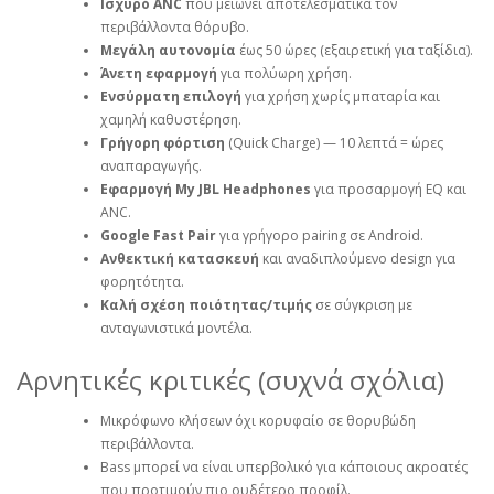
Ισχυρό ANC
που μειώνει αποτελεσματικά τον
περιβάλλοντα θόρυβο.
Μεγάλη αυτονομία
έως 50 ώρες (εξαιρετική για ταξίδια).
Άνετη εφαρμογή
για πολύωρη χρήση.
Ενσύρματη επιλογή
για χρήση χωρίς μπαταρία και
χαμηλή καθυστέρηση.
Γρήγορη φόρτιση
(Quick Charge) — 10 λεπτά = ώρες
αναπαραγωγής.
Εφαρμογή My JBL Headphones
για προσαρμογή EQ και
ANC.
Google Fast Pair
για γρήγορο pairing σε Android.
Ανθεκτική κατασκευή
και αναδιπλούμενο design για
φορητότητα.
Καλή σχέση ποιότητας/τιμής
σε σύγκριση με
ανταγωνιστικά μοντέλα.
Αρνητικές κριτικές (συχνά σχόλια)
Μικρόφωνο κλήσεων όχι κορυφαίο σε θορυβώδη
περιβάλλοντα.
Bass μπορεί να είναι υπερβολικό για κάποιους ακροατές
που προτιμούν πιο ουδέτερο προφίλ.