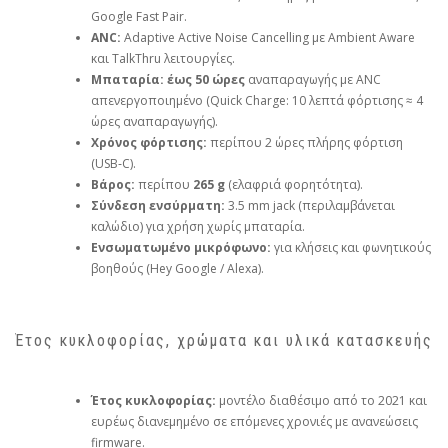
Google Fast Pair.
ANC:
Adaptive Active Noise Cancelling με Ambient Aware
και TalkThru λειτουργίες.
Μπαταρία:
έως 50 ώρες
αναπαραγωγής με ANC
απενεργοποιημένο (Quick Charge: 10 λεπτά φόρτισης ≈ 4
ώρες αναπαραγωγής).
Χρόνος φόρτισης:
περίπου 2 ώρες πλήρης φόρτιση
(USB‑C).
Βάρος:
περίπου
265 g
(ελαφριά φορητότητα).
Σύνδεση ενσύρματη:
3.5 mm jack (περιλαμβάνεται
καλώδιο) για χρήση χωρίς μπαταρία.
Ενσωματωμένο μικρόφωνο:
για κλήσεις και φωνητικούς
βοηθούς (Hey Google / Alexa).
Έτος κυκλοφορίας, χρώματα και υλικά κατασκευής
Έτος κυκλοφορίας:
μοντέλο διαθέσιμο από το 2021 και
ευρέως διανεμημένο σε επόμενες χρονιές με ανανεώσεις
firmware.