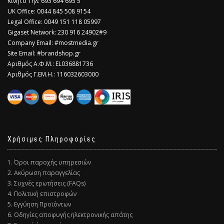
Κινητό Τηλ: 693 694 695 5
​UK Office: 0044 845 508 9154
Legal Office: 0049 151 118 05997
Gigaset Network: 230 916 24902#9
Company Email: #mostmedia.gr
Site Email: #brandshop.gr
Αριθμός Α.Φ.Μ.: EL036881736
Αριθμός Γ.ΕΜ.Η.: 116032603000
Χρήσιμες Πληροφορίες
1. Όροι παροχής υπηρεσιών
2. Ακύρωση παραγγελίας
3. Συχνές ερωτήσεις (FAQs)
4. Πολιτική επιστροφών
5. Εγγύηση Προϊόντων
6. Οδηγίες αποφυγής ηλεκτρονικής απάτης