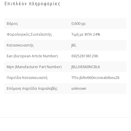
Επιπλέον πληροφορίες
Βάρος
0,600 γρ.
Φορολογικός Συντελεστής
Τιμή με ΦΠΑ 24%
Κατασκευαστής
JBL
Εan (European Article Number)
6925281981296
Mpn (Manufacturer Part Number)
JBLLIVE660NCBLK
Παρτίδα Κατασκευαστή
TlYu-jblliv660ncoveabtbeu28
Επόμενη παρτίδα παραλαβής
unknown