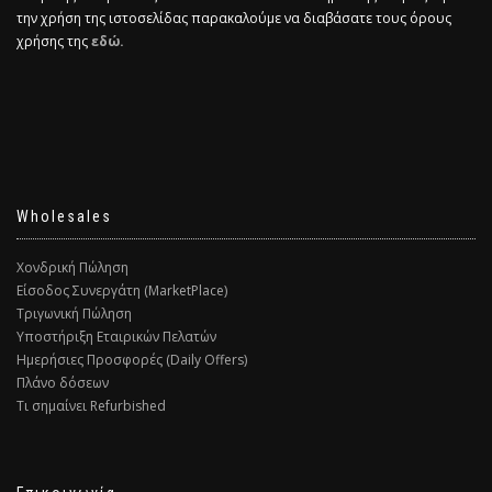
την χρήση της ιστοσελίδας παρακαλούμε να διαβάσατε τους όρους
χρήσης της
εδώ.
Wholesales
Χονδρική Πώληση
Είσοδος Συνεργάτη (MarketPlace)
Τριγωνική Πώληση
Υποστήριξη Εταιρικών Πελατών
Ημερήσιες Προσφορές (Daily Offers)
Πλάνο δόσεων
Τι σημαίνει Refurbished