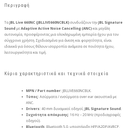
Περιγραφή
Τα
JBL Live 660NC (JBLLIVE660NCBLK)
συνδυάζουν την
JBL Signature
Sound
με
Adaptive Active Noise Cancelling (ANC)
και μεγάλη
αυτονομία, προσφέροντας μια ολοκληρωμένη εμπειρία ήχου για τον
σύγχρονο χρήστη. Σχεδιασμένα για άνεση και φορητότητα, είναι
ιδανικά για όσους θέλουν ισορροπία ανάμεσα σε ποιότητα ήχου,
λειτουργικότητα και τιμή.
Κύρια χαρακτηριστικά και τεχνικά στοιχεία
MPN / Part number:
JBLLIVE660NCBLK.
Τύπος:
Ασύρματα / ενσύρματα over‑ear ακουστικά με
ANC.
Drivers:
40 mm δυναμικοί οδηγοί,
JBL Signature Sound
.
Συχνότητα απόκρισης:
16 Hz – 20 kHz (προδιαγραφές
οδηγού).
Bluetooth:
Bluetooth 5.0, υποστήριξη HFP/A2DP/AVRCP,