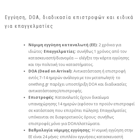
Εγγύηση, DOA, διαδικασία επιστροφών και ειδικά
για επαγγελματίες
Νόμιμη εγγύηση καταναλωτή (ΕΕ):
2 χρόνια για
ιδιώτες·
Επαγγελματίες:
συνήθως 1 χρόνος από τον
κατασκευαστή/διανομέα — ελέγξτε την κάρτα εγγύησης
και την πολιτική του καταστήματος.
DOA (Dead on Arrival):
Αντικατάσταση ή επιστροφή
εντός 7–14 ημερών ανάλογα με τον μεταπωλητή· το
onething.gr
παρέχει υποστήριξη DOA και διαδικασίες
αντικατάστασης/επιστροφής.
Επιστροφές:
Καταναλωτές έχουν δικαίωμα
υπαναχώρησης 14 ημερών (εφόσον το προϊόν επιστραφεί
σε κατάσταση που επιτρέπει πώληση). Επαγγελματίες
υπόκεινται σε διαφορετικούς όρους· συνήθως
επιστροφές μόνο για DOA/ελαττώματα.
Βαθμολογία νόμιμης εγγύησης:
Η νομική εγγύηση στην
ΕΕ είναι 24 μήνες· επιπλέον εγγυήσεις κατασκευαστή