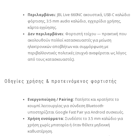
Περιλαμβάνει:
JBL Live 660NC ακουστικά, USB‑C καλώδιο
φόρτισης, 3.5 mm audio καλώδιο, εγχειρίδιο χρήσης,
κάρτα εγγύησης.
Δεν περιλαμβάνει:
Φορτιστή τοίχου — πρακτική που
ακολουθούν πολλοί κατασκευαστές για μείωση
ηλεκτρονικών αποβλήτων και συμμόρφωση με
περιβαλλοντικές πολιτικές (συχνά αναφέρεται ως λόγος
από τους κατασκευαστές).
Οδηγίες χρήσης & προτεινόμενος φορτιστής
Ενεργοποίηση / Pairing:
Πατήστε και κρατήστε το
κουμπί λειτουργίας για σύνδεση Bluetooth·
υποστηρίζεται Google Fast Pair για Android συσκευές.
Χρήση ενσύρματα:
Συνδέστε το 3.5 mm καλώδιο για
χρήση χωρίς μπαταρία ή όταν θέλετε μηδενική
καθυστέρηση.