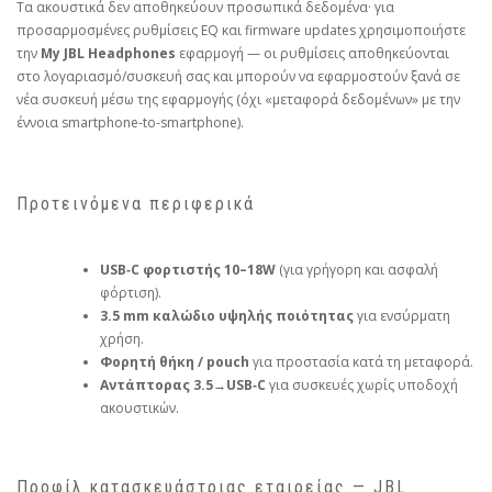
Τα ακουστικά δεν αποθηκεύουν προσωπικά δεδομένα· για
προσαρμοσμένες ρυθμίσεις EQ και firmware updates χρησιμοποιήστε
την
My JBL Headphones
εφαρμογή — οι ρυθμίσεις αποθηκεύονται
στο λογαριασμό/συσκευή σας και μπορούν να εφαρμοστούν ξανά σε
νέα συσκευή μέσω της εφαρμογής (όχι «μεταφορά δεδομένων» με την
έννοια smartphone‑to‑smartphone).
Προτεινόμενα περιφερικά
USB‑C φορτιστής 10–18W
(για γρήγορη και ασφαλή
φόρτιση).
3.5 mm καλώδιο υψηλής ποιότητας
για ενσύρματη
χρήση.
Φορητή θήκη / pouch
για προστασία κατά τη μεταφορά.
Αντάπτορας 3.5→USB‑C
για συσκευές χωρίς υποδοχή
ακουστικών.
Προφίλ κατασκευάστριας εταιρείας — JBL