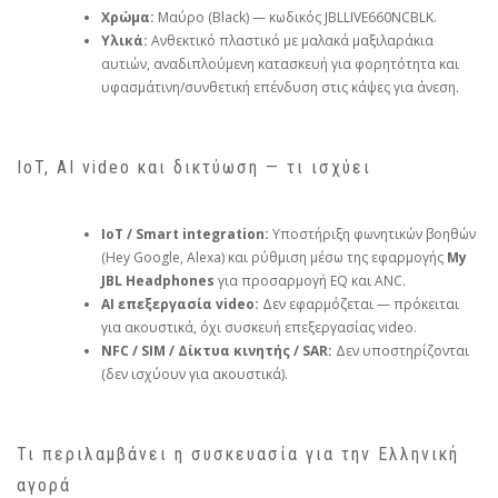
Χρώμα:
Μαύρο (Black) — κωδικός JBLLIVE660NCBLK.
Υλικά:
Ανθεκτικό πλαστικό με μαλακά μαξιλαράκια
αυτιών, αναδιπλούμενη κατασκευή για φορητότητα και
υφασμάτινη/συνθετική επένδυση στις κάψες για άνεση.
IoT, AI video και δικτύωση — τι ισχύει
IoT / Smart integration:
Υποστήριξη φωνητικών βοηθών
(Hey Google, Alexa) και ρύθμιση μέσω της εφαρμογής
My
JBL Headphones
για προσαρμογή EQ και ANC.
AI επεξεργασία video:
Δεν εφαρμόζεται — πρόκειται
για ακουστικά, όχι συσκευή επεξεργασίας video.
NFC / SIM / Δίκτυα κινητής / SAR:
Δεν υποστηρίζονται
(δεν ισχύουν για ακουστικά).
Τι περιλαμβάνει η συσκευασία για την Ελληνική
αγορά