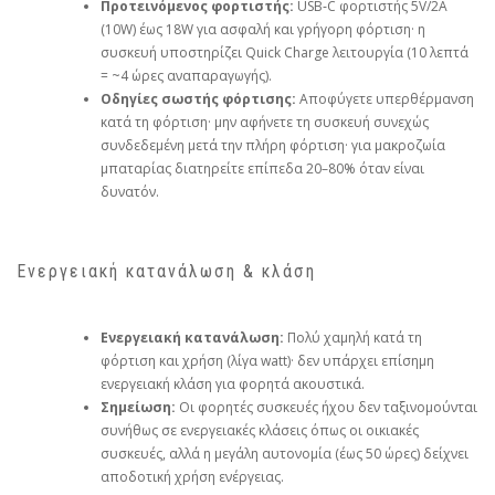
Προτεινόμενος φορτιστής:
USB‑C φορτιστής 5V/2A
(10W) έως 18W για ασφαλή και γρήγορη φόρτιση· η
συσκευή υποστηρίζει Quick Charge λειτουργία (10 λεπτά
= ~4 ώρες αναπαραγωγής).
Οδηγίες σωστής φόρτισης:
Αποφύγετε υπερθέρμανση
κατά τη φόρτιση· μην αφήνετε τη συσκευή συνεχώς
συνδεδεμένη μετά την πλήρη φόρτιση· για μακροζωία
μπαταρίας διατηρείτε επίπεδα 20–80% όταν είναι
δυνατόν.
Ενεργειακή κατανάλωση & κλάση
Ενεργειακή κατανάλωση:
Πολύ χαμηλή κατά τη
φόρτιση και χρήση (λίγα watt)· δεν υπάρχει επίσημη
ενεργειακή κλάση για φορητά ακουστικά.
Σημείωση:
Οι φορητές συσκευές ήχου δεν ταξινομούνται
συνήθως σε ενεργειακές κλάσεις όπως οι οικιακές
συσκευές, αλλά η μεγάλη αυτονομία (έως 50 ώρες) δείχνει
αποδοτική χρήση ενέργειας.