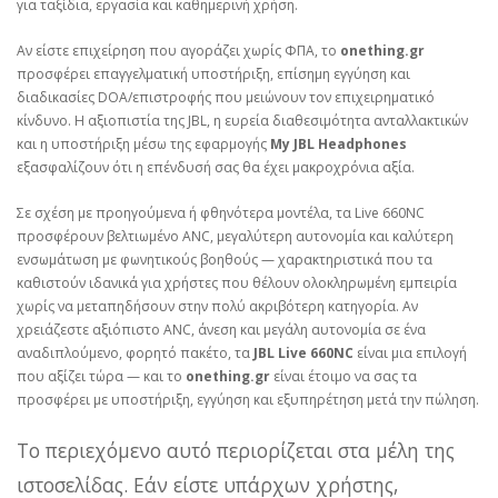
για ταξίδια, εργασία και καθημερινή χρήση.
Αν είστε επιχείρηση που αγοράζει χωρίς ΦΠΑ, το
onething.gr
προσφέρει επαγγελματική υποστήριξη, επίσημη εγγύηση και
διαδικασίες DOA/επιστροφής που μειώνουν τον επιχειρηματικό
κίνδυνο. Η αξιοπιστία της JBL, η ευρεία διαθεσιμότητα ανταλλακτικών
και η υποστήριξη μέσω της εφαρμογής
My JBL Headphones
εξασφαλίζουν ότι η επένδυσή σας θα έχει μακροχρόνια αξία.
Σε σχέση με προηγούμενα ή φθηνότερα μοντέλα, τα Live 660NC
προσφέρουν βελτιωμένο ANC, μεγαλύτερη αυτονομία και καλύτερη
ενσωμάτωση με φωνητικούς βοηθούς — χαρακτηριστικά που τα
καθιστούν ιδανικά για χρήστες που θέλουν ολοκληρωμένη εμπειρία
χωρίς να μεταπηδήσουν στην πολύ ακριβότερη κατηγορία. Αν
χρειάζεστε αξιόπιστο ANC, άνεση και μεγάλη αυτονομία σε ένα
αναδιπλούμενο, φορητό πακέτο, τα
JBL Live 660NC
είναι μια επιλογή
που αξίζει τώρα — και το
onething.gr
είναι έτοιμο να σας τα
προσφέρει με υποστήριξη, εγγύηση και εξυπηρέτηση μετά την πώληση.
Το περιεχόμενο αυτό περιορίζεται στα μέλη της
ιστοσελίδας. Εάν είστε υπάρχων χρήστης,