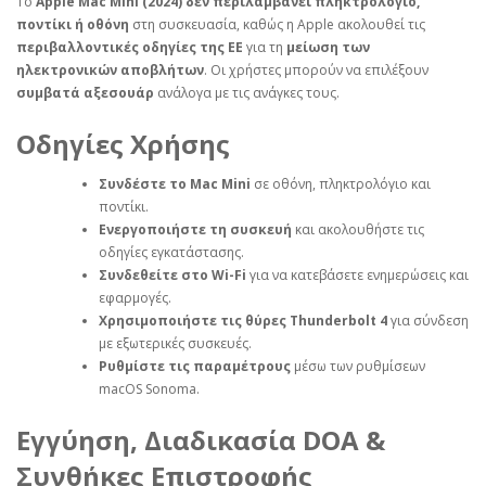
Το
Apple Mac Mini (2024)
δεν περιλαμβάνει πληκτρολόγιο,
ποντίκι ή οθόνη
στη συσκευασία, καθώς η Apple ακολουθεί τις
περιβαλλοντικές οδηγίες της ΕΕ
για τη
μείωση των
ηλεκτρονικών αποβλήτων
. Οι χρήστες μπορούν να επιλέξουν
συμβατά αξεσουάρ
ανάλογα με τις ανάγκες τους.
Οδηγίες Χρήσης
Συνδέστε το Mac Mini
σε οθόνη, πληκτρολόγιο και
ποντίκι.
Ενεργοποιήστε τη συσκευή
και ακολουθήστε τις
οδηγίες εγκατάστασης.
Συνδεθείτε στο Wi-Fi
για να κατεβάσετε ενημερώσεις και
εφαρμογές.
Χρησιμοποιήστε τις θύρες Thunderbolt 4
για σύνδεση
με εξωτερικές συσκευές.
Ρυθμίστε τις παραμέτρους
μέσω των ρυθμίσεων
macOS Sonoma.
Εγγύηση, Διαδικασία DOA &
Συνθήκες Επιστροφής