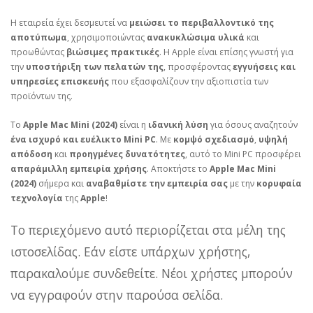
Η εταιρεία έχει δεσμευτεί να
μειώσει το περιβαλλοντικό της
αποτύπωμα
, χρησιμοποιώντας
ανακυκλώσιμα υλικά
και
προωθώντας
βιώσιμες πρακτικές
. Η Apple είναι επίσης γνωστή για
την
υποστήριξη των πελατών της
, προσφέροντας
εγγυήσεις και
υπηρεσίες επισκευής
που εξασφαλίζουν την αξιοπιστία των
προϊόντων της.
Το
Apple Mac Mini (2024)
είναι η
ιδανική λύση
για όσους αναζητούν
ένα ισχυρό και ευέλικτο Mini PC
. Με
κομψό σχεδιασμό
,
υψηλή
απόδοση
και
προηγμένες δυνατότητες
, αυτό το Mini PC προσφέρει
απαράμιλλη εμπειρία χρήσης
. Αποκτήστε το
Apple Mac Mini
(2024)
σήμερα και
αναβαθμίστε την εμπειρία σας
με την
κορυφαία
τεχνολογία
της
Apple
!
Το περιεχόμενο αυτό περιορίζεται στα μέλη της
ιστοσελίδας. Εάν είστε υπάρχων χρήστης,
παρακαλούμε συνδεθείτε. Νέοι χρήστες μπορούν
να εγγραφούν στην παρούσα σελίδα.