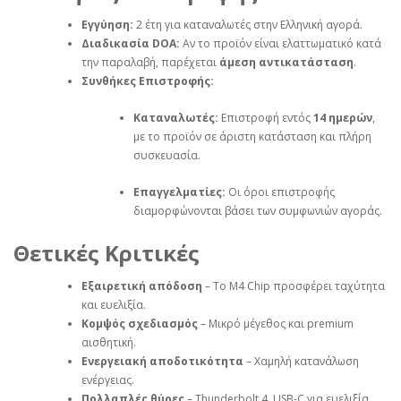
Εγγύηση:
2 έτη για καταναλωτές στην Ελληνική αγορά.
Διαδικασία DOA:
Αν το προϊόν είναι ελαττωματικό κατά
την παραλαβή, παρέχεται
άμεση αντικατάσταση
.
Συνθήκες Επιστροφής:
Καταναλωτές:
Επιστροφή εντός
14 ημερών
,
με το προϊόν σε άριστη κατάσταση και πλήρη
συσκευασία.
Επαγγελματίες:
Οι όροι επιστροφής
διαμορφώνονται βάσει των συμφωνιών αγοράς.
Θετικές Κριτικές
Εξαιρετική απόδοση
– Το M4 Chip προσφέρει ταχύτητα
και ευελιξία.
Κομψός σχεδιασμός
– Μικρό μέγεθος και premium
αισθητική.
Ενεργειακή αποδοτικότητα
– Χαμηλή κατανάλωση
ενέργειας.
Πολλαπλές θύρες
– Thunderbolt 4, USB-C για ευελιξία