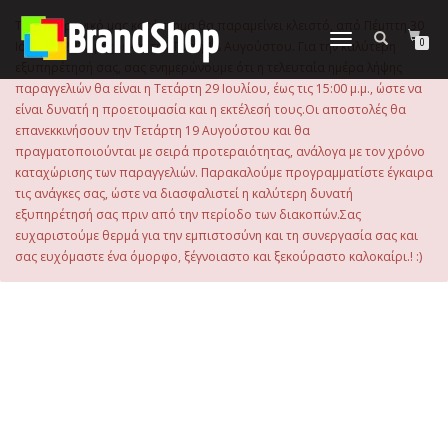
στο
περιεχόμενο
Το ηλεκτρονικό μας κατάστημα θα παραμείνει κλειστό, από Πέμπτη 30
Εναλλαγή
0
Ιουλίου 2026 μέχρι και την Τρίτη 18 Αυγούστου. Για την καλύτερη
πλοήγησης
εξυπηρέτησή σας, σας ενημερώνουμε ότι η τελευταία ημέρα λήψης
παραγγελιών θα είναι η Τετάρτη 29 Ιουλίου, έως τις 15:00 μ.μ., ώστε να
είναι δυνατή η προετοιμασία και η εκτέλεσή τους.Οι αποστολές θα
επανεκκινήσουν την Τετάρτη 19 Αυγούστου και θα
πραγματοποιούνται με σειρά προτεραιότητας, ανάλογα με τον χρόνο
καταχώρισης των παραγγελιών. Παρακαλούμε προγραμματίστε έγκαιρα
τις ανάγκες σας, ώστε να διασφαλιστεί η καλύτερη δυνατή
εξυπηρέτησή σας πριν από την περίοδο των διακοπών.Σας
ευχαριστούμε θερμά για την εμπιστοσύνη και τη συνεργασία σας και
σας ευχόμαστε ένα όμορφο, ξέγνοιαστο και ξεκούραστο καλοκαίρι.! :)