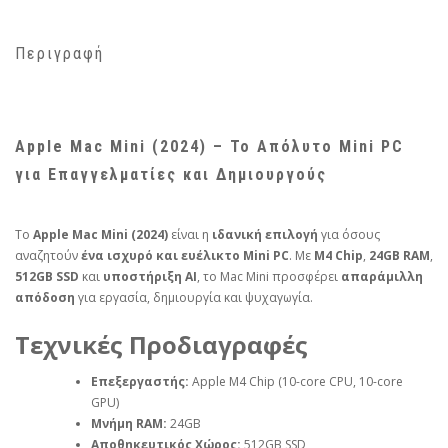
Περιγραφή
Apple Mac Mini (2024) – Το Απόλυτο Mini PC
για Επαγγελματίες και Δημιουργούς
Το
Apple Mac Mini (2024)
είναι η
ιδανική επιλογή
για όσους
αναζητούν
ένα ισχυρό και ευέλικτο Mini PC
. Με
M4 Chip
,
24GB RAM
,
512GB SSD
και
υποστήριξη AI
, το Mac Mini προσφέρει
απαράμιλλη
απόδοση
για εργασία, δημιουργία και ψυχαγωγία.
Τεχνικές Προδιαγραφές
Επεξεργαστής:
Apple M4 Chip (10-core CPU, 10-core
GPU)
Μνήμη RAM:
24GB
Αποθηκευτικός Χώρος:
512GB SSD