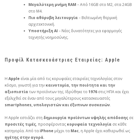
Μεγαλύτερη μνήμη RAM
– Από 16GB στο M2, στα 24GB
στο M4.
Πιο αθόρυβη λειτουργία
– Βελτιωμένη θερμική
αρχιτεκτονική.
Υποστήριξη AI
– Νέες δυνατότητες για εφαρμογές
τεχνητής νοημοσύνης.
Προφίλ Κατασκευάστριας Εταιρείας: Apple
Η
Apple
είναι μία από τις κορυφαίες εταιρείες τεχνολογίας στον
κόσμο, γνωστή για την
καινοτομία, την ποιότητα και την
αξιοπιστία
των προϊόντων της. Ιδρύθηκε το
1976
στις ΗΠΑ και έχει
εξελιχθεί σε έναν από τους μεγαλύτερους κατασκευαστές
smartphones, υπολογιστών και έξυπνων συσκευών
.
Η Apple εστιάζει στη
δημιουργία προϊόντων υψηλής απόδοσης
σε
προσιτές τιμές
, προσφέροντας
κορυφαία τεχνολογία
σε κάθε
κατηγορία. Από τα
iPhone
μέχρι τα
Mac
, η Apple έχει καθιερωθεί ως
ηγέτης στην αγορά
.