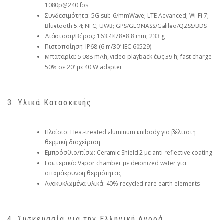
1080p@240 fps
Συνδεσιμότητα: 5G sub-6/mmWave; LTE Advanced; Wi-Fi 7;
Bluetooth 5.4; NFC; UWB; GPS/GLONASS/Galileo/QZSS/BDS
Διάσταση/Βάρος: 163.4×78×8.8 mm; 233 g
Πιστοποίηση: IP68 (6 m/30′ IEC 60529)
Μπαταρία: 5 088 mAh, video playback έως 39 h; fast-charge
50% σε 20′ με 40 W adapter
3. Υλικά Κατασκευής
Πλαίσιο: Heat-treated aluminum unibody για βέλτιστη
θερμική διαχείριση
Εμπρόσθιο/πίσω: Ceramic Shield 2 με anti-reflective coating
Εσωτερικό: Vapor chamber με deionized water για
απομάκρυνση θερμότητας
Ανακυκλωμένα υλικά: 40% recycled rare earth elements
4. Συσκευασία για την Ελληνική Αγορά