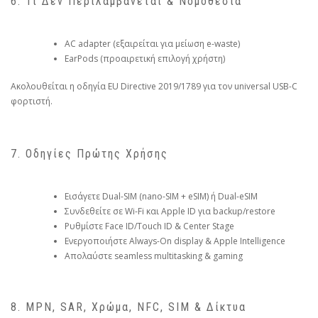
6. Τι Δεν Περιλαμβάνεται & Νομοθεσία
AC adapter (εξαιρείται για μείωση e-waste)
EarPods (προαιρετική επιλογή χρήστη)
Ακολουθείται η οδηγία EU Directive 2019/1789 για τον universal USB-C
φορτιστή.
7. Οδηγίες Πρώτης Χρήσης
Εισάγετε Dual-SIM (nano-SIM + eSIM) ή Dual-eSIM
Συνδεθείτε σε Wi-Fi και Apple ID για backup/restore
Ρυθμίστε Face ID/Touch ID & Center Stage
Ενεργοποιήστε Always-On display & Apple Intelligence
Απολαύστε seamless multitasking & gaming
8. MPN, SAR, Χρώμα, NFC, SIM & Δίκτυα