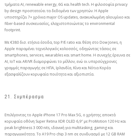
τμήματα AI, renewable energy, 6G και health tech. Η φιλοσοφία privacy
by design προστατεύει τα δεδομένα των χρηστών. Η Apple
υποστηρίζει 7+ χρόνια major OS updates, ανακυκλωμένη αλουμίνιο και
fiber-based συσκευασίες, ελαχιστοποιώντας το environmental
footprint.
Με €380 δισ. ετήσια έσοδα, top P/E ratio και θέση στο Dow Jones, η
Apple παραμένει τεχνολογικός κολοσσός, οδηγώντας τάσεις σε
smartphones, services, wearables και smart home. Η συνεχής έρευνα σε
AI, IoT και AR/VR διαμορφώνει το μέλλον, ενώ οι υπερσύγχρονες
γραμμές παραγωγής σε ΗΠΑ, Ιρλανδία, Κίνα και Νότια Κορέα
εξασφαλίζουν κορυφαία ποιότητα και αξιοπιστία.
21. Συμπέρασμα
Επιλέγοντας το Apple iPhone 17 Pro Max 5G, ο χρήστης αποκτά
κορυφαία οθόνη Super Retina XDR OLED 6,9″ με ProMotion 120 Hz και
peak brightness 3 000 nits, ιδανική για multitasking, gaming και
παραγωγικότητα. Το A19 Pro chip 3 nm σε συνδυασμό με 12 GB RAM