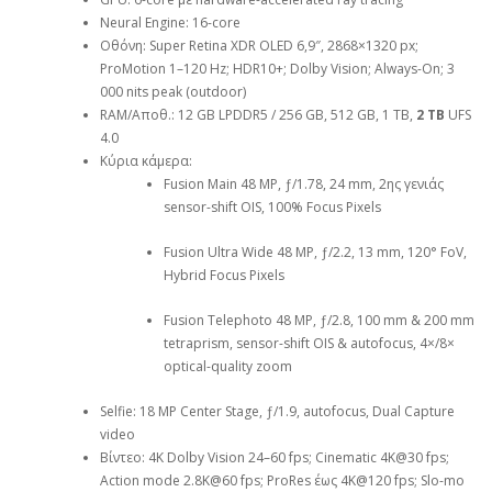
Neural Engine: 16-core
Οθόνη: Super Retina XDR OLED 6,9″, 2868×1320 px;
ProMotion 1–120 Hz; HDR10+; Dolby Vision; Always-On; 3
000 nits peak (outdoor)
RAM/Αποθ.: 12 GB LPDDR5 / 256 GB, 512 GB, 1 TB,
2 TB
UFS
4.0
Κύρια κάμερα:
Fusion Main 48 MP, ƒ/1.78, 24 mm, 2ης γενιάς
sensor-shift OIS, 100% Focus Pixels
Fusion Ultra Wide 48 MP, ƒ/2.2, 13 mm, 120° FoV,
Hybrid Focus Pixels
Fusion Telephoto 48 MP, ƒ/2.8, 100 mm & 200 mm
tetraprism, sensor-shift OIS & autofocus, 4×/8×
optical-quality zoom
Selfie: 18 MP Center Stage, ƒ/1.9, autofocus, Dual Capture
video
Βίντεο: 4K Dolby Vision 24–60 fps; Cinematic 4K@30 fps;
Action mode 2.8K@60 fps; ProRes έως 4K@120 fps; Slo-mo