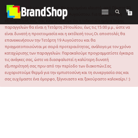
στο
περιεχόμενο
Το ηλεκτρονικό μας κατάστημα θα παραμείνει κλειστό, από Πέμπτη 30
Εναλλαγή
0
Ιουλίου 2026 μέχρι και την Τρίτη 18 Αυγούστου. Για την καλύτερη
πλοήγησης
εξυπηρέτησή σας, σας ενημερώνουμε ότι η τελευταία ημέρα λήψης
παραγγελιών θα είναι η Τετάρτη 29 Ιουλίου, έως τις 15:00 μ.μ., ώστε να
είναι δυνατή η προετοιμασία και η εκτέλεσή τους.Οι αποστολές θα
επανεκκινήσουν την Τετάρτη 19 Αυγούστου και θα
πραγματοποιούνται με σειρά προτεραιότητας, ανάλογα με τον χρόνο
καταχώρισης των παραγγελιών. Παρακαλούμε προγραμματίστε έγκαιρα
τις ανάγκες σας, ώστε να διασφαλιστεί η καλύτερη δυνατή
εξυπηρέτησή σας πριν από την περίοδο των διακοπών.Σας
ευχαριστούμε θερμά για την εμπιστοσύνη και τη συνεργασία σας και
σας ευχόμαστε ένα όμορφο, ξέγνοιαστο και ξεκούραστο καλοκαίρι.! :)