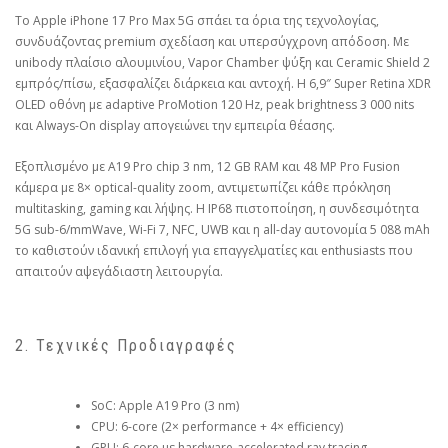
Το Apple iPhone 17 Pro Max 5G σπάει τα όρια της τεχνολογίας,
συνδυάζοντας premium σχεδίαση και υπερσύγχρονη απόδοση. Με
unibody πλαίσιο αλουμινίου, Vapor Chamber ψύξη και Ceramic Shield 2
εμπρός/πίσω, εξασφαλίζει διάρκεια και αντοχή. Η 6,9″ Super Retina XDR
OLED οθόνη με adaptive ProMotion 120 Hz, peak brightness 3 000 nits
και Always-On display απογειώνει την εμπειρία θέασης.
Εξοπλισμένο με A19 Pro chip 3 nm, 12 GB RAM και 48 MP Pro Fusion
κάμερα με 8× optical-quality zoom, αντιμετωπίζει κάθε πρόκληση
multitasking, gaming και λήψης. Η IP68 πιστοποίηση, η συνδεσιμότητα
5G sub-6/mmWave, Wi-Fi 7, NFC, UWB και η all-day αυτονομία 5 088 mAh
το καθιστούν ιδανική επιλογή για επαγγελματίες και enthusiasts που
απαιτούν αψεγάδιαστη λειτουργία.
2. Τεχνικές Προδιαγραφές
SoC: Apple A19 Pro (3 nm)
CPU: 6-core (2× performance + 4× efficiency)
GPU: 6-core με hardware-accelerated ray tracing