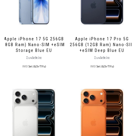
Apple iPhone 17 5G 256GB
Apple iPhone 17 Pro 5G
(8GB Ram) Nano-SIM +eSIM
256GB (12GB Ram) Nano-SIM
Storage Blue EU
+eSIM Deep Blue EU
Συνδεθείτε
Συνδεθείτε
IMEI
Set: (b2b-TlYu)
IMEI
Set: (b2b-TlYu)