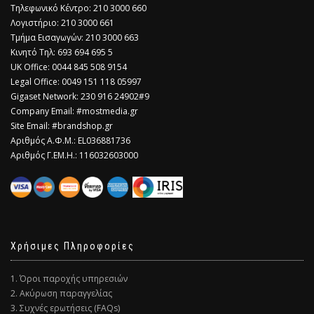
Τηλεφωνικό Κέντρο: 210 3000 660
Λογιστήριο: 210 3000 661
Τμήμα Εισαγωγών: 210 3000 663
Κινητό Τηλ: 693 694 695 5
​UK Office: 0044 845 508 9154
Legal Office: 0049 151 118 05997
Gigaset Network: 230 916 24902#9
Company Email: #mostmedia.gr
Site Email: #brandshop.gr
Αριθμός Α.Φ.Μ.: EL036881736
Αριθμός Γ.ΕΜ.Η.: 116032603000
Χρήσιμες Πληροφορίες
1. Όροι παροχής υπηρεσιών
2. Ακύρωση παραγγελίας
3. Συχνές ερωτήσεις (FAQs)