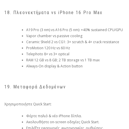
18. Πλεονεκτήματα vs iPhone 16 Pro Max
A19 Pro (3 nm) vs A16 Pro (5 nm): +40% sustained CPU/GPU
Vapor chamber vs passive cooling
Ceramic Shield 2 vs CG1: 3× scratch & 4× crack resistance
ProMotion 120 Hz vs 60 Hz
Telephoto 8× vs 3× optical
RAM 12 GB vs 8 GB; 2 TB storage vs 1 TB max
Always-On display & Action button
19. Μεταφορά Δεδομένων
Χρησιμοποιήστε Quick Start:
Φέρτε παλιό & νέο iPhone δίπλα.
Ακολουθήστε on-screen οδηγίες Quick Start.
Επιλέξτε εφαρμογές, φωτογραφίες, ρυθμίσεις.