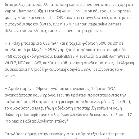
διασφαλίζει απαράμιλλη απόδοση και sustained performance χάρη στη
Vapor Chamber ψύξη. Η τριπλή 48 MP Pro Fusion κάμερα με 8× optical-
quality zoom και sensor-shift OIS καλύπτει επαγγελματικές απαιτήσεις
φωτογράφισης και βίντεο, ενώ η 18 MP Center Stage selfie camera
βελτιώνει video-κλήσεις και social media περιεχόμενο.
Η all-day μπαταρία 5 088 mAh και η ταχεία φόρτιση 50% σε 20′ σε
συνδυασμό με MagSafe 25 W χαρίζουν απρόσκοπτη αυτονομία. Με
IP68 αντοχή σκόνης/νερού, Dual-SIM/eSIM ευελιξία, 5G sub-6/mmWave,
Wi-Fi 7, NFC και UWB, καλύπτει κάθε ανάγκη συνδεσιμότητας. Η ελληνική
συσκευασία πληροί την Κοινοτική οδηγία USB-C, μειώνοντας το e-
waste.
Η Apple παρέχει 24μηνη εγγύηση καταναλωτών, 14ήμερη DOA
αντικατάσταση και 7 χρόνια security updates, προστατεύοντας την
επένδυσή σας. Η απρόσκοπτη μεταφορά δεδομένων μέσω Quick Start,
το οικοσύστημα MagSafe, η αδιάκοπη υποστήριξη software και η
βιώσιμη φιλοσοφία ανακυκλωμένων υλικών αναδεικνύουν το iPhone 17
Pro Max σε αδιαφιλονίκητη επιλογή.
Επενδύστε σήμερα στην τεχνολογία του αύριο: εξοπλιστείτε με το