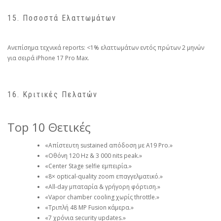
15. Ποσοστά Ελαττωμάτων
Ανεπίσημα τεχνικά reports: <1% ελαττωμάτων εντός πρώτων 2 μηνών
για σειρά iPhone 17 Pro Max.
16. Κριτικές Πελατών
Top 10 Θετικές
«Απίστευτη sustained απόδοση με A19 Pro.»
«Οθόνη 120 Hz & 3 000 nits peak.»
«Center Stage selfie εμπειρία.»
«8× optical-quality zoom επαγγελματικό.»
«All-day μπαταρία & γρήγορη φόρτιση.»
«Vapor chamber cooling χωρίς throttle.»
«Τριπλή 48 MP Fusion κάμερα.»
«7 χρόνια security updates.»