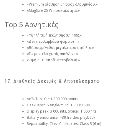
«Premium αίσθηση unibody αλουμινίου.»
«MagSafe 25 W πρακτικότητα.»
Top 5 Αρνητικές
«Υψηλή τιμή εκκίνησης (€1 199).»
«Δεν περιλαμβάνει φορτιστή.»
«Βάρος/μέγεθος μεγαλύτερο από Pro.»
«EU μοντέλο χωρίς mmWave.»
«Τιμή 2 TB αποθ. υπερβολική.»
17. Διεθνείς Δοκιμές & Αποτελέσματα
AnTuTu v10: ~1 200 000 points
GeekBench 6 single/multi: 1 300/3 500
Display peak: 3 000 nits, typical: 1 000 nits
Battery endurance: ~39 h video playback
Repairability: Class C; drop test Class B (6 m)