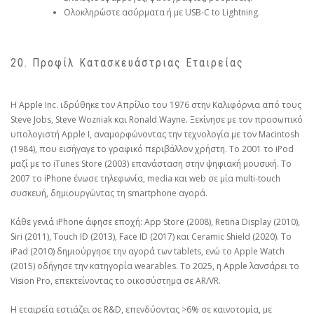
Ολοκληρώστε ασύρματα ή με USB-C to Lightning.
20. Προφίλ Κατασκευάστριας Εταιρείας
H Apple Inc. ιδρύθηκε τον Απρίλιο του 1976 στην Καλιφόρνια από τους
Steve Jobs, Steve Wozniak και Ronald Wayne. Ξεκίνησε με τον προσωπικό
υπολογιστή Apple I, αναμορφώνοντας την τεχνολογία με τον Macintosh
(1984), που εισήγαγε το γραφικό περιβάλλον χρήστη. Το 2001 το iPod
μαζί με το iTunes Store (2003) επανάσταση στην ψηφιακή μουσική. Το
2007 το iPhone ένωσε τηλεφωνία, media και web σε μία multi-touch
συσκευή, δημιουργώντας τη smartphone αγορά.
Κάθε γενιά iPhone άφησε εποχή: App Store (2008), Retina Display (2010),
Siri (2011), Touch ID (2013), Face ID (2017) και Ceramic Shield (2020). Το
iPad (2010) δημιούργησε την αγορά των tablets, ενώ το Apple Watch
(2015) οδήγησε την κατηγορία wearables. Το 2025, η Apple λανσάρει το
Vision Pro, επεκτείνοντας το οικοσύστημα σε AR/VR.
Η εταιρεία εστιάζει σε R&D, επενδύοντας >6% σε καινοτομία, με