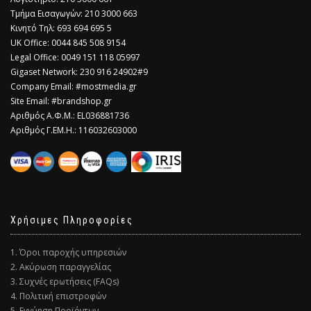
Τμήμα Εισαγωγών: 210 3000 663
Κινητό Τηλ: 693 694 695 5
​UK Office: 0044 845 508 9154
Legal Office: 0049 151 118 05997
Gigaset Network: 230 916 24902#9
Company Email: #mostmedia.gr
Site Email: #brandshop.gr
Αριθμός Α.Φ.Μ.: EL036881736
Αριθμός Γ.ΕΜ.Η.: 116032603000
Χρήσιμες Πληροφορίες
1. Όροι παροχής υπηρεσιών
2. Ακύρωση παραγγελίας
3. Συχνές ερωτήσεις (FAQs)
4. Πολιτική επιστροφών
5. Εγγύηση Προϊόντων