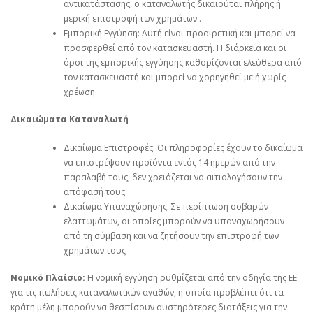
αντικατάστασης, ο καταναλωτής δικαιούται πλήρης ή
μερική επιστροφή των χρημάτων .
Εμπορική Εγγύηση: Αυτή είναι προαιρετική και μπορεί να
προσφερθεί από τον κατασκευαστή. Η διάρκεια και οι
όροι της εμπορικής εγγύησης καθορίζονται ελεύθερα από
τον κατασκευαστή και μπορεί να χορηγηθεί με ή χωρίς
χρέωση.
Δικαιώματα Καταναλωτή
Δικαίωμα Επιστροφές: Οι πληροφορίες έχουν το δικαίωμα
να επιστρέψουν προϊόντα εντός 14 ημερών από την
παραλαβή τους, δεν χρειάζεται να αιτιολογήσουν την
απόφασή τους.
Δικαίωμα Υπαναχώρησης: Σε περίπτωση σοβαρών
ελαττωμάτων, οι οποίες μπορούν να υπαναχωρήσουν
από τη σύμβαση και να ζητήσουν την επιστροφή των
χρημάτων τους .
Νομικό Πλαίσιο:
Η νομική εγγύηση ρυθμίζεται από την οδηγία της ΕΕ
για τις πωλήσεις καταναλωτικών αγαθών, η οποία προβλέπει ότι τα
κράτη μέλη μπορούν να θεσπίσουν αυστηρότερες διατάξεις για την