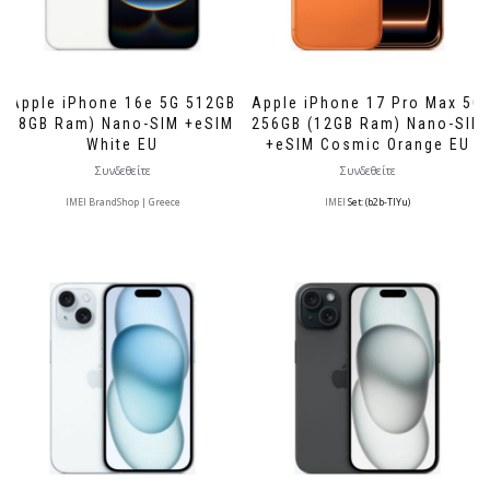
Apple iPhone 16e 5G 512GB
Apple iPhone 17 Pro Max 5G
(8GB Ram) Nano-SIM +eSIM
256GB (12GB Ram) Nano-SIM
White EU
+eSIM Cosmic Orange EU
Συνδεθείτε
Συνδεθείτε
IMEI BrandShop | Greece
IMEI
Set: (b2b-TlYu)