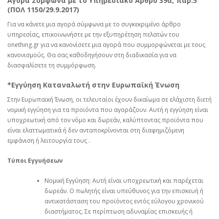
Αγορά Σύμφωνα με το Υπηρεσιακό Άρθρο 39α, παρ.5
(ΠΟΛ 1150/29.9.2017)
Για να κάνετε μια αγορά σύμφωνα με το συγκεκριμένο άρθρο
υπηρεσίας, επικοινωνήστε με την εξυπηρέτηση πελατών του
onething.gr για να κανονίσετε μια αγορά που συμμορφώνεται με τους
κανονισμούς. Θα σας καθοδηγήσουν στη διαδικασία για να
διασφαλίσετε τη συμμόρφωση.
*Εγγύηση Καταναλωτή στην Ευρωπαϊκή Ένωση
Στην Ευρωπαϊκή Ένωση, οι τελευταίοι έχουν δικαίωμα σε ελάχιστη διετή
νομική εγγύηση για τα προϊόντα που αγοράζουν. Αυτή η εγγύηση είναι
υποχρεωτική από τον νόμο και δωρεάν, καλύπτοντας προϊόντα που
είναι ελαττωματικά ή δεν ανταποκρίνονται στη διαφημιζόμενη
εμφάνιση ή λειτουργία τους .
Τύποι Εγγυήσεων
Νομική Εγγύηση: Αυτή είναι υποχρεωτική και παρέχεται
δωρεάν. Ο πωλητής είναι υπεύθυνος για την επισκευή ή
αντικατάσταση του προϊόντος εντός εύλογου χρονικού
διαστήματος. Σε περίπτωση αδυναμίας επισκευής ή