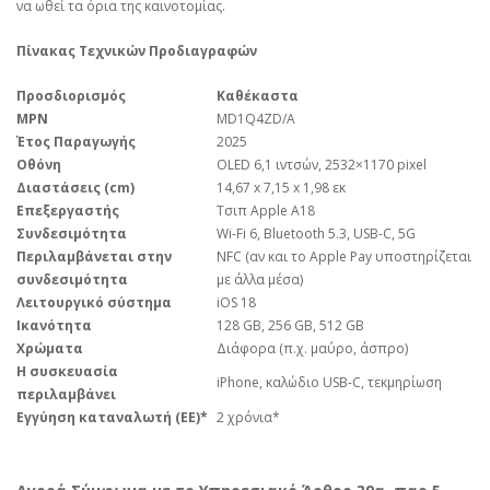
να ωθεί τα όρια της καινοτομίας.
Πίνακας Τεχνικών Προδιαγραφών
Προσδιορισμός
Καθέκαστα
MPN
MD1Q4ZD/A
Έτος Παραγωγής
2025
Οθόνη
OLED 6,1 ιντσών, 2532×1170 pixel
Διαστάσεις (cm)
14,67 x 7,15 x 1,98 εκ
Επεξεργαστής
Τσιπ Apple A18
Συνδεσιμότητα
Wi-Fi 6, Bluetooth 5.3, USB-C, 5G
Περιλαμβάνεται στην
NFC (αν και το Apple Pay υποστηρίζεται
συνδεσιμότητα
με άλλα μέσα)
Λειτουργικό σύστημα
iOS 18
Ικανότητα
128 GB, 256 GB, 512 GB
Χρώματα
Διάφορα (π.χ. μαύρο, άσπρο)
Η συσκευασία
iPhone, καλώδιο USB-C, τεκμηρίωση
περιλαμβάνει
Εγγύηση καταναλωτή (ΕΕ)*
2 χρόνια*