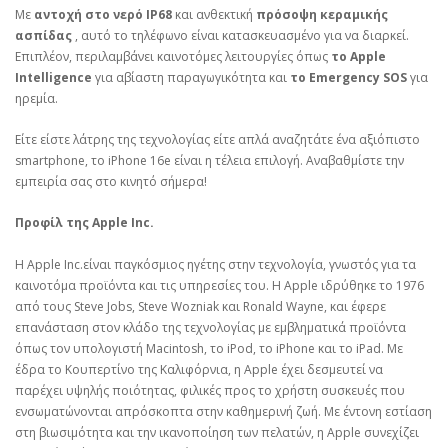
Με
αντοχή στο νερό IP68
και ανθεκτική
πρόσοψη κεραμικής
ασπίδας
, αυτό το τηλέφωνο είναι κατασκευασμένο για να διαρκεί.
Επιπλέον, περιλαμβάνει καινοτόμες λειτουργίες όπως
το Apple
Intelligence
για αβίαστη παραγωγικότητα και
το Emergency SOS
για
ηρεμία.
Είτε είστε λάτρης της τεχνολογίας είτε απλά αναζητάτε ένα αξιόπιστο
smartphone, το iPhone 16e είναι η τέλεια επιλογή. Αναβαθμίστε την
εμπειρία σας στο κινητό σήμερα!
Προφίλ της Apple Inc.
Η Apple Inc.είναι παγκόσμιος ηγέτης στην τεχνολογία, γνωστός για τα
καινοτόμα προϊόντα και τις υπηρεσίες του. Η Apple ιδρύθηκε το 1976
από τους Steve Jobs, Steve Wozniak και Ronald Wayne, και έφερε
επανάσταση στον κλάδο της τεχνολογίας με εμβληματικά προϊόντα
όπως τον υπολογιστή Macintosh, το iPod, το iPhone και το iPad. Με
έδρα το Κουπερτίνο της Καλιφόρνια, η Apple έχει δεσμευτεί να
παρέχει υψηλής ποιότητας, φιλικές προς το χρήστη συσκευές που
ενσωματώνονται απρόσκοπτα στην καθημερινή ζωή. Με έντονη εστίαση
στη βιωσιμότητα και την ικανοποίηση των πελατών, η Apple συνεχίζει