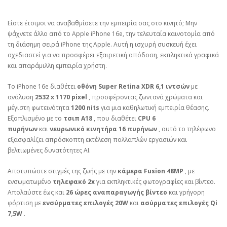
Είστε έτοιμοι να αναβαθμίσετε την εμπειρία σας στο κινητό; Μην
ψάχνετε άλλο από το Apple iPhone 16e, την τελευταία καινοτομία από
τη διάσημη σειρά iPhone της Apple. Αυτή η ισχυρή συσκευή έχει
σχεδιαστεί για να προσφέρει εξαιρετική απόδοση, εκπληκτικά γραφικά
και απαράμιλλη εμπειρία χρήστη.
Το iPhone 16e διαθέτει
οθόνη Super Retina XDR 6,1 ιντσών
με
ανάλυση
2532 x 1170 pixel
, προσφέροντας ζωντανά χρώματα και
μέγιστη φωτεινότητα
1200 nits
για μια καθηλωτική εμπειρία θέασης.
Εξοπλισμένο με το
τσιπ A18
, που διαθέτει
CPU 6
πυρήνων
και
νευρωνικό κινητήρα 16 πυρήνων
, αυτό το τηλέφωνο
εξασφαλίζει απρόσκοπτη εκτέλεση πολλαπλών εργασιών και
βελτιωμένες δυνατότητες AI.
Αποτυπώστε στιγμές της ζωής με την
κάμερα Fusion 48MP
, με
ενσωματωμένο
τηλεφακό 2x
για εκπληκτικές φωτογραφίες και βίντεο.
Απολαύστε έως και
26 ώρες αναπαραγωγής βίντεο
και γρήγορη
φόρτιση με
ενσύρματες επιλογές 20W
και
ασύρματες επιλογές Qi
7,5W
.