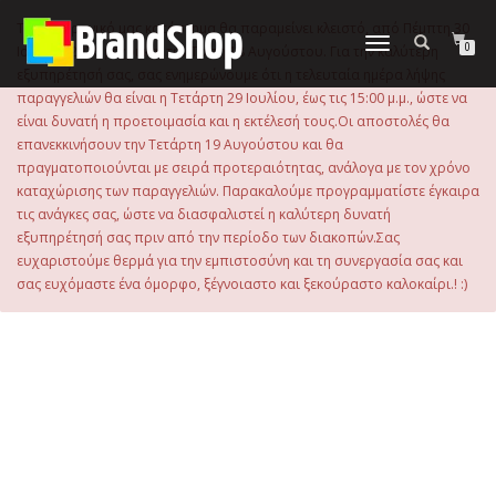
στο
περιεχόμενο
Το ηλεκτρονικό μας κατάστημα θα παραμείνει κλειστό, από Πέμπτη 30
Εναλλαγή
0
Ιουλίου 2026 μέχρι και την Τρίτη 18 Αυγούστου. Για την καλύτερη
πλοήγησης
εξυπηρέτησή σας, σας ενημερώνουμε ότι η τελευταία ημέρα λήψης
παραγγελιών θα είναι η Τετάρτη 29 Ιουλίου, έως τις 15:00 μ.μ., ώστε να
είναι δυνατή η προετοιμασία και η εκτέλεσή τους.Οι αποστολές θα
επανεκκινήσουν την Τετάρτη 19 Αυγούστου και θα
πραγματοποιούνται με σειρά προτεραιότητας, ανάλογα με τον χρόνο
καταχώρισης των παραγγελιών. Παρακαλούμε προγραμματίστε έγκαιρα
τις ανάγκες σας, ώστε να διασφαλιστεί η καλύτερη δυνατή
εξυπηρέτησή σας πριν από την περίοδο των διακοπών.Σας
ευχαριστούμε θερμά για την εμπιστοσύνη και τη συνεργασία σας και
σας ευχόμαστε ένα όμορφο, ξέγνοιαστο και ξεκούραστο καλοκαίρι.! :)