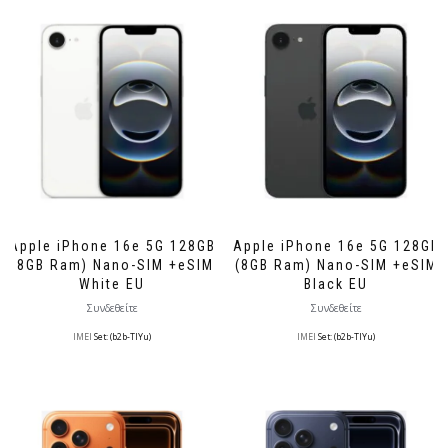
Apple iPhone 16e 5G 128GB
Apple iPhone 16e 5G 128GB
(8GB Ram) Nano-SIM +eSIM
(8GB Ram) Nano-SIM +eSIM
White EU
Black EU
Συνδεθείτε
Συνδεθείτε
IMEI
Set: (b2b-TlYu)
IMEI
Set: (b2b-TlYu)