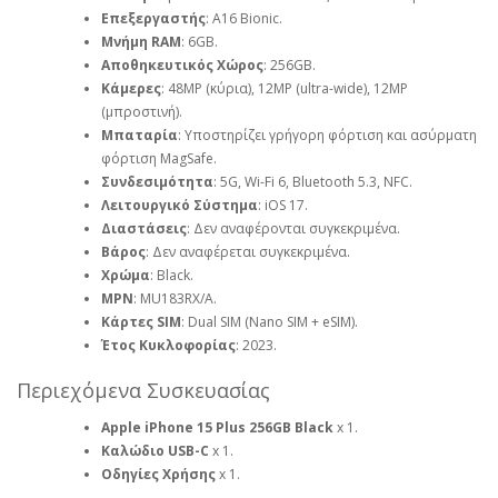
Επεξεργαστής
: A16 Bionic.
Μνήμη RAM
: 6GB.
Αποθηκευτικός Χώρος
: 256GB.
Κάμερες
: 48MP (κύρια), 12MP (ultra-wide), 12MP
(μπροστινή).
Μπαταρία
: Υποστηρίζει γρήγορη φόρτιση και ασύρματη
φόρτιση MagSafe.
Συνδεσιμότητα
: 5G, Wi-Fi 6, Bluetooth 5.3, NFC.
Λειτουργικό Σύστημα
: iOS 17.
Διαστάσεις
: Δεν αναφέρονται συγκεκριμένα.
Βάρος
: Δεν αναφέρεται συγκεκριμένα.
Χρώμα
: Black.
MPN
: MU183RX/A.
Κάρτες SIM
: Dual SIM (Nano SIM + eSIM).
Έτος Κυκλοφορίας
: 2023.
Περιεχόμενα Συσκευασίας
Apple iPhone 15 Plus 256GB Black
x 1.
Καλώδιο USB-C
x 1.
Οδηγίες Χρήσης
x 1.