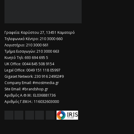
Γραφεία: Καρύστου 27, 13451 Καματερό
Τηλεφωνικό Κέντρο: 210 3000 660
Λογιστήριο: 210 3000 661
Τμήμα Εισαγωγών: 210 3000 663
Κινητό Τηλ: 693 694 695 5
​UK Office: 0044 845 508 9154
Legal Office: 0049 151 118 05997
Gigaset Network: 230 916 24902#9
Company Email: #mostmedia.gr
Site Email: #brandshop.gr
Αριθμός Α.Φ.Μ.: EL036881736
Αριθμός Γ.ΕΜ.Η.: 116032603000