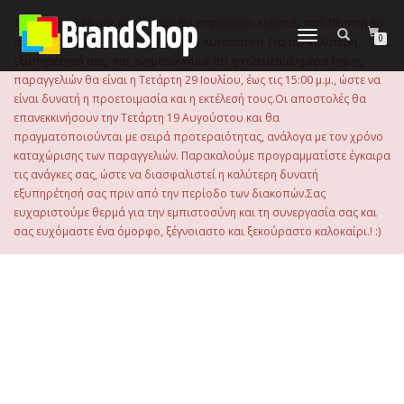
στο
περιεχόμενο
Το ηλεκτρονικό μας κατάστημα θα παραμείνει κλειστό, από Πέμπτη 30
Εναλλαγή
0
Ιουλίου 2026 μέχρι και την Τρίτη 18 Αυγούστου. Για την καλύτερη
πλοήγησης
εξυπηρέτησή σας, σας ενημερώνουμε ότι η τελευταία ημέρα λήψης
παραγγελιών θα είναι η Τετάρτη 29 Ιουλίου, έως τις 15:00 μ.μ., ώστε να
είναι δυνατή η προετοιμασία και η εκτέλεσή τους.Οι αποστολές θα
επανεκκινήσουν την Τετάρτη 19 Αυγούστου και θα
πραγματοποιούνται με σειρά προτεραιότητας, ανάλογα με τον χρόνο
καταχώρισης των παραγγελιών. Παρακαλούμε προγραμματίστε έγκαιρα
τις ανάγκες σας, ώστε να διασφαλιστεί η καλύτερη δυνατή
εξυπηρέτησή σας πριν από την περίοδο των διακοπών.Σας
ευχαριστούμε θερμά για την εμπιστοσύνη και τη συνεργασία σας και
σας ευχόμαστε ένα όμορφο, ξέγνοιαστο και ξεκούραστο καλοκαίρι.! :)