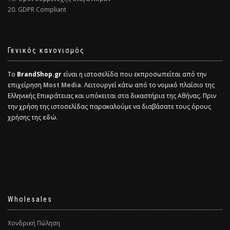
20. GDPR Compliant
Γενικός κανονισμός
Το
BrandShop.gr
είναι η ιστοσελίδα που εκπροσωπείται από την
επιχείρηση
Most Media
. Λειτουργεί κάτω από το νομικό πλαίσιο της
Ελληνικής Επικράτειας και υπόκειται στα δικαστήρια της Αθήνας. Πριν
την χρήση της ιστοσελίδας παρακαλούμε να διαβάσατε τους όρους
χρήσης της
εδώ.
Wholesales
Χονδρική Πώληση