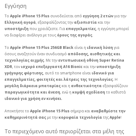
Εγγύηση
Το
Apple iPhone 15 Plus
συνοδεύεται από
εγγύηση 2 ετών
για την
Ελληνική αγορά
, εξασφαλίζοντας την
αξιοπιστία
και την
υποστήριξη
που χρειάζεστε. Για
επαγγελματίες
, η εγγύηση μπορεί
να διαφέρει ανάλογα με τους
όρους της αγοράς
.
Το
Apple iPhone 15 Plus 256GB Black
είναι η
ιδανική λύση
για
όσους αναζητούν έναν συνδυασμό
απόδοσης, αισθητικής και
τεχνολογίας αιχμής
. Με την
εντυπωσιακή οθόνη Super Retina
XDR
, τον
ισχυρό επεξεργαστή A16 Bionic
και την
υποστήριξη
γρήγορης φόρτισης
, αυτό το smartphone είναι
ιδανικό για
επαγγελματίες, φοιτητές και λάτρεις της τεχνολογίας
. Η
μεγάλη διάρκεια μπαταρίας
και η
ανθεκτικότητα
εξασφαλίζουν
παραγωγικότητα και άνεση
, ενώ η
κομψή σχεδίαση
το καθιστά
ιδανικό για χρήση εν κινήσει
.
Αποκτήστε το
Apple iPhone 15 Plus
σήμερα και
αναβαθμίστε την
καθημερινότητά σας
με την
κορυφαία τεχνολογία
της
Apple
!
Το περιεχόμενο αυτό περιορίζεται στα μέλη της