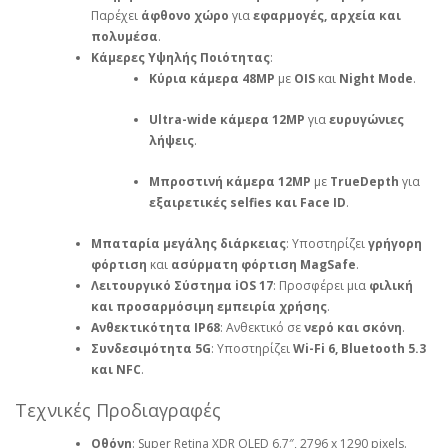
Παρέχει
άφθονο χώρο
για
εφαρμογές, αρχεία και
πολυμέσα
.
Κάμερες Υψηλής Ποιότητας
:
Κύρια κάμερα 48MP
με
OIS
και
Night Mode
.
Ultra-wide κάμερα 12MP
για
ευρυγώνιες
λήψεις
.
Μπροστινή κάμερα 12MP
με
TrueDepth
για
εξαιρετικές selfies και Face ID
.
Μπαταρία μεγάλης διάρκειας
: Υποστηρίζει
γρήγορη
φόρτιση
και
ασύρματη φόρτιση MagSafe
.
Λειτουργικό Σύστημα iOS 17
: Προσφέρει μια
φιλική
και προσαρμόσιμη εμπειρία χρήσης
.
Ανθεκτικότητα IP68
: Ανθεκτικό σε
νερό και σκόνη
.
Συνδεσιμότητα 5G
: Υποστηρίζει
Wi-Fi 6, Bluetooth 5.3
και NFC
.
Τεχνικές Προδιαγραφές
Οθόνη
: Super Retina XDR OLED 6.7″, 2796 x 1290 pixels.