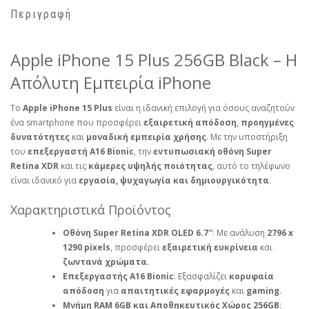
Περιγραφή
Apple iPhone 15 Plus 256GB Black – Η
Απόλυτη Εμπειρία iPhone
Το
Apple iPhone 15 Plus
είναι η ιδανική επιλογή για όσους αναζητούν
ένα smartphone που προσφέρει
εξαιρετική απόδοση
,
προηγμένες
δυνατότητες
και
μοναδική εμπειρία χρήσης
. Με την υποστήριξη
του
επεξεργαστή A16 Bionic
, την
εντυπωσιακή οθόνη Super
Retina XDR
και τις
κάμερες υψηλής ποιότητας
, αυτό το τηλέφωνο
είναι ιδανικό για
εργασία, ψυχαγωγία και δημιουργικότητα
.
Χαρακτηριστικά Προϊόντος
Οθόνη Super Retina XDR OLED 6.7″
: Με ανάλυση
2796 x
1290 pixels
, προσφέρει
εξαιρετική ευκρίνεια
και
ζωντανά χρώματα
.
Επεξεργαστής A16 Bionic
: Εξασφαλίζει
κορυφαία
απόδοση
για
απαιτητικές εφαρμογές
και
gaming
.
Μνήμη RAM 6GB και Αποθηκευτικός Χώρος 256GB
: