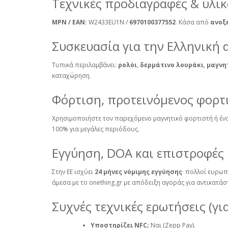
Τεχνικές προδιαγραφές & υλικ
MPN / EAN:
W2433EU1N /
6970100377552
. Κάσα από
ανοξ
Συσκευασία για την Ελληνική 
Τυπικά περιλαμβάνει:
ρολόι
,
δερμάτινο λουράκι
,
μαγνη
καταχώρηση.
Φόρτιση, προτεινόμενος φορτ
Χρησιμοποιήστε τον παρεχόμενο μαγνητικό φορτιστή ή έν
100% για μεγάλες περιόδους.
Εγγύηση, DOA και επιστροφές
Στην ΕΕ ισχύει
24 μήνες νόμιμης εγγύησης
· πολλοί ευρωπ
άμεσα με το onething.gr με απόδειξη αγοράς για αντικατάσ
Συχνές τεχνικές ερωτήσεις (γι
Υποστηρίζει NFC;
Ναι (Zepp Pay).