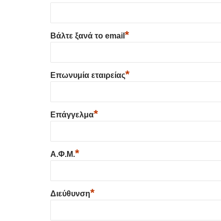
*
Βάλτε ξανά το email
*
Επωνυμία εταιρείας
*
Επάγγελμα
*
Α.Φ.Μ.
*
Διεύθυνση