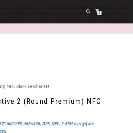
σας, σας ενημερώνουμε ότι η τελευταία ημέρα λήψης παραγγελιών θα είναι
0
9 Αυγούστου και θα πραγματοποιούνται με σειρά προτεραιότητας, ανάλογα
ηρέτησή σας πριν από την περίοδο των διακοπών.Σας ευχαριστούμε θερμά
um) NFC Black Leather EU
ctive 2 (Round Premium) NFC
.32" AMOLED 466×466, GPS, NFC, 5 ATM αντοχή και
ρες!