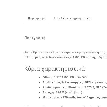
Περιγραφή
Επιπλέον πληροφορίες
Περιγραφή
Αναβαθμίστε την καθημερινότητα και την προπόνησή σας 
πληρωμές
, το Active 2 συνδυάζει
AMOLED οθόνη
, πλήθο
Κύρια χαρακτηριστικά
Οθόνη:
1.32″
AMOLED
466×466.
Αισθητήρες & λειτουργίες:
GPS
, καρδιακός
Συνδεσιμότητα:
Bluetooth 5.2/5.3
,
NFC
(Ze
Αντοχή:
5 ATM
(κολύμβηση).
Μπαταρία:
~270 mAh
,
έως ~10 ημέρες
τυπι