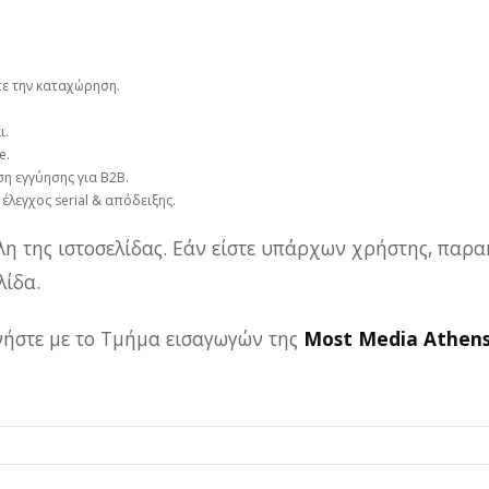
τε την καταχώρηση.
ι.
e.
η εγγύησης για B2B.
 έλεγχος serial & απόδειξης.
λη της ιστοσελίδας. Εάν είστε υπάρχων χρήστης, παρα
ίδα.
ωνήστε με το Τμήμα εισαγωγών της
Most Media Athen