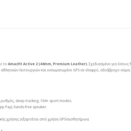
με το
Amazfit Active 2 (44mm, Premium Leather)
. Σχεδιασμένο για όσους
ς αθλητικών λειτουργιών και ενσωματωμένο GPS σε ελαφρύ, αδιάβροχο σώμα.
 ρυθμός, sleep tracking, 164+ sport modes.
pp Pay), hands‑free speaker.
κής χρήσης (εξαρτάται από χρήση GPS/αισθητήρων).