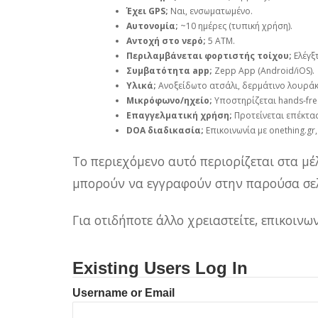
Έχει GPS;
Ναι, ενσωματωμένο.
Αυτονομία;
~10 ημέρες (τυπική χρήση).
Αντοχή στο νερό;
5 ATM.
Περιλαμβάνεται φορτιστής τοίχου;
Ελέγξ
Συμβατότητα app;
Zepp App (Android/iOS).
Υλικά;
Ανοξείδωτο ατσάλι, δερμάτινο λουράκ
Μικρόφωνο/ηχείο;
Υποστηρίζεται hands‑fre
Επαγγελματική χρήση;
Προτείνεται επέκτασ
DOA διαδικασία;
Επικοινωνία με onething.gr,
Το περιεχόμενο αυτό περιορίζεται στα μέ
μπορούν να εγγραφούν στην παρούσα σελ
Για οτιδήποτε άλλο χρειαστείτε, επικοιν
Existing Users Log In
Username or Email