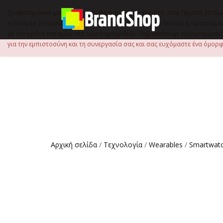
στο
περιεχόμενο
Το ηλεκτρονικό μας κατάστημα θα παραμείνει κλειστό, από Πέμπτη 30 Ιου
η Τετάρτη 29 Ιουλίου, έως τις 15:00 μ.μ., ώστε να είναι δυνατή η προετ
με τον χρόνο καταχώρισης των παραγγελιών. Παρακαλούμε προγραμματίστ
για την εμπιστοσύνη και τη συνεργασία σας και σας ευχόμαστε ένα όμορφο
Αρχική σελίδα
/
Τεχνολογία
/
Wearables
/
Smartwat