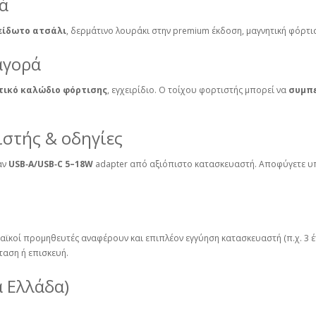
ά
είδωτο ατσάλι
, δερμάτινο λουράκι στην premium έκδοση, μαγνητική φόρτισ
αγορά
τικό καλώδιο φόρτισης
, εγχειρίδιο. Ο τοίχου φορτιστής μπορεί να
συμπ
ιστής & οδηγίες
αν
USB‑A/USB‑C 5–18W
adapter από αξιόπιστο κατασκευαστή. Αποφύγετε υπ
αϊκοί προμηθευτές αναφέρουν και επιπλέον εγγύηση κατασκευαστή (π.χ. 3 έ
ταση ή επισκευή.
α Ελλάδα)