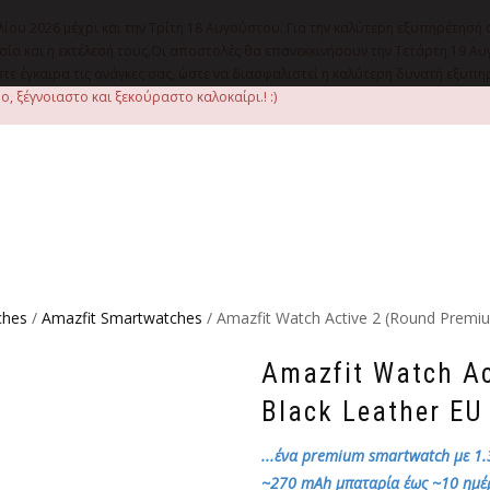
λίου 2026 μέχρι και την Τρίτη 18 Αυγούστου. Για την καλύτερη εξυπηρέτησή 
οιμασία και η εκτέλεσή τους.Οι αποστολές θα επανεκκινήσουν την Τετάρτη 1
ε έγκαιρα τις ανάγκες σας, ώστε να διασφαλιστεί η καλύτερη δυνατή εξυπ
, ξέγνοιαστο και ξεκούραστο καλοκαίρι.! :)
ches
/
Amazfit Smartwatches
/ Amazfit Watch Active 2 (Round Premi
Amazfit Watch A
Black Leather EU
...ένα premium smartwatch με 1
~270 mAh μπαταρία έως ~10 ημέ