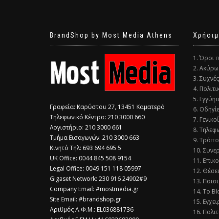
BrandShop by Most Media Athens
Χρήσιμ
1. Όροι 
2. Ακύρω
3. Συχνέ
4. Πολιτ
5. Εγγύη
Γραφεία: Καρύστου 27, 13451 Καματερό
6. Οδηγί
Τηλεφωνικό Κέντρο: 210 3000 660
7. Γενικο
Λογιστήριο: 210 3000 661
8. Τηλεφ
Τμήμα Εισαγωγών: 210 3000 663
9. Τρόπο
Κινητό Τηλ: 693 694 695 5
10. Συνε
​UK Office: 0044 845 508 9154
11. Επικ
Legal Office: 0049 151 118 05997
12. Θέσε
Gigaset Network: 230 916 24902#9
13. Ποιοι
Company Email: #mostmedia.gr
14. Το Bl
Site Email: #brandshop.gr
15. Εγχει
Αριθμός Α.Φ.Μ.: EL036881736
16. Πολι