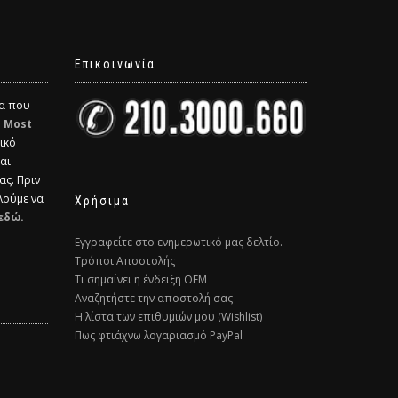
Επικοινωνία
δα που
η
Most
ικό
και
ας. Πριν
λούμε να
Χρήσιμα
εδώ.
Εγγραφείτε στο ενημερωτικό μας δελτίο.
Τρόποι Αποστολής
Τι σημαίνει η ένδειξη ΟΕΜ
Αναζητήστε την αποστολή σας
Η λίστα των επιθυμιών μου (Wishlist)
Πως φτιάχνω λογαριασμό PayPal