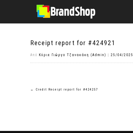
στο
περιεχόμενο
Receipt report for #424921
Από
Κύριε Γιώργο Τζανακάκη (Admin)
|
25/04/202
Πλοήγηση
←
Credit Receipt report for #424257
άρθρων