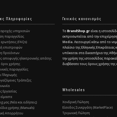
ες Πληροφορίες
Γενικός κανονισμός
παροχής υπηρεσιών
Το
BrandShop.gr
είναι η ιστοσελί
ση παραγγελίας
εκπροσωπείται από την επιχείρησ
ς ερωτήσεις (FAQs)
Media
. Λειτουργεί κάτω από το νομ
ική επιστροφών
πλαίσιο της Ελληνικής Επικράτειας 
ση Προϊόντων
υπόκειται στα δικαστήρια της Αθήν
ες αποφυγής ηλεκτρονικής απάτης
την χρήση της ιστοσελίδας παρακα
ί όροι χρήσης
διαβάσατε τους όρους χρήσης της
ωνικές παραγγελίες
ι Πληρωμής
ργαζόμενες Τράπεζες
οινωνία
Wholesales
ις Εργασίας
 είμαστε
Χονδρική Πώληση
og μας (Νέα και ειδήσεις)
Είσοδος Συνεργάτη (MarketPlace)
ρίδια χρήσης (Manuals)
Τριγωνική Πώληση
τική Απορρήτου