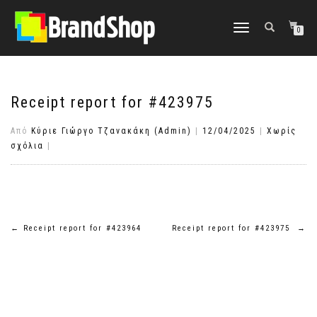
στο
περιεχόμενο
Εναλλαγή
0
πλοήγησης
Receipt report for #423975
Από
Κύριε Γιώργο Τζανακάκη (Admin)
|
12/04/2025
|
Χωρίς
σχόλια
|
Πλοήγηση
←
Receipt report for #423964
Receipt report for #423975
→
άρθρων