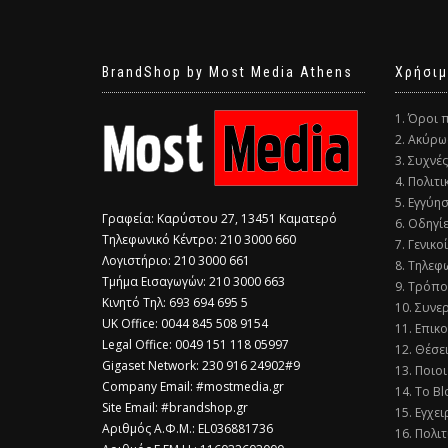
BrandShop by Most Media Athens
Χρήσιμ
1. Όροι 
2. Ακύρω
3. Συχνέ
4. Πολιτ
5. Εγγύη
Γραφεία: Καρύστου 27, 13451 Καματερό
6. Οδηγί
Τηλεφωνικό Κέντρο: 210 3000 660
7. Γενικο
Λογιστήριο: 210 3000 661
8. Τηλεφ
Τμήμα Εισαγωγών: 210 3000 663
9. Τρόπο
Κινητό Τηλ: 693 694 695 5
10. Συνε
​UK Office: 0044 845 508 9154
11. Επικ
Legal Office: 0049 151 118 05997
12. Θέσε
Gigaset Network: 230 916 24902#9
13. Ποιοι
Company Email: #mostmedia.gr
14. Το Bl
Site Email: #brandshop.gr
15. Εγχει
Αριθμός Α.Φ.Μ.: EL036881736
16. Πολι