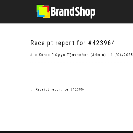
στο
περιεχόμενο
Receipt report for #423964
Από
Κύριε Γιώργο Τζανακάκη (Admin)
|
11/04/202
Πλοήγηση
←
Receipt report for #423954
άρθρων