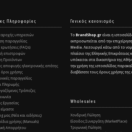
ες Πληροφορίες
Γενικός κανονισμός
παροχής υπηρεσιών
Το
BrandShop.gr
είναι η ιστοσελί
ση παραγγελίας
εκπροσωπείται από την επιχείρησ
ς ερωτήσεις (FAQs)
Media
. Λειτουργεί κάτω από το νομ
ική επιστροφών
πλαίσιο της Ελληνικής Επικράτειας 
ση Προϊόντων
υπόκειται στα δικαστήρια της Αθήν
ες αποφυγής ηλεκτρονικής απάτης
την χρήση της ιστοσελίδας παρακα
ί όροι χρήσης
διαβάσατε τους όρους χρήσης της
ωνικές παραγγελίες
ι Πληρωμής
ργαζόμενες Τράπεζες
οινωνία
Wholesales
ις Εργασίας
 είμαστε
Χονδρική Πώληση
og μας (Νέα και ειδήσεις)
Είσοδος Συνεργάτη (MarketPlace)
ρίδια χρήσης (Manuals)
Τριγωνική Πώληση
τική Απορρήτου