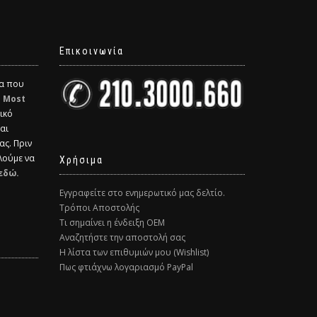
Επικοινωνία
δα που
η
Most
ικό
και
ας. Πριν
λούμε να
Χρήσιμα
εδώ.
Εγγραφείτε στο ενημερωτικό μας δελτίο.
Τρόποι Αποστολής
Τι σημαίνει η ένδειξη ΟΕΜ
Αναζητήστε την αποστολή σας
Η λίστα των επιθυμιών μου (Wishlist)
Πως φτιάχνω λογαριασμό PayPal