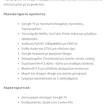
σπιτιού μόνο με τη φωνή σας.
Πλεονεκτήματα προϊόντος:
Google TV με προσωποποιημένες προτάσεις
περιεχομένου
Υποστήριξη Netflix, YouTube, Prime Video και χιλιάδων
εφαρμογών
Ανάλυση Full HD 1080p@60Hz με HDR10+
Dolby Audio και DTS:X για πλούσιο ήχο
Google Assistant με φωνητικό έλεγχο
Ενσωματωμένο Chromecast για εύκολο screen casting
Dual-band Wi-Fi 2.4GHz / 5GHz για σταθερή σύνδεση
Bluetooth 5.0 για σύνδεση ασύρματων συσκευών
Μικρό και ελαφρύ design για εύκολη μεταφορά
Γρήγορη εγκατάσταση σε 3 απλά βήματα
Χαρακτηριστικά:
Λειτουργικό σύστημα: Google TV
Επεξεργαστής: Quad-core Cortex-A55