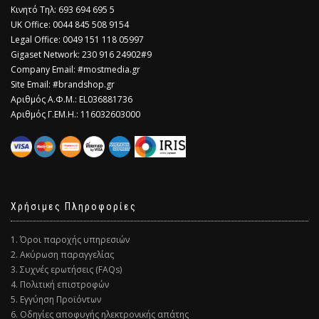
Κινητό Τηλ: 693 694 695 5
​UK Office: 0044 845 508 9154
Legal Office: 0049 151 118 05997
Gigaset Network: 230 916 24902#9
Company Email: #mostmedia.gr
Site Email: #brandshop.gr
Αριθμός Α.Φ.Μ.: EL036881736
Αριθμός Γ.ΕΜ.Η.: 116032603000
Χρήσιμες Πληροφορίες
1. Όροι παροχής υπηρεσιών
2. Ακύρωση παραγγελίας
3. Συχνές ερωτήσεις (FAQs)
4. Πολιτική επιστροφών
5. Εγγύηση Προϊόντων
6. Οδηγίες αποφυγής ηλεκτρονικής απάτης