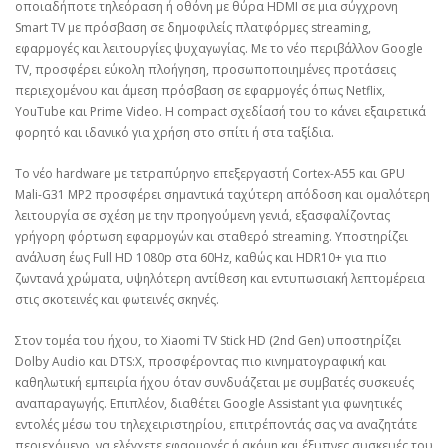
οποιαδήποτε τηλεόραση ή οθόνη με θύρα HDMI σε μια σύγχρονη
Smart TV με πρόσβαση σε δημοφιλείς πλατφόρμες streaming,
εφαρμογές και λειτουργίες ψυχαγωγίας. Με το νέο περιβάλλον Google
TV, προσφέρει εύκολη πλοήγηση, προσωποποιημένες προτάσεις
περιεχομένου και άμεση πρόσβαση σε εφαρμογές όπως Netflix,
YouTube και Prime Video. Η compact σχεδίασή του το κάνει εξαιρετικά
φορητό και ιδανικό για χρήση στο σπίτι ή στα ταξίδια.
Το νέο hardware με τετραπύρηνο επεξεργαστή Cortex-A55 και GPU
Mali-G31 MP2 προσφέρει σημαντικά ταχύτερη απόδοση και ομαλότερη
λειτουργία σε σχέση με την προηγούμενη γενιά, εξασφαλίζοντας
γρήγορη φόρτωση εφαρμογών και σταθερό streaming. Υποστηρίζει
ανάλυση έως Full HD 1080p στα 60Hz, καθώς και HDR10+ για πιο
ζωντανά χρώματα, υψηλότερη αντίθεση και εντυπωσιακή λεπτομέρεια
στις σκοτεινές και φωτεινές σκηνές.
Στον τομέα του ήχου, το Xiaomi TV Stick HD (2nd Gen) υποστηρίζει
Dolby Audio και DTS:X, προσφέροντας πιο κινηματογραφική και
καθηλωτική εμπειρία ήχου όταν συνδυάζεται με συμβατές συσκευές
αναπαραγωγής. Επιπλέον, διαθέτει Google Assistant για φωνητικές
εντολές μέσω του τηλεχειριστηρίου, επιτρέποντάς σας να αναζητάτε
περιεχόμενο, να ελέγχετε εφαρμογές ή ακόμη και έξυπνες συσκευές του