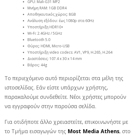
GPU: Mali-G31 MP2
Μνήμη RAM: 1GB DDR4
Αποθηκευτικός χώρος: 8GB
Ανάλυση εξόδου: έως 1080p στα 60Hz
Υποστήριξη HDR10+
Wi-Fi: 2.4GHz / 5GHz
Bluetooth 5.0
Θύρες: HDMI, Micro-USB
Υποστήριξη video codecs: AV1, VP9, H.265, H.264
Διαστάσεις: 107.4 x 30 x 14 mm
Βάρος: 44g
Το περιεχόμενο αυτό περιορίζεται στα μέλη της
ιστοσελίδας. Εάν είστε υπάρχων χρήστης,
παρακαλούμε συνδεθείτε. Νέοι χρήστες μπορούν
να εγγραφούν στην παρούσα σελίδα.
Για οτιδήποτε άλλο χρειαστείτε, επικοινωνήστε με
το Τμήμα εισαγωγών της
Most Media Athens
, στο