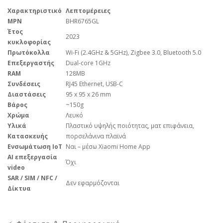
Χαρακτηριστικό
Λεπτομέρειες
MPN
BHR6765GL
Έτος
2023
κυκλοφορίας
Πρωτόκολλα
Wi-Fi (2.4GHz & 5GHz), Zigbee 3.0, Bluetooth 5.0
Επεξεργαστής
Dual-core 1GHz
RAM
128MB
Συνδέσεις
RJ45 Ethernet, USB-C
Διαστάσεις
95 x 95 x 26 mm
Βάρος
~150g
Χρώμα
Λευκό
Υλικά
Πλαστικό υψηλής ποιότητας, ματ επιφάνεια,
Κατασκευής
πορσελάνινα πλαϊνά
Ενσωμάτωση IoT
Ναι – μέσω Xiaomi Home App
AI επεξεργασία
Όχι
video
SAR / SIM / NFC /
Δεν εφαρμόζονται
Δίκτυα