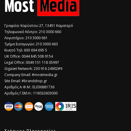
Γραφεία: Καρύστου 27, 13451 Καματερό
Τηλεφωνικό Κέντρο: 210 3000 660
Λογιστήριο: 210 3000 661
Τμήμα Εισαγωγών: 210 3000 663
Κινητό Τηλ: 693 694 695 5
​UK Office: 0044 845 508 9154
Legal Office: 0049 151 118 05997
Gigaset Network: 230 916 24902#9
Company Email: #mostmedia.gr
Site Email: #brandshop.gr
Αριθμός Α.Φ.Μ.: EL036881736
Αριθμός Γ.ΕΜ.Η.: 116032603000
Χρήσιμες Πληροφορίες