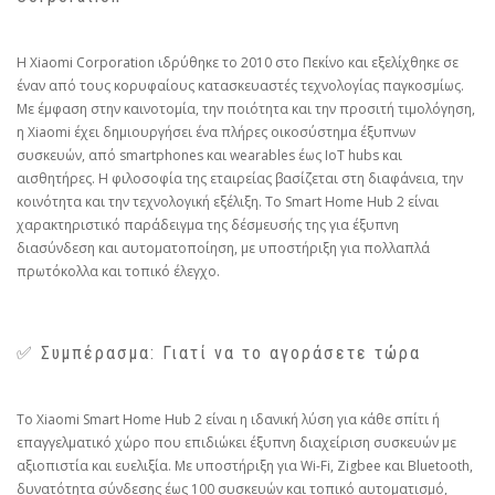
Η Xiaomi Corporation ιδρύθηκε το 2010 στο Πεκίνο και εξελίχθηκε σε
έναν από τους κορυφαίους κατασκευαστές τεχνολογίας παγκοσμίως.
Με έμφαση στην καινοτομία, την ποιότητα και την προσιτή τιμολόγηση,
η Xiaomi έχει δημιουργήσει ένα πλήρες οικοσύστημα έξυπνων
συσκευών, από smartphones και wearables έως IoT hubs και
αισθητήρες. Η φιλοσοφία της εταιρείας βασίζεται στη διαφάνεια, την
κοινότητα και την τεχνολογική εξέλιξη. Το Smart Home Hub 2 είναι
χαρακτηριστικό παράδειγμα της δέσμευσής της για έξυπνη
διασύνδεση και αυτοματοποίηση, με υποστήριξη για πολλαπλά
πρωτόκολλα και τοπικό έλεγχο.
✅ Συμπέρασμα: Γιατί να το αγοράσετε τώρα
Το Xiaomi Smart Home Hub 2 είναι η ιδανική λύση για κάθε σπίτι ή
επαγγελματικό χώρο που επιδιώκει έξυπνη διαχείριση συσκευών με
αξιοπιστία και ευελιξία. Με υποστήριξη για Wi-Fi, Zigbee και Bluetooth,
δυνατότητα σύνδεσης έως 100 συσκευών και τοπικό αυτοματισμό,