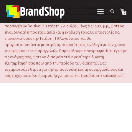
στο
περιεχόμενο
Το ηλεκτρονικό μας κατάστημα θα παραμείνει κλειστό, από Πέμπτη 30
Εναλλαγή
0
Ιουλίου 2026 μέχρι και την Τρίτη 18 Αυγούστου. Για την καλύτερη
πλοήγησης
εξυπηρέτησή σας, σας ενημερώνουμε ότι η τελευταία ημέρα λήψης
παραγγελιών θα είναι η Τετάρτη 29 Ιουλίου, έως τις 15:00 μ.μ., ώστε να
είναι δυνατή η προετοιμασία και η εκτέλεσή τους.Οι αποστολές θα
επανεκκινήσουν την Τετάρτη 19 Αυγούστου και θα
πραγματοποιούνται με σειρά προτεραιότητας, ανάλογα με τον χρόνο
καταχώρισης των παραγγελιών. Παρακαλούμε προγραμματίστε έγκαιρα
τις ανάγκες σας, ώστε να διασφαλιστεί η καλύτερη δυνατή
εξυπηρέτησή σας πριν από την περίοδο των διακοπών.Σας
ευχαριστούμε θερμά για την εμπιστοσύνη και τη συνεργασία σας και
σας ευχόμαστε ένα όμορφο, ξέγνοιαστο και ξεκούραστο καλοκαίρι.! :)