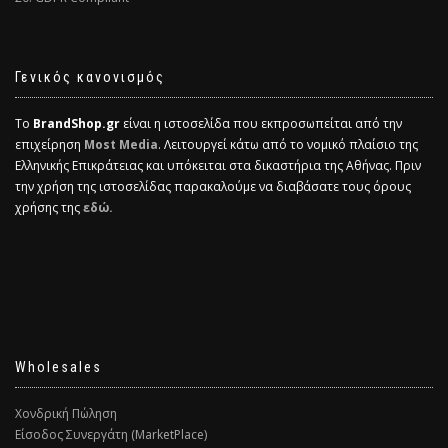
Γενικός κανονισμός
Το
BrandShop.gr
είναι η ιστοσελίδα που εκπροσωπείται από την
επιχείρηση
Most Media
. Λειτουργεί κάτω από το νομικό πλαίσιο της
Ελληνικής Επικράτειας και υπόκειται στα δικαστήρια της Αθήνας. Πριν
την χρήση της ιστοσελίδας παρακαλούμε να διαβάσατε τους όρους
χρήσης της
εδώ.
Wholesales
Χονδρική Πώληση
Είσοδος Συνεργάτη (MarketPlace)