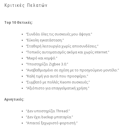
Κριτικές Πελατών
Top 10 Θετικές:
“Συνδέει όλες τις συσκευές μου άψογα.”
“Εύκολη εγκατάσταση.”
“Σταθερή λειτουργία χωρίς αποσυνδέσεις.”
“Τοπικός αυτοματισμός ακόμα και χωρίς internet.”
“Μικρό και κομψό.”
“Υποστηρίζει Zigbee 3.0.”
“Αναβαθμισμένο σε σχέση με το προηγούμενο μοντέλο.”
“Καλή τιμή για αυτά που προσφέρει.”
“Συμβατό με πολλές Xiaomi συσκευές.”
“Αξιόπιστο για επαγγελματική χρήση.”
Αρνητικές:
“Δεν υποστηρίζει Thread.”
“Δεν έχει backup μπαταρία.”
“Απαιτεί ξεχωριστό φορτιστή.”