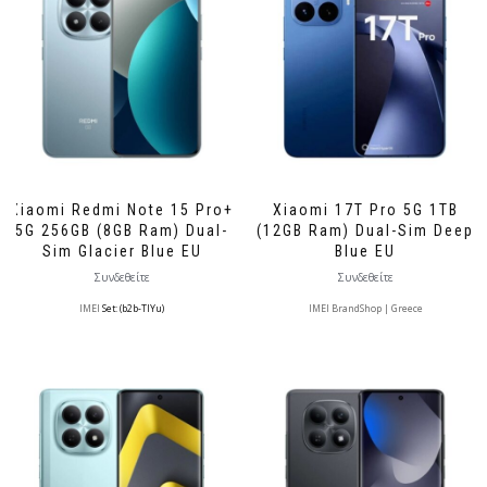
Xiaomi Redmi Note 15 Pro+
Xiaomi 17T Pro 5G 1TB
5G 256GB (8GB Ram) Dual-
(12GB Ram) Dual-Sim Deep
Sim Glacier Blue EU
Blue EU
Συνδεθείτε
Συνδεθείτε
IMEI
Set: (b2b-TlYu)
IMEI BrandShop | Greece