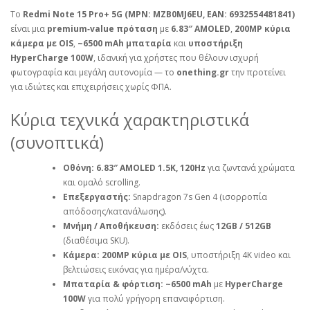
Το
Redmi Note 15 Pro+ 5G (MPN: MZB0MJ6EU, EAN: 6932554481841)
είναι μια
premium‑value πρόταση
με
6.83″ AMOLED
,
200MP κύρια
κάμερα με OIS
,
~6500 mAh μπαταρία
και
υποστήριξη
HyperCharge 100W
, ιδανική για χρήστες που θέλουν ισχυρή
φωτογραφία και μεγάλη αυτονομία — το
onething.gr
την προτείνει
για ιδιώτες και επιχειρήσεις χωρίς ΦΠΑ.
Κύρια τεχνικά χαρακτηριστικά
(συνοπτικά)
Οθόνη:
6.83″ AMOLED 1.5K, 120Hz
για ζωντανά χρώματα
και ομαλό scrolling.
Επεξεργαστής:
Snapdragon 7s Gen 4 (ισορροπία
απόδοσης/κατανάλωσης).
Μνήμη / Αποθήκευση:
εκδόσεις έως
12GB / 512GB
(διαθέσιμα SKU).
Κάμερα:
200MP κύρια με OIS
, υποστήριξη 4K video και
βελτιώσεις εικόνας για ημέρα/νύχτα.
Μπαταρία & φόρτιση:
~6500 mAh
με
HyperCharge
100W
για πολύ γρήγορη επαναφόρτιση.