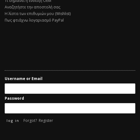
Τι σημαίνει η ένδειξη ΟΕΜ
Αναζητήστε την αποστολή σας
Η λίστα των επιθυμιών μου (Wishlist)
Πως φτιάχνω λογαριασμό PayPal
Username or Email
Password
Forgot?
Register