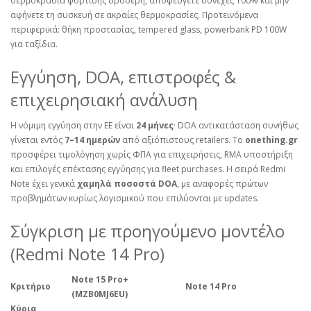
θερμοκρασία φόρτισης δροσερή, αποφεύγετε συνεχές 100% και μην
αφήνετε τη συσκευή σε ακραίες θερμοκρασίες. Προτεινόμενα
περιφερικά: θήκη προστασίας, tempered glass, powerbank PD 100W
για ταξίδια.
Εγγύηση, DOA, επιστροφές &
επιχειρησιακή ανάλυση
Η νόμιμη εγγύηση στην ΕΕ είναι
24 μήνες
· DOA αντικατάσταση συνήθως
γίνεται εντός
7–14 ημερών
από αξιόπιστους retailers. Το
onething.gr
προσφέρει τιμολόγηση χωρίς ΦΠΑ για επιχειρήσεις, RMA υποστήριξη
και επιλογές επέκτασης εγγύησης για fleet purchases. Η σειρά Redmi
Note έχει γενικά
χαμηλά ποσοστά DOA
, με αναφορές πρώτων
προβλημάτων κυρίως λογισμικού που επιλύονται με updates.
Σύγκριση με προηγούμενο μοντέλο
(Redmi Note 14 Pro)
Note 15 Pro+
Κριτήριο
Note 14 Pro
(MZB0MJ6EU)
Κύρια