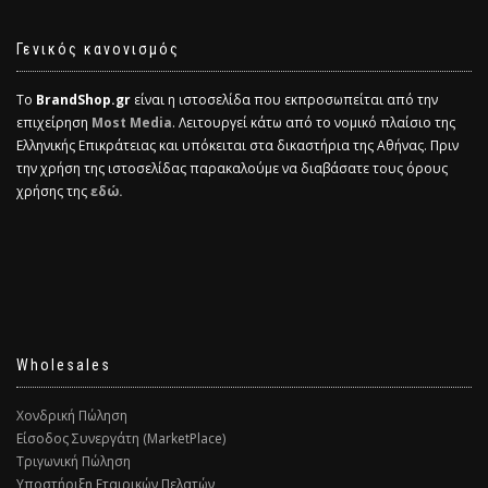
Γενικός κανονισμός
Το
BrandShop.gr
είναι η ιστοσελίδα που εκπροσωπείται από την
επιχείρηση
Most Media
. Λειτουργεί κάτω από το νομικό πλαίσιο της
Ελληνικής Επικράτειας και υπόκειται στα δικαστήρια της Αθήνας. Πριν
την χρήση της ιστοσελίδας παρακαλούμε να διαβάσατε τους όρους
χρήσης της
εδώ.
Wholesales
Χονδρική Πώληση
Είσοδος Συνεργάτη (MarketPlace)
Τριγωνική Πώληση
Υποστήριξη Εταιρικών Πελατών