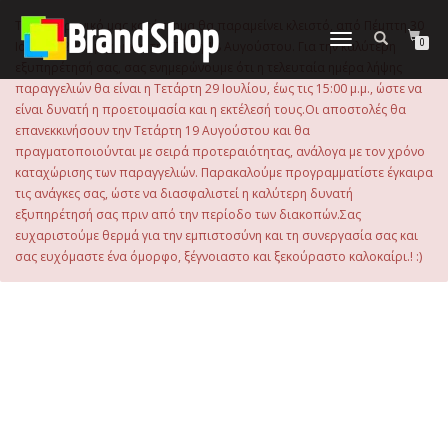
στο
περιεχόμενο
Το ηλεκτρονικό μας κατάστημα θα παραμείνει κλειστό, από Πέμπτη 30
Εναλλαγή
0
Ιουλίου 2026 μέχρι και την Τρίτη 18 Αυγούστου. Για την καλύτερη
πλοήγησης
εξυπηρέτησή σας, σας ενημερώνουμε ότι η τελευταία ημέρα λήψης
παραγγελιών θα είναι η Τετάρτη 29 Ιουλίου, έως τις 15:00 μ.μ., ώστε να
είναι δυνατή η προετοιμασία και η εκτέλεσή τους.Οι αποστολές θα
επανεκκινήσουν την Τετάρτη 19 Αυγούστου και θα
πραγματοποιούνται με σειρά προτεραιότητας, ανάλογα με τον χρόνο
καταχώρισης των παραγγελιών. Παρακαλούμε προγραμματίστε έγκαιρα
τις ανάγκες σας, ώστε να διασφαλιστεί η καλύτερη δυνατή
εξυπηρέτησή σας πριν από την περίοδο των διακοπών.Σας
ευχαριστούμε θερμά για την εμπιστοσύνη και τη συνεργασία σας και
σας ευχόμαστε ένα όμορφο, ξέγνοιαστο και ξεκούραστο καλοκαίρι.! :)