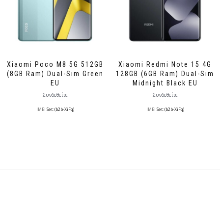
Xiaomi Poco M8 5G 512GB
Xiaomi Redmi Note 15 4G
(8GB Ram) Dual-Sim Green
128GB (6GB Ram) Dual-Sim
EU
Midnight Black EU
Συνδεθείτε
Συνδεθείτε
IMEI
Set: (b2b-XiFq)
IMEI
Set: (b2b-XiFq)