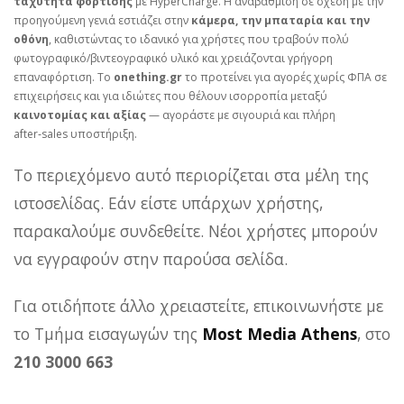
ταχύτητα φόρτισης
με HyperCharge. Η αναβάθμιση σε σχέση με την
προηγούμενη γενιά εστιάζει στην
κάμερα, την μπαταρία και την
οθόνη
, καθιστώντας το ιδανικό για χρήστες που τραβούν πολύ
φωτογραφικό/βιντεογραφικό υλικό και χρειάζονται γρήγορη
επαναφόρτιση. Το
onething.gr
το προτείνει για αγορές χωρίς ΦΠΑ σε
επιχειρήσεις και για ιδιώτες που θέλουν ισορροπία μεταξύ
καινοτομίας και αξίας
— αγοράστε με σιγουριά και πλήρη
after‑sales υποστήριξη.
Το περιεχόμενο αυτό περιορίζεται στα μέλη της
ιστοσελίδας. Εάν είστε υπάρχων χρήστης,
παρακαλούμε συνδεθείτε. Νέοι χρήστες μπορούν
να εγγραφούν στην παρούσα σελίδα.
Για οτιδήποτε άλλο χρειαστείτε, επικοινωνήστε με
το Τμήμα εισαγωγών της
Most Media Athens
, στο
210 3000 663