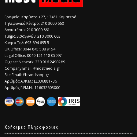
Γραφεία: Καρύστου 27, 13451 Καματερό
Τηλεφωνικό Κέντρο: 210 3000 660
Λογιστήριο: 210 3000 661
Τμήμα Εισαγωγών: 210 3000 663
Κινητό Τηλ: 693 694 695 5
​UK Office: 0044 845 508 9154
Legal Office: 0049 151 118 05997
Gigaset Network: 230 916 24902#9
Company Email: #mostmedia.gr
Site Email: #brandshop.gr
Αριθμός Α.Φ.Μ.: EL036881736
Αριθμός Γ.ΕΜ.Η.: 116032603000
Χρήσιμες Πληροφορίες