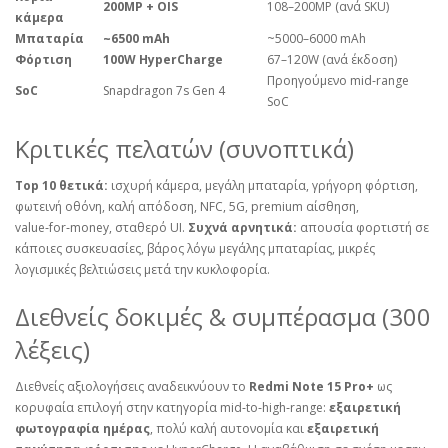
200MP + OIS
108–200MP (ανά SKU)
κάμερα
Μπαταρία
~6500 mAh
~5000–6000 mAh
Φόρτιση
100W HyperCharge
67–120W (ανά έκδοση)
Προηγούμενο mid‑range
SoC
Snapdragon 7s Gen 4
SoC
Κριτικές πελατών (συνοπτικά)
Top 10 θετικά:
ισχυρή κάμερα, μεγάλη μπαταρία, γρήγορη φόρτιση,
φωτεινή οθόνη, καλή απόδοση, NFC, 5G, premium αίσθηση,
value‑for‑money, σταθερό UI.
Συχνά αρνητικά:
απουσία φορτιστή σε
κάποιες συσκευασίες, βάρος λόγω μεγάλης μπαταρίας, μικρές
λογισμικές βελτιώσεις μετά την κυκλοφορία.
Διεθνείς δοκιμές & συμπέρασμα (300
λέξεις)
Διεθνείς αξιολογήσεις αναδεικνύουν το
Redmi Note 15 Pro+
ως
κορυφαία επιλογή στην κατηγορία mid‑to‑high‑range:
εξαιρετική
φωτογραφία ημέρας
, πολύ καλή αυτονομία και
εξαιρετική