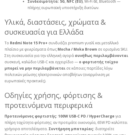
Συνδεσιμότητα:
5G
,
NFC (EU)
, Wi‑Fi 6E, Bluetooth —
πλήρης ευρωπαϊκή υποστήριξη δικτύων.
Υλικά, διαστάσεις, χρώματα &
συσκευασία για Ελλάδα
Το
Redmi Note 15 Pro+
συνδυάζει premium γυαλί και μεταλλικό
πλαίσιο με φινιρίσματα όπως
Mocha / Moka Brown
σε ορισμένα SKU.
Στη συσκευασία για την ελληνική αγορά
συνήθως περιλαμβάνονται
συσκευή, καλώδιο USB‑C και εγχειρίδιο —
ο φορτιστής τοίχου
μπορεί να μην περιλαμβάνεται
σε κάποιες παρτίδες λόγω
πολιτικών μείωσης ηλεκτρονικών αποβλήτων (εναρμόνιση με
ευρωπαϊκές πρακτικές).
Οδηγίες χρήσης, φόρτισης &
προτεινόμενα περιφερικά
Προτεινόμενος φορτιστής:
100W USB‑C PD / HyperCharge
για
πλήρη ταχύτητα φόρτισης; αν προτιμάτε οικονομία, 65W PD καλύπτει
γρήγορα αποτελέσματα.
Συντήρηση μπαταρίας:
διατηρείτε