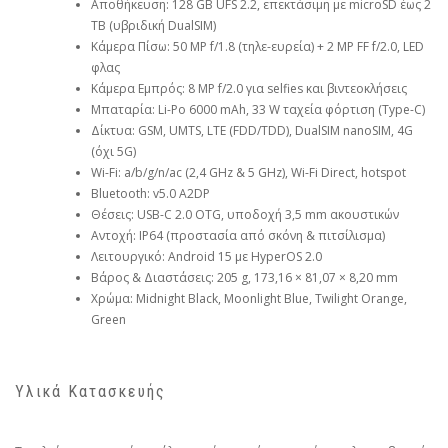
Αποθήκευση: 128 GB UFS 2.2, επεκτάσιμη με microSD έως 2
TB (υβριδική DualSIM)
Κάμερα Πίσω: 50 MP f/1.8 (τηλε-ευρεία) + 2 MP FF f/2.0, LED
φλας
Κάμερα Εμπρός: 8 MP f/2.0 για selfies και βιντεοκλήσεις
Μπαταρία: Li-Po 6000 mAh, 33 W ταχεία φόρτιση (Type-C)
Δίκτυα: GSM, UMTS, LTE (FDD/TDD), DualSIM nanoSIM, 4G
(όχι 5G)
Wi-Fi: a/b/g/n/ac (2,4 GHz & 5 GHz), Wi-Fi Direct, hotspot
Bluetooth: v5.0 A2DP
Θέσεις: USB-C 2.0 OTG, υποδοχή 3,5 mm ακουστικών
Αντοχή: IP64 (προστασία από σκόνη & πιτσίλισμα)
Λειτουργικό: Android 15 με HyperOS 2.0
Βάρος & Διαστάσεις: 205 g, 173,16 × 81,07 × 8,20 mm
Χρώμα: Midnight Black, Moonlight Blue, Twilight Orange,
Green
Υλικά Κατασκευής