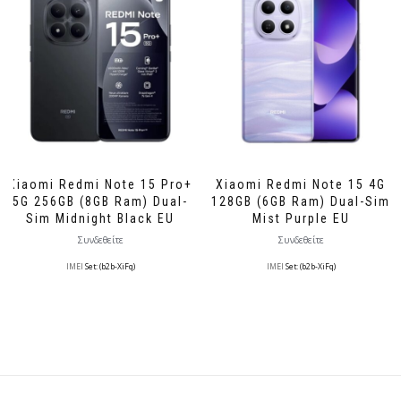
Xiaomi Redmi Note 15 Pro+
Xiaomi Redmi Note 15 4G
5G 256GB (8GB Ram) Dual-
128GB (6GB Ram) Dual-Sim
Sim Midnight Black EU
Mist Purple EU
Συνδεθείτε
Συνδεθείτε
IMEI
Set: (b2b-XiFq)
IMEI
Set: (b2b-XiFq)