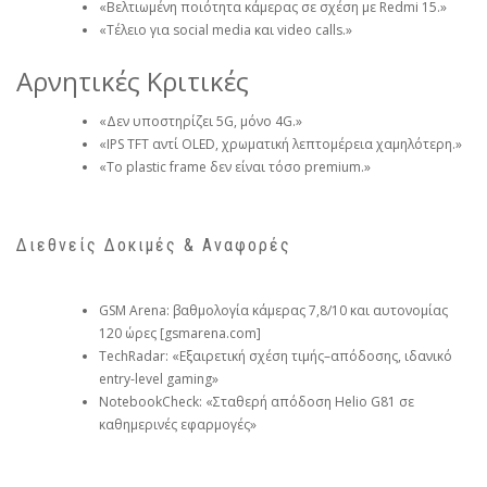
«Βελτιωμένη ποιότητα κάμερας σε σχέση με Redmi 15.»
«Τέλειο για social media και video calls.»
Αρνητικές Κριτικές
«Δεν υποστηρίζει 5G, μόνο 4G.»
«IPS TFT αντί OLED, χρωματική λεπτομέρεια χαμηλότερη.»
«Το plastic frame δεν είναι τόσο premium.»
Διεθνείς Δοκιμές & Αναφορές
GSM Arena: βαθμολογία κάμερας 7,8/10 και αυτονομίας
120 ώρες [gsmarena.com]
TechRadar: «Εξαιρετική σχέση τιμής–απόδοσης, ιδανικό
entry-level gaming»
NotebookCheck: «Σταθερή απόδοση Helio G81 σε
καθημερινές εφαρμογές»