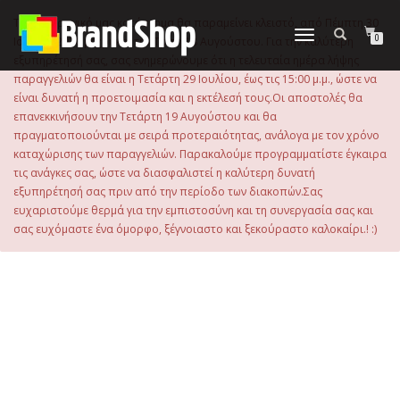
στο
περιεχόμενο
Το ηλεκτρονικό μας κατάστημα θα παραμείνει κλειστό, από Πέμπτη 30
Εναλλαγή
0
Ιουλίου 2026 μέχρι και την Τρίτη 18 Αυγούστου. Για την καλύτερη
πλοήγησης
εξυπηρέτησή σας, σας ενημερώνουμε ότι η τελευταία ημέρα λήψης
παραγγελιών θα είναι η Τετάρτη 29 Ιουλίου, έως τις 15:00 μ.μ., ώστε να
είναι δυνατή η προετοιμασία και η εκτέλεσή τους.Οι αποστολές θα
επανεκκινήσουν την Τετάρτη 19 Αυγούστου και θα
πραγματοποιούνται με σειρά προτεραιότητας, ανάλογα με τον χρόνο
καταχώρισης των παραγγελιών. Παρακαλούμε προγραμματίστε έγκαιρα
τις ανάγκες σας, ώστε να διασφαλιστεί η καλύτερη δυνατή
εξυπηρέτησή σας πριν από την περίοδο των διακοπών.Σας
ευχαριστούμε θερμά για την εμπιστοσύνη και τη συνεργασία σας και
σας ευχόμαστε ένα όμορφο, ξέγνοιαστο και ξεκούραστο καλοκαίρι.! :)