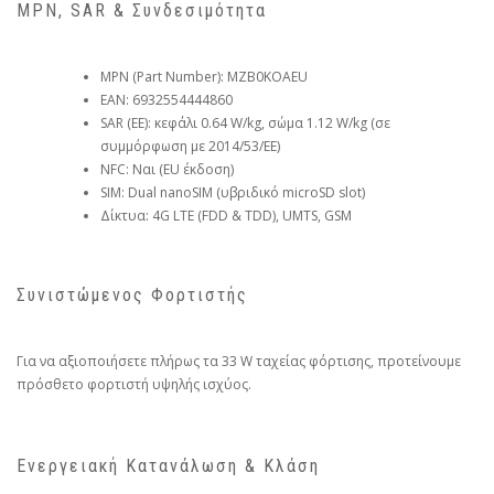
MPN, SAR & Συνδεσιμότητα
MPN (Part Number): MZB0KOAEU
EAN: 6932554444860
SAR (ΕΕ): κεφάλι 0.64 W/kg, σώμα 1.12 W/kg (σε
συμμόρφωση με 2014/53/ΕΕ)
NFC: Ναι (EU έκδοση)
SIM: Dual nanoSIM (υβριδικό microSD slot)
Δίκτυα: 4G LTE (FDD & TDD), UMTS, GSM
Συνιστώμενος Φορτιστής
Για να αξιοποιήσετε πλήρως τα 33 W ταχείας φόρτισης, προτείνουμε
πρόσθετο φορτιστή υψηλής ισχύος.
Ενεργειακή Κατανάλωση & Κλάση