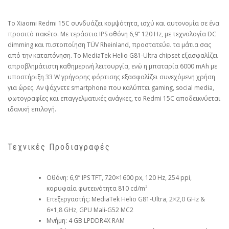
Το Xiaomi Redmi 15C συνδυάζει κομψότητα, ισχύ και αυτονομία σε ένα
προσιτό πακέτο. Με τεράστια IPS οθόνη 6,9” 120 Hz, με τεχνολογία DC
dimming και πιστοποίηση TÜV Rheinland, προστατεύει τα μάτια σας
από την καταπόνηση. Το MediaTek Helio G81-Ultra chipset εξασφαλίζει
απροβλημάτιστη καθημερινή λειτουργία, ενώ η μπαταρία 6000 mAh με
υποστήριξη 33 W γρήγορης φόρτισης εξασφαλίζει συνεχόμενη χρήση
για ώρες. Αν ψάχνετε smartphone που καλύπτει gaming, social media,
φωτογραφίες και επαγγελματικές ανάγκες, το Redmi 15C αποδεικνύεται
ιδανική επιλογή.
Τεχνικές Προδιαγραφές
Οθόνη: 6,9” IPS TFT, 720×1600 px, 120 Hz, 254 ppi,
κορυφαία φωτεινότητα 810 cd/m²
Επεξεργαστής: MediaTek Helio G81-Ultra, 2×2,0 GHz &
6×1,8 GHz, GPU Mali-G52 MC2
Μνήμη: 4 GB LPDDR4X RAM