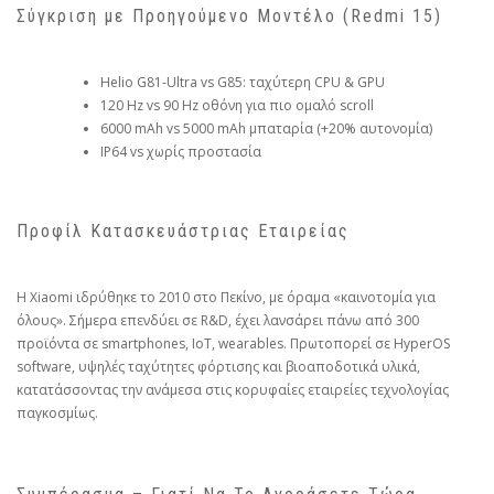
Σύγκριση με Προηγούμενο Μοντέλο (Redmi 15)
Helio G81-Ultra vs G85: ταχύτερη CPU & GPU
120 Hz vs 90 Hz οθόνη για πιο ομαλό scroll
6000 mAh vs 5000 mAh μπαταρία (+20% αυτονομία)
IP64 vs χωρίς προστασία
Προφίλ Κατασκευάστριας Εταιρείας
Η Xiaomi ιδρύθηκε το 2010 στο Πεκίνο, με όραμα «καινοτομία για
όλους». Σήμερα επενδύει σε R&D, έχει λανσάρει πάνω από 300
προϊόντα σε smartphones, IoT, wearables. Πρωτοπορεί σε HyperOS
software, υψηλές ταχύτητες φόρτισης και βιοαποδοτικά υλικά,
κατατάσσοντας την ανάμεσα στις κορυφαίες εταιρείες τεχνολογίας
παγκοσμίως.