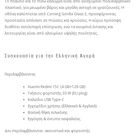
Το πλαίσιο και το πίσω κάλυμμα είναι από ενισχυμένο πολυκαρβονικό
πλαστικό, για μειωμένο βάρος και μεγάλη αντοχή σε γρατζουνιές. Η
οθόνη καλύπτεται από Corning Gorilla Glass 3, προσφέρoντας
προστασία απέναντι σε πτώσεις και κρούσεις. Η κύρια πρόσοψη
διαθέτει αντιλιπαρή επίστρωση, ενώ τα κουμπιά έντασης και
λειτουργίας είναι από αλουμίνιο υψηλής ποιότητας.
Συσκευασία για την Ελληνική Αγορά
Περιλαμβάνονται:
Xiaomi Redmi 15C (4 GB+128 GB)
Γνήσιος φορτιστής 33 W (EU plug)
Καλώδιο USB Type-C
Εγχειρίδιο χρήσης (Ελληνικά & Αγγλικά)
Βασική θήκη σιλικόνης
Εγγύηση & έντυπα ασφαλείας
Δεν περιλαμβάνονται: ακουστικά και φορτιστής