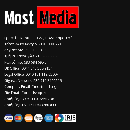
Γραφεία: Καρύστου 27, 13451 Καματερό
Τηλεφωνικό Κέντρο: 210 3000 660
Λογιστήριο: 210 3000 661
Τμήμα Εισαγωγών: 210 3000 663
Κινητό Τηλ: 693 694 695 5
​UK Office: 0044 845 508 9154
Legal Office: 0049 151 118 05997
Gigaset Network: 230 916 24902#9
Company Email: #mostmedia.gr
Site Email: #brandshop.gr
Αριθμός Α.Φ.Μ.: EL036881736
Αριθμός Γ.ΕΜ.Η.: 116032603000