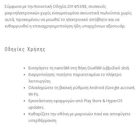
Σύμφωνα με την Κοινοτική Οδηγία 2014/53/ΕΕ, συσκευές
μικροηλεκτρονικών χωρίς ενσωματωμένα ακουστικά πωλούνται χωρίς
αυτά, προκειμένου να μειωθεί το ηλεκτρονικό απόβλητο και να
ενθαρρυνθεί η επαναχρησιμοποίηση ήδη υπαρχόντων αξεσουάρ.
Οδηγίες Χρήσης
Εισαγάγετε τη nanoSIM στη θήκη DualSIM (υβριδικό slot).
Ενεργοποίηση: πατήστε παρατεταμένα το πλήκτρο
λειτουργίας.
Ολοκληρώστε τη βασική ρύθμιση Android (Google account,
Wi-Fi).
Εγκατάσταση εφαρμογών από Play Store & HyperOS
updates.
Καθαρίζετε την οθόνη με μικροϊνών πανί και αποφύγετε
υπερθέρμανση.