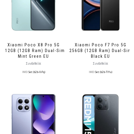
Xiaomi Poco X8 Pro 5G
Xiaomi Poco F7 Pro 5G
512GB (12GB Ram) Dual-Sim
256GB (12GB Ram) Dual-Sim
Mint Green EU
Black EU
Συνδεθείτε
Συνδεθείτε
IMEI
Set: (b2b-XiFq)
IMEI
Set: (b2b-TlYu)