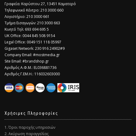
Γραφεία: Καρύστου 27, 13451 Καματερό
Τηλεφωνικό Κέντρο: 210 3000 660
Λογιστήριο: 210 3000 661
Τμήμα Εισαγωγών: 210 3000 663
Κινητό Τηλ: 693 694 695 5
​UK Office: 0044 845 508 9154
Legal Office: 0049 151 118 05997
Gigaset Network: 230 916 24902#9
Company Email: #mostmedia.gr
Site Email: #brandshop.gr
Αριθμός Α.Φ.Μ.: EL036881736
Αριθμός Γ.ΕΜ.Η.: 116032603000
Χρήσιμες Πληροφορίες
1. Όροι παροχής υπηρεσιών
2. Ακύρωση παραγγελίας