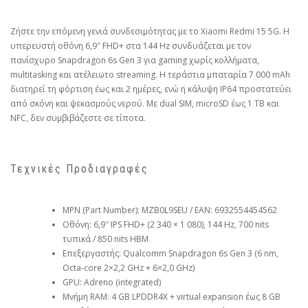
Ζήστε την επόμενη γενιά συνδεσιμότητας με το Xiaomi Redmi 15 5G. Η
υπερευστή οθόνη 6,9″ FHD+ στα 144 Hz συνδυάζεται με τον
πανίσχυρο Snapdragon 6s Gen 3 για gaming χωρίς κολλήματα,
multitasking και ατέλειωτο streaming. Η τεράστια μπαταρία 7 000 mAh
διατηρεί τη φόρτιση έως και 2 ημέρες, ενώ η κάλυψη IP64 προστατεύει
από σκόνη και ψεκασμούς νερού. Με dual SIM, microSD έως 1 TB και
NFC, δεν συμβιβάζεστε σε τίποτα.
Τεχνικές Προδιαγραφές
MPN (Part Number): MZB0L9SEU / EAN: 6932554454562
Οθόνη: 6,9″ IPS FHD+ (2 340 × 1 080), 144 Hz, 700 nits
τυπικά / 850 nits HBM
Επεξεργαστής: Qualcomm Snapdragon 6s Gen 3 (6 nm,
Octa-core 2×2,2 GHz + 6×2,0 GHz)
GPU: Adreno (integrated)
Μνήμη RAM: 4 GB LPDDR4X + virtual expansion έως 8 GB