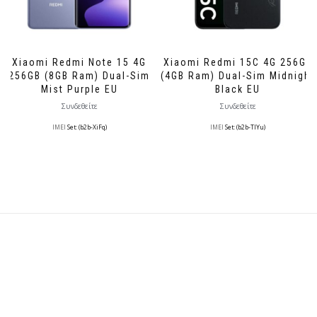
Xiaomi Redmi Note 15 4G
Xiaomi Redmi 15C 4G 256GB
256GB (8GB Ram) Dual-Sim
(4GB Ram) Dual-Sim Midnight
Μist Purple EU
Black EU
Συνδεθείτε
Συνδεθείτε
IMEI
Set: (b2b-XiFq)
IMEI
Set: (b2b-TlYu)