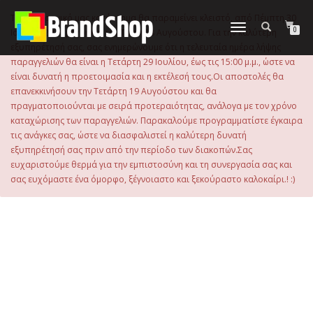
στο
περιεχόμενο
Το ηλεκτρονικό μας κατάστημα θα παραμείνει κλειστό, από Πέμπτη 30
Εναλλαγή
0
Ιουλίου 2026 μέχρι και την Τρίτη 18 Αυγούστου. Για την καλύτερη
πλοήγησης
εξυπηρέτησή σας, σας ενημερώνουμε ότι η τελευταία ημέρα λήψης
παραγγελιών θα είναι η Τετάρτη 29 Ιουλίου, έως τις 15:00 μ.μ., ώστε να
είναι δυνατή η προετοιμασία και η εκτέλεσή τους.Οι αποστολές θα
επανεκκινήσουν την Τετάρτη 19 Αυγούστου και θα
πραγματοποιούνται με σειρά προτεραιότητας, ανάλογα με τον χρόνο
καταχώρισης των παραγγελιών. Παρακαλούμε προγραμματίστε έγκαιρα
τις ανάγκες σας, ώστε να διασφαλιστεί η καλύτερη δυνατή
εξυπηρέτησή σας πριν από την περίοδο των διακοπών.Σας
ευχαριστούμε θερμά για την εμπιστοσύνη και τη συνεργασία σας και
σας ευχόμαστε ένα όμορφο, ξέγνοιαστο και ξεκούραστο καλοκαίρι.! :)