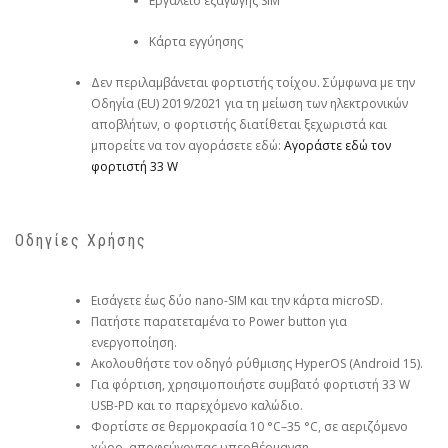
Εργαλείο εξαγωγής SIM
Κάρτα εγγύησης
Δεν περιλαμβάνεται φορτιστής τοίχου. Σύμφωνα με την
Οδηγία (EU) 2019/2021 για τη μείωση των ηλεκτρονικών
αποβλήτων, ο φορτιστής διατίθεται ξεχωριστά και
μπορείτε να τον αγοράσετε εδώ:
Αγοράστε εδώ τον
φορτιστή 33 W
Οδηγίες Χρήσης
Εισάγετε έως δύο nano-SIM και την κάρτα microSD.
Πατήστε παρατεταμένα το Power button για
ενεργοποίηση.
Ακολουθήστε τον οδηγό ρύθμισης HyperOS (Android 15).
Για φόρτιση, χρησιμοποιήστε συμβατό φορτιστή 33 W
USB-PD και το παρεχόμενο καλώδιο.
Φορτίστε σε θερμοκρασία 10 °C–35 °C, σε αεριζόμενο
χώρο, αποφεύγοντας υπερθέρμανση.