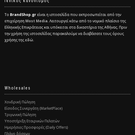
Γενικός κανονισμός
Το
BrandShop.gr
είναι η ιστοσελίδα που εκπροσωπείται από την
επιχείρηση
Most Media
. Λειτουργεί κάτω από το νομικό πλαίσιο της
Ελληνικής Επικράτειας και υπόκειται στα δικαστήρια της Αθήνας. Πριν
την χρήση της ιστοσελίδας παρακαλούμε να διαβάσατε τους όρους
χρήσης της
εδώ.
Wholesales
Χονδρική Πώληση
Είσοδος Συνεργάτη (MarketPlace)
Τριγωνική Πώληση
Υποστήριξη Εταιρικών Πελατών
Ημερήσιες Προσφορές (Daily Offers)
Πλάνο δόσεων