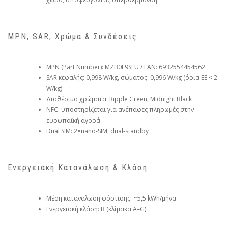
MPN, SAR, Χρώμα & Συνδέσεις
MPN (Part Number): MZB0L9SEU / EAN: 6932554454562
SAR κεφαλής: 0,998 W/kg, σώματος: 0,996 W/kg (όρια ΕΕ < 2
W/kg)
Διαθέσιμα χρώματα: Ripple Green, Midnight Black
NFC: υποστηρίζεται για ανέπαφες πληρωμές στην
ευρωπαϊκή αγορά
Dual SIM: 2×nano-SIM, dual-standby
Ενεργειακή Κατανάλωση & Κλάση
Μέση κατανάλωση φόρτισης: ~5,5 kWh/μήνα
Ενεργειακή κλάση: B (κλίμακα A–G)