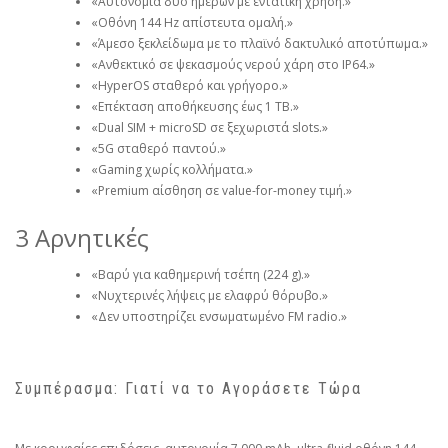
«Αυτονομία δύο ημερών με εντατική χρήση.»
«Οθόνη 144 Hz απίστευτα ομαλή.»
«Άμεσο ξεκλείδωμα με το πλαϊνό δακτυλικό αποτύπωμα.»
«Ανθεκτικό σε ψεκασμούς νερού χάρη στο IP64.»
«HyperOS σταθερό και γρήγορο.»
«Επέκταση αποθήκευσης έως 1 TB.»
«Dual SIM + microSD σε ξεχωριστά slots.»
«5G σταθερό παντού.»
«Gaming χωρίς κολλήματα.»
«Premium αίσθηση σε value-for-money τιμή.»
3 Αρνητικές
«Βαρύ για καθημερινή τσέπη (224 g).»
«Νυχτερινές λήψεις με ελαφρύ θόρυβο.»
«Δεν υποστηρίζει ενσωματωμένο FM radio.»
Συμπέρασμα: Γιατί να το Αγοράσετε Τώρα