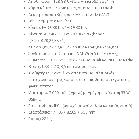
Αποθήκευση: 128 GB UFS 2.2 + microSD έως 1 TB
Κύρια Κάμερα: 50 MP (f/1.8, AI, PDAF) + LED flash
Δευτερεύουσα Κάμερα: 8 MP ultrawide (f/2.2)
Selfie Κάμερα: 8 MP (f/2.0)
Βίντεο: FHD@30 fps / HD@30 fps
Δίκτυα: 5G / 4G LTE Cat 20 / 3G / 2G (bands
1,3,5,7,8,20,28,38,41,
n1,n2,n3,n5,n7,n8,n20,n28,n38,n40,n41,n48,n66,n71)
Συνδεσιμότητα: Dual nano-SIM, Wi-Fi 5 (2,4+5 GHz),
Bluetooth 5.3, GPS/GLONASS/BeiDou/Galileo, NFC, FM Radio
Θύρες: USB-C 2.0, 3,5 mm ακουστικών
Αισθητήρες: Δακτυλικό αποτύπωμα (πλευρικά),
επιταχυνσιόμετρο, γυροσκόπιο, αισθητήρας εγγύτητας,
φωτεινότητας
Μπαταρία: 7 000 mAh (typical) με γρήγορη φόρτιση 33 W
USB-PD
Πιστοποίηση: IP64 (αντοχή σε σκόνη & ψεκασμούς νερού)
Διαστάσεις: 171,08 × 82,05 × 8,55 mm
Βάρος: 224 g