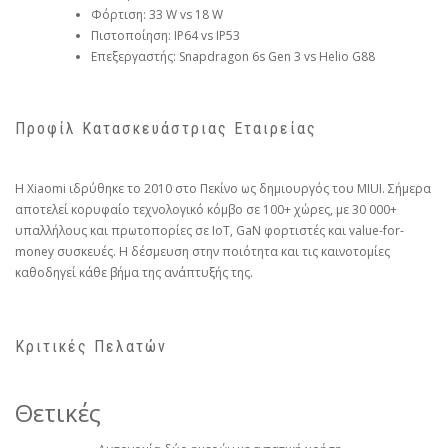
Φόρτιση: 33 W vs 18 W
Πιστοποίηση: IP64 vs IP53
Επεξεργαστής: Snapdragon 6s Gen 3 vs Helio G88
Προφίλ Κατασκευάστριας Εταιρείας
Η Xiaomi ιδρύθηκε το 2010 στο Πεκίνο ως δημιουργός του MIUI. Σήμερα
αποτελεί κορυφαίο τεχνολογικό κόμβο σε 100+ χώρες, με 30 000+
υπαλλήλους και πρωτοπορίες σε IoT, GaN φορτιστές και value-for-
money συσκευές. Η δέσμευση στην ποιότητα και τις καινοτομίες
καθοδηγεί κάθε βήμα της ανάπτυξής της.
Κριτικές Πελατών
Θετικές