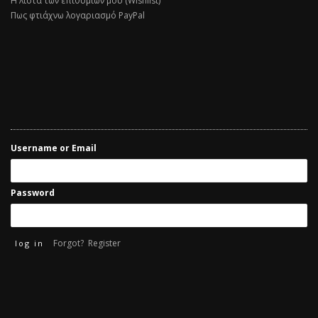
Η λίστα των επιθυμιών μου (Wishlist)
Πως φτιάχνω λογαριασμό PayPal
Username or Email
Password
Forgot?
Register