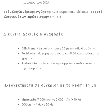
πιστοποιητικό DOA
Βαθμολογία νόμιμης εγγύησης:
4,7/5 (ευρωπαϊκοί δείκτες)
Ποσοστό
ελαττωμάτων (πρώτα 24 μην.):
~1,8 %
Διεθνείς Δοκιμές & Αναφορές
GSMArena: «Value-for-money 5G με ultra-fluid οθόνη.»
TechRadar: «Ισχυρή αυτονομία και IP64 για απρόσκοπτη
χρήση.»
Android Authority: «Ιδανική ισορροπία επιδόσεων και
σχεδιασμού.»
Πλεονεκτήματα σε σύγκριση με το Redmi 14 5G
Μπαταρία: 7 000 mAh vs 5 000 mAh (+40 %)
Οθόνη: 144 Hz vs 90 Hz