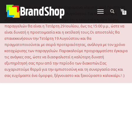
στο
περιεχόμενο
Το ηλεκτρονικό μας κατάστημα θα παραμείνει κλειστό, από Πέμπτη 30
Εναλλαγή
0
Ιουλίου 2026 μέχρι και την Τρίτη 18 Αυγούστου. Για την καλύτερη
πλοήγησης
εξυπηρέτησή σας, σας ενημερώνουμε ότι η τελευταία ημέρα λήψης
παραγγελιών θα είναι η Τετάρτη 29 Ιουλίου, έως τις 15:00 μ.μ., ώστε να
είναι δυνατή η προετοιμασία και η εκτέλεσή τους.Οι αποστολές θα
επανεκκινήσουν την Τετάρτη 19 Αυγούστου και θα
πραγματοποιούνται με σειρά προτεραιότητας, ανάλογα με τον χρόνο
καταχώρισης των παραγγελιών. Παρακαλούμε προγραμματίστε έγκαιρα
τις ανάγκες σας, ώστε να διασφαλιστεί η καλύτερη δυνατή
εξυπηρέτησή σας πριν από την περίοδο των διακοπών.Σας
ευχαριστούμε θερμά για την εμπιστοσύνη και τη συνεργασία σας και
σας ευχόμαστε ένα όμορφο, ξέγνοιαστο και ξεκούραστο καλοκαίρι.! :)