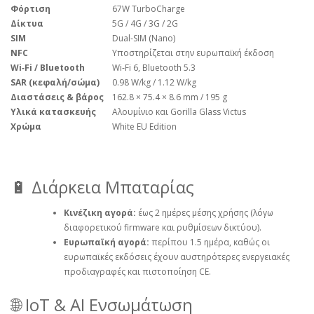
Φόρτιση
67W TurboCharge
Δίκτυα
5G / 4G / 3G / 2G
SIM
Dual‑SIM (Nano)
NFC
Υποστηρίζεται στην ευρωπαϊκή έκδοση
Wi‑Fi / Bluetooth
Wi‑Fi 6, Bluetooth 5.3
SAR (κεφαλή/σώμα)
0.98 W/kg / 1.12 W/kg
Διαστάσεις & βάρος
162.8 × 75.4 × 8.6 mm / 195 g
Υλικά κατασκευής
Αλουμίνιο και Gorilla Glass Victus
Χρώμα
White EU Edition
🔋 Διάρκεια Μπαταρίας
Κινέζικη αγορά:
έως 2 ημέρες μέσης χρήσης (λόγω
διαφορετικού firmware και ρυθμίσεων δικτύου).
Ευρωπαϊκή αγορά:
περίπου 1.5 ημέρα, καθώς οι
ευρωπαϊκές εκδόσεις έχουν αυστηρότερες ενεργειακές
προδιαγραφές και πιστοποίηση CE.
🌐 IoT & AI Ενσωμάτωση