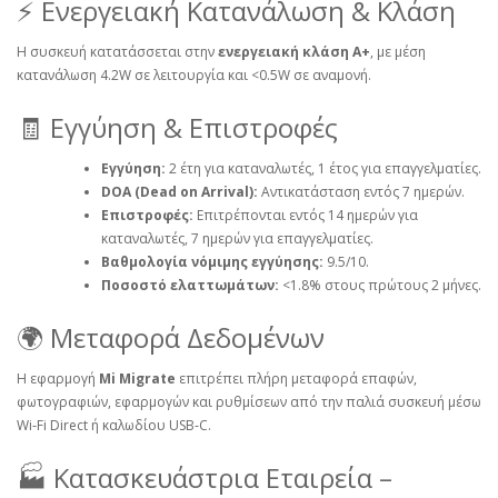
⚡ Ενεργειακή Κατανάλωση & Κλάση
Η συσκευή κατατάσσεται στην
ενεργειακή κλάση Α+
, με μέση
κατανάλωση 4.2W σε λειτουργία και <0.5W σε αναμονή.
🧾 Εγγύηση & Επιστροφές
Εγγύηση:
2 έτη για καταναλωτές, 1 έτος για επαγγελματίες.
DOA (Dead on Arrival):
Αντικατάσταση εντός 7 ημερών.
Επιστροφές:
Επιτρέπονται εντός 14 ημερών για
καταναλωτές, 7 ημερών για επαγγελματίες.
Βαθμολογία νόμιμης εγγύησης:
9.5/10.
Ποσοστό ελαττωμάτων:
<1.8% στους πρώτους 2 μήνες.
🌍 Μεταφορά Δεδομένων
Η εφαρμογή
Mi Migrate
επιτρέπει πλήρη μεταφορά επαφών,
φωτογραφιών, εφαρμογών και ρυθμίσεων από την παλιά συσκευή μέσω
Wi‑Fi Direct ή καλωδίου USB‑C.
🏭 Κατασκευάστρια Εταιρεία –