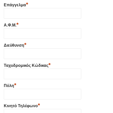
*
Επάγγελμα
*
Α.Φ.Μ.
*
Διεύθυνση
*
Ταχυδρομικός Κώδικας
*
Πόλη
*
Κινητό Τηλέφωνο