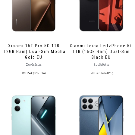
Xiaomi 15T Pro 5G 1TB
Xiaomi Leica LeitzPhone 5G
(12GB Ram) Dual-Sim Mocha
1TB (16GB Ram) Dual-Sim
Gold EU
Black EU
Συνδεθείτε
Συνδεθείτε
IMEI
Set: (b2b-TlYu)
IMEI
Set: (b2b-TlYu)