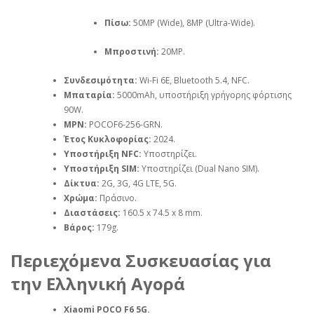
Πίσω:
50MP (Wide), 8MP (Ultra-Wide).
Μπροστινή:
20MP.
Συνδεσιμότητα:
Wi-Fi 6E, Bluetooth 5.4, NFC.
Μπαταρία:
5000mAh, υποστήριξη γρήγορης φόρτισης
90W.
MPN:
POCOF6-256-GRN.
Έτος Κυκλοφορίας:
2024.
Υποστήριξη NFC:
Υποστηρίζει.
Υποστήριξη SIM:
Υποστηρίζει (Dual Nano SIM).
Δίκτυα:
2G, 3G, 4G LTE, 5G.
Χρώμα:
Πράσινο.
Διαστάσεις:
160.5 x 74.5 x 8 mm.
Βάρος:
179g.
Περιεχόμενα Συσκευασίας για
την Ελληνική Αγορά
Xiaomi POCO F6 5G.