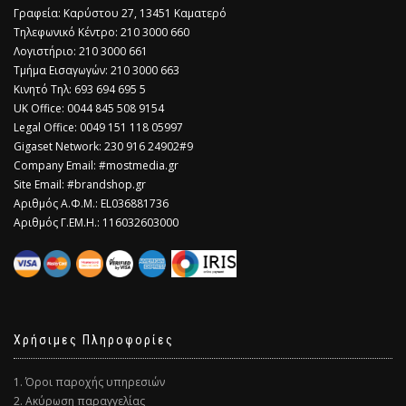
Γραφεία: Καρύστου 27, 13451 Καματερό
Τηλεφωνικό Κέντρο: 210 3000 660
Λογιστήριο: 210 3000 661
Τμήμα Εισαγωγών: 210 3000 663
Κινητό Τηλ: 693 694 695 5
​UK Office: 0044 845 508 9154
Legal Office: 0049 151 118 05997
Gigaset Network: 230 916 24902#9
Company Email: #mostmedia.gr
Site Email: #brandshop.gr
Αριθμός Α.Φ.Μ.: EL036881736
Αριθμός Γ.ΕΜ.Η.: 116032603000
Χρήσιμες Πληροφορίες
1. Όροι παροχής υπηρεσιών
2. Ακύρωση παραγγελίας