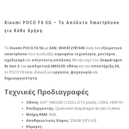
Xiaomi POCO F6 5G – Το Απόλυτο Smartphone
για Κάθε Χρήση
Το
Xiaomi POCO F6 5G
με
EAN: 6941812781845
είναι ένα
εξαιρετικό
smartphone
που συνδυάζει
κορυφαία τεχνολογία
,
μοντέρνο
σχεδιασμό
και
απίστευτη απόδοση
. Με την ισχύ του
Snapdragon
8s Gen 3
, την
εκπληκτική AMOLED οθόνη
και την
υποστήριξη 5G
,
το POCO F6 είναι ιδανικό για
εργασία
,
ψυχαγωγία
και
δημιουργικότητα
.
Τεχνικές Προδιαγραφές
Οθόνη:
6.67″ AMOLED (1220 x 2712 pixels), 120Hz, HDR10+.
Επεξεργαστής:
Qualcomm Snapdragon 8s Gen 3 (4nm).
Μνήμη RAM:
8GB.
Αποθηκευτικός Χώρος:
256GB (UFS 4.0).
Κάμερες: