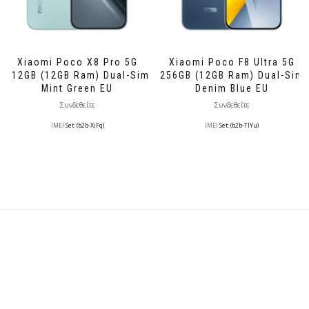
Xiaomi Poco X8 Pro 5G
Xiaomi Poco F8 Ultra 5G
512GB (12GB Ram) Dual-Sim
256GB (12GB Ram) Dual-Sim
Mint Green EU
Denim Blue EU
Συνδεθείτε
Συνδεθείτε
IMEI
Set: (b2b-XiFq)
IMEI
Set: (b2b-TlYu)