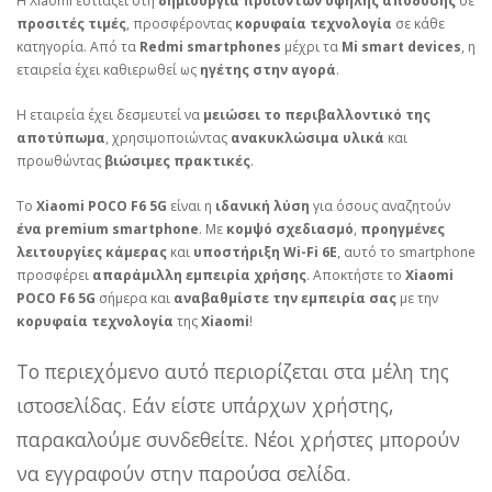
Η Xiaomi εστιάζει στη
δημιουργία προϊόντων υψηλής απόδοσης
σε
προσιτές τιμές
, προσφέροντας
κορυφαία τεχνολογία
σε κάθε
κατηγορία. Από τα
Redmi smartphones
μέχρι τα
Mi smart devices
, η
εταιρεία έχει καθιερωθεί ως
ηγέτης στην αγορά
.
Η εταιρεία έχει δεσμευτεί να
μειώσει το περιβαλλοντικό της
αποτύπωμα
, χρησιμοποιώντας
ανακυκλώσιμα υλικά
και
προωθώντας
βιώσιμες πρακτικές
.
Το
Xiaomi POCO F6 5G
είναι η
ιδανική λύση
για όσους αναζητούν
ένα premium smartphone
. Με
κομψό σχεδιασμό
,
προηγμένες
λειτουργίες κάμερας
και
υποστήριξη Wi-Fi 6E
, αυτό το smartphone
προσφέρει
απαράμιλλη εμπειρία χρήσης
. Αποκτήστε το
Xiaomi
POCO F6 5G
σήμερα και
αναβαθμίστε την εμπειρία σας
με την
κορυφαία τεχνολογία
της
Xiaomi
!
Το περιεχόμενο αυτό περιορίζεται στα μέλη της
ιστοσελίδας. Εάν είστε υπάρχων χρήστης,
παρακαλούμε συνδεθείτε. Νέοι χρήστες μπορούν
να εγγραφούν στην παρούσα σελίδα.