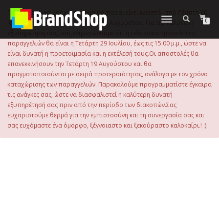
στο
περιεχόμενο
Το ηλεκτρονικό μας κατάστημα θα παραμείνει κλειστό, από Πέμπτη 30
Εναλλαγή
0
Ιουλίου 2026 μέχρι και την Τρίτη 18 Αυγούστου. Για την καλύτερη
πλοήγησης
εξυπηρέτησή σας, σας ενημερώνουμε ότι η τελευταία ημέρα λήψης
παραγγελιών θα είναι η Τετάρτη 29 Ιουλίου, έως τις 15:00 μ.μ., ώστε να
είναι δυνατή η προετοιμασία και η εκτέλεσή τους.Οι αποστολές θα
επανεκκινήσουν την Τετάρτη 19 Αυγούστου και θα
πραγματοποιούνται με σειρά προτεραιότητας, ανάλογα με τον χρόνο
καταχώρισης των παραγγελιών. Παρακαλούμε προγραμματίστε έγκαιρα
τις ανάγκες σας, ώστε να διασφαλιστεί η καλύτερη δυνατή
εξυπηρέτησή σας πριν από την περίοδο των διακοπών.Σας
ευχαριστούμε θερμά για την εμπιστοσύνη και τη συνεργασία σας και
σας ευχόμαστε ένα όμορφο, ξέγνοιαστο και ξεκούραστο καλοκαίρι.! :)