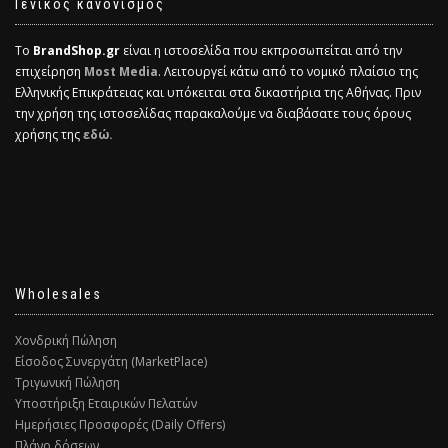
Γενικός κανονισμός
Το
BrandShop.gr
είναι η ιστοσελίδα που εκπροσωπείται από την
επιχείρηση
Most Media
. Λειτουργεί κάτω από το νομικό πλαίσιο της
Ελληνικής Επικράτειας και υπόκειται στα δικαστήρια της Αθήνας. Πριν
την χρήση της ιστοσελίδας παρακαλούμε να διαβάσατε τους όρους
χρήσης της
εδώ.
Wholesales
Χονδρική Πώληση
Είσοδος Συνεργάτη (MarketPlace)
Τριγωνική Πώληση
Υποστήριξη Εταιρικών Πελατών
Ημερήσιες Προσφορές (Daily Offers)
Πλάνο δόσεων