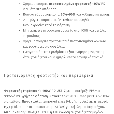
Χρησιμοποιήστε
πιστοποιημένο φορτιστή 100W PD
για βέλτιστη απόδοση.
Ιδανικό εύρος φόρτισης:
20%–90%
για καθημερινή χρήση.
Αποφύγετε παρατεταμένη έκθεση σε υψηλές
θερμοκρασίες κατά τη φόρτιση.
Μην αφήνετε τη συσκευή συνεχώς στο 100% για μεγάλες
περιόδους.
Χρησιμοποιήστε πρωτότυπα ή πιστοποιημένα καλώδια
και φορτιστές για ασφάλεια.
Ενεργοποιήστε τις ρυθμίσεις εξοικονόμησης ενέργειας
όταν χρειάζεται και ενημερώνετε το λογισμικό τακτικά.
Προτεινόμενος φορτιστής και περιφερικά
Φορτιστής (πρόταση):
100W PD USB‑C
με υποστήριξη PPS για
ασφαλή και γρήγορη φόρτιση.
Powerbank:
20.000 mAh με PD 65–100W
για ταξίδια.
Προστασία:
tempered glass 9H, θήκη σιλικόνης ή rugged.
Ήχος:
Bluetooth ακουστικά με aptX/LDAC για υψηλή ποιότητα ήχου.
Αποθήκευση:
Επιλέξτε 512GB ή 1TB έκδοση αν χρειάζεστε μεγάλο