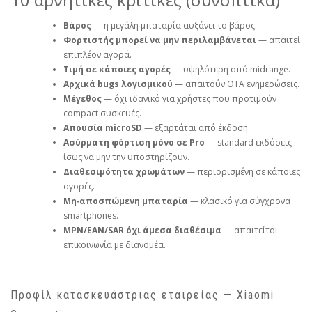
Βάρος
— η μεγάλη μπαταρία αυξάνει το βάρος.
Φορτιστής μπορεί να μην περιλαμβάνεται
— απαιτεί
επιπλέον αγορά.
Τιμή σε κάποιες αγορές
— υψηλότερη από midrange.
Αρχικά bugs λογισμικού
— απαιτούν OTA ενημερώσεις.
Μέγεθος
— όχι ιδανικό για χρήστες που προτιμούν
compact συσκευές.
Απουσία microSD
— εξαρτάται από έκδοση.
Ασύρματη φόρτιση μόνο σε Pro
— standard εκδόσεις
ίσως να μην την υποστηρίζουν.
Διαθεσιμότητα χρωμάτων
— περιορισμένη σε κάποιες
αγορές.
Μη‑αποσπώμενη μπαταρία
— κλασικό για σύγχρονα
smartphones.
MPN/EAN/SAR όχι άμεσα διαθέσιμα
— απαιτείται
επικοινωνία με διανομέα.
Προφίλ κατασκευάστριας εταιρείας — Xiaomi