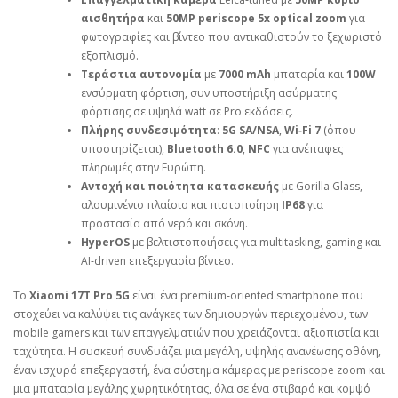
αισθητήρα
και
50MP periscope 5x optical zoom
για
φωτογραφίες και βίντεο που αντικαθιστούν το ξεχωριστό
εξοπλισμό.
Τεράστια αυτονομία
με
7000 mAh
μπαταρία και
100W
ενσύρματη φόρτιση, συν υποστήριξη ασύρματης
φόρτισης σε υψηλά watt σε Pro εκδόσεις.
Πλήρης συνδεσιμότητα
:
5G SA/NSA
,
Wi‑Fi 7
(όπου
υποστηρίζεται),
Bluetooth 6.0
,
NFC
για ανέπαφες
πληρωμές στην Ευρώπη.
Αντοχή και ποιότητα κατασκευής
με Gorilla Glass,
αλουμινένιο πλαίσιο και πιστοποίηση
IP68
για
προστασία από νερό και σκόνη.
HyperOS
με βελτιστοποιήσεις για multitasking, gaming και
AI‑driven επεξεργασία βίντεο.
Το
Xiaomi 17T Pro 5G
είναι ένα premium‑oriented smartphone που
στοχεύει να καλύψει τις ανάγκες των δημιουργών περιεχομένου, των
mobile gamers και των επαγγελματιών που χρειάζονται αξιοπιστία και
ταχύτητα. Η συσκευή συνδυάζει μια μεγάλη, υψηλής ανανέωσης οθόνη,
έναν ισχυρό επεξεργαστή, ένα σύστημα κάμερας με periscope zoom και
μια μπαταρία μεγάλης χωρητικότητας, όλα σε ένα στιβαρό και κομψό