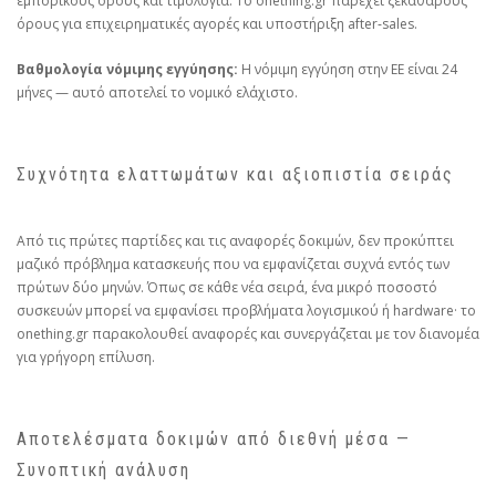
εμπορικούς όρους και τιμολόγια. Το onething.gr παρέχει ξεκάθαρους
όρους για επιχειρηματικές αγορές και υποστήριξη after‑sales.
Βαθμολογία νόμιμης εγγύησης:
Η νόμιμη εγγύηση στην ΕΕ είναι 24
μήνες — αυτό αποτελεί το νομικό ελάχιστο.
Συχνότητα ελαττωμάτων και αξιοπιστία σειράς
Από τις πρώτες παρτίδες και τις αναφορές δοκιμών, δεν προκύπτει
μαζικό πρόβλημα κατασκευής που να εμφανίζεται συχνά εντός των
πρώτων δύο μηνών. Όπως σε κάθε νέα σειρά, ένα μικρό ποσοστό
συσκευών μπορεί να εμφανίσει προβλήματα λογισμικού ή hardware· το
onething.gr παρακολουθεί αναφορές και συνεργάζεται με τον διανομέα
για γρήγορη επίλυση.
Αποτελέσματα δοκιμών από διεθνή μέσα —
Συνοπτική ανάλυση