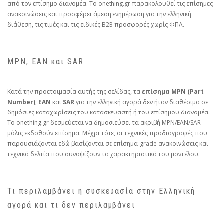
από τον επίσημο διανομέα. Το onething.gr παρακολουθεί τις επίσημες
ανακοινώσεις και προσφέρει άμεση ενημέρωση για την ελληνική
διάθεση, τις τιμές και τις ειδικές B2B προσφορές χωρίς ΦΠΑ.
MPN, EAN και SAR
Κατά την προετοιμασία αυτής της σελίδας, τα
επίσημα MPN (Part
Number)
,
EAN
και
SAR
για την ελληνική αγορά δεν ήταν διαθέσιμα σε
δημόσιες καταχωρίσεις του κατασκευαστή ή του επίσημου διανομέα.
Το onething.gr δεσμεύεται να δημοσιεύσει τα ακριβή MPN/EAN/SAR
μόλις εκδοθούν επίσημα. Μέχρι τότε, οι τεχνικές προδιαγραφές που
παρουσιάζονται εδώ βασίζονται σε επίσημα‑grade ανακοινώσεις και
τεχνικά δελτία που συνοψίζουν τα χαρακτηριστικά του μοντέλου.
Τι περιλαμβάνει η συσκευασία στην Ελληνική
αγορά και τι δεν περιλαμβάνει