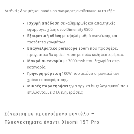
Διεθνείς δοκιμές και hands‑on αναφορές αναδεικνύουν τα εξής:
Ισχυρή απόδοση
σε καθημερινές και απαιτητικές
εφαρμογές χάρη στον Dimensity 9500.
Εξαιρετική οθόνη
με υψηλό ρυθμό ανανέωσης και
πιστότητα χρωμάτων.
Επαγγελματικό periscope zoom
που προσφέρει
πραγματικό 5x optical zoom με πολύ καλή λεπτομέρεια.
Μακρά αυτονομία
με 7000 mAh που ξεχωρίζει στην
κατηγορία.
Γρήγορη φόρτιση
100W που μειώνει σημαντικά τον
χρόνο επαναφόρτισης.
Μικρές παρατηρήσεις
για αρχικά bugs λογισμικού που
επιλύονται με OTA ενημερώσεις.
Σύγκριση με προηγούμενο μοντέλο —
Πλεονεκτήματα έναντι Xiaomi 15T Pro