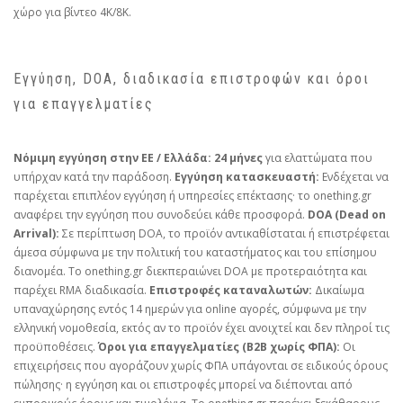
χώρο για βίντεο 4K/8K.
Εγγύηση, DOA, διαδικασία επιστροφών και όροι
για επαγγελματίες
Νόμιμη εγγύηση στην ΕΕ / Ελλάδα:
24 μήνες
για ελαττώματα που
υπήρχαν κατά την παράδοση.
Εγγύηση κατασκευαστή:
Ενδέχεται να
παρέχεται επιπλέον εγγύηση ή υπηρεσίες επέκτασης· το onething.gr
αναφέρει την εγγύηση που συνοδεύει κάθε προσφορά.
DOA (Dead on
Arrival):
Σε περίπτωση DOA, το προϊόν αντικαθίσταται ή επιστρέφεται
άμεσα σύμφωνα με την πολιτική του καταστήματος και του επίσημου
διανομέα. Το onething.gr διεκπεραιώνει DOA με προτεραιότητα και
παρέχει RMA διαδικασία.
Επιστροφές καταναλωτών:
Δικαίωμα
υπαναχώρησης εντός 14 ημερών για online αγορές, σύμφωνα με την
ελληνική νομοθεσία, εκτός αν το προϊόν έχει ανοιχτεί και δεν πληροί τις
προϋποθέσεις.
Όροι για επαγγελματίες (B2B χωρίς ΦΠΑ):
Οι
επιχειρήσεις που αγοράζουν χωρίς ΦΠΑ υπάγονται σε ειδικούς όρους
πώλησης· η εγγύηση και οι επιστροφές μπορεί να διέπονται από