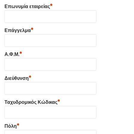
*
Επωνυμία εταιρείας
*
Επάγγελμα
*
Α.Φ.Μ.
*
Διεύθυνση
*
Ταχυδρομικός Κώδικας
*
Πόλη