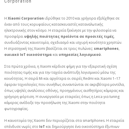
Corporation
Η
Xiaomi Corporation
ιδρύθηκε το 2010 και γρήγορα εξελίχθηκε σε
έναν από τους κορυφαίους κατασκευαστές καταναλωτικής
ηλεκτρονικής στον κόσμο. Η εταιρεία ξεκίνησε με την φιλοσοφία να
προσφέρει
υψηλής ποιότητας προϊόντα σε προσιτές τιμές
,
συνδυάζοντας καινοτομία, σχεδιασμό και ισχυρή κοινότητα χρηστών.
Η στρατηγική της Xiaomi βασίζεται σε τρεις πυλώνες:
smartphones
,
οικιακό IoT οικοσύστημα
και
υπηρεσίες λογισμικού
.
Στα πρώτα χρόνια, η Xiaomi κέρδισε φήμη για την εξαιρετική σχέση
ποιότητας‑τιμής και για την ταχεία ανάπτυξη λογισμικού μέσω της
κοινότητας. Η σειρά Mi και αργότερα οι σειρές Redmi και Xiaomi 1–17
έφεραν τεχνολογίες που συνήθως συναντώνται σε ακριβότερα μοντέλα,
όπως υψηλές αναλύσεις οθόνης, προηγμένους αισθητήρες κάμερας και
γρήγορη φόρτιση. Η συνεργασία με εταιρείες όπως η Leica για tuning
κάμερας ανέδειξε την προσήλωση της Xiaomi στην ποιότητα
φωτογραφίας.
Η καινοτομία της Xiaomi δεν περιορίζεται στα smartphones. Η εταιρεία
επένδυσε νωρίς στο
IoT
και δημιούργησε ένα οικοσύστημα έξυπνων