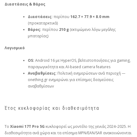
Διαστάσεις & Βάρος
Διαστάσεις:
περίπου
162.7 × 77.9 × 8.0 mm
(προκαταρκτικά)
Βάρος:
περίπου
210 g
(εκτιμώμενο λόγω μεγάλης
μπαταρίας)
Λογισμικό
OS:
Android 16 με HyperOS, βελτιστοποιήσεις για gaming,
παραγωγικότητα και AI‑based camera features
Αναβαθμίσεις:
Πολιτική ενημερώσεων ανά περιοχή —
onething.gr ενημερώνει για επίσημες δεσμεύσεις
αναβαθμίσεων
Έτος κυκλοφορίας και διαθεσιμότητα
Το
Xiaomi 17T Pro 5G
κυκλοφορεί ως μοντέλο της γενιάς 2024–2025. Η
διαθεσιμότητα ανά χώρα και τα επίσημα MPN/EAN/SAR ανακοινώνονται