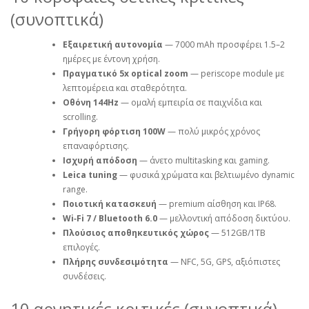
(συνοπτικά)
Εξαιρετική αυτονομία
— 7000 mAh προσφέρει 1.5–2
ημέρες με έντονη χρήση.
Πραγματικό 5x optical zoom
— periscope module με
λεπτομέρεια και σταθερότητα.
Οθόνη 144Hz
— ομαλή εμπειρία σε παιχνίδια και
scrolling.
Γρήγορη φόρτιση 100W
— πολύ μικρός χρόνος
επαναφόρτισης.
Ισχυρή απόδοση
— άνετο multitasking και gaming.
Leica tuning
— φυσικά χρώματα και βελτιωμένο dynamic
range.
Ποιοτική κατασκευή
— premium αίσθηση και IP68.
Wi‑Fi 7 / Bluetooth 6.0
— μελλοντική απόδοση δικτύου.
Πλούσιος αποθηκευτικός χώρος
— 512GB/1TB
επιλογές.
Πλήρης συνδεσιμότητα
— NFC, 5G, GPS, αξιόπιστες
συνδέσεις.
10 αρνητικές κριτικές (συνοπτικά)