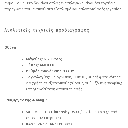
σώμα. Το 17T Pro δεν είναι απλώς ένα τηλέφωνο· είναι ένα εργαλείο
παραγωγής που αντικαθιστά εξοπλισμό και απλοποιεί ροές εργασίας.
Αναλυτικές τεχνικές προδιαγραφές
Οθόνη
Μέγεθος:
6.83 ίντσες
Τύπος:
AMOLED
Ρυθμός ανανέωσης:
144Hz
Τεχνολογίες:
Dolby Vision, HDR10+, υψηλή φωτεινότητα
για χρήση σε εξωτερικούς χώρους, ρυθμιζόμενη sampling
rate για καλύτερη απόκριση αφής.
Επεξεργαστής & Μνήμη
SoC:
MediaTek
Dimensity 9500
(ή αντίστοιχο high‑end
chipset ανά περιοχή)
RAM:
12GB / 16GB
LPDDR5X