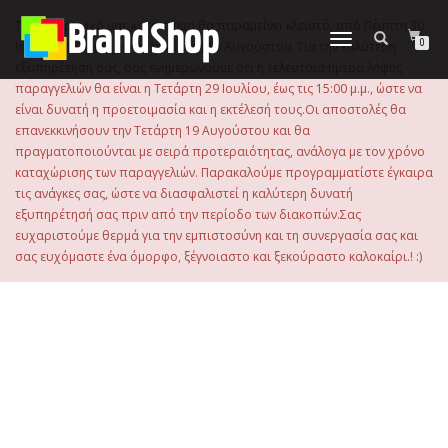
στο
περιεχόμενο
Το ηλεκτρονικό μας κατάστημα θα παραμείνει κλειστό, από Πέμπτη 30
Εναλλαγή
0
Ιουλίου 2026 μέχρι και την Τρίτη 18 Αυγούστου. Για την καλύτερη
πλοήγησης
εξυπηρέτησή σας, σας ενημερώνουμε ότι η τελευταία ημέρα λήψης
παραγγελιών θα είναι η Τετάρτη 29 Ιουλίου, έως τις 15:00 μ.μ., ώστε να
είναι δυνατή η προετοιμασία και η εκτέλεσή τους.Οι αποστολές θα
επανεκκινήσουν την Τετάρτη 19 Αυγούστου και θα
πραγματοποιούνται με σειρά προτεραιότητας, ανάλογα με τον χρόνο
καταχώρισης των παραγγελιών. Παρακαλούμε προγραμματίστε έγκαιρα
τις ανάγκες σας, ώστε να διασφαλιστεί η καλύτερη δυνατή
εξυπηρέτησή σας πριν από την περίοδο των διακοπών.Σας
ευχαριστούμε θερμά για την εμπιστοσύνη και τη συνεργασία σας και
σας ευχόμαστε ένα όμορφο, ξέγνοιαστο και ξεκούραστο καλοκαίρι.! :)