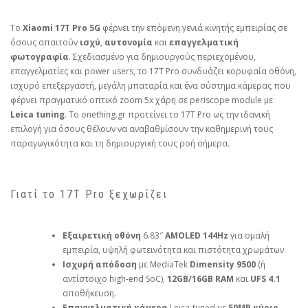
Το
Xiaomi 17T Pro 5G
φέρνει την επόμενη γενιά κινητής εμπειρίας σε
όσους απαιτούν
ισχύ
,
αυτονομία
και
επαγγελματική
φωτογραφία
. Σχεδιασμένο για δημιουργούς περιεχομένου,
επαγγελματίες και power users, το 17T Pro συνδυάζει κορυφαία οθόνη,
ισχυρό επεξεργαστή, μεγάλη μπαταρία και ένα σύστημα κάμερας που
φέρνει πραγματικό οπτικό zoom 5x χάρη σε periscope module με
Leica tuning
. Το onething.gr προτείνει το 17T Pro ως την ιδανική
επιλογή για όσους θέλουν να αναβαθμίσουν την καθημερινή τους
παραγωγικότητα και τη δημιουργική τους ροή σήμερα.
Γιατί το 17T Pro ξεχωρίζει
Εξαιρετική οθόνη
6.83″
AMOLED 144Hz
για ομαλή
εμπειρία, υψηλή φωτεινότητα και πιστότητα χρωμάτων.
Ισχυρή απόδοση
με MediaTek
Dimensity 9500
(ή
αντίστοιχο high‑end SoC),
12GB/16GB RAM
και
UFS 4.1
αποθήκευση.
Επαγγελματική κάμερα
Leica‑tuned με
50MP κύριο