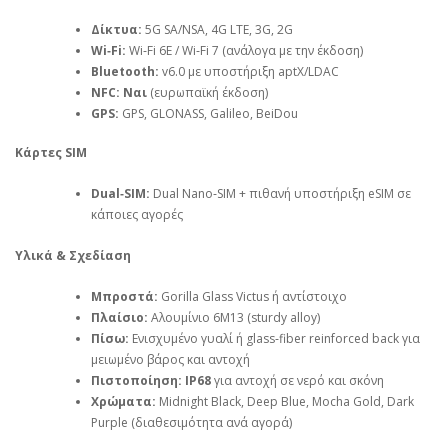
Δίκτυα:
5G SA/NSA, 4G LTE, 3G, 2G
Wi‑Fi:
Wi‑Fi 6E / Wi‑Fi 7 (ανάλογα με την έκδοση)
Bluetooth:
v6.0 με υποστήριξη aptX/LDAC
NFC:
Ναι
(ευρωπαϊκή έκδοση)
GPS:
GPS, GLONASS, Galileo, BeiDou
Κάρτες SIM
Dual‑SIM:
Dual Nano‑SIM + πιθανή υποστήριξη eSIM σε
κάποιες αγορές
Υλικά & Σχεδίαση
Μπροστά:
Gorilla Glass Victus ή αντίστοιχο
Πλαίσιο:
Αλουμίνιο 6M13 (sturdy alloy)
Πίσω:
Ενισχυμένο γυαλί ή glass‑fiber reinforced back για
μειωμένο βάρος και αντοχή
Πιστοποίηση:
IP68
για αντοχή σε νερό και σκόνη
Χρώματα:
Midnight Black, Deep Blue, Mocha Gold, Dark
Purple (διαθεσιμότητα ανά αγορά)