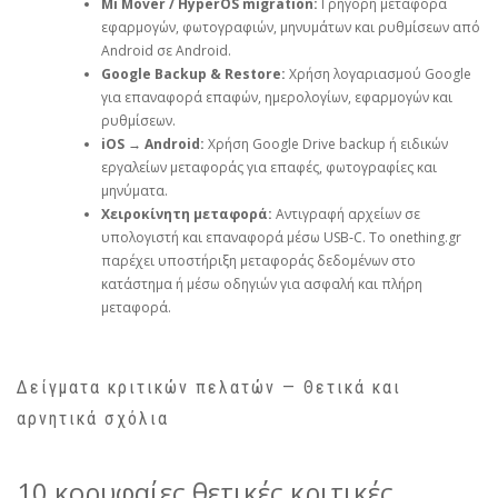
Mi Mover / HyperOS migration:
Γρήγορη μεταφορά
εφαρμογών, φωτογραφιών, μηνυμάτων και ρυθμίσεων από
Android σε Android.
Google Backup & Restore:
Χρήση λογαριασμού Google
για επαναφορά επαφών, ημερολογίων, εφαρμογών και
ρυθμίσεων.
iOS → Android:
Χρήση Google Drive backup ή ειδικών
εργαλείων μεταφοράς για επαφές, φωτογραφίες και
μηνύματα.
Χειροκίνητη μεταφορά:
Αντιγραφή αρχείων σε
υπολογιστή και επαναφορά μέσω USB‑C. Το onething.gr
παρέχει υποστήριξη μεταφοράς δεδομένων στο
κατάστημα ή μέσω οδηγιών για ασφαλή και πλήρη
μεταφορά.
Δείγματα κριτικών πελατών — Θετικά και
αρνητικά σχόλια
10 κορυφαίες θετικές κριτικές