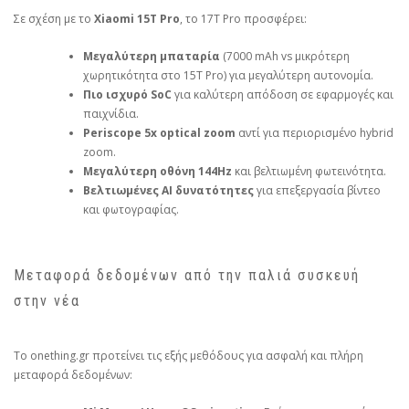
Σε σχέση με το
Xiaomi 15T Pro
, το 17T Pro προσφέρει:
Μεγαλύτερη μπαταρία
(7000 mAh vs μικρότερη
χωρητικότητα στο 15T Pro) για μεγαλύτερη αυτονομία.
Πιο ισχυρό SoC
για καλύτερη απόδοση σε εφαρμογές και
παιχνίδια.
Periscope 5x optical zoom
αντί για περιορισμένο hybrid
zoom.
Μεγαλύτερη οθόνη 144Hz
και βελτιωμένη φωτεινότητα.
Βελτιωμένες AI δυνατότητες
για επεξεργασία βίντεο
και φωτογραφίας.
Μεταφορά δεδομένων από την παλιά συσκευή
στην νέα
Το onething.gr προτείνει τις εξής μεθόδους για ασφαλή και πλήρη
μεταφορά δεδομένων: