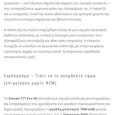
συσκευών — από έξυπνες λάμπες και κάμερες έως οικιακές συσκευές —
που συνεργάζονται αρμονικά μέσω της πλατφόρμας της. Η HyperOS
και οι υπηρεσίες cloud της Xiaomi βελτιώνουν την εμπειρία χρήστη και
επιτρέπουν συνεχή ενημέρωση και βελτιστοποίηση.
Η ανάπτυξη της Xiaomi στηρίχθηκε επίσης σε μια ισχυρή στρατηγική
διεθνούς επέκτασης, με τοπικούς διανομείς και συνεργασίες που
εξασφαλίζουν υποστήριξη και after‑sales υπηρεσίες. Η εταιρεία
συνεχίζει να επενδύει σε έρευνα και ανάπτυξη, με στόχο να φέρνει
τεχνολογίες αιχμής σε ευρύτερο κοινό, διατηρώντας παράλληλα
ανταγωνιστικές τιμές.
Συμπέρασμα — Γιατί να το αγοράσετε τώρα
(επιχείρηση χωρίς ΦΠΑ)
Το
Xiaomi 17T Pro 5G
αποτελεί μια ισχυρή επένδυση για επιχειρήσεις
και επαγγελματίες που χρειάζονται ένα εργαλείο παραγωγικότητας και
δημιουργίας περιεχομένου. Η
μεγάλη μπαταρία 7000 mAh
μειώνει
την ανάγκη για συχνές φορτίσεις, ενώ ο
Dimensity 9500
εξασφαλίζει