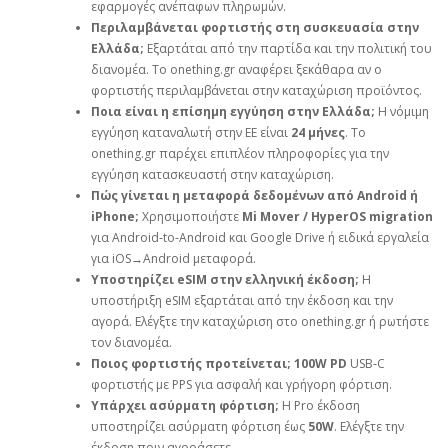
εφαρμογές ανέπαφων πληρωμών.
Περιλαμβάνεται φορτιστής στη συσκευασία στην
Ελλάδα;
Εξαρτάται από την παρτίδα και την πολιτική του
διανομέα. Το onething.gr αναφέρει ξεκάθαρα αν ο
φορτιστής περιλαμβάνεται στην καταχώριση προϊόντος.
Ποια είναι η επίσημη εγγύηση στην Ελλάδα;
Η νόμιμη
εγγύηση καταναλωτή στην ΕΕ είναι
24 μήνες
. Το
onething.gr παρέχει επιπλέον πληροφορίες για την
εγγύηση κατασκευαστή στην καταχώριση.
Πώς γίνεται η μεταφορά δεδομένων από Android ή
iPhone;
Χρησιμοποιήστε
Mi Mover / HyperOS migration
για Android‑to‑Android και Google Drive ή ειδικά εργαλεία
για iOS→Android μεταφορά.
Υποστηρίζει eSIM στην ελληνική έκδοση;
Η
υποστήριξη eSIM εξαρτάται από την έκδοση και την
αγορά. Ελέγξτε την καταχώριση στο onething.gr ή ρωτήστε
τον διανομέα.
Ποιος φορτιστής προτείνεται;
100W PD
USB‑C
φορτιστής με PPS για ασφαλή και γρήγορη φόρτιση.
Υπάρχει ασύρματη φόρτιση;
Η Pro έκδοση
υποστηρίζει ασύρματη φόρτιση έως
50W
. Ελέγξτε την
έκδοση πριν αγοράσετε.