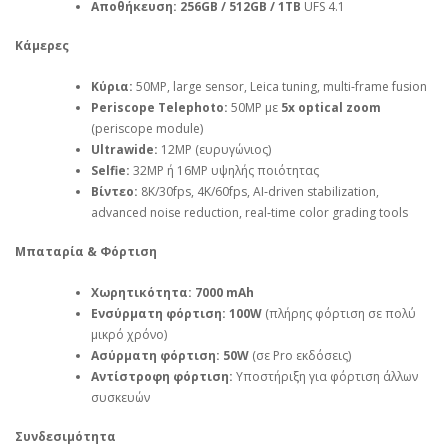
Αποθήκευση:
256GB / 512GB / 1TB
UFS 4.1
Κάμερες
Κύρια:
50MP, large sensor, Leica tuning, multi‑frame fusion
Periscope Telephoto:
50MP με
5x optical zoom
(periscope module)
Ultrawide:
12MP (ευρυγώνιος)
Selfie:
32MP ή 16MP υψηλής ποιότητας
Βίντεο:
8K/30fps, 4K/60fps, AI‑driven stabilization,
advanced noise reduction, real‑time color grading tools
Μπαταρία & Φόρτιση
Χωρητικότητα:
7000 mAh
Ενσύρματη φόρτιση:
100W
(πλήρης φόρτιση σε πολύ
μικρό χρόνο)
Ασύρματη φόρτιση:
50W
(σε Pro εκδόσεις)
Αντίστροφη φόρτιση:
Υποστήριξη για φόρτιση άλλων
συσκευών
Συνδεσιμότητα