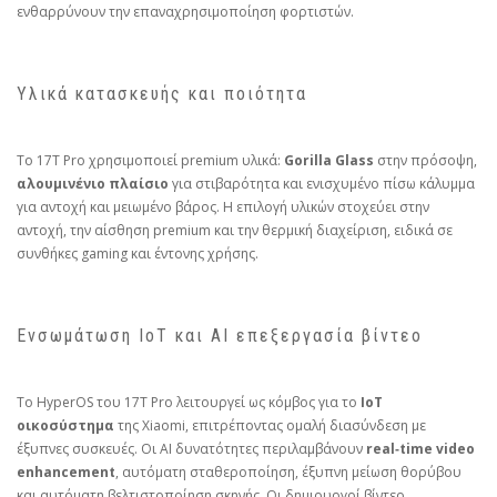
ενθαρρύνουν την επαναχρησιμοποίηση φορτιστών.
Υλικά κατασκευής και ποιότητα
Το 17T Pro χρησιμοποιεί premium υλικά:
Gorilla Glass
στην πρόσοψη,
αλουμινένιο πλαίσιο
για στιβαρότητα και ενισχυμένο πίσω κάλυμμα
για αντοχή και μειωμένο βάρος. Η επιλογή υλικών στοχεύει στην
αντοχή, την αίσθηση premium και την θερμική διαχείριση, ειδικά σε
συνθήκες gaming και έντονης χρήσης.
Ενσωμάτωση IoT και AI επεξεργασία βίντεο
Το HyperOS του 17T Pro λειτουργεί ως κόμβος για το
IoT
οικοσύστημα
της Xiaomi, επιτρέποντας ομαλή διασύνδεση με
έξυπνες συσκευές. Οι AI δυνατότητες περιλαμβάνουν
real‑time video
enhancement
, αυτόματη σταθεροποίηση, έξυπνη μείωση θορύβου
και αυτόματη βελτιστοποίηση σκηνής. Οι δημιουργοί βίντεο