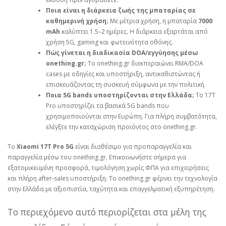
Ποια είναι η διάρκεια ζωής της μπαταρίας σε
καθημερινή χρήση;
Με μέτρια χρήση, η μπαταρία
7000
mAh
καλύπτει 1.5–2 ημέρες. Η διάρκεια εξαρτάται από
χρήση 5G, gaming και φωτεινότητα οθόνης.
Πώς γίνεται η διαδικασία DOA/εγγύησης μέσω
onething.gr;
Το onething.gr διεκπεραιώνει RMA/DOA
cases με οδηγίες και υποστήριξη, αντικαθιστώντας ή
επισκευάζοντας τη συσκευή σύμφωνα με την πολιτική.
Ποια 5G bands υποστηρίζονται στην Ελλάδα;
Το 17T
Pro υποστηρίζει τα βασικά 5G bands που
χρησιμοποιούνται στην Ευρώπη. Για πλήρη συμβατότητα,
ελέγξτε την καταχώριση προϊόντος στο onething.gr.
Το
Xiaomi 17T Pro 5G
είναι διαθέσιμο για προπαραγγελία και
παραγγελία μέσω του onething.gr. Επικοινωνήστε σήμερα για
εξατομικευμένη προσφορά, τιμολόγηση χωρίς ΦΠΑ για επιχειρήσεις
και πλήρη after‑sales υποστήριξη. Το onething.gr φέρνει την τεχνολογία
στην Ελλάδα με αξιοπιστία, ταχύτητα και επαγγελματική εξυπηρέτηση.
Το περιεχόμενο αυτό περιορίζεται στα μέλη της