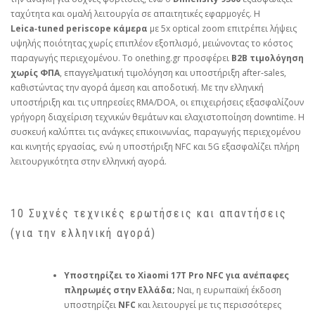
ταχύτητα και ομαλή λειτουργία σε απαιτητικές εφαρμογές. Η
Leica‑tuned periscope κάμερα
με 5x optical zoom επιτρέπει λήψεις
υψηλής ποιότητας χωρίς επιπλέον εξοπλισμό, μειώνοντας το κόστος
παραγωγής περιεχομένου. Το onething.gr προσφέρει
B2B τιμολόγηση
χωρίς ΦΠΑ
, επαγγελματική τιμολόγηση και υποστήριξη after‑sales,
καθιστώντας την αγορά άμεση και αποδοτική. Με την ελληνική
υποστήριξη και τις υπηρεσίες RMA/DOA, οι επιχειρήσεις εξασφαλίζουν
γρήγορη διαχείριση τεχνικών θεμάτων και ελαχιστοποίηση downtime. Η
συσκευή καλύπτει τις ανάγκες επικοινωνίας, παραγωγής περιεχομένου
και κινητής εργασίας, ενώ η υποστήριξη NFC και 5G εξασφαλίζει πλήρη
λειτουργικότητα στην ελληνική αγορά.
10 Συχνές τεχνικές ερωτήσεις και απαντήσεις
(για την ελληνική αγορά)
Υποστηρίζει το Xiaomi 17T Pro NFC για ανέπαφες
πληρωμές στην Ελλάδα;
Ναι, η ευρωπαϊκή έκδοση
υποστηρίζει
NFC
και λειτουργεί με τις περισσότερες