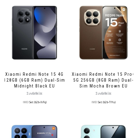
Xiaomi Redmi Note 15 4G
Xiaomi Redmi Note 15 Pro+
128GB (6GB Ram) Dual-Sim
5G 256GB (8GB Ram) Dual-
Midnight Black EU
Sim Mocha Brown EU
Συνδεθείτε
Συνδεθείτε
IMEI
Set: (b2b-XiFq)
IMEI
Set: (b2b-TlYu)