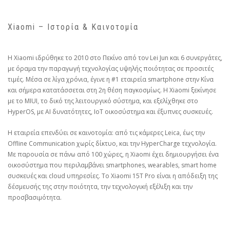
Xiaomi – Ιστορία & Καινοτομία
Η Xiaomi ιδρύθηκε το 2010 στο Πεκίνο από τον Lei Jun και 6 συνεργάτες,
με όραμα την παραγωγή τεχνολογίας υψηλής ποιότητας σε προσιτές
τιμές. Μέσα σε λίγα χρόνια, έγινε η #1 εταιρεία smartphone στην Κίνα
και σήμερα κατατάσσεται στη 2η θέση παγκοσμίως. Η Xiaomi ξεκίνησε
με το MIUI, το δικό της λειτουργικό σύστημα, και εξελίχθηκε στο
HyperOS, με AI δυνατότητες, IoT οικοσύστημα και έξυπνες συσκευές.
Η εταιρεία επενδύει σε καινοτομία: από τις κάμερες Leica, έως την
Offline Communication χωρίς δίκτυο, και την HyperCharge τεχνολογία.
Με παρουσία σε πάνω από 100 χώρες, η Xiaomi έχει δημιουργήσει ένα
οικοσύστημα που περιλαμβάνει smartphones, wearables, smart home
συσκευές και cloud υπηρεσίες. Το Xiaomi 15T Pro είναι η απόδειξη της
δέσμευσής της στην ποιότητα, την τεχνολογική εξέλιξη και την
προσβασιμότητα.