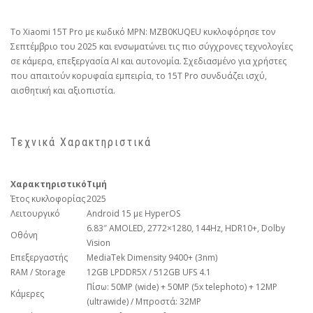
Το Xiaomi 15T Pro με κωδικό MPN: MZB0KUQEU κυκλοφόρησε τον
Σεπτέμβριο του 2025 και ενσωματώνει τις πιο σύγχρονες τεχνολογίες
σε κάμερα, επεξεργασία AI και αυτονομία. Σχεδιασμένο για χρήστες
που απαιτούν κορυφαία εμπειρία, το 15T Pro συνδυάζει ισχύ,
αισθητική και αξιοπιστία.
Τεχνικά Χαρακτηριστικά
Χαρακτηριστικό
Τιμή
Έτος κυκλοφορίας
2025
Λειτουργικό
Android 15 με HyperOS
6.83″ AMOLED, 2772×1280, 144Hz, HDR10+, Dolby
Οθόνη
Vision
Επεξεργαστής
MediaTek Dimensity 9400+ (3nm)
RAM / Storage
12GB LPDDR5X / 512GB UFS 4.1
Πίσω: 50MP (wide) + 50MP (5x telephoto) + 12MP
Κάμερες
(ultrawide) / Μπροστά: 32MP