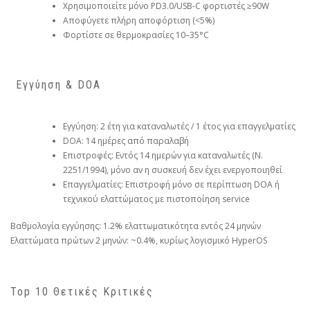
Χρησιμοποιείτε μόνο PD3.0/USB-C φορτιστές ≥90W
Αποφύγετε πλήρη αποφόρτιση (<5%)
Φορτίστε σε θερμοκρασίες 10–35°C
️ Εγγύηση & DOA
Εγγύηση: 2 έτη για καταναλωτές / 1 έτος για επαγγελματίες
DOA: 14 ημέρες από παραλαβή
Επιστροφές: Εντός 14 ημερών για καταναλωτές (Ν.
2251/1994), μόνο αν η συσκευή δεν έχει ενεργοποιηθεί
Επαγγελματίες: Επιστροφή μόνο σε περίπτωση DOA ή
τεχνικού ελαττώματος με πιστοποίηση service
Βαθμολογία εγγύησης: 1.2% ελαττωματικότητα εντός 24 μηνών
Ελαττώματα πρώτων 2 μηνών: ~0.4%, κυρίως λογισμικό HyperOS
Top 10 Θετικές Κριτικές