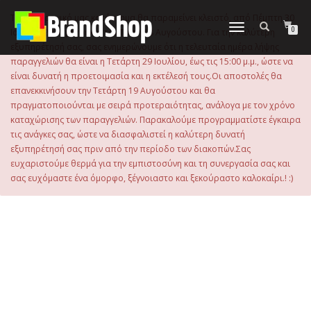
στο
περιεχόμενο
Το ηλεκτρονικό μας κατάστημα θα παραμείνει κλειστό, από Πέμπτη 30
Εναλλαγή
0
Ιουλίου 2026 μέχρι και την Τρίτη 18 Αυγούστου. Για την καλύτερη
πλοήγησης
εξυπηρέτησή σας, σας ενημερώνουμε ότι η τελευταία ημέρα λήψης
παραγγελιών θα είναι η Τετάρτη 29 Ιουλίου, έως τις 15:00 μ.μ., ώστε να
είναι δυνατή η προετοιμασία και η εκτέλεσή τους.Οι αποστολές θα
επανεκκινήσουν την Τετάρτη 19 Αυγούστου και θα
πραγματοποιούνται με σειρά προτεραιότητας, ανάλογα με τον χρόνο
καταχώρισης των παραγγελιών. Παρακαλούμε προγραμματίστε έγκαιρα
τις ανάγκες σας, ώστε να διασφαλιστεί η καλύτερη δυνατή
εξυπηρέτησή σας πριν από την περίοδο των διακοπών.Σας
ευχαριστούμε θερμά για την εμπιστοσύνη και τη συνεργασία σας και
σας ευχόμαστε ένα όμορφο, ξέγνοιαστο και ξεκούραστο καλοκαίρι.! :)