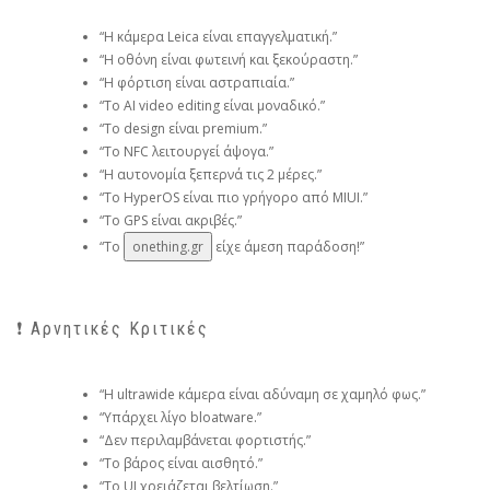
“Η κάμερα Leica είναι επαγγελματική.”
“Η οθόνη είναι φωτεινή και ξεκούραστη.”
“Η φόρτιση είναι αστραπιαία.”
“Το AI video editing είναι μοναδικό.”
“Το design είναι premium.”
“Το NFC λειτουργεί άψογα.”
“Η αυτονομία ξεπερνά τις 2 μέρες.”
“Το HyperOS είναι πιο γρήγορο από MIUI.”
“Το GPS είναι ακριβές.”
“Το
onething.gr
είχε άμεση παράδοση!”
❗ Αρνητικές Κριτικές
“Η ultrawide κάμερα είναι αδύναμη σε χαμηλό φως.”
“Υπάρχει λίγο bloatware.”
“Δεν περιλαμβάνεται φορτιστής.”
“Το βάρος είναι αισθητό.”
“Το UI χρειάζεται βελτίωση.”