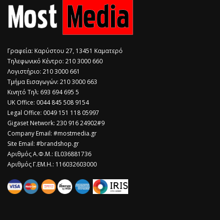
Γραφεία: Καρύστου 27, 13451 Καματερό
Τηλεφωνικό Κέντρο: 210 3000 660
Λογιστήριο: 210 3000 661
Τμήμα Εισαγωγών: 210 3000 663
Κινητό Τηλ: 693 694 695 5
​UK Office: 0044 845 508 9154
Legal Office: 0049 151 118 05997
Gigaset Network: 230 916 24902#9
Company Email: #mostmedia.gr
Site Email: #brandshop.gr
Αριθμός Α.Φ.Μ.: EL036881736
Αριθμός Γ.ΕΜ.Η.: 116032603000