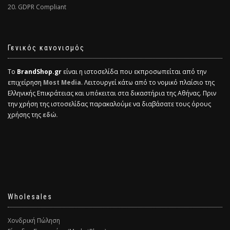
20. GDPR Compliant
Γενικός κανονισμός
Το
BrandShop.gr
είναι η ιστοσελίδα που εκπροσωπείται από την
επιχείρηση
Most Media
. Λειτουργεί κάτω από το νομικό πλαίσιο της
Ελληνικής Επικράτειας και υπόκειται στα δικαστήρια της Αθήνας. Πριν
την χρήση της ιστοσελίδας παρακαλούμε να διαβάσατε τους όρους
χρήσης της
εδώ.
Wholesales
Χονδρική Πώληση