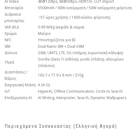
AI Video
4K@120fps, 8K@30fps, HDR10+, LUT import
Μπαταρία
5500mAh / 90W ενσύρματη / 50W ασύρματη φόρτιση
Διάρκεια
~57 ώρες χρήσης / 1600 κύκλοι φόρτισης
μπαταρίας
SAR (EU)
0.99 W/kg (κεφάλι & σώμα)
Χρώμα
Μαύρο
NFC
Υποστηρίζεται για ΕΕ
SIM
Dual Nano-SIM + Dual eSIM
Δίκτυα
GSM, UMTS, LTE, 5G (πλήρης ευρωπαϊκή κάλυψη)
Gorilla Glass 7i (οθόνη), γυαλί (πλάτη), αλουμίνιο
Υλικά
(πλαίσιο)
Διαστάσεις /
162.7 x 77.9 x 8 mm / 210g
Βάρος
Ενεργειακή Κλάση
A (A-G)
IoT
HyperAI, Offline Communication, Circle to Search
Επεξεργασία AI
AI Writing, Interpreter, Search, Dynamic Wallpapers
Περιεχόμενα Συσκευασίας (Ελληνική Αγορά)