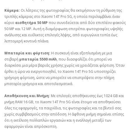
Κάμερα:
Οι λάτρεις της φωτογραφίας θα εκτιμήσουν τη ρύθμιση της
τριπλής κάμερας στο Xiaomi 14T Pro 5G, η οποία περιλαμβάνει έναν
κύριο
αισθητήρα 50 MP
που συνοδεύεται από δύο επιπλέον φακούς
50 MP και 12 MP. Αυτή η διαμόρφωση επιτρέπει φωτογραφίες υψηλής
ανάλυσης και ευέλικτες επιλογές λήψης, από ευρυγώνια τοπία έως
λεπτομερή κοντινά πλάνα.
Μπαταρία και φόρτιση:
Η συσκευή είναι εξοπλισμένη με μια
στιβαρή
μπαταρία 5500 mAh
, που διασφαλίζει ότι μπορεί να
διαρκέσει μια μέρα βαριάς χρήσης χωρίς να χρειάζεται φόρτιση. Όταν
έρθει η ώρα να ενεργοποιηθεί, το Xiaomi 14T Pro 5G υποστηρίζει
γρήγορη φόρτιση, ώστε να μπορείτε να επιστρέψετε στην πλήρη
μπαταρία γρήγορα και αποτελεσματικά.
Αποθήκευση και Μνήμη:
Με επιλογές αποθήκευσης έως 1024 GB και
μνήμη RAM 16 GB, το Xiaomi 14T Pro 5G είναι έτοιμο να αποθηκεύσει
όλες τις εφαρμογές, τα παιχνίδια, τις φωτογραφίες και τα βίντεό σας
χωρίς συμβιβασμούς στην απόδοση. Η άφθονη μνήμη σημαίνει επίσης
ότι η εκτέλεση πολλαπλών εργασιών και η εναλλαγή μεταξύ των
εφαρμογών είναι απρόσκοπτη.