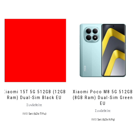
Xiaomi 15T 5G 512GB (12GB
Xiaomi Poco M8 5G 512GB
Ram) Dual-Sim Black EU
(8GB Ram) Dual-Sim Green
EU
Συνδεθείτε
Συνδεθείτε
IMEI
Set: (b2b-TlYu)
IMEI
Set: (b2b-XiFq)