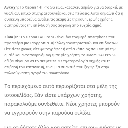
Αντοχή:
Το Xiaomi 14T Pro 5G είναι κατασκευασμένο για να διαρκεί, με
γυαλί ανθεκτικό στις γρατσουνιές και στις πτώσεις. Αυτό σημαίνει ότι η
συσκευή μπορεί να αντέξει τις ακαμψίες της καθημερινής χρήσης,
διατηρώντας την επένδυσή σας ασφαλή από τυχαία ζημιά.
Σύναψη:
Το Xiaomi 14T Pro 5G είναι ένα τρομερό smartphone που
προσφέρει μια ισορροπία υψηλών χαρακτηριστικών και επιδόσεων.
Είτε είστε gamer, είτε φωτογράφος ή απλά κάποιος που εκτιμά την
ομαλή και ανταποκρινόμενη εμπειρία χρήστη, το Xiaomi 14T Pro 5G
αξίζει σίγουρα να το σκεφτείτε. Με την τεχνολογία αιχμής και τη
στιβαρή του κατασκευή, είναι μια συσκευή που ξεχωρίζει στην
πολυσύχναστη αγορά των smartphone.
Το περιεχόμενο αυτό περιορίζεται στα μέλη της
ιστοσελίδας. Εάν είστε υπάρχων χρήστης,
παρακαλούμε συνδεθείτε. Νέοι χρήστες μπορούν
να εγγραφούν στην παρούσα σελίδα.
Για οτιδήποτε άλλο χρειαστείτε, επικοινωνήστε με