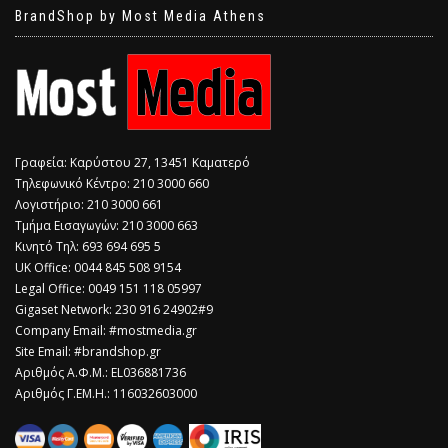
BrandShop by Most Media Athens
Γραφεία: Καρύστου 27, 13451 Καματερό
Τηλεφωνικό Κέντρο: 210 3000 660
Λογιστήριο: 210 3000 661
Τμήμα Εισαγωγών: 210 3000 663
Κινητό Τηλ: 693 694 695 5
​UK Office: 0044 845 508 9154
Legal Office: 0049 151 118 05997
Gigaset Network: 230 916 24902#9
Company Email: #mostmedia.gr
Site Email: #brandshop.gr
Αριθμός Α.Φ.Μ.: EL036881736
Αριθμός Γ.ΕΜ.Η.: 116032603000