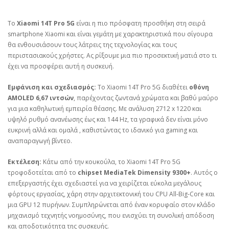
Το
Xiaomi 14T Pro 5G
είναι η πιο πρόσφατη προσθήκη στη σειρά
smartphone Xiaomi και είναι γεμάτη με χαρακτηριστικά που σίγουρα
θα ενθουσιάσουν τους λάτρεις της τεχνολογίας και τους
περιστασιακούς χρήστες. Ας ρίξουμε μια πιο προσεκτική ματιά στο τι
έχει να προσφέρει αυτή η συσκευή.
Εμφάνιση και σχεδιασμός:
Το Xiaomi 14T Pro 5G διαθέτει
οθόνη
AMOLED 6,67 ιντσών
, παρέχοντας ζωντανά χρώματα και βαθύ μαύρο
για μια καθηλωτική εμπειρία θέασης. Με ανάλυση 2712 x 1220 και
υψηλό ρυθμό ανανέωσης έως και 144 Hz, τα γραφικά δεν είναι μόνο
ευκρινή αλλά και ομαλά , καθιστώντας το ιδανικό για gaming και
αναπαραγωγή βίντεο.
Εκτέλεση:
Κάτω από την κουκούλα, το Xiaomi 14T Pro 5G
τροφοδοτείται από το
chipset MediaTek Dimensity 9300+
. Αυτός ο
επεξεργαστής έχει σχεδιαστεί για να χειρίζεται εύκολα μεγάλους
φόρτους εργασίας, χάρη στην αρχιτεκτονική του CPU All-Big-Core και
μια GPU 12 πυρήνων. Συμπληρώνεται από έναν κορυφαίο στον κλάδο
μηχανισμό τεχνητής νοημοσύνης, που ενισχύει τη συνολική απόδοση
και αποδοτικότητα της συσκευής.