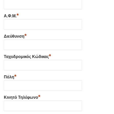
*
Α.Φ.Μ.
*
Διεύθυνση
*
Ταχυδρομικός Κώδικας
*
Πόλη
*
Κινητό Τηλέφωνο