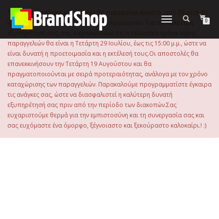
στο
περιεχόμενο
Το ηλεκτρονικό μας κατάστημα θα παραμείνει κλειστό, από Πέμπτη 30
Εναλλαγή
0
Ιουλίου 2026 μέχρι και την Τρίτη 18 Αυγούστου. Για την καλύτερη
πλοήγησης
εξυπηρέτησή σας, σας ενημερώνουμε ότι η τελευταία ημέρα λήψης
παραγγελιών θα είναι η Τετάρτη 29 Ιουλίου, έως τις 15:00 μ.μ., ώστε να
είναι δυνατή η προετοιμασία και η εκτέλεσή τους.Οι αποστολές θα
επανεκκινήσουν την Τετάρτη 19 Αυγούστου και θα
πραγματοποιούνται με σειρά προτεραιότητας, ανάλογα με τον χρόνο
καταχώρισης των παραγγελιών. Παρακαλούμε προγραμματίστε έγκαιρα
τις ανάγκες σας, ώστε να διασφαλιστεί η καλύτερη δυνατή
εξυπηρέτησή σας πριν από την περίοδο των διακοπών.Σας
ευχαριστούμε θερμά για την εμπιστοσύνη και τη συνεργασία σας και
σας ευχόμαστε ένα όμορφο, ξέγνοιαστο και ξεκούραστο καλοκαίρι.! :)