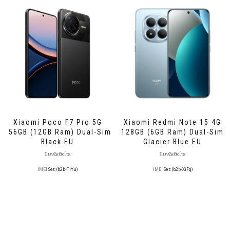
Xiaomi Poco F7 Pro 5G
Xiaomi Redmi Note 15 4G
256GB (12GB Ram) Dual-Sim
128GB (6GB Ram) Dual-Sim
Black EU
Glacier Blue EU
Συνδεθείτε
Συνδεθείτε
IMEI
Set: (b2b-TlYu)
IMEI
Set: (b2b-XiFq)