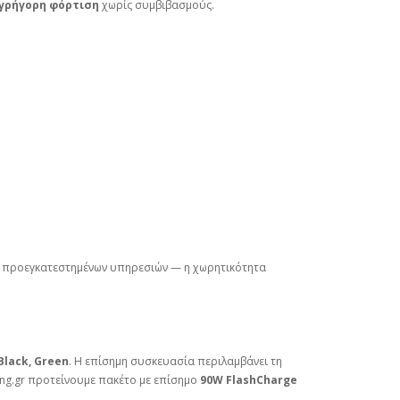
γρήγορη φόρτιση
χωρίς συμβιβασμούς.
ι προεγκατεστημένων υπηρεσιών — η χωρητικότητα
 Black, Green
. Η επίσημη συσκευασία περιλαμβάνει τη
hing.gr προτείνουμε πακέτο με επίσημο
90W FlashCharge