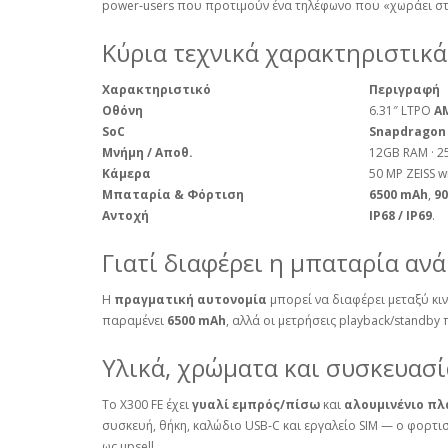
power‑users που προτιμούν ένα τηλέφωνο που «χωράει στ
Κύρια τεχνικά χαρακτηριστικά
Χαρακτηριστικό
Περιγραφή
Οθόνη
6.31″ LTPO
A
SoC
Snapdragon 
Μνήμη / Αποθ.
12GB RAM · 2
Κάμερα
50 MP ZEISS w
Μπαταρία & Φόρτιση
6500 mAh
,
9
Αντοχή
IP68 / IP69
.
Γιατί διαφέρει η μπαταρία αν
Η
πραγματική αυτονομία
μπορεί να διαφέρει μεταξύ κι
παραμένει
6500 mAh
, αλλά οι μετρήσεις playback/standby 
Υλικά, χρώματα και συσκευασί
Το X300 FE έχει
γυαλί εμπρός/πίσω
και
αλουμινένιο πλ
συσκευή, θήκη, καλώδιο USB‑C και εργαλείο SIM — ο φορτι
ως upsell.