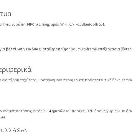
κτυα
ort για Ευρώπη,
NFC
για πληρωμές, Wi‑Fi 6/7 και Bluetooth 5.4.
 για
βελτίωση εικόνας
, σταθεροποίηση και multi‑frame επεξεργασία βίντεο
εριφερικά
e
για πλήρη ταχύτητα. Προτεινόμενα περιφερικά: προστατευτική θήκη, temper
DOA αντικαταστάσεις εντός 7–14 ημερών και παρέχει B2B όρους χωρίς ΦΠΑ 
2%).
(Ελλάδα)