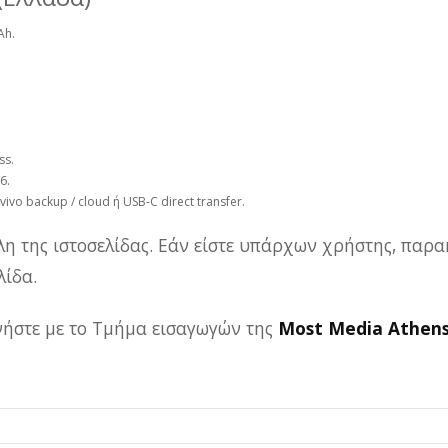
Ah.
ss.
6.
vo backup / cloud ή USB‑C direct transfer.
λη της ιστοσελίδας. Εάν είστε υπάρχων χρήστης, παρα
ίδα.
ωνήστε με το Τμήμα εισαγωγών της
Most Media Athen