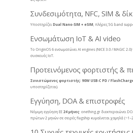
Συνδεσιμότητα, NFC, SIM & δί
Υποστηρίζει
Dual Nano‑SIM + eSIM
, πλήρες 5G band supp
Ενσωμάτωση IoT & AI video
Το OriginOS 6 ενσωματώνει AI engines (NICE 3.0 / MAGIC 2.0)
συσκευές IoT.
Προτεινόμενος φορτιστής & π
Συνιστώμενος φορτιστής:
90W USB‑C PD / FlashCharg
υποστηρίζεται).
Εγγύηση, DOA & επιστροφές
Νόμιμη εγγύηση ΕΕ
24 μήνες
· onething.gr διεκπεραιώνει 
πρώτων 2 μηνών σε σειρές flagship κυμαίνεται χαμηλά (~1–
10 Συχνές τεχνικές ερωτήσεις 