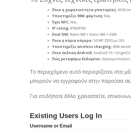
Ποια η χωρητικότητα μπαταρίας;
6500 m
Υποστηρίζει 90W φόρτιση;
Ναι.
Έχει NFC;
Ναι.
IP rating;
IP68/IP69.
Dual SIM;
Nano‑SIM + Nano‑SIM + eSIM.
Ποια η κύρια κάμερα;
50 MP ZEISS με OIS.
Υποστηρίζει wireless charging;
40W wirele
Ποια έκδοση Android;
Android 16 / OriginOS 
Πώς μεταφέρω δεδομένα;
Χρησιμοποιήστε vi
Το περιεχόμενο αυτό περιορίζεται στα μέ
μπορούν να εγγραφούν στην παρούσα σελ
Για οτιδήποτε άλλο χρειαστείτε, επικοιν
Existing Users Log In
Username or Email