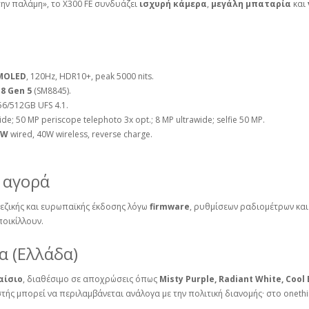
ην παλάμη», το X300 FE συνδυάζει
ισχυρή κάμερα
,
μεγάλη μπαταρία
και
MOLED
, 120Hz, HDR10+, peak 5000 nits.
8 Gen 5
(SM8845).
56/512GB UFS 4.1.
ide; 50 MP periscope telephoto 3x opt.; 8 MP ultrawide; selfie 50 MP.
0W
wired, 40W wireless, reverse charge.
ά αγορά
νεζικής και ευρωπαϊκής έκδοσης λόγω
firmware
, ρυθμίσεων ραδιομέτρων κα
ποικίλλουν.
α (Ελλάδα)
αίσιο
, διαθέσιμο σε αποχρώσεις όπως
Misty Purple, Radiant White, Cool
στής μπορεί να περιλαμβάνεται ανάλογα με την πολιτική διανομής· στο onet