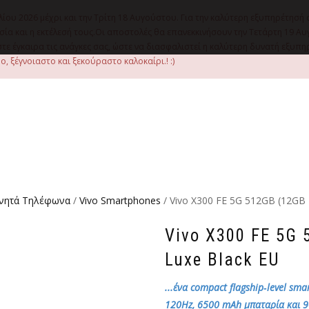
λίου 2026 μέχρι και την Τρίτη 18 Αυγούστου. Για την καλύτερη εξυπηρέτησή 
οιμασία και η εκτέλεσή τους.Οι αποστολές θα επανεκκινήσουν την Τετάρτη 1
ε έγκαιρα τις ανάγκες σας, ώστε να διασφαλιστεί η καλύτερη δυνατή εξυπ
, ξέγνοιαστο και ξεκούραστο καλοκαίρι.! :)
ινητά Τηλέφωνα
/
Vivo Smartphones
/ Vivo X300 FE 5G 512GB (12GB 
Vivo X300 FE 5G
Luxe Black EU
...ένα compact flagship‑level s
120Hz, 6500 mAh μπαταρία και 9