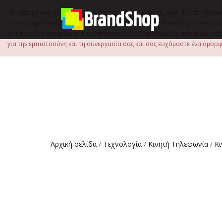
στο
περιεχόμενο
Το ηλεκτρονικό μας κατάστημα θα παραμείνει κλειστό, από Πέμπτη 30 Ιου
η Τετάρτη 29 Ιουλίου, έως τις 15:00 μ.μ., ώστε να είναι δυνατή η προετ
με τον χρόνο καταχώρισης των παραγγελιών. Παρακαλούμε προγραμματίστ
για την εμπιστοσύνη και τη συνεργασία σας και σας ευχόμαστε ένα όμορφο
Αρχική σελίδα
/
Τεχνολογία
/
Κινητή Τηλεφωνία
/
Κ