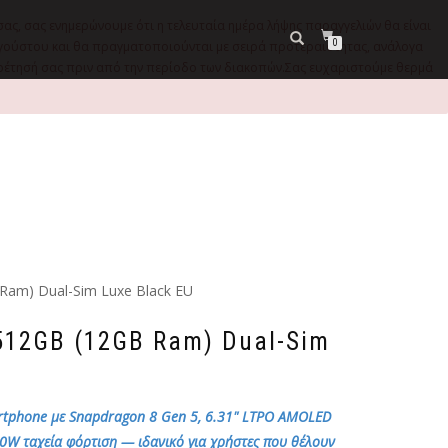
σας, σας ενημερώνουμε ότι η τελευταία ημέρα λήψης παραγγελιών θα είναι
0
9 Αυγούστου και θα πραγματοποιούνται με σειρά προτεραιότητας, ανάλογα
ηρέτησή σας πριν από την περίοδο των διακοπών.Σας ευχαριστούμε θερμά
Ram) Dual-Sim Luxe Black EU
 512GB (12GB Ram) Dual-Sim
martphone με Snapdragon 8 Gen 5, 6.31" LTPO AMOLED
0W ταχεία φόρτιση — ιδανικό για χρήστες που θέλουν