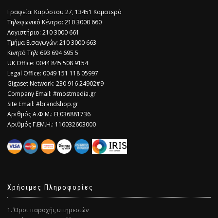
Γραφεία: Καρύστου 27, 13451 Καματερό
Τηλεφωνικό Κέντρο: 210 3000 660
Λογιστήριο: 210 3000 661
Τμήμα Εισαγωγών: 210 3000 663
Κινητό Τηλ: 693 694 695 5
​UK Office: 0044 845 508 9154
Legal Office: 0049 151 118 05997
Gigaset Network: 230 916 24902#9
Company Email: #mostmedia.gr
Site Email: #brandshop.gr
Αριθμός Α.Φ.Μ.: EL036881736
Αριθμός Γ.ΕΜ.Η.: 116032603000
Χρήσιμες Πληροφορίες
1. Όροι παροχής υπηρεσιών