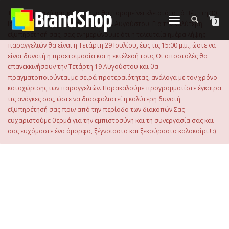
στο
περιεχόμενο
Το ηλεκτρονικό μας κατάστημα θα παραμείνει κλειστό, από Πέμπτη 30
Εναλλαγή
0
Ιουλίου 2026 μέχρι και την Τρίτη 18 Αυγούστου. Για την καλύτερη
πλοήγησης
εξυπηρέτησή σας, σας ενημερώνουμε ότι η τελευταία ημέρα λήψης
παραγγελιών θα είναι η Τετάρτη 29 Ιουλίου, έως τις 15:00 μ.μ., ώστε να
είναι δυνατή η προετοιμασία και η εκτέλεσή τους.Οι αποστολές θα
επανεκκινήσουν την Τετάρτη 19 Αυγούστου και θα
πραγματοποιούνται με σειρά προτεραιότητας, ανάλογα με τον χρόνο
καταχώρισης των παραγγελιών. Παρακαλούμε προγραμματίστε έγκαιρα
τις ανάγκες σας, ώστε να διασφαλιστεί η καλύτερη δυνατή
εξυπηρέτησή σας πριν από την περίοδο των διακοπών.Σας
ευχαριστούμε θερμά για την εμπιστοσύνη και τη συνεργασία σας και
σας ευχόμαστε ένα όμορφο, ξέγνοιαστο και ξεκούραστο καλοκαίρι.! :)