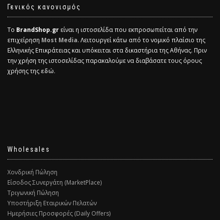
Γενικός κανονισμός
Το
BrandShop.gr
είναι η ιστοσελίδα που εκπροσωπείται από την
επιχείρηση
Most Media
. Λειτουργεί κάτω από το νομικό πλαίσιο της
Ελληνικής Επικράτειας και υπόκειται στα δικαστήρια της Αθήνας. Πριν
την χρήση της ιστοσελίδας παρακαλούμε να διαβάσατε τους όρους
χρήσης της
εδώ.
Wholesales
Χονδρική Πώληση
Είσοδος Συνεργάτη (MarketPlace)
Τριγωνική Πώληση
Υποστήριξη Εταιρικών Πελατών
Ημερήσιες Προσφορές (Daily Offers)