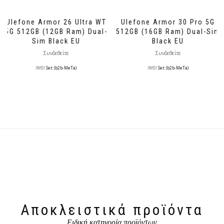
Ulefone Armor 26 Ultra WT
Ulefone Armor 30 Pro 5G
5G 512GB (12GB Ram) Dual-
512GB (16GB Ram) Dual-Sim
Sim Black EU
Black EU
Συνδεθείτε
Συνδεθείτε
IMEI
Set: (b2b-MeTa)
IMEI
Set: (b2b-MeTa)
Αποκλειστικά προϊόντα
Ειδική κατηγορία προϊόντων