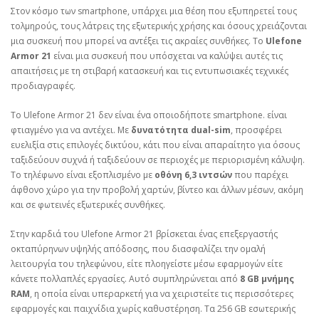
Στον κόσμο των smartphone, υπάρχει μια θέση που εξυπηρετεί τους
τολμηρούς, τους λάτρεις της εξωτερικής χρήσης και όσους χρειάζονται
μια συσκευή που μπορεί να αντέξει τις ακραίες συνθήκες. Το
Ulefone
Armor 21
είναι μια συσκευή που υπόσχεται να καλύψει αυτές τις
απαιτήσεις με τη στιβαρή κατασκευή και τις εντυπωσιακές τεχνικές
προδιαγραφές.
Το Ulefone Armor 21 δεν είναι ένα οποιοδήποτε smartphone. είναι
φτιαγμένο για να αντέχει. Με
δυνατότητα dual-sim
, προσφέρει
ευελιξία στις επιλογές δικτύου, κάτι που είναι απαραίτητο για όσους
ταξιδεύουν συχνά ή ταξιδεύουν σε περιοχές με περιορισμένη κάλυψη.
Το τηλέφωνο είναι εξοπλισμένο με
οθόνη 6,3 ιντσών
που παρέχει
άφθονο χώρο για την προβολή χαρτών, βίντεο και άλλων μέσων, ακόμη
και σε φωτεινές εξωτερικές συνθήκες.
Στην καρδιά του Ulefone Armor 21 βρίσκεται ένας επεξεργαστής
οκταπύρηνων υψηλής απόδοσης, που διασφαλίζει την ομαλή
λειτουργία του τηλεφώνου, είτε πλοηγείστε μέσω εφαρμογών είτε
κάνετε πολλαπλές εργασίες. Αυτό συμπληρώνεται από
8 GB μνήμης
RAM
, η οποία είναι υπεραρκετή για να χειριστείτε τις περισσότερες
εφαρμογές και παιχνίδια χωρίς καθυστέρηση. Τα 256 GB εσωτερικής