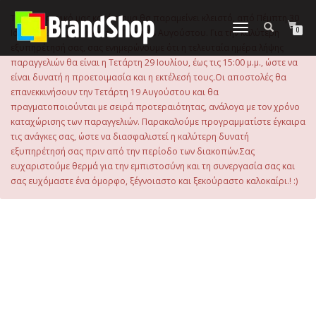
στο
περιεχόμενο
Το ηλεκτρονικό μας κατάστημα θα παραμείνει κλειστό, από Πέμπτη 30
Εναλλαγή
0
Ιουλίου 2026 μέχρι και την Τρίτη 18 Αυγούστου. Για την καλύτερη
πλοήγησης
εξυπηρέτησή σας, σας ενημερώνουμε ότι η τελευταία ημέρα λήψης
παραγγελιών θα είναι η Τετάρτη 29 Ιουλίου, έως τις 15:00 μ.μ., ώστε να
είναι δυνατή η προετοιμασία και η εκτέλεσή τους.Οι αποστολές θα
επανεκκινήσουν την Τετάρτη 19 Αυγούστου και θα
πραγματοποιούνται με σειρά προτεραιότητας, ανάλογα με τον χρόνο
καταχώρισης των παραγγελιών. Παρακαλούμε προγραμματίστε έγκαιρα
τις ανάγκες σας, ώστε να διασφαλιστεί η καλύτερη δυνατή
εξυπηρέτησή σας πριν από την περίοδο των διακοπών.Σας
ευχαριστούμε θερμά για την εμπιστοσύνη και τη συνεργασία σας και
σας ευχόμαστε ένα όμορφο, ξέγνοιαστο και ξεκούραστο καλοκαίρι.! :)