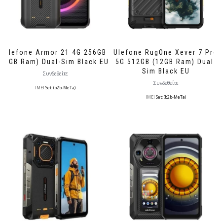
Ulefone Armor 21 4G 256GB
Ulefone RugOne Xever 7 Pro
(8GB Ram) Dual-Sim Black EU
5G 512GB (12GB Ram) Dual-
Sim Black EU
Συνδεθείτε
Συνδεθείτε
IMEI
Set: (b2b-MeTa)
IMEI
Set: (b2b-MeTa)