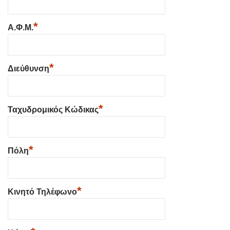
*
Α.Φ.Μ.
*
Διεύθυνση
*
Ταχυδρομικός Κώδικας
*
Πόλη
*
Κινητό Τηλέφωνο