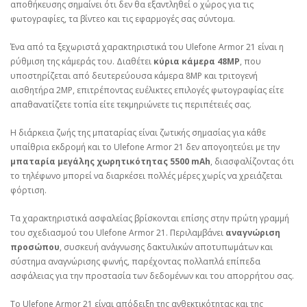
αποθήκευσης σημαίνει ότι δεν θα εξαντληθεί ο χώρος για τις
φωτογραφίες, τα βίντεο και τις εφαρμογές σας σύντομα.
Ένα από τα ξεχωριστά χαρακτηριστικά του Ulefone Armor 21 είναι η
ρύθμιση της κάμεράς του. Διαθέτει
κύρια κάμερα 48MP
, που
υποστηρίζεται από δευτερεύουσα κάμερα 8MP και τριτογενή
αισθητήρα 2MP, επιτρέποντας ευέλικτες επιλογές φωτογραφίας είτε
απαθανατίζετε τοπία είτε τεκμηριώνετε τις περιπέτειές σας.
Η διάρκεια ζωής της μπαταρίας είναι ζωτικής σημασίας για κάθε
υπαίθρια εκδρομή και το Ulefone Armor 21 δεν απογοητεύει με την
μπαταρία μεγάλης χωρητικότητας 5500 mAh
, διασφαλίζοντας ότι
το τηλέφωνο μπορεί να διαρκέσει πολλές μέρες χωρίς να χρειάζεται
φόρτιση.
Τα χαρακτηριστικά ασφαλείας βρίσκονται επίσης στην πρώτη γραμμή
του σχεδιασμού του Ulefone Armor 21. Περιλαμβάνει
αναγνώριση
προσώπου
, συσκευή ανάγνωσης δακτυλικών αποτυπωμάτων και
σύστημα αναγνώρισης φωνής, παρέχοντας πολλαπλά επίπεδα
ασφάλειας για την προστασία των δεδομένων και του απορρήτου σας.
Το Ulefone Armor 21 είναι απόδειξη της ανθεκτικότητας και της