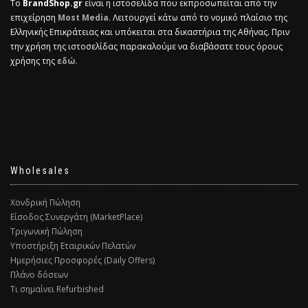
Το
BrandShop.gr
είναι η ιστοσελίδα που εκπροσωπείται από την
επιχείρηση
Most Media
. Λειτουργεί κάτω από το νομικό πλαίσιο της
Ελληνικής Επικράτειας και υπόκειται στα δικαστήρια της Αθήνας. Πριν
την χρήση της ιστοσελίδας παρακαλούμε να διαβάσατε τους όρους
χρήσης της
εδώ.
Wholesales
Χονδρική Πώληση
Είσοδος Συνεργάτη (MarketPlace)
Τριγωνική Πώληση
Υποστήριξη Εταιρικών Πελατών
Ημερήσιες Προσφορές (Daily Offers)
Πλάνο δόσεων
Τι σημαίνει Refurbished