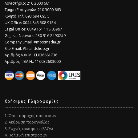
Λογιστήριο: 210 3000 661
Τμήμα Εισαγωγών: 210 3000 663
Κινητό Τηλ: 693 694 695 5
​UK Office: 0044 845 508 9154
Legal Office: 0049 151 118 05997
Gigaset Network: 230 916 24902#9
Company Email: #mostmedia.gr
Site Email: #brandshop.gr
Αριθμός Α.Φ.Μ.: EL036881736
Αριθμός Γ.ΕΜ.Η.: 116032603000
Χρήσιμες Πληροφορίες
1. Όροι παροχής υπηρεσιών
2. Ακύρωση παραγγελίας
3. Συχνές ερωτήσεις (FAQs)
4. Πολιτική επιστροφών