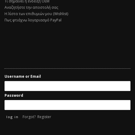
Τι σημαίνει η ένδειξη ΟΕΜ
Αναζητήστε την αποστολή σας
Η λίστα των επιθυμιών μου (Wishlist)
Πως φτιάχνω λογαριασμό PayPal
Username or Email
Password
Forgot?
Register