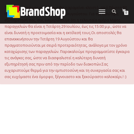
στο
περιεχόμενο
Το ηλεκτρονικό μας κατάστημα θα παραμείνει κλειστό, από Πέμπτη 30
Εναλλαγή
0
Ιουλίου 2026 μέχρι και την Τρίτη 18 Αυγούστου. Για την καλύτερη
πλοήγησης
εξυπηρέτησή σας, σας ενημερώνουμε ότι η τελευταία ημέρα λήψης
παραγγελιών θα είναι η Τετάρτη 29 Ιουλίου, έως τις 15:00 μ.μ., ώστε να
είναι δυνατή η προετοιμασία και η εκτέλεσή τους.Οι αποστολές θα
επανεκκινήσουν την Τετάρτη 19 Αυγούστου και θα
πραγματοποιούνται με σειρά προτεραιότητας, ανάλογα με τον χρόνο
καταχώρισης των παραγγελιών. Παρακαλούμε προγραμματίστε έγκαιρα
τις ανάγκες σας, ώστε να διασφαλιστεί η καλύτερη δυνατή
εξυπηρέτησή σας πριν από την περίοδο των διακοπών.Σας
ευχαριστούμε θερμά για την εμπιστοσύνη και τη συνεργασία σας και
σας ευχόμαστε ένα όμορφο, ξέγνοιαστο και ξεκούραστο καλοκαίρι.! :)