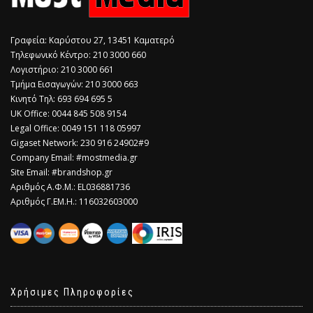
Γραφεία: Καρύστου 27, 13451 Καματερό
Τηλεφωνικό Κέντρο: 210 3000 660
Λογιστήριο: 210 3000 661
Τμήμα Εισαγωγών: 210 3000 663
Κινητό Τηλ: 693 694 695 5
​UK Office: 0044 845 508 9154
Legal Office: 0049 151 118 05997
Gigaset Network: 230 916 24902#9
Company Email: #mostmedia.gr
Site Email: #brandshop.gr
Αριθμός Α.Φ.Μ.: EL036881736
Αριθμός Γ.ΕΜ.Η.: 116032603000
Χρήσιμες Πληροφορίες