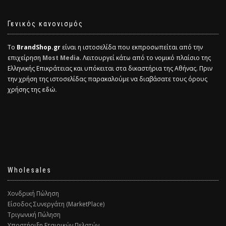
Γενικός κανονισμός
Το
BrandShop.gr
είναι η ιστοσελίδα που εκπροσωπείται από την
επιχείρηση
Most Media
. Λειτουργεί κάτω από το νομικό πλαίσιο της
Ελληνικής Επικράτειας και υπόκειται στα δικαστήρια της Αθήνας. Πριν
την χρήση της ιστοσελίδας παρακαλούμε να διαβάσατε τους όρους
χρήσης της
εδώ.
Wholesales
Χονδρική Πώληση
Είσοδος Συνεργάτη (MarketPlace)
Τριγωνική Πώληση
Υποστήριξη Εταιρικών Πελατών