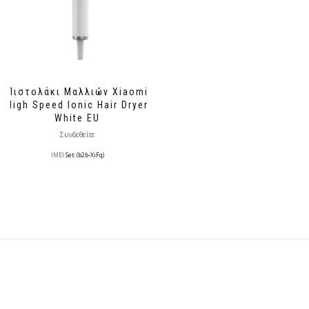
Πιστολάκι Μαλλιών Xiaomi
High Speed Ionic Hair Dryer
White EU
Συνδεθείτε
IMEI
Set: (b2b-XiFq)