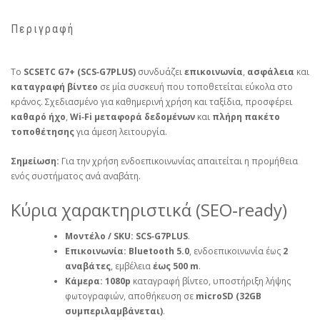
Περιγραφή
Το
SCSETC G7+ (SCS‑G7PLUS)
συνδυάζει
επικοινωνία
,
ασφάλεια
και
καταγραφή βίντεο
σε μία συσκευή που τοποθετείται εύκολα στο
κράνος. Σχεδιασμένο για καθημερινή χρήση και ταξίδια, προσφέρει
καθαρό ήχο
,
Wi‑Fi μεταφορά δεδομένων
και
πλήρη πακέτο
τοποθέτησης
για άμεση λειτουργία.
Σημείωση:
Για την χρήση ενδοεπικοινωνίας απαιτείται η προμήθεια
ενός συστήματος ανά αναβάτη.
Κύρια χαρακτηριστικά (SEO‑ready)
Μοντέλο / SKU:
SCS‑G7PLUS
.
Επικοινωνία:
Bluetooth 5.0
, ενδοεπικοινωνία έως
2
αναβάτες
, εμβέλεια
έως 500 m
.
Κάμερα:
1080p
καταγραφή βίντεο, υποστήριξη λήψης
φωτογραφιών, αποθήκευση σε
microSD (32GB
συμπεριλαμβάνεται)
.