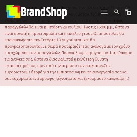
στο
περιεχόμενο
Το ηλεκτρονικό μας κατάστημα θα παραμείνει κλειστό, από Πέμπτη 30
Εναλλαγή
0
Ιουλίου 2026 μέχρι και την Τρίτη 18 Αυγούστου. Για την καλύτερη
πλοήγησης
εξυπηρέτησή σας, σας ενημερώνουμε ότι η τελευταία ημέρα λήψης
παραγγελιών θα είναι η Τετάρτη 29 Ιουλίου, έως τις 15:00 μ.μ., ώστε να
είναι δυνατή η προετοιμασία και η εκτέλεσή τους.Οι αποστολές θα
επανεκκινήσουν την Τετάρτη 19 Αυγούστου και θα
πραγματοποιούνται με σειρά προτεραιότητας, ανάλογα με τον χρόνο
καταχώρισης των παραγγελιών. Παρακαλούμε προγραμματίστε έγκαιρα
τις ανάγκες σας, ώστε να διασφαλιστεί η καλύτερη δυνατή
εξυπηρέτησή σας πριν από την περίοδο των διακοπών.Σας
ευχαριστούμε θερμά για την εμπιστοσύνη και τη συνεργασία σας και
σας ευχόμαστε ένα όμορφο, ξέγνοιαστο και ξεκούραστο καλοκαίρι.! :)