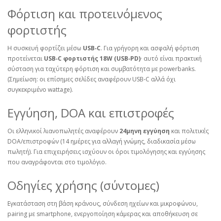
Φόρτιση και προτεινόμενος
φορτιστής
Η συσκευή φορτίζει μέσω
USB‑C
. Για γρήγορη και ασφαλή φόρτιση
προτείνεται
USB‑C φορτιστής 18W (USB‑PD)
· αυτό είναι πρακτική
σύσταση για ταχύτερη φόρτιση και συμβατότητα με powerbanks.
(Σημείωση: οι επίσημες σελίδες αναφέρουν USB‑C αλλά όχι
συγκεκριμένο wattage).
Εγγύηση, DOA και επιστροφές
Οι ελληνικοί λιανοπωλητές αναφέρουν
24μηνη εγγύηση
και πολιτικές
DOA/επιστροφών (14 ημέρες για αλλαγή γνώμης, διαδικασία μέσω
πωλητή). Για επιχειρήσεις ισχύουν οι όροι τιμολόγησης και εγγύησης
που αναγράφονται στο τιμολόγιο.
Οδηγίες χρήσης (σύντομες)
Εγκατάσταση στη βάση κράνους, σύνδεση ηχείων και μικροφώνου,
pairing με smartphone, ενεργοποίηση κάμερας και αποθήκευση σε