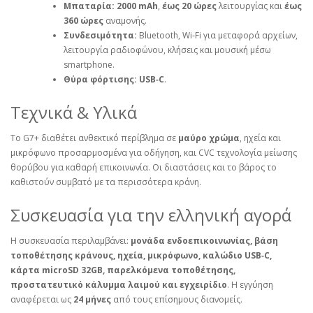
Μπαταρία:
2000 mAh
,
έως 20 ώρες
λειτουργίας και
έως
360 ώρες
αναμονής.
Συνδεσιμότητα:
Bluetooth, Wi‑Fi για μεταφορά αρχείων,
λειτουργία ραδιοφώνου, κλήσεις και μουσική μέσω
smartphone.
Θύρα φόρτισης:
USB‑C
.
Τεχνικά & Υλικά
Το G7+ διαθέτει ανθεκτικό περίβλημα σε
μαύρο χρώμα
, ηχεία και
μικρόφωνο προσαρμοσμένα για οδήγηση, και CVC τεχνολογία μείωσης
θορύβου για καθαρή επικοινωνία. Οι διαστάσεις και το βάρος το
καθιστούν συμβατό με τα περισσότερα κράνη.
Συσκευασία για την ελληνική αγορά
Η συσκευασία περιλαμβάνει:
μονάδα ενδοεπικοινωνίας, βάση
τοποθέτησης κράνους, ηχεία, μικρόφωνο, καλώδιο USB‑C,
κάρτα microSD 32GB, παρελκόμενα τοποθέτησης,
προστατευτικό κάλυμμα λαιμού και εγχειρίδιο
. Η εγγύηση
αναφέρεται ως
24 μήνες
από τους επίσημους διανομείς.