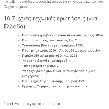
microSD. Φροντίδα: αποφυγή έκθεσης σε έντονη υγρασία και τακτικός
έλεγχος στερέωσης.
10 Συχνές τεχνικές ερωτήσεις (για
Ελλάδα)
Πόση είναι η εμβέλεια ενδοεπικοινωνίας;
Έως
500 m
.
Πόσοι αναβάτες συνδέονται;
Έως
2
.
Τι ανάλυση βίντεο έχει η κάμερα;
1080p
.
Πόση μπαταρία;
2000 mAh
, έως
20 ώρες
λειτουργίας.
Περιλαμβάνεται microSD;
Ναι,
32GB
.
Υποστηρίζει Wi‑Fi μεταφορά;
Ναι.
Τύπος φόρτισης;
USB‑C
.
Υπάρχει ραδιόφωνο;
Ναι, λειτουργία ραδιοφώνου
αναφέρεται.
Ποια τεχνολογία μείωσης θορύβου;
CVC
.
Εγγύηση;
24 μήνες
μέσω επίσημων διανομέων.
Γιατί να το αγοράσετε τώρα