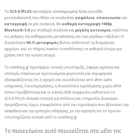
Το
SCS‑G7PLUS
προσφέρει ολοκληρωμένη λύση για κάθε
μοτοσικλετιστή που θέλει να συνδυάσει
ασφάλεια
,
επικοινωνία
και
καταγραφή
σε μία συσκευή. Με
καθαρή καταγραφή 1080p
,
Bluetooth 5.0
για σταθερή σύνδεση και
μεγάλη αυτονομία
, καλύπτει
τις ανάγκες της καθημερινής μετακίνησης και των μεγάλων ταξιδιών. Η
δυνατότητα
Wi‑Fi μεταφοράς
βίντεο απλοποιεί τη διαχείριση
αρχείων, ενώ το πλήρες πακέτο τοποθέτησης το καθιστά έτοιμο για
χρήση από την πρώτη στιγμή.
Το onething.gr προσφέρει τοπική υποστήριξη, 24μηνη εγγύηση και
επιλογές πακέτων με προτεινόμενα φορτιστές και περιφερικά,
εξασφαλίζοντας ότι η αγορά σας συνοδεύεται από after‑sales
υπηρεσίες. Για επιχειρήσεις, η δυνατότητα τιμολόγησης χωρίς ΦΠΑ
(όπου προβλέπεται) και οι ειδικές B2B συμφωνίες καθιστούν το
SCS‑G7PLUS ιδανική επιλογή για στόλους και υπηρεσίες διανομών.
Αγοράζοντας τώρα, επωφελείστε από την τεχνολογία που βελτιώνει την
ασφάλεια και την εμπειρία οδήγησης, με την εγγύηση ότι το προϊόν
υποστηρίζεται τοπικά από το onething.gr.
Το περιεχόμενο αυτό περιορίζεται στα μέλη της