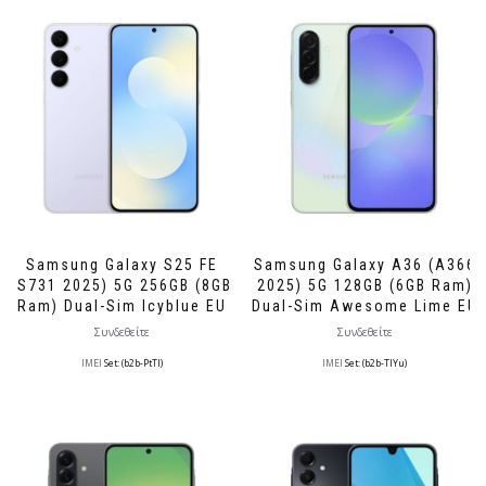
Samsung Galaxy S25 FE
Samsung Galaxy A36 (A366
(S731 2025) 5G 256GB (8GB
2025) 5G 128GB (6GB Ram)
Ram) Dual-Sim Icyblue EU
Dual-Sim Awesome Lime EU
Συνδεθείτε
Συνδεθείτε
IMEI
Set: (b2b-PtTl)
IMEI
Set: (b2b-TlYu)