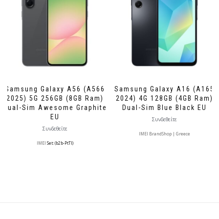
Samsung Galaxy A56 (A566
Samsung Galaxy A16 (A165
2025) 5G 256GB (8GB Ram)
2024) 4G 128GB (4GB Ram)
Dual-Sim Awesome Graphite
Dual-Sim Blue Black EU
EU
Συνδεθείτε
Συνδεθείτε
IMEI BrandShop | Greece
IMEI
Set: (b2b-PtTl)