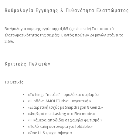
Βαθμολογία Εγγύησης & Πιθανότητα Ελαττώματος
Βαθμολογία νόμιμης εγγύησης: 4,6/5 (geizhals.de) Το ποσοστό
ελαττωματικότητας της σειράς FE εντός πρώτων 24 μηνών φτάνει το
2,6%.
Κριτικές Πελατών
10 Θετικές
«Το hinge “πετάει” – ομαλό και στιβαρό.»
«Η οθόνη AMOLED είναι μαγευτική.»
«Εξαιρετική ισχύς με Snapdragon 8 Gen 2.»
«Φοβερό multitasking στο Flex mode.»
«Η κάμερα αποδίδει σε χαμηλό φωτισμό.»
«Πολύ καλή αυτονομία για foldable.»
«One UI 6 τρέχει άψογα.»