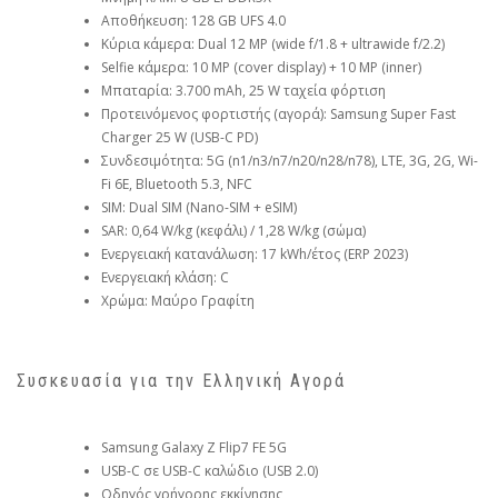
Αποθήκευση: 128 GB UFS 4.0
Κύρια κάμερα: Dual 12 MP (wide f/1.8 + ultrawide f/2.2)
Selfie κάμερα: 10 MP (cover display) + 10 MP (inner)
Μπαταρία: 3.700 mAh, 25 W ταχεία φόρτιση
Προτεινόμενος φορτιστής (αγορά): Samsung Super Fast
Charger 25 W (USB-C PD)
Συνδεσιμότητα: 5G (n1/n3/n7/n20/n28/n78), LTE, 3G, 2G, Wi-
Fi 6E, Bluetooth 5.3, NFC
SIM: Dual SIM (Nano-SIM + eSIM)
SAR: 0,64 W/kg (κεφάλι) / 1,28 W/kg (σώμα)
Ενεργειακή κατανάλωση: 17 kWh/έτος (ERP 2023)
Ενεργειακή κλάση: C
Χρώμα: Μαύρο Γραφίτη
Συσκευασία για την Ελληνική Αγορά
Samsung Galaxy Z Flip7 FE 5G
USB-C σε USB-C καλώδιο (USB 2.0)
Οδηγός γρήγορης εκκίνησης