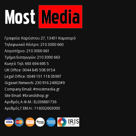
Γραφεία: Καρύστου 27, 13451 Καματερό
Τηλεφωνικό Κέντρο: 210 3000 660
Λογιστήριο: 210 3000 661
Τμήμα Εισαγωγών: 210 3000 663
Κινητό Τηλ: 693 694 695 5
​UK Office: 0044 845 508 9154
Legal Office: 0049 151 118 05997
Gigaset Network: 230 916 24902#9
Company Email: #mostmedia.gr
Site Email: #brandshop.gr
Αριθμός Α.Φ.Μ.: EL036881736
Αριθμός Γ.ΕΜ.Η.: 116032603000