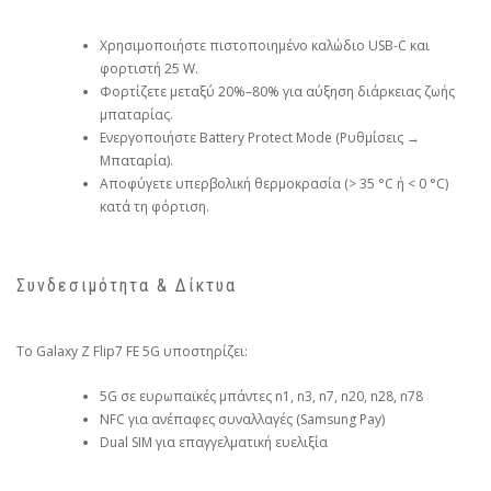
Χρησιμοποιήστε πιστοποιημένο καλώδιο USB-C και
φορτιστή 25 W.
Φορτίζετε μεταξύ 20%–80% για αύξηση διάρκειας ζωής
μπαταρίας.
Ενεργοποιήστε Battery Protect Mode (Ρυθμίσεις →
Μπαταρία).
Αποφύγετε υπερβολική θερμοκρασία (> 35 °C ή < 0 °C)
κατά τη φόρτιση.
Συνδεσιμότητα & Δίκτυα
Το Galaxy Z Flip7 FE 5G υποστηρίζει:
5G σε ευρωπαϊκές μπάντες n1, n3, n7, n20, n28, n78
NFC για ανέπαφες συναλλαγές (Samsung Pay)
Dual SIM για επαγγελματική ευελιξία