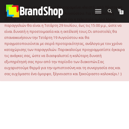
στο
περιεχόμενο
Το ηλεκτρονικό μας κατάστημα θα παραμείνει κλειστό, από Πέμπτη 30
Εναλλαγή
0
Ιουλίου 2026 μέχρι και την Τρίτη 18 Αυγούστου. Για την καλύτερη
πλοήγησης
εξυπηρέτησή σας, σας ενημερώνουμε ότι η τελευταία ημέρα λήψης
παραγγελιών θα είναι η Τετάρτη 29 Ιουλίου, έως τις 15:00 μ.μ., ώστε να
είναι δυνατή η προετοιμασία και η εκτέλεσή τους.Οι αποστολές θα
επανεκκινήσουν την Τετάρτη 19 Αυγούστου και θα
πραγματοποιούνται με σειρά προτεραιότητας, ανάλογα με τον χρόνο
καταχώρισης των παραγγελιών. Παρακαλούμε προγραμματίστε έγκαιρα
τις ανάγκες σας, ώστε να διασφαλιστεί η καλύτερη δυνατή
εξυπηρέτησή σας πριν από την περίοδο των διακοπών.Σας
ευχαριστούμε θερμά για την εμπιστοσύνη και τη συνεργασία σας και
σας ευχόμαστε ένα όμορφο, ξέγνοιαστο και ξεκούραστο καλοκαίρι.! :)