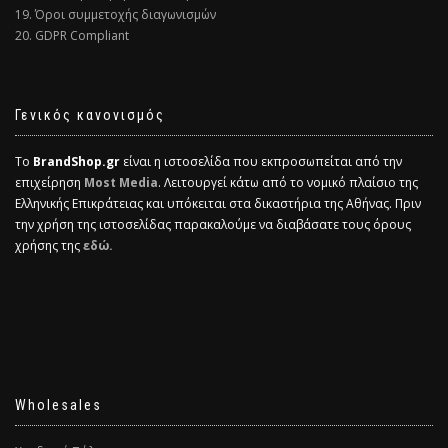
19. Όροι συμμετοχής διαγωνισμών
20. GDPR Compliant
Γενικός κανονισμός
Το
BrandShop.gr
είναι η ιστοσελίδα που εκπροσωπείται από την
επιχείρηση
Most Media
. Λειτουργεί κάτω από το νομικό πλαίσιο της
Ελληνικής Επικράτειας και υπόκειται στα δικαστήρια της Αθήνας. Πριν
την χρήση της ιστοσελίδας παρακαλούμε να διαβάσατε τους όρους
χρήσης της
εδώ.
Wholesales