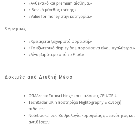
«Ανθεκτικό και premium αίσθημα.»
«Ιδανικό μέγεθος τσέπης.»
«Value for money στην κατηγορία.»
3 Αρνητικές
«Χρειάζεται ξεχωριστό φορτιστή.»
«Το εξωτερικό display θα μπορούσε να είναι μεγαλύτερο.»
«Λίγο βαρύτερο από το Flip6.»
Δοκιμές από Διεθνή Μέσα
GSMArena: Επαινεί hinge και επιδόσεις CPU/GPU.
TechRadar UK: Υποστηρίζει Nightography & αντοχή
πιθαμών.
Notebookcheck: Βαθμολογία κορυφαίας φωτεινότητας και
αντιθέσεων.