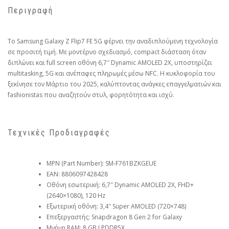
Περιγραφή
Το Samsung Galaxy Z Flip7 FE 5G φέρνει την αναδιπλούμενη τεχνολογία
σε προσιτή τιμή. Με μοντέρνο σχεδιασμό, compact διάσταση όταν
διπλώνει και full screen οθόνη 6,7″ Dynamic AMOLED 2X, υποστηρίζει
multitasking, 5G και ανέπαφες πληρωμές μέσω NFC. Η κυκλοφορία του
ξεκίνησε τον Μάρτιο του 2025, καλύπτοντας ανάγκες επαγγελματιών και
fashionistas που αναζητούν στυλ, φορητότητα και ισχύ.
Τεχνικές Προδιαγραφές
MPN (Part Number): SM-F761BZKGEUE
EAN: 8806097428428
Οθόνη εσωτερική: 6,7″ Dynamic AMOLED 2X, FHD+
(2640×1080), 120 Hz
Εξωτερική οθόνη: 3,4″ Super AMOLED (720×748)
Επεξεργαστής: Snapdragon 8 Gen 2 for Galaxy
Μνήμη RAM: 8 GB LPDDR5X