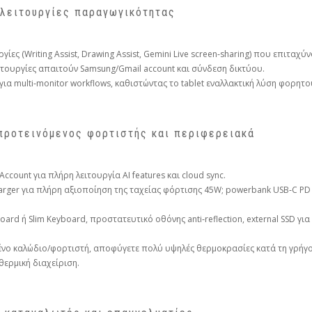
ι λειτουργίες παραγωγικότητας
ργίες (Writing Assist, Drawing Assist, Gemini Live screen‑sharing) που επιτα
ιτουργίες απαιτούν Samsung/Gmail account και σύνδεση δικτύου.
ια multi‑monitor workflows, καθιστώντας το tablet εναλλακτική λύση φορητ
προτεινόμενος φορτιστής και περιφερειακά
count για πλήρη λειτουργία AI features και cloud sync.
rger για πλήρη αξιοποίηση της ταχείας φόρτισης 45W; powerbank USB‑C PD 6
d ή Slim Keyboard, προστατευτικό οθόνης anti‑reflection, external SSD για vi
νο καλώδιο/φορτιστή, αποφύγετε πολύ υψηλές θερμοκρασίες κατά τη γρήγο
θερμική διαχείριση.