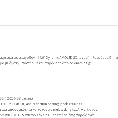
εξαιρετικά φωτεινή οθόνη 14.6″ Dynamic AMOLED 2X, ισχυρή πλατφόρμα Dimens
ιμο με άμεση υποστήριξη και παράδοση από το onething.gr
η
5G, 12/256 GB variant).
20 Hz, HDR10+, anti‑reflection coating, peak 1600 nits.
αία αποδοτικότητα και ισχύς για multitasking και AI workloads.
RAM και 1 TB UFS, microSD έως 2 TB σε επιλεγμένες παραλλαγές.