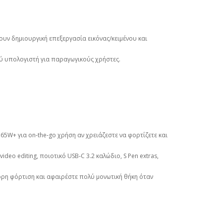
χύνουν δημιουργική επεξεργασία εικόνας/κειμένου και
ού υπολογιστή για παραγωγικούς χρήστες.
5W+ για on‑the‑go χρήση αν χρειάζεστε να φορτίζετε και
deo editing, ποιοτικό USB‑C 3.2 καλώδιο, S Pen extras,
ρη φόρτιση και αφαιρέστε πολύ μονωτική θήκη όταν