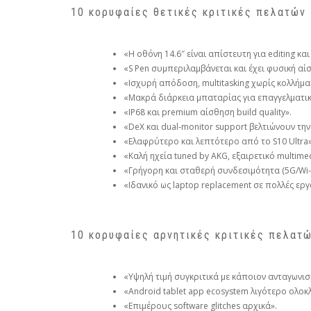
10 κορυφαίες θετικές κριτικές πελατών
«Η οθόνη 14.6″ είναι απίστευτη για editing κα
«S Pen συμπεριλαμβάνεται και έχει φυσική αί
«Ισχυρή απόδοση, multitasking χωρίς κολλήμα
«Μακρά διάρκεια μπαταρίας για επαγγελματικ
«IP68 και premium αίσθηση build quality».
«DeX και dual‑monitor support βελτιώνουν τη
«Ελαφρύτερο και λεπτότερο από το S10 Ultra»
«Καλή ηχεία tuned by AKG, εξαιρετικό multimed
«Γρήγορη και σταθερή συνδεσιμότητα (5G/Wi‑F
«Ιδανικό ως laptop replacement σε πολλές εργ
10 κορυφαίες αρνητικές κριτικές πελατώ
«Υψηλή τιμή συγκριτικά με κάποιον ανταγωνισ
«Android tablet app ecosystem λιγότερο ολο
«Επιμέρους software glitches αρχικά».