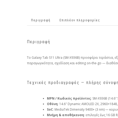
Περιγραφή
Επιπλέον πληροφορίες
Περιγραφή
Το Galaxy Tab S11 Ultra (SM‑X936B) προσφέρει τεράστια, 
παραγωγικότητα, σχεδίαση και editing on‑the‑go — διαθέσ
Τεχνικές προδιαγραφές — πλήρης σύνοψ
MPN / Κωδικός προϊόντος
: SM‑X936B (14.6″ 
Οθόνη
: 14.6″ Dynamic AMOLED 2X, 2960×1848, 1
SoC
: MediaTek Dimensity 9400+ (3 nm) — κορυφ
Μνήμη & αποθήκευση
: επιλογές έως 16 GB 