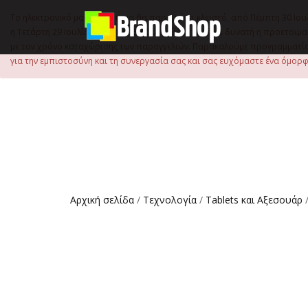
στο
περιεχόμενο
Το ηλεκτρονικό μας κατάστημα θα παραμείνει κλειστό, από Πέμπτη 30 Ιου
η Τετάρτη 29 Ιουλίου, έως τις 15:00 μ.μ., ώστε να είναι δυνατή η προετ
με τον χρόνο καταχώρισης των παραγγελιών. Παρακαλούμε προγραμματίστ
για την εμπιστοσύνη και τη συνεργασία σας και σας ευχόμαστε ένα όμορφο
Αρχική σελίδα
/
Τεχνολογία
/
Tablets και Αξεσουάρ