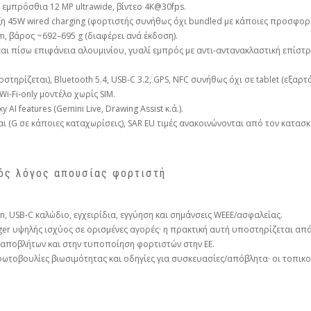
), εμπρόσθια 12 MP ultrawide, βίντεο 4K@30fps.
ριξη 45W wired charging (φορτιστής συνήθως όχι bundled με κάποιες προσφορέ
mm, βάρος ~692–695 g (διαφέρει ανά έκδοση).
και πίσω επιφάνεια αλουμινίου, γυαλί εμπρός με αντι‑αντανακλαστική επίστ
υποστηρίζεται), Bluetooth 5.4, USB‑C 3.2, GPS, NFC συνήθως όχι σε tablet (εξα
Wi‑Fi‑only μοντέλο χωρίς SIM.
y AI features (Gemini Live, Drawing Assist κ.ά.).
ται (G σε κάποιες καταχωρίσεις), SAR EU τιμές ανακοινώνονται από τον κατασ
κός λόγος απουσίας φορτιστή
 Pen, USB‑C καλώδιο, εγχειρίδια, εγγύηση και σημάνσεις WEEE/ασφαλείας.
arger υψηλής ισχύος σε ορισμένες αγορές· η πρακτική αυτή υποστηρίζεται από
 αποβλήτων και στην τυποποίηση φορτιστών στην ΕΕ.
ωτοβουλίες βιωσιμότητας και οδηγίες για συσκευασίες/απόβλητα· οι τοπικοί