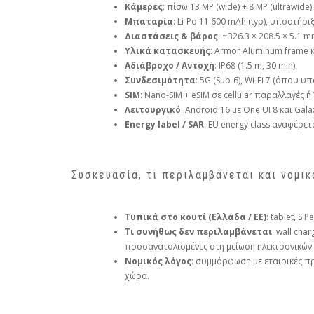
Κάμερες
: πίσω 13 MP (wide) + 8 MP (ultrawide
Μπαταρία
: Li‑Po 11.600 mAh (typ), υποστή
Διαστάσεις & βάρος
: ~326.3 × 208.5 × 5.1 
Υλικά κατασκευής
: Armor Aluminum frame 
Αδιάβροχο / Αντοχή
: IP68 (1.5 m, 30 min).
Συνδεσιμότητα
: 5G (Sub‑6), Wi‑Fi 7 (όπου 
SIM
: Nano‑SIM + eSIM σε cellular παραλλαγές ή 
Λειτουργικό
: Android 16 με One UI 8 και Galax
Energy label / SAR
: EU energy class αναφέρε
Συσκευασία, τι περιλαμβάνεται και νομι
Τυπικά στο κουτί (Ελλάδα / ΕΕ)
: tablet, S
Τι συνήθως δεν περιλαμβάνεται
: wall ch
προσανατολισμένες στη μείωση ηλεκτρονικών
Νομικός λόγος
: συμμόρφωση με εταιρικές πρ
χώρα.