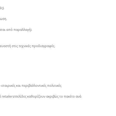
ς).
ρωση.
ρτάται από παραλλαγή).
κευαστή στις τεχνικές προδιαγραφές.
 εταιρικές και περιβαλλοντικές πολιτικές
 retailers/σελίδες καθορίζουν ακριβώς το πακέτο ανά