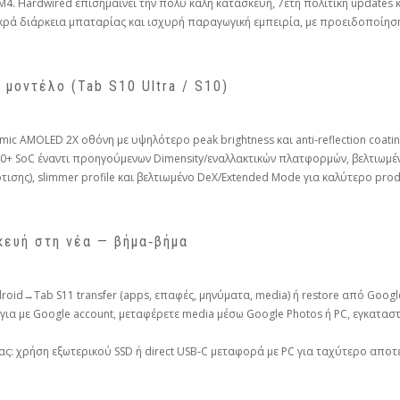
o M4. Hardwired επισημαίνει την πολύ καλή κατασκευή, 7ετή πολιτική updates
ρά διάρκεια μπαταρίας και ισχυρή παραγωγική εμπειρία, με προειδοποίηση γ
μοντέλο (Tab S10 Ultra / S10)
c AMOLED 2X οθόνη με υψηλότερο peak brightness και anti‑reflection coatin
0+ SoC έναντι προηγούμενων Dimensity/εναλλακτικών πλατφορμών, βελτιωμέ
ισης), slimmer profile και βελτιωμένο DeX/Extended Mode για καλύτερο produ
ευή στη νέα — βήμα‑βήμα
oid→Tab S11 transfer (apps, επαφές, μηνύματα, media) ή restore από Google 
α με Google account, μεταφέρετε media μέσω Google Photos ή PC, εγκατασ
ας: χρήση εξωτερικού SSD ή direct USB‑C μεταφορά με PC για ταχύτερο αποτ