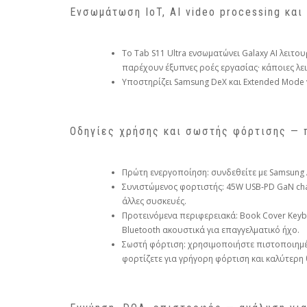
Ενσωμάτωση IoT, AI video processing κα
Το Tab S11 Ultra ενσωματώνει Galaxy AI λειτου
παρέχουν έξυπνες ροές εργασίας· κάποιες λε
Υποστηρίζει Samsung DeX και Extended Mode γ
Οδηγίες χρήσης και σωστής φόρτισης — 
Πρώτη ενεργοποίηση: συνδεθείτε με Samsung Ac
Συνιστώμενος φορτιστής: 45W USB‑PD GaN cha
άλλες συσκευές.
Προτεινόμενα περιφερειακά: Book Cover Keyboar
Bluetooth ακουστικά για επαγγελματικό ήχο.
Σωστή φόρτιση: χρησιμοποιήστε πιστοποιημέ
φορτίζετε για γρήγορη φόρτιση και καλύτερη 