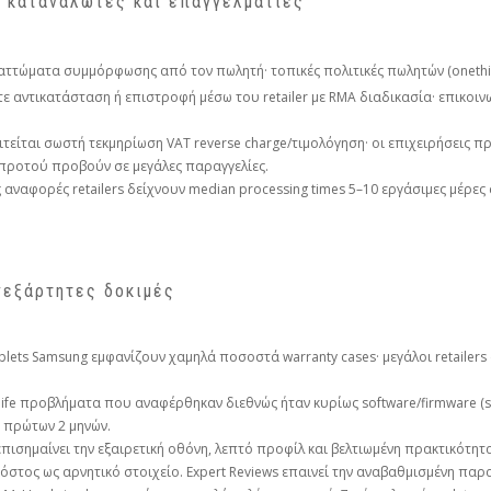
α καταναλωτές και επαγγελματίες
 ελαττώματα συμμόρφωσης από τον πωλητή· τοπικές πολιτικές πωλητών (onet
τε αντικατάσταση ή επιστροφή μέσω του retailer με RMA διαδικασία· επικοινω
ιτείται σωστή τεκμηρίωση VAT reverse charge/τιμολόγηση· οι επιχειρήσεις 
.gr προτού προβούν σε μεγάλες παραγγελίες.
ς αναφορές retailers δείχνουν median processing times 5–10 εργάσιμες μέρες
νεξάρτητες δοκιμές
blets Samsung εμφανίζουν χαμηλά ποσοστά warranty cases· μεγάλοι retailers
y‑life προβλήματα που αναφέρθηκαν διεθνώς ήταν κυρίως software/firmware (stut
 πρώτων 2 μηνών.
 επισημαίνει την εξαιρετική οθόνη, λεπτό προφίλ και βελτιωμένη πρακτικότητ
 κόστος ως αρνητικό στοιχείο. Expert Reviews επαινεί την αναβαθμισμένη παρα