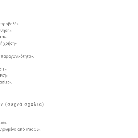
ι προβολή».
σθηση».
τα».
ή χρήση».
ν παραγωγικότητα».
.
ia».
i7)».
ασίες».
ν (συχνά σχόλια)
μό».
κληρωμένο από iPadOS».