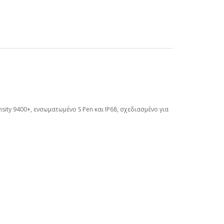
ity 9400+, ενσωματωμένο S Pen και IP68, σχεδιασμένο για