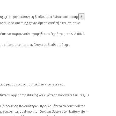
hing.gr) περιγράφουν τη διαδικασία RMA/επιστροφής
5
.
νία με το onething.gr για άμεση ανάληψη και επίσημα
πρέπει να συμφωνούν προμηθευτικές ρήτρες και SLA (RMA
 σε επίσημα centers, ανάλογα με διαθεσιμότητα
 αναφέρουν ικανοποιητικά service rates και
ters, app compatibility) και λιγότερο hardware failures, με
α (διόρθωση παλαιότερων προβλημάτων), Verdict: “All the
γωγικότητα, dual‑monitor DeX και βελτιωμένη battery life —