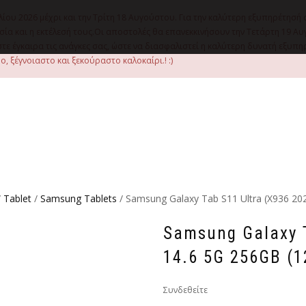
λίου 2026 μέχρι και την Τρίτη 18 Αυγούστου. Για την καλύτερη εξυπηρέτησή 
οιμασία και η εκτέλεσή τους.Οι αποστολές θα επανεκκινήσουν την Τετάρτη 1
ε έγκαιρα τις ανάγκες σας, ώστε να διασφαλιστεί η καλύτερη δυνατή εξυπ
, ξέγνοιαστο και ξεκούραστο καλοκαίρι.! :)
/
Tablet
/
Samsung Tablets
/ Samsung Galaxy Tab S11 Ultra (X936 2
Samsung Galaxy T
14.6 5G 256GB (
Συνδεθείτε