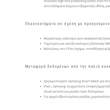
συνολικό high‑end positioning έναντι iPad Pr
αποτελέσματα δείχνουν εξαιρετική οθόνη, μακ
Πλεονεκτήματα σε σχέση με προηγούμενο 
Μεγαλύτερη, καλύτερα αντι‑ανακλαστική Dynami
Ταχύτερος και αποδοτικότερος Dimensity 940
Βελτιώσεις στο S Pen (σχήμα, τοποθέτηση φόρτ
Μεταφορά δεδομένων από την παλιά συσκ
Χρησιμοποιήστε Samsung Smart Switch για Andr
iPad→Samsung: συγχρονίστε επαφές/ημερολόγι
cloud services για μεγάλο όγκο δεδομένων.
Για αρχεία βίντεο/μέσων μεγάλης χωρητικότητ