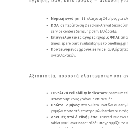
Εγγύηση, DOA, επιστροφές — ανάλυση γι
Νομική εγγύηση ΕΕ
: ελάχιστη 24 μήνες για
DOA
: σε περίπτωση Dead‑on‑Arrival δικαιούσ
service centers Samsung στην Ελλάδα/ΕΕ.
Επαγγελματικές αγορές (χωρίς ΦΠΑ)
: απα
times, spare part availability) με το onething
Προτεινόμενοι χρόνοι service
: ανεξάρτητε
ανταλλακτικών.
Αξιοπιστία, ποσοστά ελαττωμάτων και α
Συνολικά reliability indicators
: premium ta
ικανοποιητικούς χρόνους επισκευής.
Πρώτοι 2 μήνες
: στα S‑Ultra μοντέλα οι earl
χαμηλό ποσοστό επιστροφών hardware εντός
Δοκιμές από διεθνή μέσα
: Trusted Reviews
tablet you’ll ever need” αλλά υπογραμμίζει το