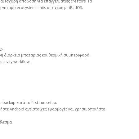
 και ισχυρή απόδοση για επαγγελματίες creators. Τα
ια app ecosystem limits σε σχέση με iPadOS.
g.
νη διάρκεια μπαταρίας και θερμική συμπεριφορά.
ctivity workflow.
backup κατά το first‑run setup.
τήστε Android αντίστοιχες εφαρμογές και χρησιμοποιήστε
έλεσμα.