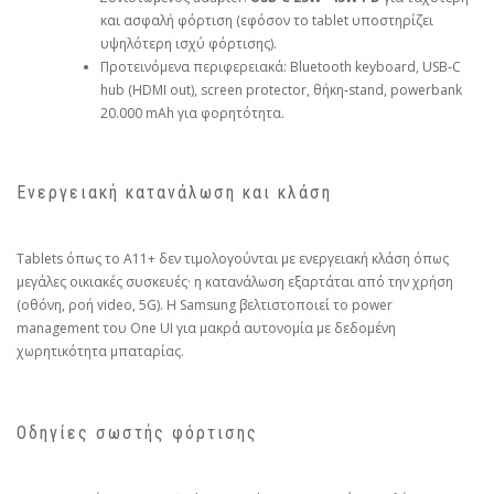
και ασφαλή φόρτιση (εφόσον το tablet υποστηρίζει
υψηλότερη ισχύ φόρτισης).
Προτεινόμενα περιφερειακά: Bluetooth keyboard, USB‑C
hub (HDMI out), screen protector, θήκη‑stand, powerbank
20.000 mAh για φορητότητα.
Ενεργειακή κατανάλωση και κλάση
Tablets όπως το A11+ δεν τιμολογούνται με ενεργειακή κλάση όπως
μεγάλες οικιακές συσκευές· η κατανάλωση εξαρτάται από την χρήση
(οθόνη, ροή video, 5G). Η Samsung βελτιστοποιεί το power
management του One UI για μακρά αυτονομία με δεδομένη
χωρητικότητα μπαταρίας.
Οδηγίες σωστής φόρτισης