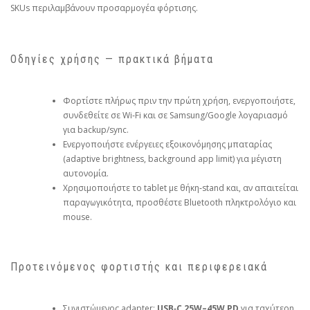
SKUs περιλαμβάνουν προσαρμογέα φόρτισης.
Οδηγίες χρήσης — πρακτικά βήματα
Φορτίστε πλήρως πριν την πρώτη χρήση, ενεργοποιήστε,
συνδεθείτε σε Wi‑Fi και σε Samsung/Google λογαριασμό
για backup/sync.
Ενεργοποιήστε ενέργειες εξοικονόμησης μπαταρίας
(adaptive brightness, background app limit) για μέγιστη
αυτονομία.
Χρησιμοποιήστε το tablet με θήκη‑stand και, αν απαιτείται
παραγωγικότητα, προσθέστε Bluetooth πληκτρολόγιο και
mouse.
Προτεινόμενος φορτιστής και περιφερειακά
Συνιστώμενος adapter:
USB‑C 25W–45W PD
για ταχύτερη