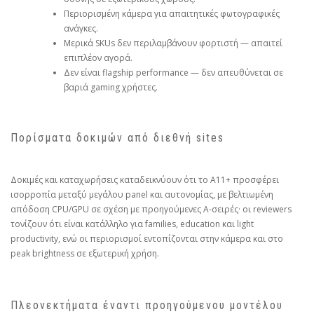
Περιορισμένη κάμερα για απαιτητικές φωτογραφικές
ανάγκες.
Μερικά SKUs δεν περιλαμβάνουν φορτιστή — απαιτεί
επιπλέον αγορά.
Δεν είναι flagship performance — δεν απευθύνεται σε
βαριά gaming χρήστες.
Πορίσματα δοκιμών από διεθνή sites
Δοκιμές και καταχωρήσεις καταδεικνύουν ότι το A11+ προσφέρει
ισορροπία μεταξύ μεγάλου panel και αυτονομίας, με βελτιωμένη
απόδοση CPU/GPU σε σχέση με προηγούμενες A‑σειρές· οι reviewers
τονίζουν ότι είναι κατάλληλο για families, education και light
productivity, ενώ οι περιορισμοί εντοπίζονται στην κάμερα και στο
peak brightness σε εξωτερική χρήση.
Πλεονεκτήματα έναντι προηγούμενου μοντέλου