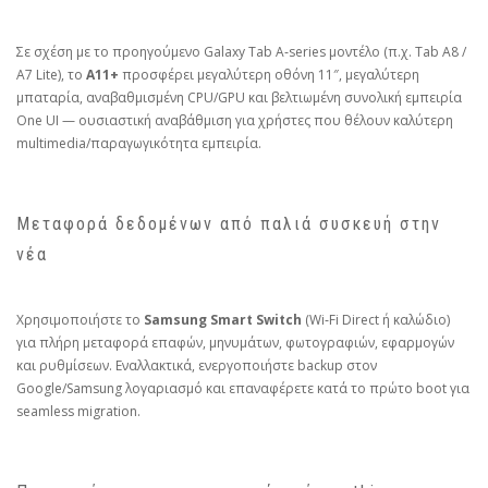
Σε σχέση με το προηγούμενο Galaxy Tab A‑series μοντέλο (π.χ. Tab A8 /
A7 Lite), το
A11+
προσφέρει μεγαλύτερη οθόνη 11″, μεγαλύτερη
μπαταρία, αναβαθμισμένη CPU/GPU και βελτιωμένη συνολική εμπειρία
One UI — ουσιαστική αναβάθμιση για χρήστες που θέλουν καλύτερη
multimedia/παραγωγικότητα εμπειρία.
Μεταφορά δεδομένων από παλιά συσκευή στην
νέα
Χρησιμοποιήστε το
Samsung Smart Switch
(Wi‑Fi Direct ή καλώδιο)
για πλήρη μεταφορά επαφών, μηνυμάτων, φωτογραφιών, εφαρμογών
και ρυθμίσεων. Εναλλακτικά, ενεργοποιήστε backup στον
Google/Samsung λογαριασμό και επαναφέρετε κατά το πρώτο boot για
seamless migration.