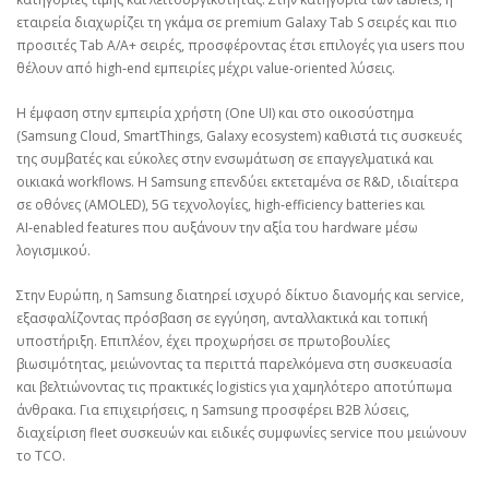
εταιρεία διαχωρίζει τη γκάμα σε premium Galaxy Tab S σειρές και πιο
προσιτές Tab A/A+ σειρές, προσφέροντας έτσι επιλογές για users που
θέλουν από high‑end εμπειρίες μέχρι value‑oriented λύσεις.
Η έμφαση στην εμπειρία χρήστη (One UI) και στο οικοσύστημα
(Samsung Cloud, SmartThings, Galaxy ecosystem) καθιστά τις συσκευές
της συμβατές και εύκολες στην ενσωμάτωση σε επαγγελματικά και
οικιακά workflows. Η Samsung επενδύει εκτεταμένα σε R&D, ιδιαίτερα
σε οθόνες (AMOLED), 5G τεχνολογίες, high‑efficiency batteries και
AI‑enabled features που αυξάνουν την αξία του hardware μέσω
λογισμικού.
Στην Ευρώπη, η Samsung διατηρεί ισχυρό δίκτυο διανομής και service,
εξασφαλίζοντας πρόσβαση σε εγγύηση, ανταλλακτικά και τοπική
υποστήριξη. Επιπλέον, έχει προχωρήσει σε πρωτοβουλίες
βιωσιμότητας, μειώνοντας τα περιττά παρελκόμενα στη συσκευασία
και βελτιώνοντας τις πρακτικές logistics για χαμηλότερο αποτύπωμα
άνθρακα. Για επιχειρήσεις, η Samsung προσφέρει B2B λύσεις,
διαχείριση fleet συσκευών και ειδικές συμφωνίες service που μειώνουν
το TCO.