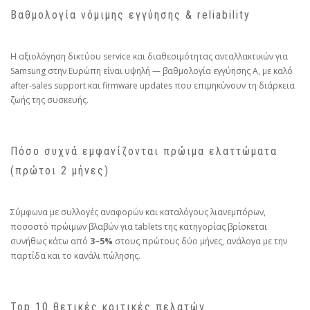
Βαθμολογία νόμιμης εγγύησης & reliability
Η αξιολόγηση δικτύου service και διαθεσιμότητας ανταλλακτικών για
Samsung στην Ευρώπη είναι υψηλή — βαθμολογία εγγύησης A, με καλό
after‑sales support και firmware updates που επιμηκύνουν τη διάρκεια
ζωής της συσκευής.
Πόσο συχνά εμφανίζονται πρώιμα ελαττώματα
(πρώτοι 2 μήνες)
Σύμφωνα με συλλογές αναφορών και καταλόγους λιανεμπόρων,
ποσοστό πρώιμων βλαβών για tablets της κατηγορίας βρίσκεται
συνήθως κάτω από
3–5%
στους πρώτους δύο μήνες, ανάλογα με την
παρτίδα και το κανάλι πώλησης.
Top 10 θετικές κριτικές πελατών