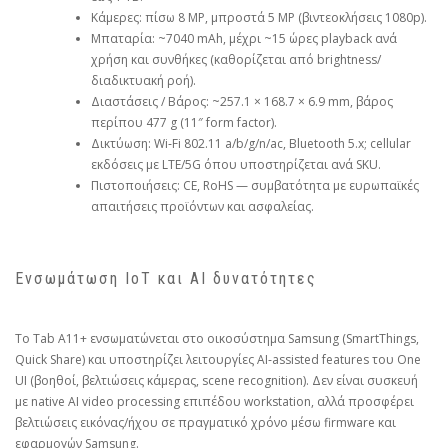
Κάμερες: πίσω 8 MP, μπροστά 5 MP (βιντεοκλήσεις 1080p).
Μπαταρία: ~7040 mAh, μέχρι ~15 ώρες playback ανά
χρήση και συνθήκες (καθορίζεται από brightness/
διαδικτυακή ροή).
Διαστάσεις / Βάρος: ~257.1 × 168.7 × 6.9 mm, βάρος
περίπου 477 g (11″ form factor).
Δικτύωση: Wi‑Fi 802.11 a/b/g/n/ac, Bluetooth 5.x; cellular
εκδόσεις με LTE/5G όπου υποστηρίζεται ανά SKU.
Πιστοποιήσεις: CE, RoHS — συμβατότητα με ευρωπαϊκές
απαιτήσεις προϊόντων και ασφαλείας.
Ενσωμάτωση IoT και AI δυνατότητες
Το Tab A11+ ενσωματώνεται στο οικοσύστημα Samsung (SmartThings,
Quick Share) και υποστηρίζει λειτουργίες AI‑assisted features του One
UI (βοηθοί, βελτιώσεις κάμερας, scene recognition). Δεν είναι συσκευή
με native AI video processing επιπέδου workstation, αλλά προσφέρει
βελτιώσεις εικόνας/ήχου σε πραγματικό χρόνο μέσω firmware και
εφαρμογών Samsung.