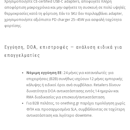
Χρησιμοποιήστε CE‑certified USB‑C adapters, αποφύγετε πλήρη
αποφόρτιση μακροχρόνια και μην αφήνετε τη συσκευή σε πολύ υψηλές
θερμοκρασίες κατά τη φόρτιση. Εάν το SKU δεν περιλαμβάνει adapter,
χρησιμοποιήστε αξιόπιστο PD charger 25–45W για ασφαλή ταχύτητα
φορτίσης.
Εγγύηση, DOA, επιστροφές — ανάλυση ειδικά για
επαγγελματίες
Νόμιμη εγγύηση ΕΕ:
24 μήνες για καταναλωτές· για
επιχειρήσεις (B2B) συνήθως ισχύουν 12 μήνες εμπορικής
κάλυψης ή ειδικοί όροι ανά συμβόλαιο. Retailers δίνουν
δυνατότητα DOA αντικατάστασης εντός 14 ημερών και
RMA διαδικασίες για επισκευή/αντικατάσταση.
Για B2B πελάτες, το
onething.gr
παρέχει τιμολόγηση χωρίς
ΦΠΑ και προσαρμοσμένα SLA, συμβάλλοντας σε ταχύτερη
αντικατάσταση και λιγότερο downtime.