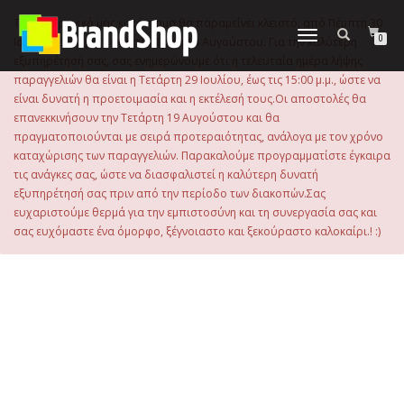
στο
περιεχόμενο
Το ηλεκτρονικό μας κατάστημα θα παραμείνει κλειστό, από Πέμπτη 30
Εναλλαγή
0
Ιουλίου 2026 μέχρι και την Τρίτη 18 Αυγούστου. Για την καλύτερη
πλοήγησης
εξυπηρέτησή σας, σας ενημερώνουμε ότι η τελευταία ημέρα λήψης
παραγγελιών θα είναι η Τετάρτη 29 Ιουλίου, έως τις 15:00 μ.μ., ώστε να
είναι δυνατή η προετοιμασία και η εκτέλεσή τους.Οι αποστολές θα
επανεκκινήσουν την Τετάρτη 19 Αυγούστου και θα
πραγματοποιούνται με σειρά προτεραιότητας, ανάλογα με τον χρόνο
καταχώρισης των παραγγελιών. Παρακαλούμε προγραμματίστε έγκαιρα
τις ανάγκες σας, ώστε να διασφαλιστεί η καλύτερη δυνατή
εξυπηρέτησή σας πριν από την περίοδο των διακοπών.Σας
ευχαριστούμε θερμά για την εμπιστοσύνη και τη συνεργασία σας και
σας ευχόμαστε ένα όμορφο, ξέγνοιαστο και ξεκούραστο καλοκαίρι.! :)