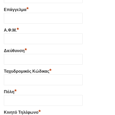
*
Επάγγελμα
*
Α.Φ.Μ.
*
Διεύθυνση
*
Ταχυδρομικός Κώδικας
*
Πόλη
*
Κινητό Τηλέφωνο