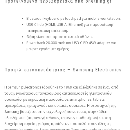
Προτεινόμενα περιφερειακά από
onething.gr
Bluetooth keyboard με touchpad για mobile workstation.
USB‑C hub (HDMI, USB‑A, Ethernet) για παρουσίαση/
περιφερειακή επέκταση.
Θήκη‑stand και προστατευτικό οθόνης.
Powerbank 20.000 mAh και USB‑C PD 45W adapter για
μακρές εργάσιμες ημέρες.
Προφίλ κατασκευάστριας — Samsung Electronics
Η Samsung Electronics ιδρύθηκε το 1969 και εξελίχθηκε σε έναν από
τους μεγαλύτερους παγκόσμιους κατασκευαστές ηλεκτρονικών
συσκευών, με σημαντική παρουσία σε smartphones, tablets,
τηλεοράσεις, ημιαγωγούς και οικιακές συσκευές. Η στρατηγική της
Samsung βασίζεται στην τεχνολογική καινοτομία, στην κάθετη
ολοκλήρωση (παραγωγή οθονών, chipsets, αισθητήρων) και στη
διαχείριση ευρείας γκάμας προϊόντων που καλύπτουν όλες τις
κατηγορίες τιμής και λειτουργικότητας. Στην κατηγορία των tablets, η