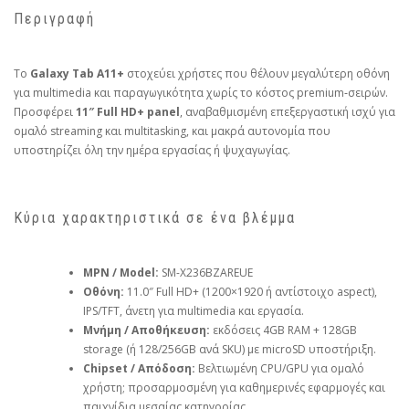
Περιγραφή
Το
Galaxy Tab A11+
στοχεύει χρήστες που θέλουν μεγαλύτερη οθόνη
για multimedia και παραγωγικότητα χωρίς το κόστος premium‑σειρών.
Προσφέρει
11″ Full HD+ panel
, αναβαθμισμένη επεξεργαστική ισχύ για
ομαλό streaming και multitasking, και μακρά αυτονομία που
υποστηρίζει όλη την ημέρα εργασίας ή ψυχαγωγίας.
Κύρια χαρακτηριστικά σε ένα βλέμμα
MPN / Model:
SM-X236BZAREUE
Οθόνη:
11.0″ Full HD+ (1200×1920 ή αντίστοιχο aspect),
IPS/TFT, άνετη για multimedia και εργασία.
Μνήμη / Αποθήκευση:
εκδόσεις 4GB RAM + 128GB
storage (ή 128/256GB ανά SKU) με microSD υποστήριξη.
Chipset / Απόδοση:
Βελτιωμένη CPU/GPU για ομαλό
χρήστη; προσαρμοσμένη για καθημερινές εφαρμογές και
παιχνίδια μεσαίας κατηγορίας.