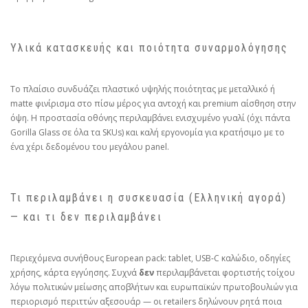
Υλικά κατασκευής και ποιότητα συναρμολόγησης
Το πλαίσιο συνδυάζει πλαστικό υψηλής ποιότητας με μεταλλικό ή
matte φινίρισμα στο πίσω μέρος για αντοχή και premium αίσθηση στην
όψη. Η προστασία οθόνης περιλαμβάνει ενισχυμένο γυαλί (όχι πάντα
Gorilla Glass σε όλα τα SKUs) και καλή εργονομία για κρατήσιμο με το
ένα χέρι δεδομένου του μεγάλου panel.
Τι περιλαμβάνει η συσκευασία (Ελληνική αγορά)
— και τι δεν περιλαμβάνει
Περιεχόμενα συνήθους European pack: tablet, USB‑C καλώδιο, οδηγίες
χρήσης, κάρτα εγγύησης. Συχνά
δεν
περιλαμβάνεται φορτιστής τοίχου
λόγω πολιτικών μείωσης αποβλήτων και ευρωπαϊκών πρωτοβουλιών για
περιορισμό περιττών αξεσουάρ — οι retailers δηλώνουν ρητά ποια