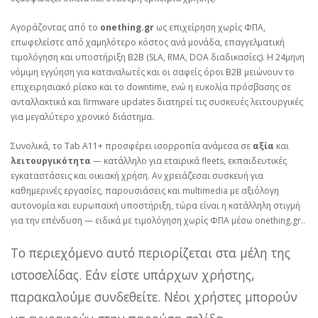
Αγοράζοντας από το
onething.gr
ως επιχείρηση χωρίς ΦΠΑ,
επωφελείστε από χαμηλότερο κόστος ανά μονάδα, επαγγελματική
τιμολόγηση και υποστήριξη B2B (SLA, RMA, DOA διαδικασίες). Η 24μηνη
νόμιμη εγγύηση για καταναλωτές και οι σαφείς όροι B2B μειώνουν το
επιχειρησιακό ρίσκο και το downtime, ενώ η ευκολία πρόσβασης σε
ανταλλακτικά και firmware updates διατηρεί τις συσκευές λειτουργικές
για μεγαλύτερο χρονικό διάστημα.
Συνολικά, το Tab A11+ προσφέρει ισορροπία ανάμεσα σε
αξία
και
λειτουργικότητα
— κατάλληλο για εταιρικά fleets, εκπαιδευτικές
εγκαταστάσεις και οικιακή χρήση. Αν χρειάζεσαι συσκευή για
καθημερινές εργασίες, παρουσιάσεις και multimedia με αξιόλογη
αυτονομία και ευρωπαϊκή υποστήριξη, τώρα είναι η κατάλληλη στιγμή
για την επένδυση — ειδικά με τιμολόγηση χωρίς ΦΠΑ μέσω
onething.gr.
.
Το περιεχόμενο αυτό περιορίζεται στα μέλη της
ιστοσελίδας. Εάν είστε υπάρχων χρήστης,
παρακαλούμε συνδεθείτε. Νέοι χρήστες μπορούν