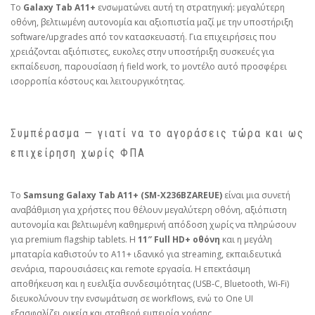
Το
Galaxy Tab A11+
ενσωματώνει αυτή τη στρατηγική: μεγαλύτερη
οθόνη, βελτιωμένη αυτονομία και αξιοπιστία μαζί με την υποστήριξη
software/upgrades από τον κατασκευαστή. Για επιχειρήσεις που
χρειάζονται αξιόπιστες, ευκολες στην υποστήριξη συσκευές για
εκπαίδευση, παρουσίαση ή field work, το μοντέλο αυτό προσφέρει
ισορροπία κόστους και λειτουργικότητας.
Συμπέρασμα — γιατί να το αγοράσεις τώρα και ως
επιχείρηση χωρίς ΦΠΑ
Το
Samsung Galaxy Tab A11+ (SM-X236BZAREUE)
είναι μια συνετή
αναβάθμιση για χρήστες που θέλουν μεγαλύτερη οθόνη, αξιόπιστη
αυτονομία και βελτιωμένη καθημερινή απόδοση χωρίς να πληρώσουν
για premium flagship tablets. Η
11″ Full HD+ οθόνη
και η μεγάλη
μπαταρία καθιστούν το A11+ ιδανικό για streaming, εκπαιδευτικά
σενάρια, παρουσιάσεις και remote εργασία. Η επεκτάσιμη
αποθήκευση και η ευελιξία συνδεσιμότητας (USB‑C, Bluetooth, Wi‑Fi)
διευκολύνουν την ενσωμάτωση σε workflows, ενώ το One UI
εξασφαλίζει οικεία και σταθερή εμπειρία χρήσης.