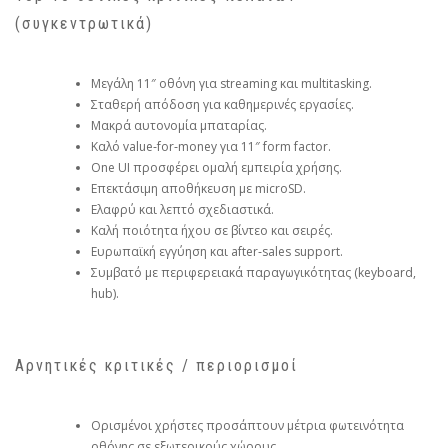
(συγκεντρωτικά)
Μεγάλη 11″ οθόνη για streaming και multitasking.
Σταθερή απόδοση για καθημερινές εργασίες.
Μακρά αυτονομία μπαταρίας.
Καλό value‑for‑money για 11″ form factor.
One UI προσφέρει ομαλή εμπειρία χρήσης.
Επεκτάσιμη αποθήκευση με microSD.
Ελαφρύ και λεπτό σχεδιαστικά.
Καλή ποιότητα ήχου σε βίντεο και σειρές.
Ευρωπαϊκή εγγύηση και after‑sales support.
Συμβατό με περιφερειακά παραγωγικότητας (keyboard,
hub).
Αρνητικές κριτικές / περιορισμοί
Ορισμένοι χρήστες προσάπτουν μέτρια φωτεινότητα
οθόνης σε εξωτερικούς χώρους.