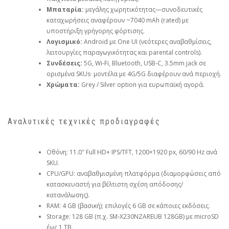
Μπαταρία:
μεγάλης χωρητικότητας—συνοδευτικές
καταχωρήσεις αναφέρουν ~7040 mAh (rated) με
υποστήριξη γρήγορης φόρτισης.
Λογισμικό:
Android με One UI (νεότερες αναβαθμίσεις,
λειτουργίες παραγωγικότητας και parental controls).
Συνδέσεις:
5G, Wi‑Fi, Bluetooth, USB‑C, 3.5mm jack σε
ορισμένα SKUs· μοντέλα με 4G/5G διαφέρουν ανά περιοχή.
Χρώματα:
Grey / Silver option για ευρωπαϊκή αγορά.
Αναλυτικές τεχνικές προδιαγραφές
Οθόνη: 11.0″ Full HD+ IPS/TFT, 1200×1920 px, 60/90 Hz ανά
SKU.
CPU/GPU: αναβαθμισμένη πλατφόρμα (διαμορφώσεις από
κατασκευαστή για βέλτιστη σχέση απόδοσης/
κατανάλωσης).
RAM: 4 GB (βασική); επιλογές 6 GB σε κάποιες εκδόσεις.
Storage: 128 GB (π.χ. SM‑X230NZAREUB 128GB) με microSD
έως 1 TB.