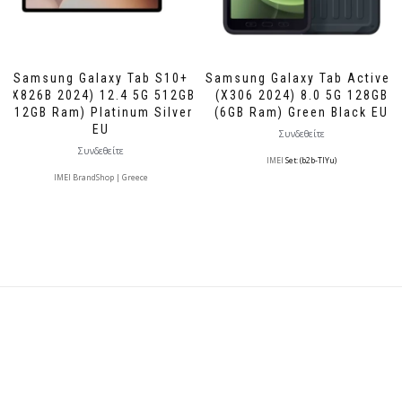
Samsung Galaxy Tab S10+
Samsung Galaxy Tab Active5
(X826B 2024) 12.4 5G 512GB
(X306 2024) 8.0 5G 128GB
(12GB Ram) Platinum Silver
(6GB Ram) Green Black EU
EU
Συνδεθείτε
Συνδεθείτε
IMEI
Set: (b2b-TlYu)
IMEI BrandShop | Greece