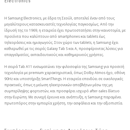
Electronics
Η Samsung Electronics, με έδρα τη Σεούλ, αποτελεί έναν από τους
μεγαλύτερους κατασκευαστές τεχνολογίας παγκοσμίως. Από την
ίδρυσή της το 1969, η εταιρεία έχει πρωτοστατήσει στην καινοτομία, με
προϊόντα που καλύπτουν από smartphones και tablets έως
τηλεοράσεις και ημιαγωγούς. Στον χώρο των tablets, η Samsung έχει
καθιερωθεί με τις σειρές Galaxy Tab S και A, προσφέροντας λύσεις για
επαγγελματίες, εκπαιδευτικούς και καθημερινούς χρήστες.
Η σειρά Tab A11 ενσωματώνει την φιλοσοφία της Samsung για προσιτή
τεχνολογία με premium χαρακτηριστικά, όπως Dolby Atmos ήχο, οθόνη
90Hz και υποστήριξη SmartThings. Η εταιρεία επενδύει σε οικολογικές
πρακτικές, όπως η μείωση ηλεκτρονικών αποβλήτων μέσω της μη
συμπερίληψης φορτιστών, και προσφέρει ισχυρό after-sales δίκτυο
στην Ευρώπη. Με συνεχή έρευνα και ανάπτυξη, η Samsung παραμένει
πρωτοπόρος στην εμπειρία χρήστη, την ασφάλεια και την αξιοπιστία.