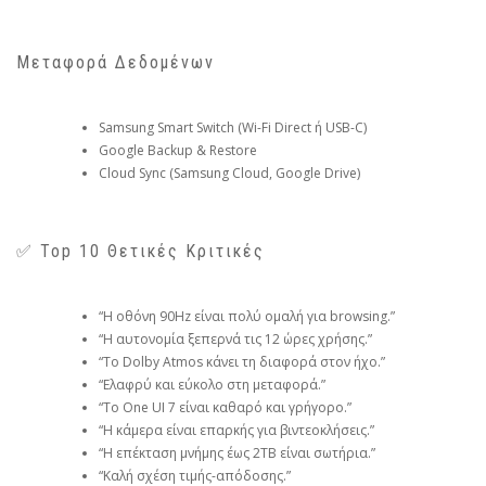
Μεταφορά Δεδομένων
Samsung Smart Switch (Wi-Fi Direct ή USB-C)
Google Backup & Restore
Cloud Sync (Samsung Cloud, Google Drive)
✅ Top 10 Θετικές Κριτικές
“Η οθόνη 90Hz είναι πολύ ομαλή για browsing.”
“Η αυτονομία ξεπερνά τις 12 ώρες χρήσης.”
“Το Dolby Atmos κάνει τη διαφορά στον ήχο.”
“Ελαφρύ και εύκολο στη μεταφορά.”
“Το One UI 7 είναι καθαρό και γρήγορο.”
“Η κάμερα είναι επαρκής για βιντεοκλήσεις.”
“Η επέκταση μνήμης έως 2TB είναι σωτήρια.”
“Καλή σχέση τιμής-απόδοσης.”