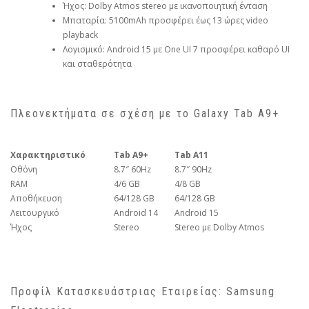
Ήχος: Dolby Atmos stereo με ικανοποιητική ένταση
Μπαταρία: 5100mAh προσφέρει έως 13 ώρες video
playback
Λογισμικό: Android 15 με One UI 7 προσφέρει καθαρό UI
και σταθερότητα
Πλεονεκτήματα σε σχέση με το Galaxy Tab A9+
Χαρακτηριστικό
Tab A9+
Tab A11
Οθόνη
8.7″ 60Hz
8.7″ 90Hz
RAM
4/6 GB
4/8 GB
Αποθήκευση
64/128 GB
64/128 GB
Λειτουργικό
Android 14
Android 15
Ήχος
Stereo
Stereo με Dolby Atmos
Προφίλ Κατασκευάστριας Εταιρείας: Samsung