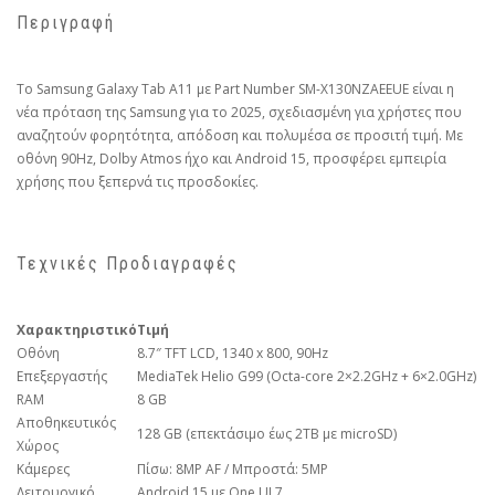
Περιγραφή
Το Samsung Galaxy Tab A11 με Part Number SM-X130NZAEEUE είναι η
νέα πρόταση της Samsung για το 2025, σχεδιασμένη για χρήστες που
αναζητούν φορητότητα, απόδοση και πολυμέσα σε προσιτή τιμή. Με
οθόνη 90Hz, Dolby Atmos ήχο και Android 15, προσφέρει εμπειρία
χρήσης που ξεπερνά τις προσδοκίες.
Τεχνικές Προδιαγραφές
Χαρακτηριστικό
Τιμή
Οθόνη
8.7″ TFT LCD, 1340 x 800, 90Hz
Επεξεργαστής
MediaTek Helio G99 (Octa-core 2×2.2GHz + 6×2.0GHz)
RAM
8 GB
Αποθηκευτικός
128 GB (επεκτάσιμο έως 2TB με microSD)
Χώρος
Κάμερες
Πίσω: 8MP AF / Μπροστά: 5MP
Λειτουργικό
Android 15 με One UI 7