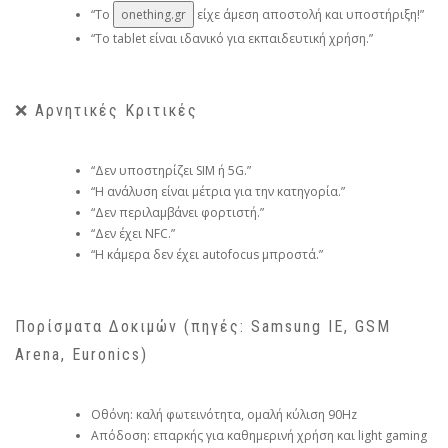
“Το
onething.gr
είχε άμεση αποστολή και υποστήριξη!”
“Το tablet είναι ιδανικό για εκπαιδευτική χρήση.”
❌ Αρνητικές Κριτικές
“Δεν υποστηρίζει SIM ή 5G.”
“Η ανάλυση είναι μέτρια για την κατηγορία.”
“Δεν περιλαμβάνει φορτιστή.”
“Δεν έχει NFC.”
“Η κάμερα δεν έχει autofocus μπροστά.”
Πορίσματα Δοκιμών (πηγές: Samsung IE, GSM
Arena, Euronics)
Οθόνη: καλή φωτεινότητα, ομαλή κύλιση 90Hz
Απόδοση: επαρκής για καθημερινή χρήση και light gaming