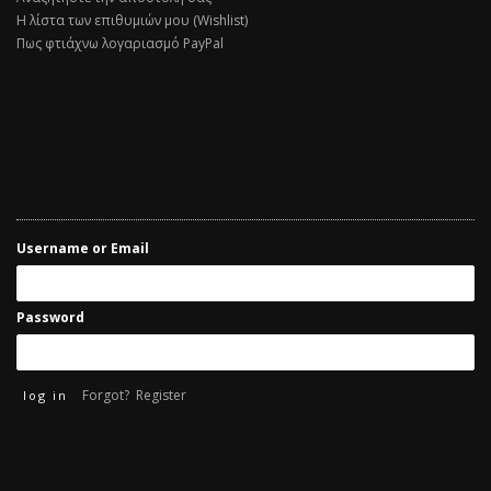
Η λίστα των επιθυμιών μου (Wishlist)
Πως φτιάχνω λογαριασμό PayPal
Username or Email
Password
Forgot?
Register