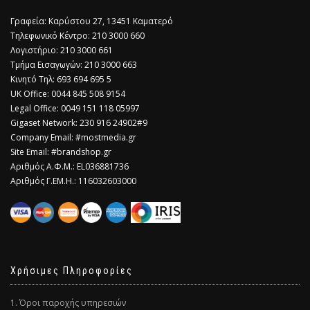
Γραφεία: Καρύστου 27, 13451 Καματερό
Τηλεφωνικό Κέντρο: 210 3000 660
Λογιστήριο: 210 3000 661
Τμήμα Εισαγωγών: 210 3000 663
Κινητό Τηλ: 693 694 695 5
​UK Office: 0044 845 508 9154
Legal Office: 0049 151 118 05997
Gigaset Network: 230 916 24902#9
Company Email: #mostmedia.gr
Site Email: #brandshop.gr
Αριθμός Α.Φ.Μ.: EL036881736
Αριθμός Γ.ΕΜ.Η.: 116032603000
Χρήσιμες Πληροφορίες
1. Όροι παροχής υπηρεσιών