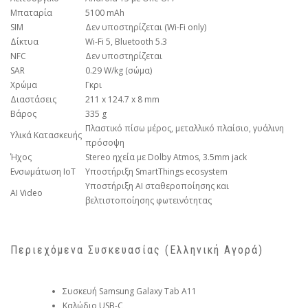
Μπαταρία
5100 mAh
SIM
Δεν υποστηρίζεται (Wi-Fi only)
Δίκτυα
Wi-Fi 5, Bluetooth 5.3
NFC
Δεν υποστηρίζεται
SAR
0.29 W/kg (σώμα)
Χρώμα
Γκρι
Διαστάσεις
211 x 124.7 x 8 mm
Βάρος
335 g
Πλαστικό πίσω μέρος, μεταλλικό πλαίσιο, γυάλινη
Υλικά Κατασκευής
πρόσοψη
Ήχος
Stereo ηχεία με Dolby Atmos, 3.5mm jack
Ενσωμάτωση IoT
Υποστήριξη SmartThings ecosystem
Υποστήριξη AI σταθεροποίησης και
AI Video
βελτιστοποίησης φωτεινότητας
Περιεχόμενα Συσκευασίας (Ελληνική Αγορά)
Συσκευή Samsung Galaxy Tab A11
Καλώδιο USB-C