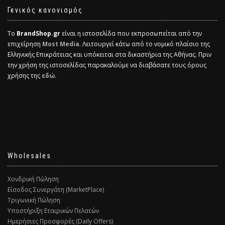
Γενικός κανονισμός
Το
BrandShop.gr
είναι η ιστοσελίδα που εκπροσωπείται από την
επιχείρηση
Most Media
. Λειτουργεί κάτω από το νομικό πλαίσιο της
Ελληνικής Επικράτειας και υπόκειται στα δικαστήρια της Αθήνας. Πριν
την χρήση της ιστοσελίδας παρακαλούμε να διαβάσατε τους όρους
χρήσης της
εδώ.
Wholesales
Χονδρική Πώληση
Είσοδος Συνεργάτη (MarketPlace)
Τριγωνική Πώληση
Υποστήριξη Εταιρικών Πελατών
Ημερήσιες Προσφορές (Daily Offers)