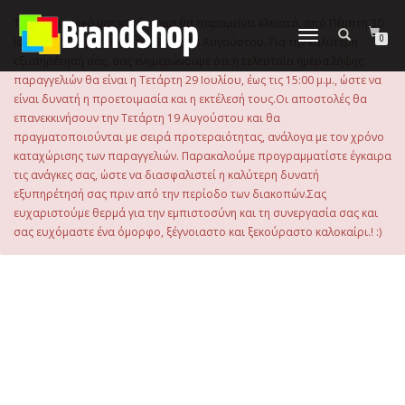
στο
περιεχόμενο
Το ηλεκτρονικό μας κατάστημα θα παραμείνει κλειστό, από Πέμπτη 30
Εναλλαγή
0
Ιουλίου 2026 μέχρι και την Τρίτη 18 Αυγούστου. Για την καλύτερη
πλοήγησης
εξυπηρέτησή σας, σας ενημερώνουμε ότι η τελευταία ημέρα λήψης
παραγγελιών θα είναι η Τετάρτη 29 Ιουλίου, έως τις 15:00 μ.μ., ώστε να
είναι δυνατή η προετοιμασία και η εκτέλεσή τους.Οι αποστολές θα
επανεκκινήσουν την Τετάρτη 19 Αυγούστου και θα
πραγματοποιούνται με σειρά προτεραιότητας, ανάλογα με τον χρόνο
καταχώρισης των παραγγελιών. Παρακαλούμε προγραμματίστε έγκαιρα
τις ανάγκες σας, ώστε να διασφαλιστεί η καλύτερη δυνατή
εξυπηρέτησή σας πριν από την περίοδο των διακοπών.Σας
ευχαριστούμε θερμά για την εμπιστοσύνη και τη συνεργασία σας και
σας ευχόμαστε ένα όμορφο, ξέγνοιαστο και ξεκούραστο καλοκαίρι.! :)