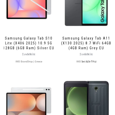
Samsung Galaxy Tab S10
Samsung Galaxy Tab A11
Lite (X406 2025) 10.9 5G
(X130 2025) 8.7 WiFi 64GB
128GB (6GB Ram) Silver EU
(4GB Ram) Grey EU
Συνδεθείτε
Συνδεθείτε
IMEI BrandShop | Greece
IMEI
Set: (b2b-TlYu)