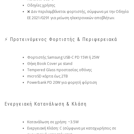
Οδηγίες χρήσης
❌ Δεν περιλαμβάνεται φορτιστής, σύμφωνα με την Οδηγία
ΕΕ 2021/0291 για μείωση ηλεκτρονικών αποβλήτων.
⚡ Προτεινόμενος Φορτιστής & Περιφερειακά
Φορτιστής Samsung USB-C PD 15W ή 25W
Θήκη Book Cover με stand
Tempered Glass προστασίας οθόνης
microSD κάρτα έως 2TB
Powerbank PD 20W για φορητή φόρτιση
Ενεργειακή Κατανάλωση & Κλάση
Κατανάλωση σε χρήση: ~3.5W
Ενεργειακή Κλάση: C (σύμφωνα με καταχωρήσεις σε