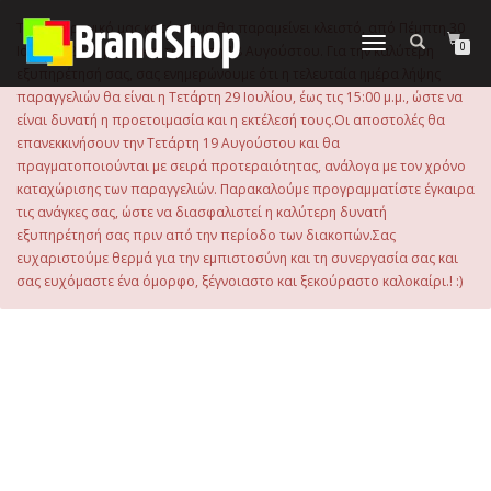
στο
περιεχόμενο
Το ηλεκτρονικό μας κατάστημα θα παραμείνει κλειστό, από Πέμπτη 30
Εναλλαγή
0
Ιουλίου 2026 μέχρι και την Τρίτη 18 Αυγούστου. Για την καλύτερη
πλοήγησης
εξυπηρέτησή σας, σας ενημερώνουμε ότι η τελευταία ημέρα λήψης
παραγγελιών θα είναι η Τετάρτη 29 Ιουλίου, έως τις 15:00 μ.μ., ώστε να
είναι δυνατή η προετοιμασία και η εκτέλεσή τους.Οι αποστολές θα
επανεκκινήσουν την Τετάρτη 19 Αυγούστου και θα
πραγματοποιούνται με σειρά προτεραιότητας, ανάλογα με τον χρόνο
καταχώρισης των παραγγελιών. Παρακαλούμε προγραμματίστε έγκαιρα
τις ανάγκες σας, ώστε να διασφαλιστεί η καλύτερη δυνατή
εξυπηρέτησή σας πριν από την περίοδο των διακοπών.Σας
ευχαριστούμε θερμά για την εμπιστοσύνη και τη συνεργασία σας και
σας ευχόμαστε ένα όμορφο, ξέγνοιαστο και ξεκούραστο καλοκαίρι.! :)