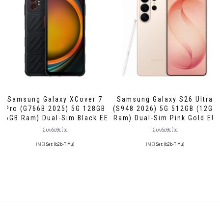
Samsung Galaxy XCover 7
Samsung Galaxy S26 Ultra
Pro (G766B 2025) 5G 128GB
(S948 2026) 5G 512GB (12GB
(6GB Ram) Dual-Sim Black EE
Ram) Dual-Sim Pink Gold EU
Συνδεθείτε
Συνδεθείτε
IMEI
Set: (b2b-TlYu)
IMEI
Set: (b2b-TlYu)