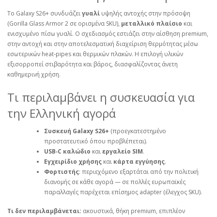
Το Galaxy S26+ συνδυάζει
γυαλί
υψηλής αντοχής στην πρόσοψη
(Gorilla Glass Armor 2 σε ορισμένα SKU),
μεταλλικό πλαίσιο
και
ενισχυμένο πίσω γυαλί. Ο σχεδιασμός εστιάζει στην αίσθηση premium,
στην αντοχή και στην αποτελεσματική διαχείριση θερμότητας μέσω
εσωτερικών heat‑pipes και θερμικών πλακών. Η επιλογή υλικών
εξισορροπεί στιβαρότητα και βάρος, διασφαλίζοντας άνετη
καθημερινή χρήση.
Τι περιλαμβάνει η συσκευασία για
την Ελληνική αγορά
Συσκευή Galaxy S26+
(προεγκατεστημένο
προστατευτικό όπου προβλέπεται).
USB‑C καλώδιο
και
εργαλείο SIM
.
Εγχειρίδιο χρήσης
και
κάρτα εγγύησης
.
Φορτιστής
: περιεχόμενο εξαρτάται από την πολιτική
διανομής σε κάθε αγορά — σε πολλές ευρωπαϊκές
παραλλαγές παρέχεται επίσημος adapter (έλεγχος SKU).
Τι δεν περιλαμβάνεται:
ακουστικά, θήκη premium, επιπλέον