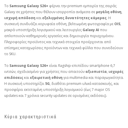
Το
Samsung Galaxy S26+
φέρνει την premium εμπειρία της σειράς
Galaxy σε χρήστες που θέλουν ισορροπία ανάμεσα σε
μεγάλη οθόνη
,
ισχυρή απόδοση
και
εξελιγμένες δυνατότητες κάμερας
. Η
συσκευή συνδυάζει κορυφαία οθόνη, βελτιωμένη φωτογραφία με
OIS
,
μακρά υποστήριξη λογισμικού και λειτουργίες
Galaxy AI
που
απλοποιούν καθημερινές εργασίες και δημιουργία περιεχομένου.
Πληροφορίες προϊόντος και τεχνικά στοιχεία προέρχονται από
επίσημες καταχωρίσεις προϊόντων και τεχνικά φύλλα που συνοδεύουν
το SKU.
Το
Samsung Galaxy S26+
είναι flagship‑επιπέδου smartphone 6,7
ιντσών, σχεδιασμένο για χρήστες που απαιτούν
αξιοπιστία
,
ισχυρές
επιδόσεις
και
εξαιρετική οθόνη
για multimedia και παραγωγικότητα.
Η συσκευή υποστηρίζει
5G
, διαθέτει premium υλικά κατασκευής, και
προσφέρει εκτεταμένη υποστήριξη λογισμικού (έως 7 major OS
updates και 7 χρόνια security updates σε ορισμένες εκδόσεις).
Κύρια χαρακτηριστικά