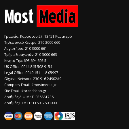
Γραφεία: Καρύστου 27, 13451 Καματερό
Τηλεφωνικό Κέντρο: 210 3000 660
Λογιστήριο: 210 3000 661
Τμήμα Εισαγωγών: 210 3000 663
Κινητό Τηλ: 693 694 695 5
​UK Office: 0044 845 508 9154
Legal Office: 0049 151 118 05997
Gigaset Network: 230 916 24902#9
Company Email: #mostmedia.gr
Site Email: #brandshop.gr
Αριθμός Α.Φ.Μ.: EL036881736
Αριθμός Γ.ΕΜ.Η.: 116032603000