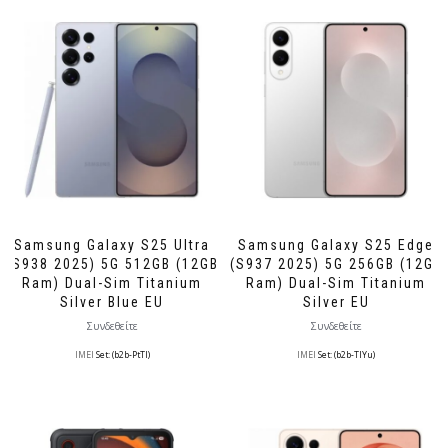
Samsung Galaxy S25 Ultra
Samsung Galaxy S25 Edge
(S938 2025) 5G 512GB (12GB
(S937 2025) 5G 256GB (12GB
Ram) Dual-Sim Titanium
Ram) Dual-Sim Titanium
Silver Blue EU
Silver EU
Συνδεθείτε
Συνδεθείτε
IMEI
Set: (b2b-PtTl)
IMEI
Set: (b2b-TlYu)