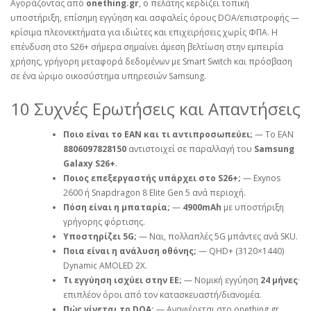
Αγοράζοντας από
onething.gr
, ο πελάτης κερδίζει τοπική
υποστήριξη, επίσημη εγγύηση και ασφαλείς όρους DOA/επιστροφής —
κρίσιμα πλεονεκτήματα για ιδιώτες και επιχειρήσεις χωρίς ΦΠΑ. Η
επένδυση στο S26+ σήμερα σημαίνει άμεση βελτίωση στην εμπειρία
χρήσης, γρήγορη μεταφορά δεδομένων με Smart Switch και πρόσβαση
σε ένα ώριμο οικοσύστημα υπηρεσιών Samsung.
10 Συχνές Ερωτήσεις και Απαντήσεις
Ποιο είναι το EAN και τι αντιπροσωπεύει;
— Το EAN
8806097828150
αντιστοιχεί σε παραλλαγή του
Samsung
Galaxy S26+
.
Ποιος επεξεργαστής υπάρχει στο S26+;
— Exynos
2600 ή Snapdragon 8 Elite Gen 5 ανά περιοχή.
Πόση είναι η μπαταρία;
—
4900mAh
με υποστήριξη
γρήγορης φόρτισης.
Υποστηρίζει 5G;
— Ναι, πολλαπλές 5G μπάντες ανά SKU.
Ποια είναι η ανάλυση οθόνης;
— QHD+ (3120×1440)
Dynamic AMOLED 2X.
Τι εγγύηση ισχύει στην ΕΕ;
— Νομική εγγύηση
24 μήνες
·
επιπλέον όροι από τον κατασκευαστή/διανομέα.
Πώς γίνεται το DOA;
— Αναφέρεται στο onething.gr