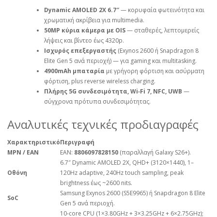
Dynamic AMOLED 2X 6.7″
— κορυφαία φωτεινότητα και
χρωματική ακρίβεια για multimedia.
50MP κύρια κάμερα με OIS
— σταθερές, λεπτομερείς
λήψεις και βίντεο έως 4320p.
Ισχυρός επεξεργαστής
(Exynos 2600 ή Snapdragon 8
Elite Gen 5 ανά περιοχή) — για gaming και multitasking.
4900mAh μπαταρία
με γρήγορη φόρτιση και ασύρματη
φόρτιση, plus reverse wireless charging.
Πλήρης 5G συνδεσιμότητα, Wi‑Fi 7, NFC, UWB
—
σύγχρονα πρότυπα συνδεσιμότητας.
Αναλυτικές τεχνικές προδιαγραφές
Χαρακτηριστικό
Περιγραφή
MPN / EAN
EAN:
8806097828150
(παραλλαγή Galaxy S26+).
6.7″ Dynamic AMOLED 2X, QHD+ (3120×1440), 1–
Οθόνη
120Hz adaptive, 240Hz touch sampling, peak
brightness έως ~2600 nits.
Samsung Exynos 2600 (S5E9965) ή Snapdragon 8 Elite
SoC
Gen 5 ανά περιοχή.
10‑core CPU (1×3.80GHz + 3×3.25GHz + 6×2.75GHz);