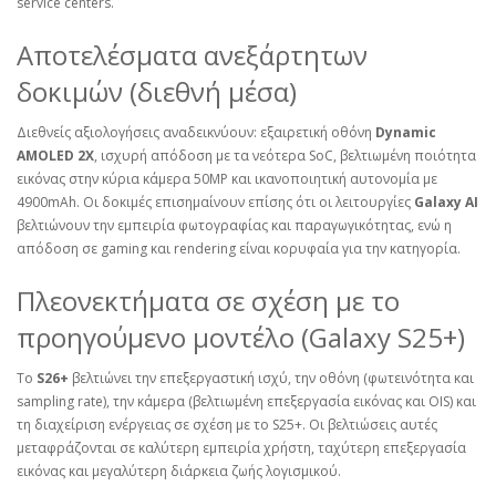
service centers.
Αποτελέσματα ανεξάρτητων
δοκιμών (διεθνή μέσα)
Διεθνείς αξιολογήσεις αναδεικνύουν: εξαιρετική οθόνη
Dynamic
AMOLED 2X
, ισχυρή απόδοση με τα νεότερα SoC, βελτιωμένη ποιότητα
εικόνας στην κύρια κάμερα 50MP και ικανοποιητική αυτονομία με
4900mAh. Οι δοκιμές επισημαίνουν επίσης ότι οι λειτουργίες
Galaxy AI
βελτιώνουν την εμπειρία φωτογραφίας και παραγωγικότητας, ενώ η
απόδοση σε gaming και rendering είναι κορυφαία για την κατηγορία.
Πλεονεκτήματα σε σχέση με το
προηγούμενο μοντέλο (Galaxy S25+)
Το
S26+
βελτιώνει την επεξεργαστική ισχύ, την οθόνη (φωτεινότητα και
sampling rate), την κάμερα (βελτιωμένη επεξεργασία εικόνας και OIS) και
τη διαχείριση ενέργειας σε σχέση με το S25+. Οι βελτιώσεις αυτές
μεταφράζονται σε καλύτερη εμπειρία χρήστη, ταχύτερη επεξεργασία
εικόνας και μεγαλύτερη διάρκεια ζωής λογισμικού.