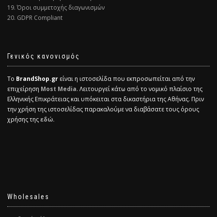
19. Όροι συμμετοχής διαγωνισμών
20. GDPR Compliant
Γενικός κανονισμός
Το
BrandShop.gr
είναι η ιστοσελίδα που εκπροσωπείται από την
επιχείρηση
Most Media
. Λειτουργεί κάτω από το νομικό πλαίσιο της
Ελληνικής Επικράτειας και υπόκειται στα δικαστήρια της Αθήνας. Πριν
την χρήση της ιστοσελίδας παρακαλούμε να διαβάσατε τους όρους
χρήσης της
εδώ.
Wholesales