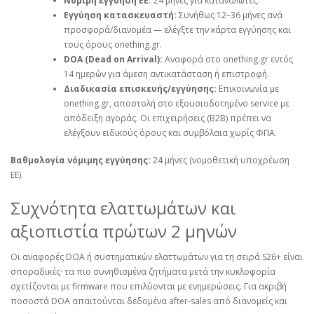
Νόμιμη εγγύηση ΕΕ:
24 μήνες για καταναλωτές.
Εγγύηση κατασκευαστή:
Συνήθως 12–36 μήνες ανά
προσφορά/διανομέα — ελέγξτε την κάρτα εγγύησης και
τους όρους onething.gr.
DOA (Dead on Arrival):
Αναφορά στο onething.gr εντός
14 ημερών για άμεση αντικατάσταση ή επιστροφή.
Διαδικασία επισκευής/εγγύησης:
Επικοινωνία με
onething.gr, αποστολή στο εξουσιοδοτημένο service με
απόδειξη αγοράς. Οι επιχειρήσεις (B2B) πρέπει να
ελέγξουν ειδικούς όρους και συμβόλαια χωρίς ΦΠΑ.
Βαθμολογία νόμιμης εγγύησης:
24 μήνες (νομοθετική υποχρέωση
ΕΕ).
Συχνότητα ελαττωμάτων και
αξιοπιστία πρώτων 2 μηνών
Οι αναφορές DOA ή συστηματικών ελαττωμάτων για τη σειρά S26+ είναι
σποραδικές· τα πιο συνηθισμένα ζητήματα μετά την κυκλοφορία
σχετίζονται με firmware που επιλύονται με ενημερώσεις. Για ακριβή
ποσοστά DOA απαιτούνται δεδομένα after‑sales από διανομείς και