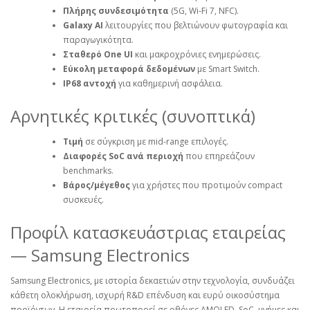
Πλήρης συνδεσιμότητα
(5G, Wi‑Fi 7, NFC).
Galaxy AI
λειτουργίες που βελτιώνουν φωτογραφία και
παραγωγικότητα.
Σταθερό One UI
και μακροχρόνιες ενημερώσεις.
Εύκολη μεταφορά δεδομένων
με Smart Switch.
IP68 αντοχή
για καθημερινή ασφάλεια.
Αρνητικές κριτικές (συνοπτικά)
Τιμή
σε σύγκριση με mid‑range επιλογές.
Διαφορές SoC ανά περιοχή
που επηρεάζουν
benchmarks.
Βάρος/μέγεθος
για χρήστες που προτιμούν compact
συσκευές.
Προφίλ κατασκευάστριας εταιρείας
— Samsung Electronics
Samsung Electronics, με ιστορία δεκαετιών στην τεχνολογία, συνδυάζει
κάθετη ολοκλήρωση, ισχυρή R&D επένδυση και ευρύ οικοσύστημα
προϊόντων. Η εταιρεία πρωτοπορεί σε οθόνες AMOLED, SoC, μνήμες και