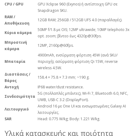
CPU / GPU
GPU Xclipse 960 (Exynos) ή αντίστοιχη GPU σε
Snapdragon SKU.
RAM /
12GB RAM; 256GB / 512GB UFS 4.0 (παραλλαγές).
Αποθήκευση
50MP f/1.8 με OIS; 12MP ultrawide; 10MP telephoto 3x
Κύρια κάμερα
opt. zoom; βίντεο έως 4320p@30fps.
Μπροστινή
12MP, 2160p@60fps.
κάμερα
4900mAh, ενσύρματη φόρτιση 45W (ανά SKU/
Μπαταρία
περιοχή), ασύρματη φόρτιση Qi 15W, reverse
wireless 4.5W.
Διαστάσεις /
158.4 × 75.8 × 7.3 mm; ~190 g.
Βάρος
Αντοχή
IP68 water/dust resistance.
5G (πολλαπλές μπάντες), Wi‑Fi 7, Bluetooth 6.0, NFC,
Συνδεσιμότητα
UWB, USB‑C 3.2 (DisplayPort).
Android 16 με One UI και ενσωματωμένες Galaxy AI
Λειτουργικό
λειτουργίες.
SAR
Head: 0.775 W/kg; Body: 1.221 W/kg.
Υλικά κατασκευής και ποιότητα