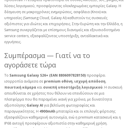
λύσεις λογισμικού, προσφέροντας ολοκληρωμένες εμπειρίες Galaxy. Η
δέσμευση σε μακροχρόνιες ενημερώσεις, ασφάλεια (Knox) και
υπηρεσίες (Samsung Cloud, Galaxy AI) καθιστούν τις συσκευές
αξιόπιστες για ιδιώτες και επιχειρήσεις. Στην Ευρώπη και την Ελλάδα, η
Samsung συνεργάζεται με επίσημους διανομείς και εξουσιοδοτημένα
service centers, εξασφαλίζοντας υποστήριξη, ανταλλακτικά και
εγγυήσεις.
Συμπέρασμα — Γιατί να το
αγοράσετε τώρα
Το
Samsung Galaxy S26+ (EAN 8806097828150)
προσφέρει
ισορροπία ανάμεσα σε
premium οθόνη
,
ισχυρή απόδοση
,
ποιοτική κάμερα
και
συνεπή υποστήριξη λογισμικού
. Η συσκευή
απευθύνεται σε χρήστες που θέλουν να επενδύσουν σε μια
πλατφόρμα που θα παραμείνει ικανή για χρόνια, με δυνατότητα
αξιοποίησης
Galaxy AI
για βελτίωση φωτογραφίας και
παραγωγικότητας. Η
4900mAh
μπαταρία και οι επιλογές φόρτισης
εξασφαλίζουν καθημερινή αυτονομία, ενώ η premium κατασκευή και η
IP68 αντοχή προσφέρουν αξιοπιστία στην καθημερινή χρήση.