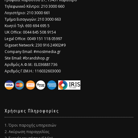
Τηλεφωνικό Κέντρο: 210 3000 660
Λογιστήριο: 210 3000 661
Τμήμα Εισαγωγών: 210 3000 663
Κινητό Τηλ: 693 694 695 5
​UK Office: 0044 845 508 9154
Legal Office: 0049 151 118 05997
Gigaset Network: 230 916 24902#9
Company Email: #mostmedia.gr
Site Email: #brandshop.gr
Αριθμός Α.Φ.Μ.: EL036881736
Αριθμός Γ.ΕΜ.Η.: 116032603000
Χρήσιμες Πληροφορίες
1. Όροι παροχής υπηρεσιών
2. Ακύρωση παραγγελίας