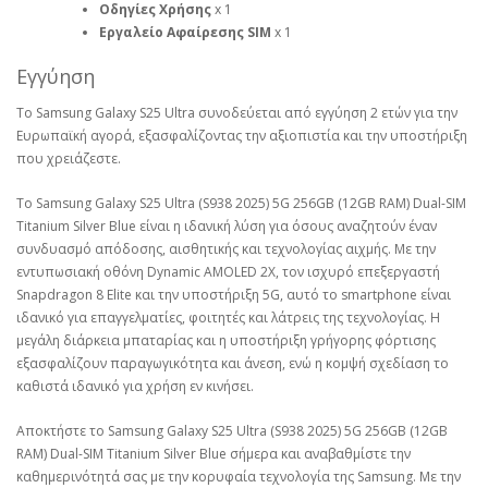
Οδηγίες Χρήσης
x 1
Εργαλείο Αφαίρεσης SIM
x 1
Εγγύηση
Το Samsung Galaxy S25 Ultra συνοδεύεται από εγγύηση 2 ετών για την
Ευρωπαϊκή αγορά, εξασφαλίζοντας την αξιοπιστία και την υποστήριξη
που χρειάζεστε.
Το Samsung Galaxy S25 Ultra (S938 2025) 5G 256GB (12GB RAM) Dual-SIM
Titanium Silver Blue είναι η ιδανική λύση για όσους αναζητούν έναν
συνδυασμό απόδοσης, αισθητικής και τεχνολογίας αιχμής. Με την
εντυπωσιακή οθόνη Dynamic AMOLED 2X, τον ισχυρό επεξεργαστή
Snapdragon 8 Elite και την υποστήριξη 5G, αυτό το smartphone είναι
ιδανικό για επαγγελματίες, φοιτητές και λάτρεις της τεχνολογίας. Η
μεγάλη διάρκεια μπαταρίας και η υποστήριξη γρήγορης φόρτισης
εξασφαλίζουν παραγωγικότητα και άνεση, ενώ η κομψή σχεδίαση το
καθιστά ιδανικό για χρήση εν κινήσει.
Αποκτήστε το Samsung Galaxy S25 Ultra (S938 2025) 5G 256GB (12GB
RAM) Dual-SIM Titanium Silver Blue σήμερα και αναβαθμίστε την
καθημερινότητά σας με την κορυφαία τεχνολογία της Samsung. Με την