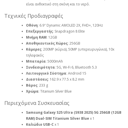
είναι ανθεκτικό στη σκόνη και το νερό.
Τεχνικές Προδιαγραφές
Οθόνη
: 6.9″ Dynamic AMOLED 2X, FHD+, 120Hz
Επεξεργαστής
: Snapdragon 8 Elite
Μνήμη RAM
: 12GB
Αποθηκευτικός Χώρος
: 256GB
Κάμερες
: 200MP (κύρια), 50MP (υπερευρυγώνια), 10x
τηλεφακός
Μπαταρία
: 5000mAh
Συνδεσιμότητα
: 5G, Wi-Fi 6, Bluetooth 5.3
Λειτουργικό Σύστημα
: Android 15
Διαστάσεις
: 162.9 x 77.5 x 8.2 mm
Βάρος
: 233 g
Χρώμα
: Titanium Silver Blue
Περιεχόμενα Συσκευασίας
Samsung Galaxy S25 Ultra (S938 2025) 5G 256GB (12GB
RAM) Dual-SIM Titanium Silver Blue
x 1
Καλώδιο USB-C
x 1