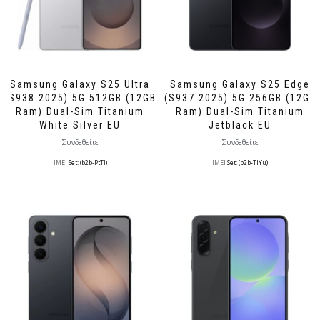
Samsung Galaxy S25 Ultra
Samsung Galaxy S25 Edge
(S938 2025) 5G 512GB (12GB
(S937 2025) 5G 256GB (12GB
Ram) Dual-Sim Titanium
Ram) Dual-Sim Titanium
White Silver EU
Jetblack EU
Συνδεθείτε
Συνδεθείτε
IMEI
Set: (b2b-PtTl)
IMEI
Set: (b2b-TlYu)