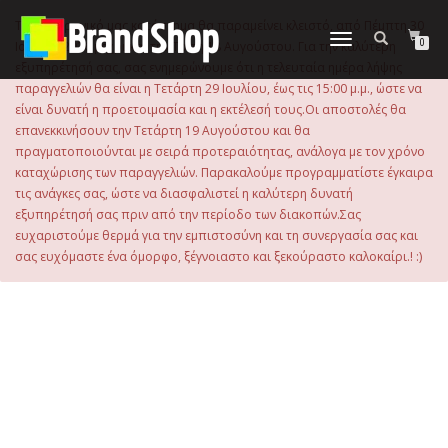
στο
περιεχόμενο
Το ηλεκτρονικό μας κατάστημα θα παραμείνει κλειστό, από Πέμπτη 30
Εναλλαγή
0
Ιουλίου 2026 μέχρι και την Τρίτη 18 Αυγούστου. Για την καλύτερη
πλοήγησης
εξυπηρέτησή σας, σας ενημερώνουμε ότι η τελευταία ημέρα λήψης
παραγγελιών θα είναι η Τετάρτη 29 Ιουλίου, έως τις 15:00 μ.μ., ώστε να
είναι δυνατή η προετοιμασία και η εκτέλεσή τους.Οι αποστολές θα
επανεκκινήσουν την Τετάρτη 19 Αυγούστου και θα
πραγματοποιούνται με σειρά προτεραιότητας, ανάλογα με τον χρόνο
καταχώρισης των παραγγελιών. Παρακαλούμε προγραμματίστε έγκαιρα
τις ανάγκες σας, ώστε να διασφαλιστεί η καλύτερη δυνατή
εξυπηρέτησή σας πριν από την περίοδο των διακοπών.Σας
ευχαριστούμε θερμά για την εμπιστοσύνη και τη συνεργασία σας και
σας ευχόμαστε ένα όμορφο, ξέγνοιαστο και ξεκούραστο καλοκαίρι.! :)