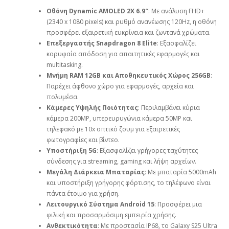
Οθόνη Dynamic AMOLED 2X 6.9″
: Με ανάλυση FHD+
(2340 x 1080 pixels) και ρυθμό ανανέωσης 120Hz, η οθόνη
προσφέρει εξαιρετική ευκρίνεια και ζωντανά χρώματα.
Επεξεργαστής Snapdragon 8 Elite
: Εξασφαλίζει
κορυφαία απόδοση για απαιτητικές εφαρμογές και
multitasking.
Μνήμη RAM 12GB και Αποθηκευτικός Χώρος 256GB
:
Παρέχει άφθονο χώρο για εφαρμογές, αρχεία και
πολυμέσα.
Κάμερες Υψηλής Ποιότητας
: Περιλαμβάνει κύρια
κάμερα 200MP, υπερευρυγώνια κάμερα 50MP και
τηλεφακό με 10x οπτικό ζουμ για εξαιρετικές
φωτογραφίες και βίντεο.
Υποστήριξη 5G
: Εξασφαλίζει γρήγορες ταχύτητες
σύνδεσης για streaming, gaming και λήψη αρχείων.
Μεγάλη Διάρκεια Μπαταρίας
: Με μπαταρία 5000mAh
και υποστήριξη γρήγορης φόρτισης, το τηλέφωνο είναι
πάντα έτοιμο για χρήση.
Λειτουργικό Σύστημα Android 15
: Προσφέρει μια
φιλική και προσαρμόσιμη εμπειρία χρήσης.
Ανθεκτικότητα
: Με προστασία IP68, το Galaxy S25 Ultra