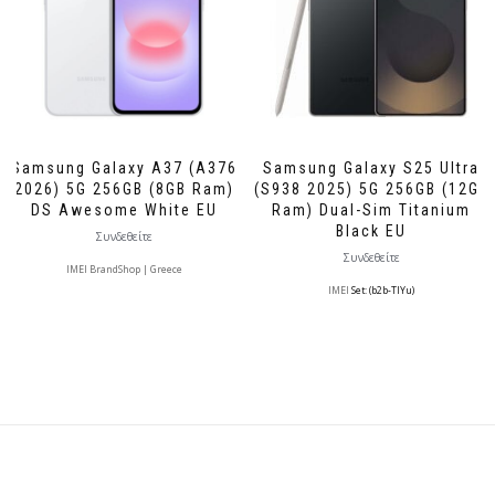
Samsung Galaxy A37 (A376
Samsung Galaxy S25 Ultra
2026) 5G 256GB (8GB Ram)
(S938 2025) 5G 256GB (12GB
DS Awesome White EU
Ram) Dual-Sim Titanium
Black EU
Συνδεθείτε
Συνδεθείτε
IMEI BrandShop | Greece
IMEI
Set: (b2b-TlYu)