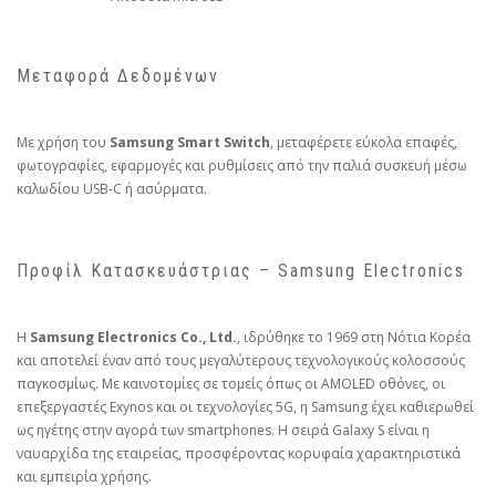
Μεταφορά Δεδομένων
Με χρήση του
Samsung Smart Switch
, μεταφέρετε εύκολα επαφές,
φωτογραφίες, εφαρμογές και ρυθμίσεις από την παλιά συσκευή μέσω
καλωδίου USB-C ή ασύρματα.
Προφίλ Κατασκευάστριας – Samsung Electronics
Η
Samsung Electronics Co., Ltd.
, ιδρύθηκε το 1969 στη Νότια Κορέα
και αποτελεί έναν από τους μεγαλύτερους τεχνολογικούς κολοσσούς
παγκοσμίως. Με καινοτομίες σε τομείς όπως οι AMOLED οθόνες, οι
επεξεργαστές Exynos και οι τεχνολογίες 5G, η Samsung έχει καθιερωθεί
ως ηγέτης στην αγορά των smartphones. Η σειρά Galaxy S είναι η
ναυαρχίδα της εταιρείας, προσφέροντας κορυφαία χαρακτηριστικά
και εμπειρία χρήσης.