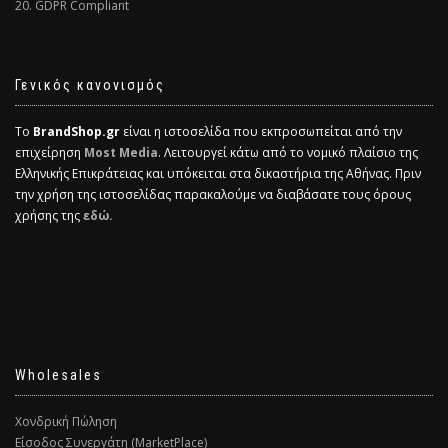
20. GDPR Compliant
Γενικός κανονισμός
Το
BrandShop.gr
είναι η ιστοσελίδα που εκπροσωπείται από την
επιχείρηση
Most Media
. Λειτουργεί κάτω από το νομικό πλαίσιο της
Ελληνικής Επικράτειας και υπόκειται στα δικαστήρια της Αθήνας. Πριν
την χρήση της ιστοσελίδας παρακαλούμε να διαβάσατε τους όρους
χρήσης της
εδώ.
Wholesales
Χονδρική Πώληση
Είσοδος Συνεργάτη (MarketPlace)