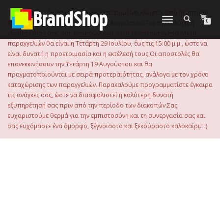
στο
περιεχόμενο
Το ηλεκτρονικό μας κατάστημα θα παραμείνει κλειστό, από Πέμπτη 30
Εναλλαγή
0
Ιουλίου 2026 μέχρι και την Τρίτη 18 Αυγούστου. Για την καλύτερη
πλοήγησης
εξυπηρέτησή σας, σας ενημερώνουμε ότι η τελευταία ημέρα λήψης
παραγγελιών θα είναι η Τετάρτη 29 Ιουλίου, έως τις 15:00 μ.μ., ώστε να
είναι δυνατή η προετοιμασία και η εκτέλεσή τους.Οι αποστολές θα
επανεκκινήσουν την Τετάρτη 19 Αυγούστου και θα
πραγματοποιούνται με σειρά προτεραιότητας, ανάλογα με τον χρόνο
καταχώρισης των παραγγελιών. Παρακαλούμε προγραμματίστε έγκαιρα
τις ανάγκες σας, ώστε να διασφαλιστεί η καλύτερη δυνατή
εξυπηρέτησή σας πριν από την περίοδο των διακοπών.Σας
ευχαριστούμε θερμά για την εμπιστοσύνη και τη συνεργασία σας και
σας ευχόμαστε ένα όμορφο, ξέγνοιαστο και ξεκούραστο καλοκαίρι.! :)