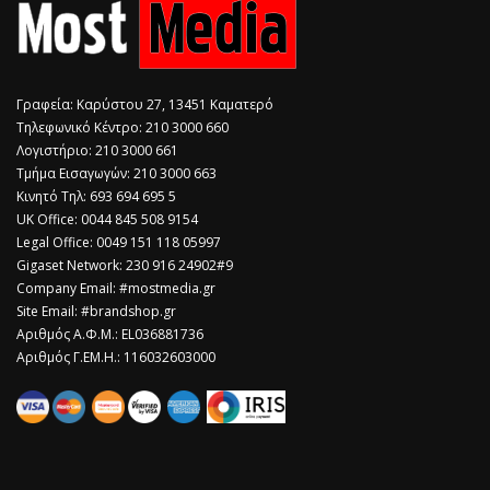
Γραφεία: Καρύστου 27, 13451 Καματερό
Τηλεφωνικό Κέντρο: 210 3000 660
Λογιστήριο: 210 3000 661
Τμήμα Εισαγωγών: 210 3000 663
Κινητό Τηλ: 693 694 695 5
​UK Office: 0044 845 508 9154
Legal Office: 0049 151 118 05997
Gigaset Network: 230 916 24902#9
Company Email: #mostmedia.gr
Site Email: #brandshop.gr
Αριθμός Α.Φ.Μ.: EL036881736
Αριθμός Γ.ΕΜ.Η.: 116032603000