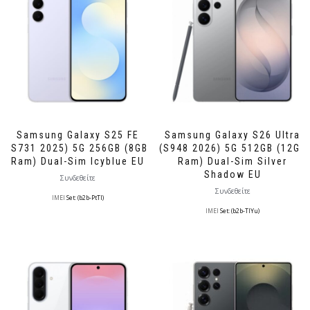
Samsung Galaxy S25 FE
Samsung Galaxy S26 Ultra
(S731 2025) 5G 256GB (8GB
(S948 2026) 5G 512GB (12GB
Ram) Dual-Sim Icyblue EU
Ram) Dual-Sim Silver
Shadow EU
Συνδεθείτε
Συνδεθείτε
IMEI
Set: (b2b-PtTl)
IMEI
Set: (b2b-TlYu)