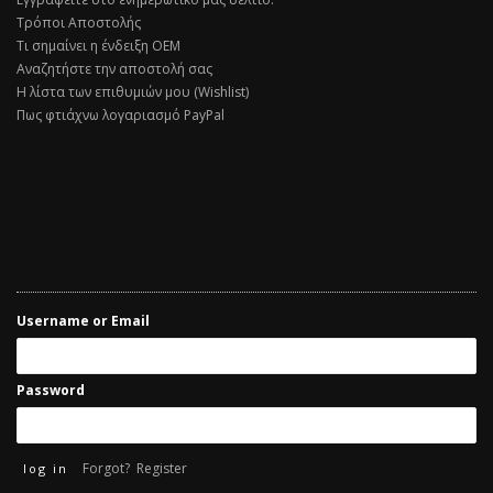
Τρόποι Αποστολής
Τι σημαίνει η ένδειξη ΟΕΜ
Αναζητήστε την αποστολή σας
Η λίστα των επιθυμιών μου (Wishlist)
Πως φτιάχνω λογαριασμό PayPal
Username or Email
Password
Forgot?
Register