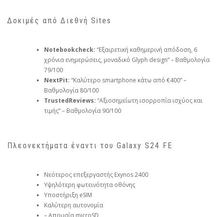
Δοκιμές από Διεθνή Sites
Notebookcheck:
“Εξαιρετική καθημερινή απόδοση, 6
χρόνια ενημερώσεις, μοναδικό Glyph design” – Βαθμολογία
79/100
NextPit:
“Καλύτερο smartphone κάτω από €400” –
Βαθμολογία 80/100
TrustedReviews:
“Αξιοσημείωτη ισορροπία ισχύος και
τιμής” – Βαθμολογία 90/100
Πλεονεκτήματα έναντι του Galaxy S24 FE
Νεότερος επεξεργαστής Exynos 2400
Υψηλότερη φωτεινότητα οθόνης
Υποστήριξη eSIM
Καλύτερη αυτονομία
– Απουσία microSD