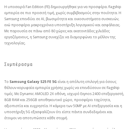
Η υποσειρά Fan Edition (FE) δημιουργήθηκε για να προσφέρει flagship
εμπειρία σε πιο προσιτή τιμή, χωρίς συμβιβασμούς στην ποιότητα. Η
Samsung επενδύει σε AI, βιωσιμότητα και οικοσυστήματα συσκευών,
ενώ προσφέρει μακροχρόνια υποστήριξη λογισμικού και ασφάλειας.
Με παρουσία σε πάνω από 80 χώρες και εκατοντάδες χιλιάδες
εργαζόμενους, η Samsung συνεχίζει να διαμορφώνει το μέλλον της
τεχνολογίας.
Συμπέρασμα
Το
Samsung Galaxy S25 FE 5G
είναι η απόλυτη επιλογή για όσους
θέλουν κορυφαία εμπειρία χρήσης χωρίς να επενδύσουν σε flagship
τιμές. Με Dynamic AMOLED 2X οθόνη, ισχυρό Exynos 2400 επεξεργαστή,
8GB RAM και 256GB αποθηκευτικό χώρο, προσφέρει ταχύτητα,
αξιοπιστία και ευχρηστία. Η κάμερα των 50MP με AI επεξεργασία και η
υποστήριξη 5G εξασφαλίζουν ότι είστε πάντα συνδεδεμένοι και
έτοιμοι να αποτυπώσετε κάθε στιγμή.