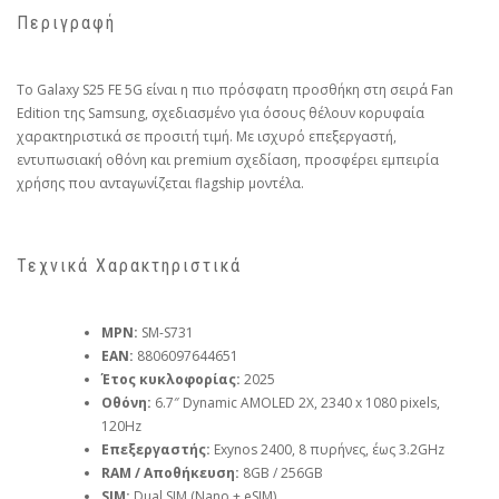
Περιγραφή
Το Galaxy S25 FE 5G είναι η πιο πρόσφατη προσθήκη στη σειρά Fan
Edition της Samsung, σχεδιασμένο για όσους θέλουν κορυφαία
χαρακτηριστικά σε προσιτή τιμή. Με ισχυρό επεξεργαστή,
εντυπωσιακή οθόνη και premium σχεδίαση, προσφέρει εμπειρία
χρήσης που ανταγωνίζεται flagship μοντέλα.
Τεχνικά Χαρακτηριστικά
MPN:
SM-S731
EAN:
8806097644651
Έτος κυκλοφορίας:
2025
Οθόνη:
6.7″ Dynamic AMOLED 2X, 2340 x 1080 pixels,
120Hz
Επεξεργαστής:
Exynos 2400, 8 πυρήνες, έως 3.2GHz
RAM / Αποθήκευση:
8GB / 256GB
SIM:
Dual SIM (Nano + eSIM)