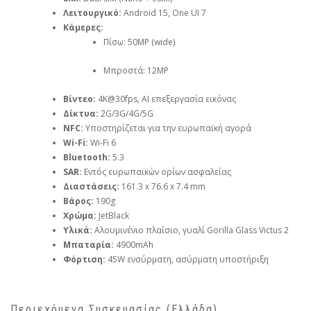
Λειτουργικό:
Android 15, One UI 7
Κάμερες:
Πίσω: 50MP (wide)
Μπροστά: 12MP
Βίντεο:
4K@30fps, AI επεξεργασία εικόνας
Δίκτυα:
2G/3G/4G/5G
NFC:
Υποστηρίζεται για την ευρωπαϊκή αγορά
Wi-Fi:
Wi-Fi 6
Bluetooth:
5.3
SAR:
Εντός ευρωπαϊκών ορίων ασφαλείας
Διαστάσεις:
161.3 x 76.6 x 7.4 mm
Βάρος:
190g
Χρώμα:
JetBlack
Υλικά:
Αλουμινένιο πλαίσιο, γυαλί Gorilla Glass Victus 2
Μπαταρία:
4900mAh
Φόρτιση:
45W ενσύρματη, ασύρματη υποστήριξη
Περιεχόμενα Συσκευασίας (Ελλάδα)