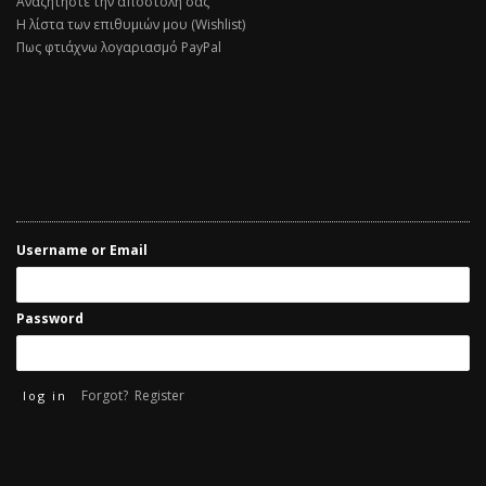
Αναζητήστε την αποστολή σας
Η λίστα των επιθυμιών μου (Wishlist)
Πως φτιάχνω λογαριασμό PayPal
Username or Email
Password
Forgot?
Register