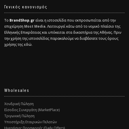
Γενικός κανονισμός
Το
BrandShop.gr
είναι η ιστοσελίδα που εκπροσωπείται από την
επιχείρηση
Most Media
. Λειτουργεί κάτω από το νομικό πλαίσιο της
Ελληνικής Επικράτειας και υπόκειται στα δικαστήρια της Αθήνας. Πριν
την χρήση της ιστοσελίδας παρακαλούμε να διαβάσατε τους όρους
χρήσης της
εδώ.
Wholesales
Χονδρική Πώληση
Είσοδος Συνεργάτη (MarketPlace)
Τριγωνική Πώληση
Υποστήριξη Εταιρικών Πελατών
Ημερήσιες Προσφορές (Daily Offers)