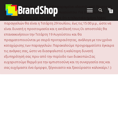
στο
περιεχόμενο
Το ηλεκτρονικό μας κατάστημα θα παραμείνει κλειστό, από Πέμπτη 30
Εναλλαγή
0
Ιουλίου 2026 μέχρι και την Τρίτη 18 Αυγούστου. Για την καλύτερη
πλοήγησης
εξυπηρέτησή σας, σας ενημερώνουμε ότι η τελευταία ημέρα λήψης
παραγγελιών θα είναι η Τετάρτη 29 Ιουλίου, έως τις 15:00 μ.μ., ώστε να
είναι δυνατή η προετοιμασία και η εκτέλεσή τους.Οι αποστολές θα
επανεκκινήσουν την Τετάρτη 19 Αυγούστου και θα
πραγματοποιούνται με σειρά προτεραιότητας, ανάλογα με τον χρόνο
καταχώρισης των παραγγελιών. Παρακαλούμε προγραμματίστε έγκαιρα
τις ανάγκες σας, ώστε να διασφαλιστεί η καλύτερη δυνατή
εξυπηρέτησή σας πριν από την περίοδο των διακοπών.Σας
ευχαριστούμε θερμά για την εμπιστοσύνη και τη συνεργασία σας και
σας ευχόμαστε ένα όμορφο, ξέγνοιαστο και ξεκούραστο καλοκαίρι.! :)