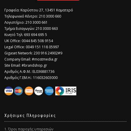
Γραφεία: Καρύστου 27, 13451 Καματερό
Τηλεφωνικό Κέντρο: 210 3000 660
Λογιστήριο: 210 3000 661
Τμήμα Εισαγωγών: 210 3000 663
Κινητό Τηλ: 693 694 695 5
​UK Office: 0044 845 508 9154
Legal Office: 0049 151 118 05997
Gigaset Network: 230 916 24902#9
Company Email: #mostmedia.gr
Site Email: #brandshop.gr
Αριθμός Α.Φ.Μ.: EL036881736
Αριθμός Γ.ΕΜ.Η.: 116032603000
Χρήσιμες Πληροφορίες
1. Όροι παροχής υπηρεσιών