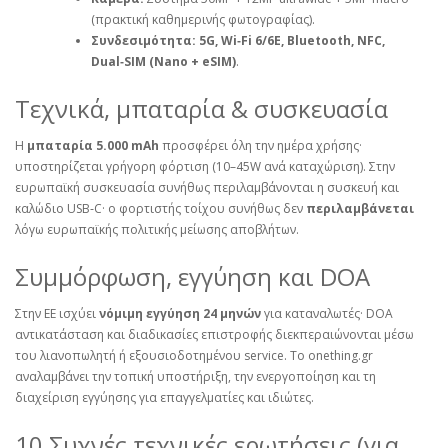
(πρακτική καθημερινής φωτογραφίας).
Συνδεσιμότητα:
5G, Wi‑Fi 6/6E, Bluetooth, NFC,
Dual‑SIM (Nano + eSIM)
.
Τεχνικά, μπαταρία & συσκευασία
Η
μπαταρία 5.000 mAh
προσφέρει όλη την ημέρα χρήσης·
υποστηρίζεται γρήγορη φόρτιση (10–45W ανά καταχώριση). Στην
ευρωπαϊκή συσκευασία συνήθως περιλαμβάνονται η συσκευή και
καλώδιο USB‑C· ο φορτιστής τοίχου συνήθως δεν
περιλαμβάνεται
λόγω ευρωπαϊκής πολιτικής μείωσης αποβλήτων.
Συμμόρφωση, εγγύηση και DOA
Στην ΕΕ ισχύει
νόμιμη εγγύηση 24 μηνών
για καταναλωτές· DOA
αντικατάσταση και διαδικασίες επιστροφής διεκπεραιώνονται μέσω
του λιανοπωλητή ή εξουσιοδοτημένου service. Το onething.gr
αναλαμβάνει την τοπική υποστήριξη, την ενεργοποίηση και τη
διαχείριση εγγύησης για επαγγελματίες και ιδιώτες.
10 Συχνές τεχνικές ερωτήσεις (για