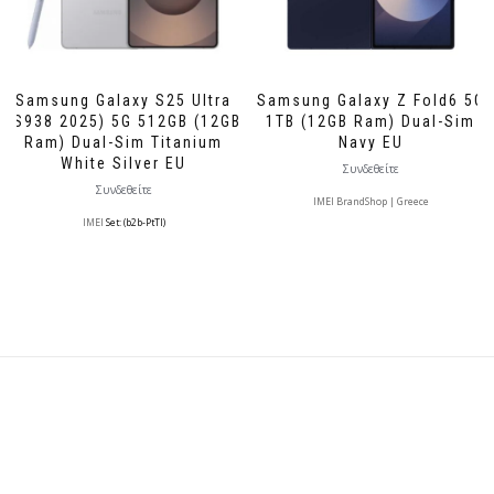
Samsung Galaxy S25 Ultra
Samsung Galaxy Z Fold6 5G
(S938 2025) 5G 512GB (12GB
1TB (12GB Ram) Dual-Sim
Ram) Dual-Sim Titanium
Navy EU
White Silver EU
Συνδεθείτε
Συνδεθείτε
IMEI BrandShop | Greece
IMEI
Set: (b2b-PtTl)