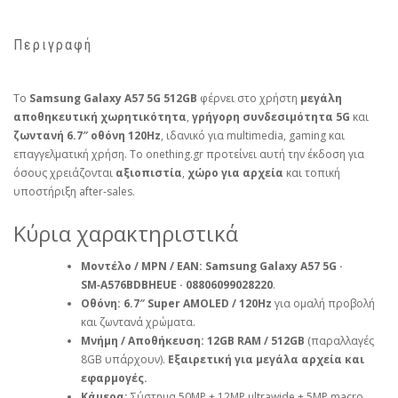
Περιγραφή
Το
Samsung Galaxy A57 5G 512GB
φέρνει στο χρήστη
μεγάλη
αποθηκευτική χωρητικότητα
,
γρήγορη συνδεσιμότητα 5G
και
ζωντανή 6.7″ οθόνη 120Hz
, ιδανικό για multimedia, gaming και
επαγγελματική χρήση. Το onething.gr προτείνει αυτή την έκδοση για
όσους χρειάζονται
αξιοπιστία
,
χώρο για αρχεία
και τοπική
υποστήριξη after‑sales.
Κύρια χαρακτηριστικά
Μοντέλο / MPN / EAN:
Samsung Galaxy A57 5G ·
SM‑A576BDBHEUE · 08806099028220
.
Οθόνη:
6.7″ Super AMOLED / 120Hz
για ομαλή προβολή
και ζωντανά χρώματα.
Μνήμη / Αποθήκευση:
12GB RAM / 512GB
(παραλλαγές
8GB υπάρχουν).
Εξαιρετική για μεγάλα αρχεία και
εφαρμογές.
Κάμερα:
Σύστημα 50MP + 12MP ultrawide + 5MP macro