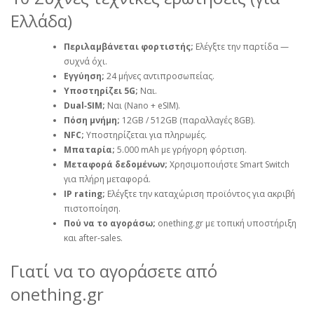
Ελλάδα)
Περιλαμβάνεται φορτιστής;
Ελέγξτε την παρτίδα —
συχνά όχι.
Εγγύηση;
24 μήνες αντιπροσωπείας.
Υποστηρίζει 5G;
Ναι.
Dual‑SIM;
Ναι (Nano + eSIM).
Πόση μνήμη;
12GB / 512GB (παραλλαγές 8GB).
NFC;
Υποστηρίζεται για πληρωμές.
Μπαταρία;
5.000 mAh με γρήγορη φόρτιση.
Μεταφορά δεδομένων;
Χρησιμοποιήστε Smart Switch
για πλήρη μεταφορά.
IP rating;
Ελέγξτε την καταχώριση προϊόντος για ακριβή
πιστοποίηση.
Πού να το αγοράσω;
onething.gr με τοπική υποστήριξη
και after‑sales.
Γιατί να το αγοράσετε από
onething.gr