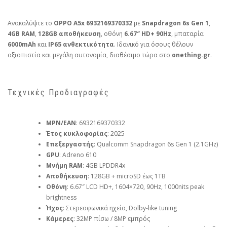
Ανακαλύψτε το
OPPO A5x 6932169370332
με
Snapdragon 6s Gen 1
,
4GB RAM
,
128GB αποθήκευση
, οθόνη
6.67″ HD+ 90Hz
, μπαταρία
6000mAh
και
IP65 ανθεκτικότητα
. Ιδανικό για όσους θέλουν
αξιοπιστία και μεγάλη αυτονομία, διαθέσιμο τώρα στο
onething.gr
.
Τεχνικές Προδιαγραφές
MPN/EAN
: 6932169370332
Έτος κυκλοφορίας
: 2025
Επεξεργαστής
: Qualcomm Snapdragon 6s Gen 1 (2.1GHz)
GPU
: Adreno 610
Μνήμη RAM
: 4GB LPDDR4x
Αποθήκευση
: 128GB + microSD έως 1TB
Οθόνη
: 6.67″ LCD HD+, 1604×720, 90Hz, 1000nits peak
brightness
Ήχος
: Στερεοφωνικά ηχεία, Dolby-like tuning
Κάμερες
: 32MP πίσω / 8MP εμπρός