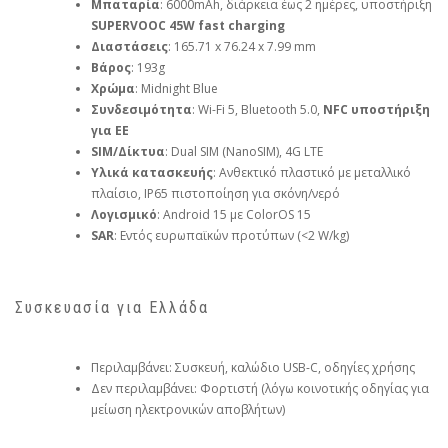
Μπαταρία
: 6000mAh, διάρκεια έως 2 ημέρες, υποστήριξη
SUPERVOOC 45W fast charging
Διαστάσεις
: 165.71 x 76.24 x 7.99 mm
Βάρος
: 193g
Χρώμα
: Midnight Blue
Συνδεσιμότητα
: Wi-Fi 5, Bluetooth 5.0,
NFC υποστήριξη
για ΕΕ
SIM/Δίκτυα
: Dual SIM (NanoSIM), 4G LTE
Υλικά κατασκευής
: Ανθεκτικό πλαστικό με μεταλλικό
πλαίσιο, IP65 πιστοποίηση για σκόνη/νερό
Λογισμικό
: Android 15 με ColorOS 15
SAR
: Εντός ευρωπαϊκών προτύπων (<2 W/kg)
Συσκευασία για Ελλάδα
Περιλαμβάνει: Συσκευή, καλώδιο USB-C, οδηγίες χρήσης
Δεν περιλαμβάνει: Φορτιστή (λόγω κοινοτικής οδηγίας για
μείωση ηλεκτρονικών αποβλήτων)