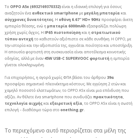
Το
OPPO A5x (6932169370332)
είναι η ιδανική επιλογή για όσους
αναζητούν ένα
ανθεκτικό smartphone
με
μεγάλη μπαταρία
και
σύγχρονες δυνατότητες
. Η
οθόνη 6.67″ HD+ 90Hz
προσφέρει άνετη
εμπειρία θέασης, ενώ η
μπαταρία 6000mAh
εξασφαλίζει πολύωρη
χρήση χωρίς άγχος. Η
IP65 πιστοποίηση
και η
στρατιωτικού
τύπου αντοχή
το καθιστούν αξιόπιστο σε κάθε συνθήκη. Η OPPO, με
την ιστορία και την αξιοπιστία της, εγγυάται ποιότητα και υποστήριξη.
Η απουσία φορτιστή στη συσκευασία είναι αποτέλεσμα κοινοτικής
οδηγίας, αλλά με έναν
45W USB-C SUPERVOOC φορτιστή
η εμπειρία
γίνεται ολοκληρωμένη.
Για επιχειρήσεις, η αγορά χωρίς ΦΠΑ βάσει του άρθρου
39α
προσφέρει σημαντικό πλεονέκτημα κόστους. Με εγγύηση 2 ετών και
χαμηλό ποσοστό ελαττωμάτων, το OPPO A5x είναι μια επένδυση που
αξίζει. Αν θέλετε ένα smartphone που συνδυάζει
πρακτικότητα
,
τεχνολογία αιχμής
και
εξαιρετική αξία
, το OPPO A5x είναι η σωστή
επιλογή – διαθέσιμο τώρα στο
onething.gr
.
Το περιεχόμενο αυτό περιορίζεται στα μέλη της