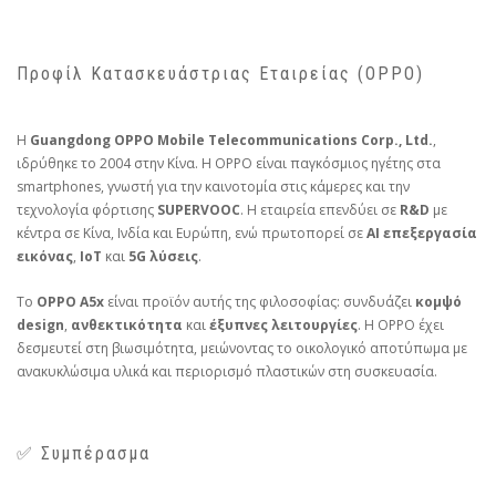
Προφίλ Κατασκευάστριας Εταιρείας (OPPO)
Η
Guangdong OPPO Mobile Telecommunications Corp., Ltd.
,
ιδρύθηκε το 2004 στην Κίνα. Η OPPO είναι παγκόσμιος ηγέτης στα
smartphones, γνωστή για την καινοτομία στις κάμερες και την
τεχνολογία φόρτισης
SUPERVOOC
. Η εταιρεία επενδύει σε
R&D
με
κέντρα σε Κίνα, Ινδία και Ευρώπη, ενώ πρωτοπορεί σε
AI επεξεργασία
εικόνας
,
IoT
και
5G λύσεις
.
Το
OPPO A5x
είναι προϊόν αυτής της φιλοσοφίας: συνδυάζει
κομψό
design
,
ανθεκτικότητα
και
έξυπνες λειτουργίες
. Η OPPO έχει
δεσμευτεί στη βιωσιμότητα, μειώνοντας το οικολογικό αποτύπωμα με
ανακυκλώσιμα υλικά και περιορισμό πλαστικών στη συσκευασία.
✅ Συμπέρασμα