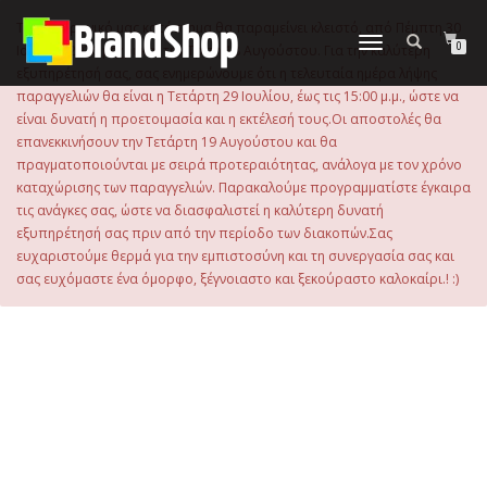
στο
περιεχόμενο
Το ηλεκτρονικό μας κατάστημα θα παραμείνει κλειστό, από Πέμπτη 30
Εναλλαγή
0
Ιουλίου 2026 μέχρι και την Τρίτη 18 Αυγούστου. Για την καλύτερη
πλοήγησης
εξυπηρέτησή σας, σας ενημερώνουμε ότι η τελευταία ημέρα λήψης
παραγγελιών θα είναι η Τετάρτη 29 Ιουλίου, έως τις 15:00 μ.μ., ώστε να
είναι δυνατή η προετοιμασία και η εκτέλεσή τους.Οι αποστολές θα
επανεκκινήσουν την Τετάρτη 19 Αυγούστου και θα
πραγματοποιούνται με σειρά προτεραιότητας, ανάλογα με τον χρόνο
καταχώρισης των παραγγελιών. Παρακαλούμε προγραμματίστε έγκαιρα
τις ανάγκες σας, ώστε να διασφαλιστεί η καλύτερη δυνατή
εξυπηρέτησή σας πριν από την περίοδο των διακοπών.Σας
ευχαριστούμε θερμά για την εμπιστοσύνη και τη συνεργασία σας και
σας ευχόμαστε ένα όμορφο, ξέγνοιαστο και ξεκούραστο καλοκαίρι.! :)