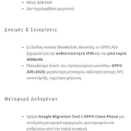
Μόνο 4GB RAM
Δεν περιλαμβάνει φορτιστή
Δοκιμές & Συγκρίσεις
Σε διεθνή reviews (NewMobile, Movertix), το OPPO A5x
ξεχώρισε για την
ανθεκτικότητα IP65
και την
μπαταρία
6000mAh
.
Πλεονέκτημα έναντι του προηγούμενου μοντέλου
OPPO
A38 (2023)
: μεγαλύτερη μπαταρία, καλύτερη αντοχή, NFC
υποστήριξη, ταχύτερη φόρτιση.
Μεταφορά Δεδομένων
Χρήση
Google Migration Tool
ή
OPPO Clone Phone
για
αυτόματη μεταφορά εφαρμογών, φωτογραφιών και
ρυθμίσεων από την παλιά συσκευή.