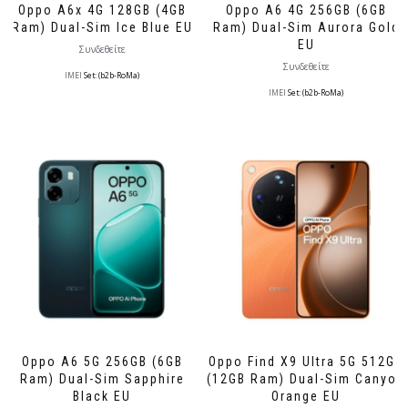
Oppo A6x 4G 128GB (4GB
Oppo A6 4G 256GB (6GB
Ram) Dual-Sim Ice Blue EU
Ram) Dual-Sim Aurora Gold
EU
Συνδεθείτε
Συνδεθείτε
IMEI
Set: (b2b-RoMa)
IMEI
Set: (b2b-RoMa)
Oppo A6 5G 256GB (6GB
Oppo Find X9 Ultra 5G 512GB
Ram) Dual-Sim Sapphire
(12GB Ram) Dual-Sim Canyon
Black EU
Orange EU