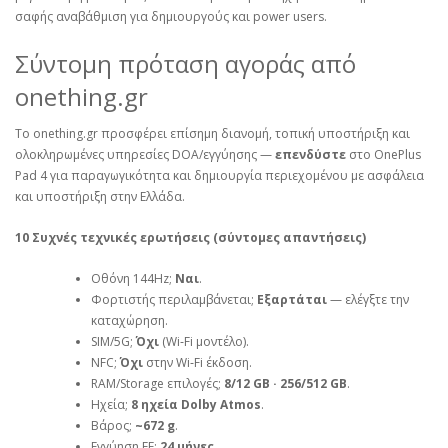
σαφής αναβάθμιση για δημιουργούς και power users.
Σύντομη πρόταση αγοράς από
onething.gr
Το onething.gr προσφέρει επίσημη διανομή, τοπική υποστήριξη και
ολοκληρωμένες υπηρεσίες DOA/εγγύησης —
επενδύστε
στο OnePlus
Pad 4 για παραγωγικότητα και δημιουργία περιεχομένου με ασφάλεια
και υποστήριξη στην Ελλάδα.
10 Συχνές τεχνικές ερωτήσεις (σύντομες απαντήσεις)
Οθόνη 144Hz;
Ναι
.
Φορτιστής περιλαμβάνεται;
Εξαρτάται
— ελέγξτε την
καταχώρηση.
SIM/5G;
Όχι
(Wi‑Fi μοντέλο).
NFC;
Όχι
στην Wi‑Fi έκδοση.
RAM/Storage επιλογές;
8/12 GB · 256/512 GB
.
Ηχεία;
8 ηχεία Dolby Atmos
.
Βάρος;
~672 g
.
Εγγύηση ΕΕ;
24 μήνες
.