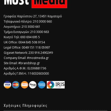
Γραφεία: Καρύστου 27, 13451 Καματερό
Τηλεφωνικό Κέντρο: 210 3000 660
Λογιστήριο: 210 3000 661
Τμήμα Εισαγωγών: 210 3000 663
Κινητό Τηλ: 693 694 695 5
​UK Office: 0044 845 508 9154
Legal Office: 0049 151 118 05997
Gigaset Network: 230 916 24902#9
Company Email: #mostmedia.gr
Site Email: #brandshop.gr
Αριθμός Α.Φ.Μ.: EL036881736
Αριθμός Γ.ΕΜ.Η.: 116032603000
Χρήσιμες Πληροφορίες