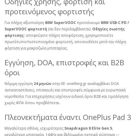
Οδηγίες χρήσης, φόρτιση και
προτεινόμενος φορτιστής
Για πλήρη αξιοποίηση
80W SuperVOOC
προτείνουμε
80W USB‑C PD /
SuperVOOC φορτιστή
(αν δεν περιλαμβάνεται).
Οδηγίες σωστής
φόρτισης:
αποφεύγετε πλήρη αποφόρτιση, χρησιμοποιείτε
πρωτότυπο/πιστοποιημένο φορτιστή, αποσυνδέετε μετά την πλήρη
φόρτιση για μακροζωία μπαταρίας.
Εγγύηση, DOA, επιστροφές και B2B
όροι
Νόμιμη εγγύηση
24 μηνών
στην ΕΕ· onething.gr αναλαμβάνει DOA
αντικαταστάσεις, επισκευές και επιστροφές σύμφωνα με ευρωπαϊκή
νομοθεσία. Για επιχειρήσεις ισχύουν ειδικοί όροι B2B και τιμολόγηση
χωρίς ΦΠΑ όπου προβλέπεται.
Πλεονεκτήματα έναντι OnePlus Pad 3
Μεγαλύτερη οθόνη, ισχυρότερος
Snapdragon 8 Elite Gen 5
,
μεγαλύτερη μπαταρία, 144Hz και βελτιωμένο ηχητικό σύστημα —