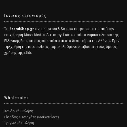
Γενικός κανονισμός
Το
BrandShop.gr
είναι η ιστοσελίδα που εκπροσωπείται από την
επιχείρηση
Most Media
. Λειτουργεί κάτω από το νομικό πλαίσιο της
Ελληνικής Επικράτειας και υπόκειται στα δικαστήρια της Αθήνας. Πριν
την χρήση της ιστοσελίδας παρακαλούμε να διαβάσατε τους όρους
χρήσης της
εδώ.
Wholesales
Χονδρική Πώληση
Είσοδος Συνεργάτη (MarketPlace)
Τριγωνική Πώληση