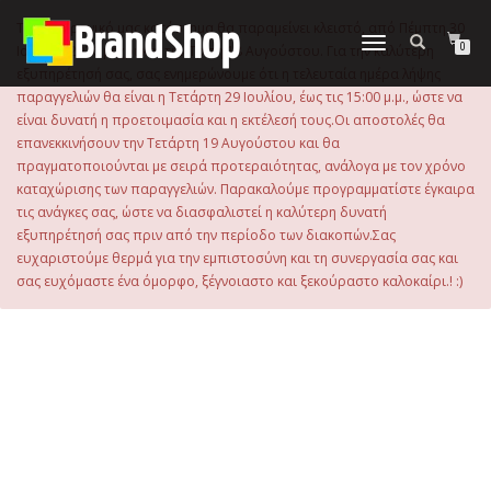
στο
περιεχόμενο
Το ηλεκτρονικό μας κατάστημα θα παραμείνει κλειστό, από Πέμπτη 30
Εναλλαγή
0
Ιουλίου 2026 μέχρι και την Τρίτη 18 Αυγούστου. Για την καλύτερη
πλοήγησης
εξυπηρέτησή σας, σας ενημερώνουμε ότι η τελευταία ημέρα λήψης
παραγγελιών θα είναι η Τετάρτη 29 Ιουλίου, έως τις 15:00 μ.μ., ώστε να
είναι δυνατή η προετοιμασία και η εκτέλεσή τους.Οι αποστολές θα
επανεκκινήσουν την Τετάρτη 19 Αυγούστου και θα
πραγματοποιούνται με σειρά προτεραιότητας, ανάλογα με τον χρόνο
καταχώρισης των παραγγελιών. Παρακαλούμε προγραμματίστε έγκαιρα
τις ανάγκες σας, ώστε να διασφαλιστεί η καλύτερη δυνατή
εξυπηρέτησή σας πριν από την περίοδο των διακοπών.Σας
ευχαριστούμε θερμά για την εμπιστοσύνη και τη συνεργασία σας και
σας ευχόμαστε ένα όμορφο, ξέγνοιαστο και ξεκούραστο καλοκαίρι.! :)