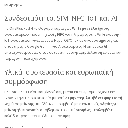
κατηγορία.
Συνδεσιμότητα, SIM, NFC, IoT και AI
Το OnePlus Pad 4 κυκλοφορεί κυρίως ως
Wi‑Fi μοντέλο
(χωρίς
ενσωματωμένο modem),
χωρίς NFC
για πληρωμές στην Wi‑Fi έκδοση· η
IoT ενσωμάτωση γίνεται μέσω HyperOS/OnePlus οικοσυστήματος και
υποστήριξης Google Gemini για AI λειτουργίες. Η on‑device
AI
επιταχύνει εργασίες όπως αυτόματη μεταγραφή, βελτίωση εικόνας και
παραγωγή περιεχομένου.
Υλικά, συσκευασία και ευρωπαϊκή
συμμόρφωση
Πλαίσιο αλουμινίου και glass front, premium φινίρισμα (Sage/Dune
Glow). Στην ΕΕ η συσκευασία μπορεί να
μην περιλαμβάνει φορτιστή
ως μέτρο μείωσης αποβλήτων — συμβατό με ευρωπαϊκές οδηγίες για
μείωση ηλεκτρονικών αποβλήτων. Το κουτί συνήθως περιλαμβάνει
καλώδιο Type‑C, εγχειρίδια και εγγύηση.