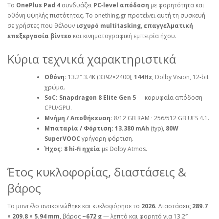
Το
OnePlus Pad 4
συνδυάζει
PC‑level απόδοση
με φορητότητα και
οθόνη υψηλής πιστότητας. Το onething.gr προτείνει αυτή τη συσκευή
σε χρήστες που θέλουν
ισχυρό multitasking
,
επαγγελματική
επεξεργασία βίντεο
και κινηματογραφική εμπειρία ήχου.
Κύρια τεχνικά χαρακτηριστικά
Οθόνη:
13.2″ 3.4K (3392×2400),
144Hz
, Dolby Vision, 12‑bit
χρώμα.
SoC:
Snapdragon 8 Elite Gen 5
— κορυφαία απόδοση
CPU/GPU.
Μνήμη / Αποθήκευση:
8/12 GB RAM · 256/512 GB UFS 4.1.
Μπαταρία / Φόρτιση:
13.380 mAh
(typ),
80W
SuperVOOC
γρήγορη φόρτιση.
Ήχος:
8 hi‑fi ηχεία
με Dolby Atmos.
Έτος κυκλοφορίας, διαστάσεις &
βάρος
Το μοντέλο ανακοινώθηκε και κυκλοφόρησε το
2026
. Διαστάσεις
289.7
× 209.8 × 5.94 mm
, βάρος
~672 g
— λεπτό και φορητό για 13.2″