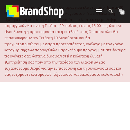
στο
περιεχόμενο
Το ηλεκτρονικό μας κατάστημα θα παραμείνει κλειστό, από Πέμπτη 30
Εναλλαγή
0
Ιουλίου 2026 μέχρι και την Τρίτη 18 Αυγούστου. Για την καλύτερη
πλοήγησης
εξυπηρέτησή σας, σας ενημερώνουμε ότι η τελευταία ημέρα λήψης
παραγγελιών θα είναι η Τετάρτη 29 Ιουλίου, έως τις 15:00 μ.μ., ώστε να
είναι δυνατή η προετοιμασία και η εκτέλεσή τους.Οι αποστολές θα
επανεκκινήσουν την Τετάρτη 19 Αυγούστου και θα
πραγματοποιούνται με σειρά προτεραιότητας, ανάλογα με τον χρόνο
καταχώρισης των παραγγελιών. Παρακαλούμε προγραμματίστε έγκαιρα
τις ανάγκες σας, ώστε να διασφαλιστεί η καλύτερη δυνατή
εξυπηρέτησή σας πριν από την περίοδο των διακοπών.Σας
ευχαριστούμε θερμά για την εμπιστοσύνη και τη συνεργασία σας και
σας ευχόμαστε ένα όμορφο, ξέγνοιαστο και ξεκούραστο καλοκαίρι.! :)