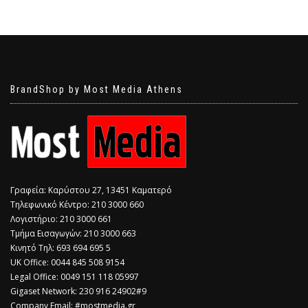
BrandShop by Most Media Athens
Γραφεία: Καρύστου 27, 13451 Καματερό
Τηλεφωνικό Κέντρο: 210 3000 660
Λογιστήριο: 210 3000 661
Τμήμα Εισαγωγών: 210 3000 663
Κινητό Τηλ: 693 694 695 5
​UK Office: 0044 845 508 9154
Legal Office: 0049 151 118 05997
Gigaset Network: 230 916 24902#9
Company Email: #mostmedia.gr