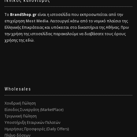
Γενικός κανονισμός
Το
BrandShop.gr
είναι η ιστοσελίδα που εκπροσωπείται από την
επιχείρηση
Most Media
. Λειτουργεί κάτω από το νομικό πλαίσιο της
Ελληνικής Επικράτειας και υπόκειται στα δικαστήρια της Αθήνας. Πριν
την χρήση της ιστοσελίδας παρακαλούμε να διαβάσατε τους όρους
χρήσης της
εδώ.
Wholesales
Χονδρική Πώληση
Είσοδος Συνεργάτη (MarketPlace)
Τριγωνική Πώληση
Υποστήριξη Εταιρικών Πελατών
Ημερήσιες Προσφορές (Daily Offers)
Πλάνο δόσεων