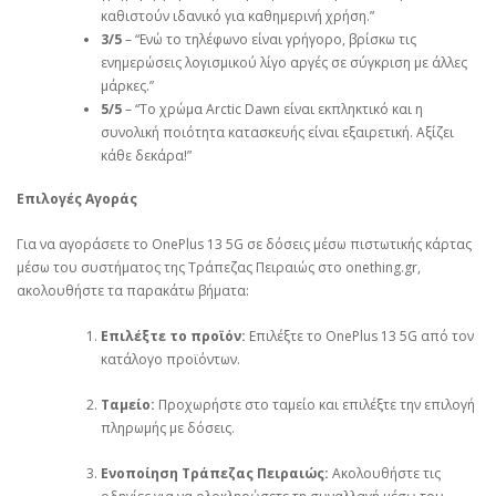
καθιστούν ιδανικό για καθημερινή χρήση.”
3/5
– “Ενώ το τηλέφωνο είναι γρήγορο, βρίσκω τις
ενημερώσεις λογισμικού λίγο αργές σε σύγκριση με άλλες
μάρκες.”
5/5
– “Το χρώμα Arctic Dawn είναι εκπληκτικό και η
συνολική ποιότητα κατασκευής είναι εξαιρετική. Αξίζει
κάθε δεκάρα!”
Επιλογές Αγοράς
Για να αγοράσετε το OnePlus 13 5G σε δόσεις μέσω πιστωτικής κάρτας
μέσω του συστήματος της Τράπεζας Πειραιώς στο onething.gr,
ακολουθήστε τα παρακάτω βήματα:
Επιλέξτε το προϊόν:
Επιλέξτε το OnePlus 13 5G από τον
κατάλογο προϊόντων.
Ταμείο:
Προχωρήστε στο ταμείο και επιλέξτε την επιλογή
πληρωμής με δόσεις.
Ενοποίηση Τράπεζας Πειραιώς:
Ακολουθήστε τις