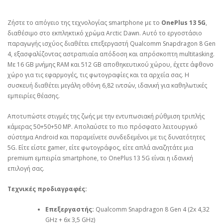
Ζήστε το απόγειο της τεχνολογίας smartphone με το
OnePlus 13 5G
,
διαθέσιμο στο εκπληκτικό χρώμα Arctic Dawn. Αυτό το εργοστάσιο
παραγωγής ισχύος διαθέτει επεξεργαστή Qualcomm Snapdragon 8 Gen
4, εξασφαλίζοντας αστραπιαία απόδοση και απρόσκοπτη multitasking.
Με 16 GB μνήμης RAM και 512 GB αποθηκευτικού χώρου, έχετε άφθονο
χώρο για τις εφαρμογές, τις φωτογραφίες και τα αρχεία σας. Η
συσκευή διαθέτει μεγάλη οθόνη 6,82 ιντσών, ιδανική για καθηλωτικές
εμπειρίες θέασης.
Αποτυπώστε στιγμές της ζωής με την εντυπωσιακή ρύθμιση τριπλής
κάμερας 50+50+50 MP. Απολαύστε το πιο πρόσφατο λειτουργικό
σύστημα Android και παραμείνετε συνδεδεμένοι με τις δυνατότητες
5G. Είτε είστε gamer, είτε φωτογράφος, είτε απλά αναζητάτε μια
premium εμπειρία smartphone, το OnePlus 13 5G είναι η ιδανική
επιλογή σας.
Τεχνικές προδιαγραφές:
Επεξεργαστής:
Qualcomm Snapdragon 8 Gen 4 (2x 4,32
GHz + 6x 3,5 GHz)