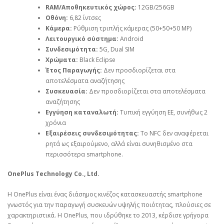
RAM/Αποθηκευτικός χώρος:
12GB/256GB
Οθόνη:
6,82 ίντσες
Κάμερα:
Ρύθμιση τριπλής κάμερας (50+50+50 MP)
Λειτουργικό σύστημα:
Android
Συνδεσιμότητα:
5G, Dual SIM
Χρώματα:
Black Eclipse
Έτος Παραγωγής:
Δεν προσδιορίζεται στα
αποτελέσματα αναζήτησης
Συσκευασία:
Δεν προσδιορίζεται στα αποτελέσματα
αναζήτησης
Εγγύηση καταναλωτή:
Τυπική εγγύηση ΕΕ, συνήθως 2
χρόνια
Εξαιρέσεις συνδεσιμότητας:
Το NFC δεν αναφέρεται
ρητά ως εξαιρούμενο, αλλά είναι συνηθισμένο στα
περισσότερα smartphone.
OnePlus Technology Co., Ltd.
Η OnePlus είναι ένας διάσημος κινέζος κατασκευαστής smartphone
γνωστός για την παραγωγή συσκευών υψηλής ποιότητας, πλούσιες σε
χαρακτηριστικά. Η OnePlus, που ιδρύθηκε το 2013, κέρδισε γρήγορα