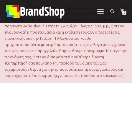
στο
περιεχόμενο
Το ηλεκτρονικό μας κατάστημα θα παραμείνει κλειστό, από Πέμπτη 30
Εναλλαγή
0
Ιουλίου 2026 μέχρι και την Τρίτη 18 Αυγούστου. Για την καλύτερη
πλοήγησης
εξυπηρέτησή σας, σας ενημερώνουμε ότι η τελευταία ημέρα λήψης
παραγγελιών θα είναι η Τετάρτη 29 Ιουλίου, έως τις 15:00 μ.μ., ώστε να
είναι δυνατή η προετοιμασία και η εκτέλεσή τους.Οι αποστολές θα
επανεκκινήσουν την Τετάρτη 19 Αυγούστου και θα
πραγματοποιούνται με σειρά προτεραιότητας, ανάλογα με τον χρόνο
καταχώρισης των παραγγελιών. Παρακαλούμε προγραμματίστε έγκαιρα
τις ανάγκες σας, ώστε να διασφαλιστεί η καλύτερη δυνατή
εξυπηρέτησή σας πριν από την περίοδο των διακοπών.Σας
ευχαριστούμε θερμά για την εμπιστοσύνη και τη συνεργασία σας και
σας ευχόμαστε ένα όμορφο, ξέγνοιαστο και ξεκούραστο καλοκαίρι.! :)