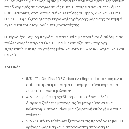
δημοτικότητα για τα κορυφαία μοντέλα της που προσφέρουν premium
προδιαγραφές σε ανταγωνιστικές τιμές. Η εταιρεία ανήκει στον όμιλο
BBK Electronics, στον οποίο ανήκουν επίσης οι Oppo, Vivo και Realme.
Η OnePlus φημίζεται για την τεχνολογία γρήγορης φόρτισης, τα κομψά
σχέδια και τους ισχυρούς επεξεργαστές της.
Η μάρκα έχει ισχυρή παγκόσμια παρουσία, με προϊόντα διαθέσιμα σε
πολλές αγορές παγκοσμίως. Η OnePlus εστιάζει στην παροχή
εξαιρετικών εμπειριών χρήστη μέσω καινοτόμων λύσεων λογισμικού και
υλικού.
Κριτικές
5/5
– “Το OnePlus 13 5G είναι ένα θηρίο! Η απόδοση είναι
απίστευτη και η ποιότητα της κάμερας είναι κορυφαία.
Συνιστάται ανεπιφύλακτα!”
4/5
– “Λατρεύω τη σχεδίαση και την οθόνη, αλλά η
διάρκεια ζωής της μπαταρίας θα μπορούσε να είναι
καλύτερη. Ωστόσο, είναι μια εξαιρετική επιλογή για τους
παίκτες.”
5/5
– “Αυτό το τηλέφωνο ξεπέρασε τις προσδοκίες μου. Η
γρήγορη φόρτιση και η απρόσκοπτη απόδοση το