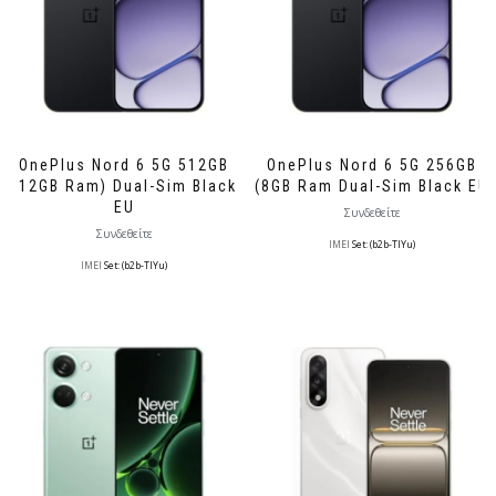
OnePlus Nord 6 5G 512GB
OnePlus Nord 6 5G 256GB
(12GB Ram) Dual-Sim Black
(8GB Ram Dual-Sim Black EU
EU
Συνδεθείτε
Συνδεθείτε
IMEI
Set: (b2b-TlYu)
IMEI
Set: (b2b-TlYu)