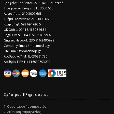
Γραφεία: Καρύστου 27, 13451 Καματερό
Τηλεφωνικό Κέντρο: 210 3000 660
Λογιστήριο: 210 3000 661
Τμήμα Εισαγωγών: 210 3000 663
Κινητό Τηλ: 693 694 695 5
​UK Office: 0044 845 508 9154
Legal Office: 0049 151 118 05997
Gigaset Network: 230 916 24902#9
Company Email: #mostmedia.gr
Site Email: #brandshop.gr
Αριθμός Α.Φ.Μ.: EL036881736
Αριθμός Γ.ΕΜ.Η.: 116032603000
Χρήσιμες Πληροφορίες
1. Όροι παροχής υπηρεσιών
2. Ακύρωση παραγγελίας