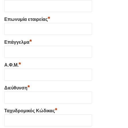
*
Επωνυμία εταιρείας
*
Επάγγελμα
*
Α.Φ.Μ.
*
Διεύθυνση
*
Ταχυδρομικός Κώδικας