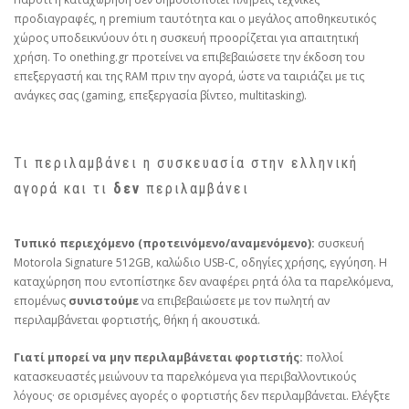
προδιαγραφές, η premium ταυτότητα και ο μεγάλος αποθηκευτικός
χώρος υποδεικνύουν ότι η συσκευή προορίζεται για απαιτητική
χρήση. Το onething.gr προτείνει να επιβεβαιώσετε την έκδοση του
επεξεργαστή και της RAM πριν την αγορά, ώστε να ταιριάζει με τις
ανάγκες σας (gaming, επεξεργασία βίντεο, multitasking).
Τι περιλαμβάνει η συσκευασία στην ελληνική
αγορά και τι
δεν
περιλαμβάνει
Τυπικό περιεχόμενο (προτεινόμενο/αναμενόμενο):
συσκευή
Motorola Signature 512GB, καλώδιο USB‑C, οδηγίες χρήσης, εγγύηση. Η
καταχώρηση που εντοπίστηκε δεν αναφέρει ρητά όλα τα παρελκόμενα,
επομένως
συνιστούμε
να επιβεβαιώσετε με τον πωλητή αν
περιλαμβάνεται φορτιστής, θήκη ή ακουστικά.
Γιατί μπορεί να μην περιλαμβάνεται φορτιστής:
πολλοί
κατασκευαστές μειώνουν τα παρελκόμενα για περιβαλλοντικούς
λόγους· σε ορισμένες αγορές ο φορτιστής δεν περιλαμβάνεται. Ελέγξτε