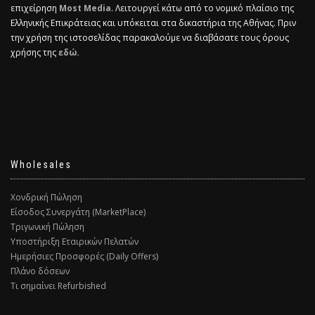
επιχείρηση
Most Media
. Λειτουργεί κάτω από το νομικό πλαίσιο της
Ελληνικής Επικράτειας και υπόκειται στα δικαστήρια της Αθήνας. Πριν
την χρήση της ιστοσελίδας παρακαλούμε να διαβάσατε τους όρους
χρήσης της
εδώ.
Wholesales
Χονδρική Πώληση
Είσοδος Συνεργάτη (MarketPlace)
Τριγωνική Πώληση
Υποστήριξη Εταιρικών Πελατών
Ημερήσιες Προσφορές (Daily Offers)
Πλάνο δόσεων
Τι σημαίνει Refurbished