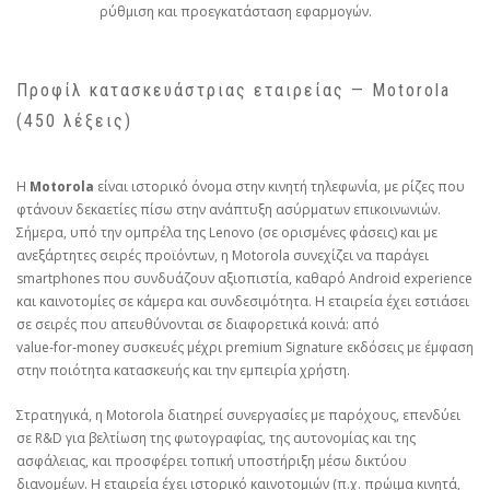
ρύθμιση και προεγκατάσταση εφαρμογών.
Προφίλ κατασκευάστριας εταιρείας — Motorola
(450 λέξεις)
Η
Motorola
είναι ιστορικό όνομα στην κινητή τηλεφωνία, με ρίζες που
φτάνουν δεκαετίες πίσω στην ανάπτυξη ασύρματων επικοινωνιών.
Σήμερα, υπό την ομπρέλα της Lenovo (σε ορισμένες φάσεις) και με
ανεξάρτητες σειρές προϊόντων, η Motorola συνεχίζει να παράγει
smartphones που συνδυάζουν αξιοπιστία, καθαρό Android experience
και καινοτομίες σε κάμερα και συνδεσιμότητα. Η εταιρεία έχει εστιάσει
σε σειρές που απευθύνονται σε διαφορετικά κοινά: από
value‑for‑money συσκευές μέχρι premium Signature εκδόσεις με έμφαση
στην ποιότητα κατασκευής και την εμπειρία χρήστη.
Στρατηγικά, η Motorola διατηρεί συνεργασίες με παρόχους, επενδύει
σε R&D για βελτίωση της φωτογραφίας, της αυτονομίας και της
ασφάλειας, και προσφέρει τοπική υποστήριξη μέσω δικτύου
διανομέων. Η εταιρεία έχει ιστορικό καινοτομιών (π.χ. πρώιμα κινητά,