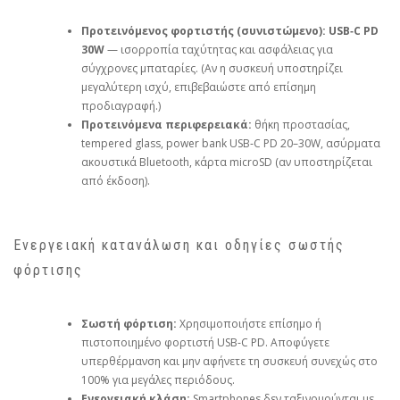
Προτεινόμενος φορτιστής (συνιστώμενο):
USB‑C PD
30W
— ισορροπία ταχύτητας και ασφάλειας για
σύγχρονες μπαταρίες. (Αν η συσκευή υποστηρίζει
μεγαλύτερη ισχύ, επιβεβαιώστε από επίσημη
προδιαγραφή.)
Προτεινόμενα περιφερειακά:
θήκη προστασίας,
tempered glass, power bank USB‑C PD 20–30W, ασύρματα
ακουστικά Bluetooth, κάρτα microSD (αν υποστηρίζεται
από έκδοση).
Ενεργειακή κατανάλωση και οδηγίες σωστής
φόρτισης
Σωστή φόρτιση:
Χρησιμοποιήστε επίσημο ή
πιστοποιημένο φορτιστή USB‑C PD. Αποφύγετε
υπερθέρμανση και μην αφήνετε τη συσκευή συνεχώς στο
100% για μεγάλες περιόδους.
Ενεργειακή κλάση:
Smartphones δεν ταξινομούνται με