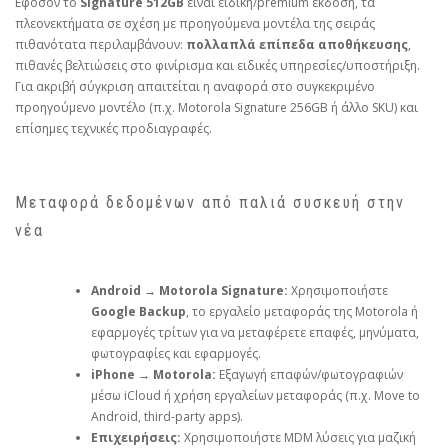
Εφόσον το
Signature 512GB
είναι ειδική/premium έκδοση, τα
πλεονεκτήματα σε σχέση με προηγούμενα μοντέλα της σειράς
πιθανότατα περιλαμβάνουν:
πολλαπλά επίπεδα αποθήκευσης
,
πιθανές βελτιώσεις στο φινίρισμα και ειδικές υπηρεσίες/υποστήριξη.
Για ακριβή σύγκριση απαιτείται η αναφορά στο συγκεκριμένο
προηγούμενο μοντέλο (π.χ. Motorola Signature 256GB ή άλλο SKU) και
επίσημες τεχνικές προδιαγραφές.
Μεταφορά δεδομένων από παλιά συσκευή στην
νέα
Android → Motorola Signature:
Χρησιμοποιήστε
Google Backup
, το εργαλείο μεταφοράς της Motorola ή
εφαρμογές τρίτων για να μεταφέρετε επαφές, μηνύματα,
φωτογραφίες και εφαρμογές.
iPhone → Motorola:
Εξαγωγή επαφών/φωτογραφιών
μέσω iCloud ή χρήση εργαλείων μεταφοράς (π.χ. Move to
Android, third‑party apps).
Επιχειρήσεις:
Χρησιμοποιήστε MDM λύσεις για μαζική