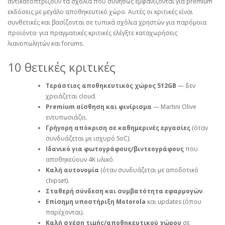
αντικατοπτρίζουν τα σχόλια που συνήθως εμφανίζονται για premium
εκδόσεις με μεγάλο αποθηκευτικό χώρο. Αυτές οι κριτικές είναι
συνθετικές και βασίζονται σε τυπικά σχόλια χρηστών για παρόμοια
προϊόντα· για πραγματικές κριτικές ελέγξτε καταχωρήσεις
λιανοπωλητών και forums.
10 θετικές κριτικές
Τεράστιος αποθηκευτικός χώρος 512GB
— δεν
χρειάζεται cloud.
Premium αίσθηση και φινίρισμα
— Martini Olive
εντυπωσιάζει.
Γρήγορη απόκριση σε καθημερινές εργασίες
(όταν
συνδυάζεται με ισχυρό SoC).
Ιδανικό για φωτογράφους/βιντεογράφους
που
αποθηκεύουν 4K υλικό.
Καλή αυτονομία
(όταν συνδυάζεται με αποδοτικό
chipset).
Σταθερή σύνδεση και συμβατότητα εφαρμογών
.
Επίσημη υποστήριξη Motorola
και updates (όπου
παρέχονται).
Καλή σχέση τιμής/αποθηκευτικού χώρου
σε