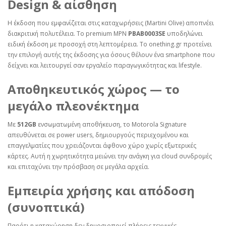
Design & αίσθηση
Η έκδοση που εμφανίζεται στις καταχωρήσεις (Martini Olive) αποπνέει
διακριτική πολυτέλεια. Το premium MPN
PBAB0003SE
υποδηλώνει
ειδική έκδοση με προσοχή στη λεπτομέρεια. Το onething.gr προτείνει
την επιλογή αυτής της έκδοσης για όσους θέλουν ένα smartphone που
δείχνει και λειτουργεί σαν εργαλείο παραγωγικότητας και lifestyle.
Αποθηκευτικός χώρος — το
μεγάλο πλεονέκτημα
Με
512GB
ενσωματωμένη αποθήκευση, το Motorola Signature
απευθύνεται σε power users, δημιουργούς περιεχομένου και
επαγγελματίες που χρειάζονται άφθονο χώρο χωρίς εξωτερικές
κάρτες. Αυτή η χωρητικότητα μειώνει την ανάγκη για cloud συνδρομές
και επιταχύνει την πρόσβαση σε μεγάλα αρχεία.
Εμπειρία χρήσης και απόδοση
(συνοπτικά)
Παρότι η καταχώρηση δεν δημοσιοποιεί πλήρεις τεχνικές