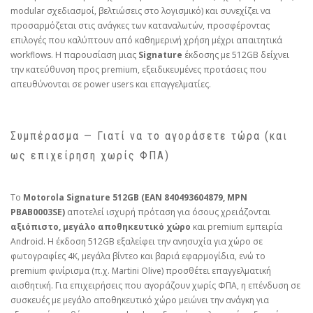
modular σχεδιασμοί, βελτιώσεις στο λογισμικό) και συνεχίζει να
προσαρμόζεται στις ανάγκες των καταναλωτών, προσφέροντας
επιλογές που καλύπτουν από καθημερινή χρήση μέχρι απαιτητικά
workflows. Η παρουσίαση μιας
Signature
έκδοσης με 512GB δείχνει
την κατεύθυνση προς premium, εξειδικευμένες προτάσεις που
απευθύνονται σε power users και επαγγελματίες.
Συμπέρασμα — Γιατί να το αγοράσετε τώρα (και
ως επιχείρηση χωρίς ΦΠΑ)
Το
Motorola Signature 512GB (EAN 840493604879, MPN
PBAB0003SE)
αποτελεί ισχυρή πρόταση για όσους χρειάζονται
αξιόπιστο, μεγάλο αποθηκευτικό χώρο
και premium εμπειρία
Android. Η έκδοση 512GB εξαλείφει την ανησυχία για χώρο σε
φωτογραφίες 4K, μεγάλα βίντεο και βαριά εφαρμογίδια, ενώ το
premium φινίρισμα (π.χ. Martini Olive) προσθέτει επαγγελματική
αισθητική. Για επιχειρήσεις που αγοράζουν χωρίς ΦΠΑ, η επένδυση σε
συσκευές με μεγάλο αποθηκευτικό χώρο μειώνει την ανάγκη για