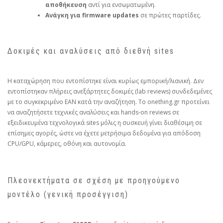
αποθήκευση
αντί για ενσωματωμένη.
Ανάγκη για firmware updates
σε πρώτες παρτίδες.
Δοκιμές και αναλύσεις από διεθνή sites
Η καταχώρηση που εντοπίστηκε είναι κυρίως εμπορική/λιανική. Δεν
εντοπίστηκαν πλήρεις ανεξάρτητες δοκιμές (lab reviews) συνδεδεμένες
με το συγκεκριμένο EAN κατά την αναζήτηση. Το onething.gr προτείνει
να αναζητήσετε τεχνικές αναλύσεις και hands‑on reviews σε
εξειδικευμένα τεχνολογικά sites μόλις η συσκευή γίνει διαθέσιμη σε
επίσημες αγορές, ώστε να έχετε μετρήσιμα δεδομένα για απόδοση
CPU/GPU, κάμερες, οθόνη και αυτονομία.
Πλεονεκτήματα σε σχέση με προηγούμενο
μοντέλο (γενική προσέγγιση)