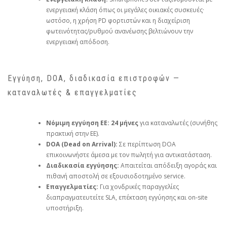
ενεργειακή κλάση όπως οι μεγάλες οικιακές συσκευές·
ωστόσο, η χρήση PD φορτιστών και η διαχείριση
φωτεινότητας/ρυθμού ανανέωσης βελτιώνουν την
ενεργειακή απόδοση.
Εγγύηση, DOA, διαδικασία επιστροφών —
καταναλωτές & επαγγελματίες
Νόμιμη εγγύηση ΕΕ:
24 μήνες
για καταναλωτές (συνήθης
πρακτική στην ΕΕ).
DOA (Dead on Arrival):
Σε περίπτωση DOA
επικοινωνήστε άμεσα με τον πωλητή για αντικατάσταση.
Διαδικασία εγγύησης:
Απαιτείται απόδειξη αγοράς και
πιθανή αποστολή σε εξουσιοδοτημένο service.
Επαγγελματίες:
Για χονδρικές παραγγελίες
διαπραγματευτείτε SLA, επέκταση εγγύησης και on‑site
υποστήριξη.