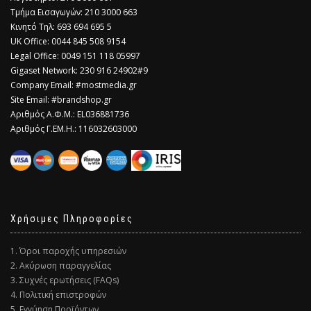
Τμήμα Εισαγωγών: 210 3000 663
Κινητό Τηλ: 693 694 695 5
​UK Office: 0044 845 508 9154
Legal Office: 0049 151 118 05997
Gigaset Network: 230 916 24902#9
Company Email: #mostmedia.gr
Site Email: #brandshop.gr
Αριθμός Α.Φ.Μ.: EL036881736
Αριθμός Γ.ΕΜ.Η.: 116032603000
Χρήσιμες Πληροφορίες
1. Όροι παροχής υπηρεσιών
2. Ακύρωση παραγγελίας
3. Συχνές ερωτήσεις (FAQs)
4. Πολιτική επιστροφών
5. Εγγύηση Προϊόντων