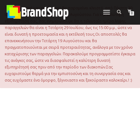
στο
περιεχόμενο
Το ηλεκτρονικό μας κατάστημα θα παραμείνει κλειστό, από Πέμπτη 30
Εναλλαγή
0
Ιουλίου 2026 μέχρι και την Τρίτη 18 Αυγούστου. Για την καλύτερη
πλοήγησης
εξυπηρέτησή σας, σας ενημερώνουμε ότι η τελευταία ημέρα λήψης
παραγγελιών θα είναι η Τετάρτη 29 Ιουλίου, έως τις 15:00 μ.μ., ώστε να
είναι δυνατή η προετοιμασία και η εκτέλεσή τους.Οι αποστολές θα
επανεκκινήσουν την Τετάρτη 19 Αυγούστου και θα
πραγματοποιούνται με σειρά προτεραιότητας, ανάλογα με τον χρόνο
καταχώρισης των παραγγελιών. Παρακαλούμε προγραμματίστε έγκαιρα
τις ανάγκες σας, ώστε να διασφαλιστεί η καλύτερη δυνατή
εξυπηρέτησή σας πριν από την περίοδο των διακοπών.Σας
ευχαριστούμε θερμά για την εμπιστοσύνη και τη συνεργασία σας και
σας ευχόμαστε ένα όμορφο, ξέγνοιαστο και ξεκούραστο καλοκαίρι.! :)