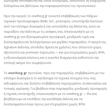
εξωτερική αποθήκευση και cloud συνδρομές, απλοποιεί τη διαχείριση
δεδομένων και βελτιώνει την παραγωγικότητα του προσωπικού.
Πριν την αγορά, το onething.gr συνιστά επιβεβαίωση των πλήρων
τεχνικών προδιαγραφών (RAM, SoC, μπαταρία, υποστήριξη δικτύων)
από τον επίσημο διανομέα ή την ιστοσελίδα της Motorola, ώστε να
ταιριάξετε την έκδοση με τις ανάγκες σας. Επικοινωνήστε με το
onething.gr για εξατομικευμένη προσφορά, χονδρικές τιμές και
διαπραγμάτευση SLA/εγγυήσεων για μεγάλες παραγγελίες. Η αγορά της
Signature έκδοσης αποδίδει άμεσα σε χρήστες που απαιτούν χώρο,
αξιοπιστία και premium παρουσία — και για επιχειρήσεις χωρίς ΦΠΑ,
η εξοικονόμηση κόστους και η ευκολία διαχείρισης καθιστούν την
επιλογή ακόμα πιο συμφέρουσα.
Το
onething.gr
προτείνει: πριν την παραγγελία, επιβεβαιώστε με τον
επίσημο διανομέα ή το κατάστημα τα τεχνικά στοιχεία που σας
ενδιαφέρουν, και ζητήστε επιβεβαίωση περιεχομένου συσκευασίας και
τοπικής εγγύησης. Για βοήθεια στην παραγγελία, χονδρικές προσφορές
ή τεχνική υποστήριξη, επικοινωνήστε με το onething.gr — θα σας
βοηθήσουμε να επιλέξετε την κατάλληλη έκδοση και να
διαπραγματευτούμε όρους για επιχειρήσεις χωρίς ΦΠΑ.