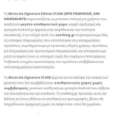
Το
Motorola Signature Edition 512GB (MPN PBAB0003SE, EAN
840493604879)
παρουσιάζεται ως premium επιλογή για χρήστες που
αναζητούν
μεγάλο αποθηκευτικό χώρο
, κομψό σχεδιασμό και
εμπειρία Android με έμφαση στην ασφάλεια και την ποιότητα
κατασκευής. Στον οδηγό αυτό του
onething.gr
συγκεντρώνουμε όλες
τις επίσημες πληροφορίες που εντοπίστηκαν στις καταχωρήσεις
προϊόντος, συμπληρώνουμε με πρακτικές οδηγίες χρήσης, προτάσεις
για επιχειρήσεις και προτεινόμενα περιφερειακά, και επισημαίνουμε
ρητά τα σημεία όπου οι επίσημες πηγές δεν παρέχουν λεπτομέρειες.
Τα βασικά στοιχεία ταυτοποίησης του προϊόντος επιβεβαιώνονται
από καταχωρήσεις λιανοπωλητών.
Το
Motorola Signature 512GB
έρχεται για να καλύψει την ανάγκη των
χρηστών που δεν συμβιβάζονται:
αποθηκευτικός χώρος χωρίς
συμβιβασμούς
, premium αισθητική και εμπειρία Android που σέβεται
την ιδιωτικότητα και την απόδοση. Το onething.gr προτείνει αυτή την
έκδοση σε όσους θέλουν να αποθηκεύουν φωτογραφίες, βίντεο 4K,
παιχνίδια και εφαρμογές χωρίς να σκέφτονται «πού θα χωρέσει».