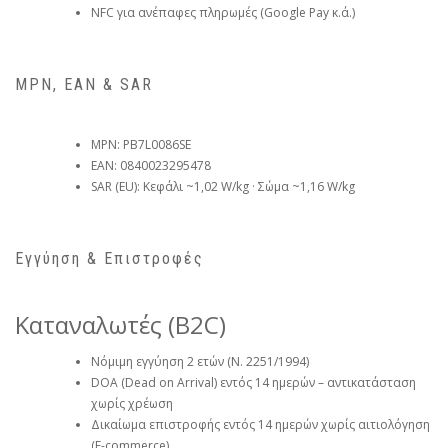
NFC για ανέπαφες πληρωμές (Google Pay κ.ά.)
MPN, EAN & SAR
MPN: PB7L0086SE
EAN: 0840023295478
SAR (EU): Κεφάλι ~1,02 W/kg · Σώμα ~1,16 W/kg
Εγγύηση & Επιστροφές
Καταναλωτές (B2C)
Νόμιμη εγγύηση 2 ετών (Ν. 2251/1994)
DOA (Dead on Arrival) εντός 14 ημερών – αντικατάσταση
χωρίς χρέωση
Δικαίωμα επιστροφής εντός 14 ημερών χωρίς αιτιολόγηση
(E-commerce)