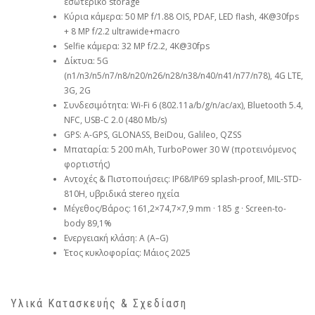
εσωτερικό storage
Κύρια κάμερα: 50 MP f/1.88 OIS, PDAF, LED flash, 4K@30fps
+ 8 MP f/2.2 ultrawide+macro
Selfie κάμερα: 32 MP f/2.2, 4K@30fps
Δίκτυα: 5G
(n1/n3/n5/n7/n8/n20/n26/n28/n38/n40/n41/n77/n78), 4G LTE,
3G, 2G
Συνδεσιμότητα: Wi-Fi 6 (802.11a/b/g/n/ac/ax), Bluetooth 5.4,
NFC, USB-C 2.0 (480 Mb/s)
GPS: A-GPS, GLONASS, BeiDou, Galileo, QZSS
Μπαταρία: 5 200 mAh, TurboPower 30 W (προτεινόμενος
φορτιστής)
Αντοχές & Πιστοποιήσεις: IP68/IP69 splash-proof, MIL-STD-
810H, υβριδικά stereo ηχεία
Μέγεθος/Βάρος: 161,2×74,7×7,9 mm · 185 g · Screen-to-
body 89,1%
Ενεργειακή κλάση: A (A–G)
Έτος κυκλοφορίας: Μάιος 2025
Υλικά Κατασκευής & Σχεδίαση