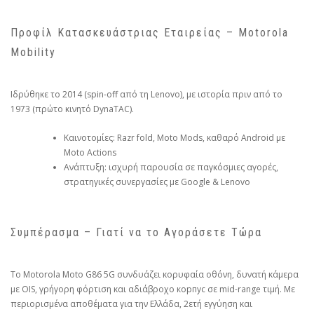
Προφίλ Κατασκευάστριας Εταιρείας – Motorola
Mobility
Ιδρύθηκε το 2014 (spin-off από τη Lenovo), με ιστορία πριν από το
1973 (πρώτο κινητό DynaTAC).
Καινοτομίες: Razr fold, Moto Mods, καθαρό Android με
Moto Actions
Ανάπτυξη: ισχυρή παρουσία σε παγκόσμιες αγορές,
στρατηγικές συνεργασίες με Google & Lenovo
Συμπέρασμα – Γιατί να το Αγοράσετε Τώρα
Το Motorola Moto G86 5G συνδυάζει κορυφαία οθόνη, δυνατή κάμερα
με OIS, γρήγορη φόρτιση και αδιάβροχο корпус σε mid-range τιμή. Με
περιορισμένα αποθέματα για την Ελλάδα, 2ετή εγγύηση και