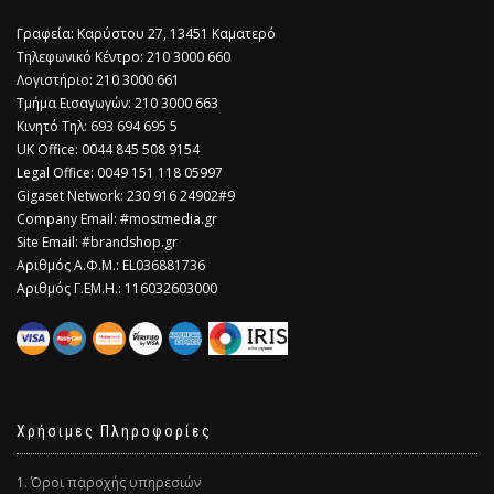
Γραφεία: Καρύστου 27, 13451 Καματερό
Τηλεφωνικό Κέντρο: 210 3000 660
Λογιστήριο: 210 3000 661
Τμήμα Εισαγωγών: 210 3000 663
Κινητό Τηλ: 693 694 695 5
​UK Office: 0044 845 508 9154
Legal Office: 0049 151 118 05997
Gigaset Network: 230 916 24902#9
Company Email: #mostmedia.gr
Site Email: #brandshop.gr
Αριθμός Α.Φ.Μ.: EL036881736
Αριθμός Γ.ΕΜ.Η.: 116032603000
Χρήσιμες Πληροφορίες
1. Όροι παροχής υπηρεσιών