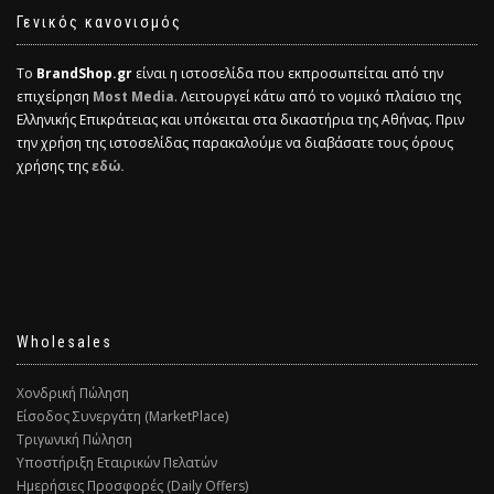
Γενικός κανονισμός
Το
BrandShop.gr
είναι η ιστοσελίδα που εκπροσωπείται από την
επιχείρηση
Most Media
. Λειτουργεί κάτω από το νομικό πλαίσιο της
Ελληνικής Επικράτειας και υπόκειται στα δικαστήρια της Αθήνας. Πριν
την χρήση της ιστοσελίδας παρακαλούμε να διαβάσατε τους όρους
χρήσης της
εδώ.
Wholesales
Χονδρική Πώληση
Είσοδος Συνεργάτη (MarketPlace)
Τριγωνική Πώληση
Υποστήριξη Εταιρικών Πελατών
Ημερήσιες Προσφορές (Daily Offers)