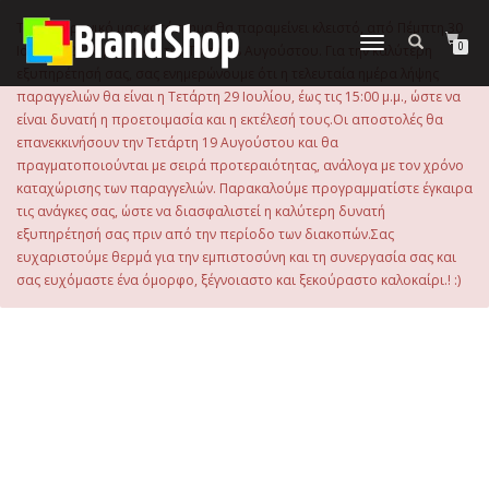
στο
περιεχόμενο
Το ηλεκτρονικό μας κατάστημα θα παραμείνει κλειστό, από Πέμπτη 30
Εναλλαγή
0
Ιουλίου 2026 μέχρι και την Τρίτη 18 Αυγούστου. Για την καλύτερη
πλοήγησης
εξυπηρέτησή σας, σας ενημερώνουμε ότι η τελευταία ημέρα λήψης
παραγγελιών θα είναι η Τετάρτη 29 Ιουλίου, έως τις 15:00 μ.μ., ώστε να
είναι δυνατή η προετοιμασία και η εκτέλεσή τους.Οι αποστολές θα
επανεκκινήσουν την Τετάρτη 19 Αυγούστου και θα
πραγματοποιούνται με σειρά προτεραιότητας, ανάλογα με τον χρόνο
καταχώρισης των παραγγελιών. Παρακαλούμε προγραμματίστε έγκαιρα
τις ανάγκες σας, ώστε να διασφαλιστεί η καλύτερη δυνατή
εξυπηρέτησή σας πριν από την περίοδο των διακοπών.Σας
ευχαριστούμε θερμά για την εμπιστοσύνη και τη συνεργασία σας και
σας ευχόμαστε ένα όμορφο, ξέγνοιαστο και ξεκούραστο καλοκαίρι.! :)