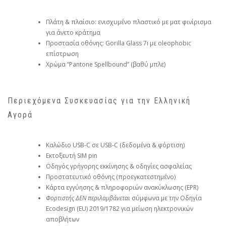
Πλάτη & πλαίσιο: ενισχυμένο πλαστικό με ματ φινίρισμα
για άνετο κράτημα
Προστασία οθόνης: Gorilla Glass 7i με oleophobic
επίστρωση
Χρώμα “Pantone Spellbound” (βαθύ μπλε)
Περιεχόμενα Συσκευασίας για την Ελληνική
Αγορά
Καλώδιο USB-C σε USB-C (δεδομένα & φόρτιση)
Εκτοξευτή SIM pin
Οδηγός γρήγορης εκκίνησης & οδηγίες ασφαλείας
Προστατευτικό οθόνης (προεγκατεστημένο)
Κάρτα εγγύησης & πληροφοριών ανακύκλωσης (EPR)
Φορτιστής ΔΕΝ περιλαμβάνεται
σύμφωνα με την Οδηγία
Ecodesign (EU) 2019/1782 για μείωση ηλεκτρονικών
αποβλήτων