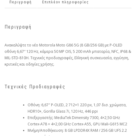
Περιγραφή
Επιπλέον πληροφορίες
Περιγραφή
Ανακαλύψτε το νέο Motorola Moto G86 5G (8 GB/256 GB) με P-OLED
οθόνη 6,67″ 120 Hz, κάμερα 50 MP OIS, 5 200 mAh μπαταρία, NFC, IP68 &
MIL-STD-810H. Τεχνικές προδιαγραφές, Ελληνική συσκευασία, εγγύηση,
κριτικές και οδηγίες χρήσης.
Τεχνικές Προδιαγραφές
Οθόνη: 6,67″ P-OLED, 2 712×1 220 px, 1,07 δισ. χρώματα,
HDR10+, Gorilla Glass 7i, 120 Hz, 446 ppi
Επεξεργαστής: MediaTek Dimensity 7300, 4×2,50 GHz
Cortex-A78 + 4×2,00 GHz Cortex-A55, GPU Mali-G615 MC2
Μνήμη/Αποθήκευση: 8 GB LPDDR4X RAM / 256 GB UFS 2.2