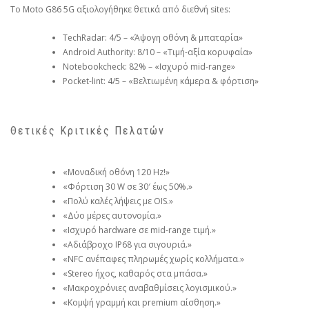
Το Moto G86 5G αξιολογήθηκε θετικά από διεθνή sites:
TechRadar: 4/5 – «Άψογη οθόνη & μπαταρία»
Android Authority: 8/10 – «Τιμή-αξία κορυφαία»
Notebookcheck: 82% – «Ισχυρό mid-range»
Pocket-lint: 4/5 – «Βελτιωμένη κάμερα & φόρτιση»
Θετικές Κριτικές Πελατών
«Μοναδική οθόνη 120 Hz!»
«Φόρτιση 30 W σε 30′ έως 50%.»
«Πολύ καλές λήψεις με OIS.»
«Δύο μέρες αυτονομία.»
«Ισχυρό hardware σε mid-range τιμή.»
«Αδιάβροχο IP68 για σιγουριά.»
«NFC ανέπαφες πληρωμές χωρίς κολλήματα.»
«Stereo ήχος, καθαρός στα μπάσα.»
«Μακροχρόνιες αναβαθμίσεις λογισμικού.»
«Κομψή γραμμή και premium αίσθηση.»