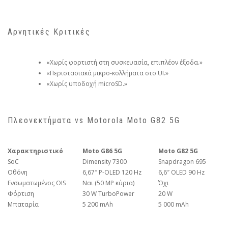
Αρνητικές Κριτικές
«Χωρίς φορτιστή στη συσκευασία, επιπλέον έξοδα.»
«Περιστασιακά μικρο-κολλήματα στο UI.»
«Χωρίς υποδοχή microSD.»
Πλεονεκτήματα vs Motorola Moto G82 5G
Χαρακτηριστικό
Moto G86 5G
Moto G82 5G
SoC
Dimensity 7300
Snapdragon 695
Οθόνη
6,67″ P-OLED 120 Hz
6,6″ OLED 90 Hz
Ενσωματωμένος OIS
Ναι (50 MP κύρια)
Όχι
Φόρτιση
30 W TurboPower
20 W
Μπαταρία
5 200 mAh
5 000 mAh