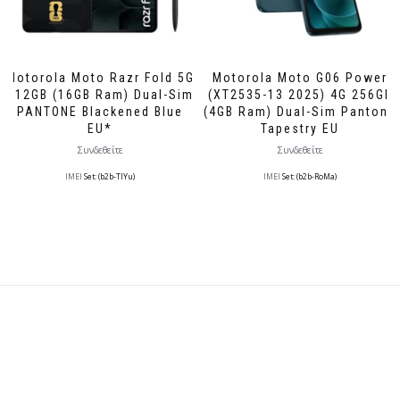
Motorola Moto Razr Fold 5G
Motorola Moto G06 Power
512GB (16GB Ram) Dual-Sim
(XT2535-13 2025) 4G 256GB
PANTONE Blackened Blue
(4GB Ram) Dual-Sim Pantone
EU*
Tapestry EU
Συνδεθείτε
Συνδεθείτε
IMEI
Set: (b2b-TlYu)
IMEI
Set: (b2b-RoMa)