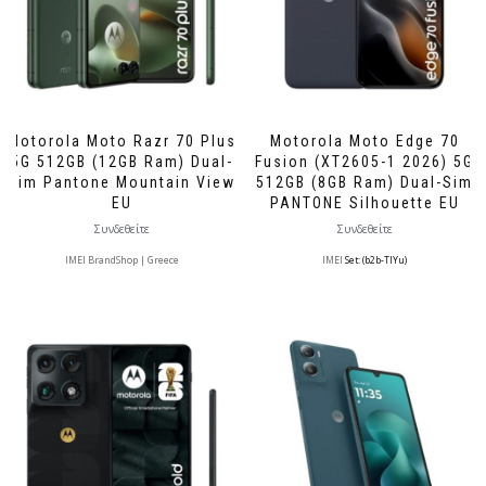
Motorola Moto Razr 70 Plus
Motorola Moto Edge 70
5G 512GB (12GB Ram) Dual-
Fusion (XT2605-1 2026) 5G
Sim Pantone Mountain View
512GB (8GB Ram) Dual-Sim
EU
PANTONE Silhouette EU
Συνδεθείτε
Συνδεθείτε
IMEI BrandShop | Greece
IMEI
Set: (b2b-TlYu)