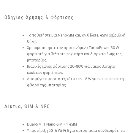
Οδηγίες Χρήσης & Φόρτισης
Τοποθετήστε μία Nano-SIM και, αν θέλετε, eSIM (υβριδική
θήκη).
Χρησιμοποιήστε τον προτεινόμενο TurboPower 30 W
φορτιστή για βέλτιστη ταχύτητα και διάρκεια ζωής της
μπαταρίας.
Ιδανικές ζώνες φόρτισης 20–80% για μακροβιότητα
κυκλικών φορτίσεων.
Αποφύγετε φορτιστές κάτω των 18 W για να μειώσετε τη
φθορά της μπαταρίας.
Δίκτυα, SIM & NFC
Dual-SIM: 1 Nano-SIM + 1 eSIM
Υποστήριξη 5G & Wi-Fi 6 για αστραπιαία συνδεσιμότητα