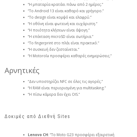
“Η μπαταρία κρατάει πάνω από 2 ημέρες.”
“Το Android 13 είναι καθαρό και γρήγορο.”
“Το design είναι κομψό και ελαφρύ.”
“Η οθόνη είναι φωτεινή και ευχάριστη.”
“Η ποιότητα κλήσεων είναι άψογη.”
“Η επέκταση microSD είναι σωτήρια.”
“Το fingerprint στο πλάι είναι πρακτικό.”
“Η συσκευή δεν ζεσταίνεται.”
“Η Motorola προσφέρει καθαρές ενημερώσεις.”
Αρνητικές
“Δεν υποστηρίζει NFC σε όλες τις αγορές.”
“Η RAM είναι περιορισμένη για multitasking.”
“Η πίσω κάμερα δεν έχει OIS.”
Δοκιμές από Διεθνή Sites
Lenovo CH
: “Το Moto G23 προσφέρει εξαιρετική