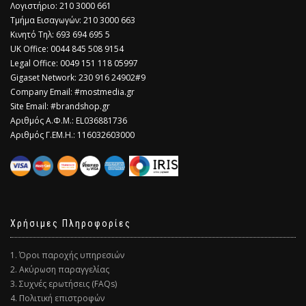
Λογιστήριο: 210 3000 661
Τμήμα Εισαγωγών: 210 3000 663
Κινητό Τηλ: 693 694 695 5
​UK Office: 0044 845 508 9154
Legal Office: 0049 151 118 05997
Gigaset Network: 230 916 24902#9
Company Email: #mostmedia.gr
Site Email: #brandshop.gr
Αριθμός Α.Φ.Μ.: EL036881736
Αριθμός Γ.ΕΜ.Η.: 116032603000
Χρήσιμες Πληροφορίες
1. Όροι παροχής υπηρεσιών
2. Ακύρωση παραγγελίας
3. Συχνές ερωτήσεις (FAQs)
4. Πολιτική επιστροφών