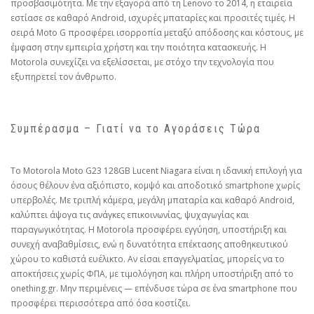
προσβασιμότητα. Με την εξαγορά από τη Lenovo το 2014, η εταιρεία
εστίασε σε καθαρό Android, ισχυρές μπαταρίες και προσιτές τιμές. Η
σειρά Moto G προσφέρει ισορροπία μεταξύ απόδοσης και κόστους, με
έμφαση στην εμπειρία χρήστη και την ποιότητα κατασκευής. Η
Motorola συνεχίζει να εξελίσσεται, με στόχο την τεχνολογία που
εξυπηρετεί τον άνθρωπο.
Συμπέρασμα – Γιατί να το Αγοράσεις Τώρα
Το Motorola Moto G23 128GB Lucent Niagara είναι η ιδανική επιλογή για
όσους θέλουν ένα αξιόπιστο, κομψό και αποδοτικό smartphone χωρίς
υπερβολές. Με τριπλή κάμερα, μεγάλη μπαταρία και καθαρό Android,
καλύπτει άψογα τις ανάγκες επικοινωνίας, ψυχαγωγίας και
παραγωγικότητας. Η Motorola προσφέρει εγγύηση, υποστήριξη και
συνεχή αναβαθμίσεις, ενώ η δυνατότητα επέκτασης αποθηκευτικού
χώρου το καθιστά ευέλικτο. Αν είσαι επαγγελματίας, μπορείς να το
αποκτήσεις χωρίς ΦΠΑ, με τιμολόγηση και πλήρη υποστήριξη από το
onething.gr. Μην περιμένεις — επένδυσε τώρα σε ένα smartphone που
προσφέρει περισσότερα από όσα κοστίζει.