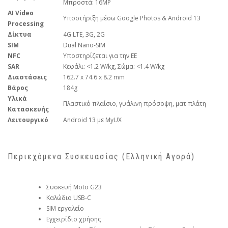
Μπροστά: 16MP
AI Video
Υποστήριξη μέσω Google Photos & Android 13
Processing
Δίκτυα
4G LTE, 3G, 2G
SIM
Dual Nano-SIM
NFC
Υποστηρίζεται για την ΕΕ
SAR
Κεφάλι: <1.2 W/kg, Σώμα: <1.4 W/kg
Διαστάσεις
162.7 x 74.6 x 8.2 mm
Βάρος
184g
Υλικά
Πλαστικό πλαίσιο, γυάλινη πρόσοψη, ματ πλάτη
Κατασκευής
Λειτουργικό
Android 13 με MyUX
Περιεχόμενα Συσκευασίας (Ελληνική Αγορά)
Συσκευή Moto G23
Καλώδιο USB-C
SIM εργαλείο
Εγχειρίδιο χρήσης