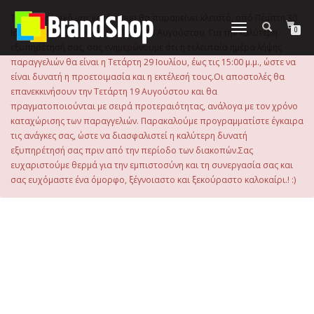
στο
περιεχόμενο
Το ηλεκτρονικό μας κατάστημα θα παραμείνει κλειστό, από Πέμπτη 30
Εναλλαγή
0
Ιουλίου 2026 μέχρι και την Τρίτη 18 Αυγούστου. Για την καλύτερη
πλοήγησης
εξυπηρέτησή σας, σας ενημερώνουμε ότι η τελευταία ημέρα λήψης
παραγγελιών θα είναι η Τετάρτη 29 Ιουλίου, έως τις 15:00 μ.μ., ώστε να
είναι δυνατή η προετοιμασία και η εκτέλεσή τους.Οι αποστολές θα
επανεκκινήσουν την Τετάρτη 19 Αυγούστου και θα
πραγματοποιούνται με σειρά προτεραιότητας, ανάλογα με τον χρόνο
καταχώρισης των παραγγελιών. Παρακαλούμε προγραμματίστε έγκαιρα
τις ανάγκες σας, ώστε να διασφαλιστεί η καλύτερη δυνατή
εξυπηρέτησή σας πριν από την περίοδο των διακοπών.Σας
ευχαριστούμε θερμά για την εμπιστοσύνη και τη συνεργασία σας και
σας ευχόμαστε ένα όμορφο, ξέγνοιαστο και ξεκούραστο καλοκαίρι.! :)