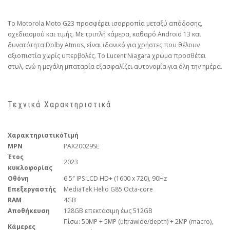
Το Motorola Moto G23 προσφέρει ισορροπία μεταξύ απόδοσης,
σχεδιασμού και τιμής. Με τριπλή κάμερα, καθαρό Android 13 και
δυνατότητα Dolby Atmos, είναι ιδανικό για χρήστες που θέλουν
αξιοπιστία χωρίς υπερβολές. Το Lucent Niagara χρώμα προσθέτει
στυλ, ενώ η μεγάλη μπαταρία εξασφαλίζει αυτονομία για όλη την ημέρα.
Τεχνικά Χαρακτηριστικά
Χαρακτηριστικό
Τιμή
MPN
PAX20029SE
Έτος
2023
κυκλοφορίας
Οθόνη
6.5″ IPS LCD HD+ (1600 x 720), 90Hz
Επεξεργαστής
MediaTek Helio G85 Octa-core
RAM
4GB
Αποθήκευση
128GB επεκτάσιμη έως 512GB
Πίσω: 50MP + 5MP (ultrawide/depth) + 2MP (macro),
Κάμερες