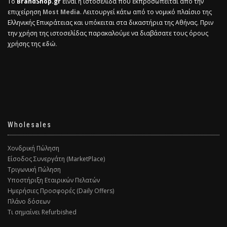
Το
BrandShop.gr
είναι η ιστοσελίδα που εκπροσωπείται από την
επιχείρηση
Most Media
. Λειτουργεί κάτω από το νομικό πλαίσιο της
Ελληνικής Επικράτειας και υπόκειται στα δικαστήρια της Αθήνας. Πριν
την χρήση της ιστοσελίδας παρακαλούμε να διαβάσατε τους όρους
χρήσης της
εδώ.
Wholesales
Χονδρική Πώληση
Είσοδος Συνεργάτη (MarketPlace)
Τριγωνική Πώληση
Υποστήριξη Εταιρικών Πελατών
Ημερήσιες Προσφορές (Daily Offers)
Πλάνο δόσεων
Τι σημαίνει Refurbished