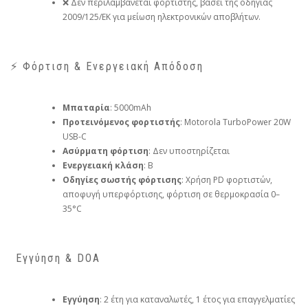
❌ Δεν περιλαμβάνεται φορτιστής, βάσει της οδηγίας
2009/125/ΕΚ για μείωση ηλεκτρονικών αποβλήτων.
⚡ Φόρτιση & Ενεργειακή Απόδοση
Μπαταρία
: 5000mAh
Προτεινόμενος φορτιστής
: Motorola TurboPower 20W
USB-C
Ασύρματη φόρτιση
: Δεν υποστηρίζεται
Ενεργειακή κλάση
: B
Οδηγίες σωστής φόρτισης
: Χρήση PD φορτιστών,
αποφυγή υπερφόρτισης, φόρτιση σε θερμοκρασία 0–
35°C
️ Εγγύηση & DOA
Εγγύηση
: 2 έτη για καταναλωτές, 1 έτος για επαγγελματίες