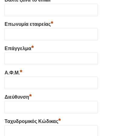
*
Επωνυμία εταιρείας
*
Επάγγελμα
*
Α.Φ.Μ.
*
Διεύθυνση
*
Ταχυδρομικός Κώδικας