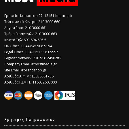
Γραφεία: Καρύστου 27, 13451 Καματερό
Τηλεφωνικό Κέντρο: 210 3000 660
Λογιστήριο: 210 3000 661
Τμήμα Εισαγωγών: 210 3000 663
Κινητό Τηλ: 693 694 695 5
​UK Office: 0044 845 508 9154
Legal Office: 0049 151 118 05997
Gigaset Network: 230 916 24902#9
Company Email: #mostmedia.gr
Site Email: #brandshop.gr
Αριθμός Α.Φ.Μ.: EL036881736
Αριθμός Γ.ΕΜ.Η.: 116032603000
Χρήσιμες Πληροφορίες