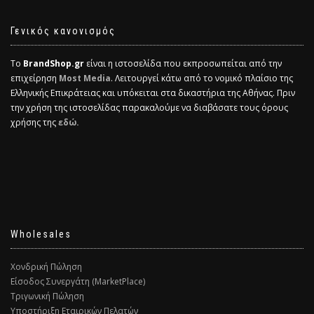
Γενικός κανονισμός
Το
BrandShop.gr
είναι η ιστοσελίδα που εκπροσωπείται από την
επιχείρηση
Most Media
. Λειτουργεί κάτω από το νομικό πλαίσιο της
Ελληνικής Επικράτειας και υπόκειται στα δικαστήρια της Αθήνας. Πριν
την χρήση της ιστοσελίδας παρακαλούμε να διαβάσατε τους όρους
χρήσης της
εδώ.
Wholesales
Χονδρική Πώληση
Είσοδος Συνεργάτη (MarketPlace)
Τριγωνική Πώληση
Υποστήριξη Εταιρικών Πελατών