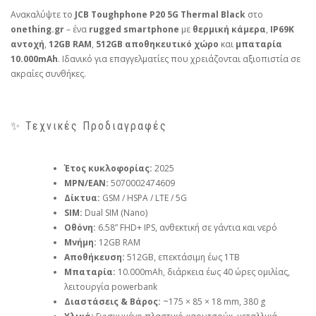
Ανακαλύψτε το
JCB Toughphone P20 5G Thermal Black
στο
onething.gr
– ένα
rugged smartphone
με
θερμική κάμερα
,
IP69K
αντοχή
,
12GB RAM
,
512GB αποθηκευτικό χώρο
και
μπαταρία
10.000mAh
. Ιδανικό για επαγγελματίες που χρειάζονται αξιοπιστία σε
ακραίες συνθήκες.
✨ Τεχνικές Προδιαγραφές
Έτος κυκλοφορίας:
2025
MPN/EAN:
5070002474609
Δίκτυα:
GSM / HSPA / LTE / 5G
SIM:
Dual SIM (Nano)
Οθόνη:
6.58” FHD+ IPS, ανθεκτική σε γάντια και νερό
Μνήμη:
12GB RAM
Αποθήκευση:
512GB, επεκτάσιμη έως 1TB
Μπαταρία:
10.000mAh, διάρκεια έως 40 ώρες ομιλίας,
λειτουργία powerbank
Διαστάσεις & Βάρος:
~175 × 85 × 18 mm, 380 g