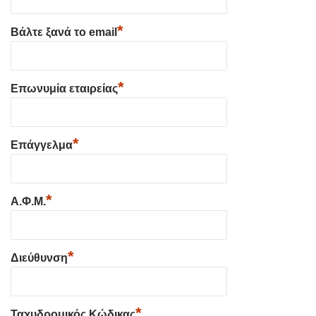
*
Βάλτε ξανά το email
*
Επωνυμία εταιρείας
*
Επάγγελμα
*
Α.Φ.Μ.
*
Διεύθυνση
*
Ταχυδρομικός Κώδικας