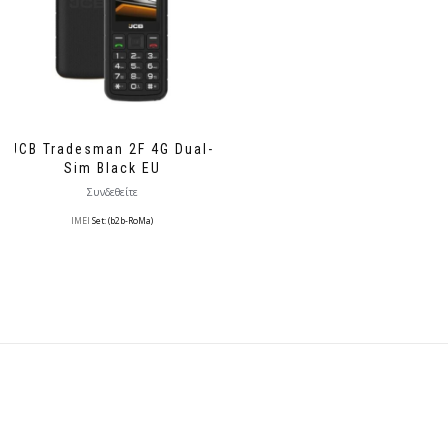
JCB Tradesman 2F 4G Dual-
Sim Black EU
Συνδεθείτε
IMEI
Set: (b2b-RoMa)