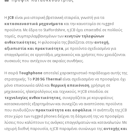
Η
JCB
είναι μια ιστορική βρετανική εταιρεία, γνωστή για τα
κατασκευαστικά μηχανήματα
και την καινοτομία σε rugged
προϊόντα. Με έδρα το Staffordshire, η JCB έχει επεκταθεί σε πολλούς
τομείς, συμπεριλαμβανομένων των
κινητών τηλεφώνων
ανθεκτικότητας
. Η φιλοσοφία της βασίζεται στην
αντοχή,
αξιοπιστία και πρακτικότητα
, με προϊόντα σχεδιασμένα για
επαγγελματίες σε εργοτάξια, μηχανικούς και χρήστες που χρειάζονται
συσκευές που αντέχουν σε ακραίες συνθήκες.
Η σειρά
Toughphone
αποτελεί χαρακτηριστικό παράδειγμα αυτής της
στρατηγικής. Το
P20 5G Thermal
είναι σχεδιασμένο να προσφέρει όχι
μόνο επικοινωνία αλλά και
θερμική απεικόνιση
, χρήσιμη σε
μηχανικούς, ηλεκτρολόγους και τεχνικούς. Η JCB επενδύει σε
τεχνολογίες ανθεκτικότητας
, συνεργάζεται με κορυφαίους
κατασκευαστές εξαρτημάτων και συνεχίζει να αναπτύσσει προϊόντα
που συνδυάζουν
πρακτικότητα και ασφάλεια
. Η ανάπτυξη της JCB
στον χώρο των rugged phones δείχνει τη δέσμευσή της να προσφέρει
λύσεις που καλύπτουν τις ανάγκες επαγγελματιών και καταναλωτών. Με
ισχυρή διεθνή παρουσία, η JCB παραμένει συνώνυμο της
αντοχής και