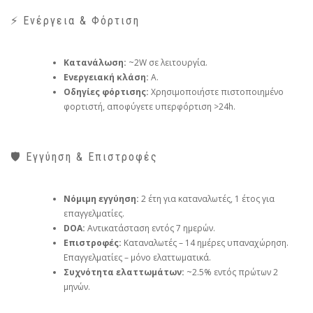
⚡ Ενέργεια & Φόρτιση
Κατανάλωση:
~2W σε λειτουργία.
Ενεργειακή κλάση:
Α.
Οδηγίες φόρτισης:
Χρησιμοποιήστε πιστοποιημένο
φορτιστή, αποφύγετε υπερφόρτιση >24h.
🛡️ Εγγύηση & Επιστροφές
Νόμιμη εγγύηση:
2 έτη για καταναλωτές, 1 έτος για
επαγγελματίες.
DOA:
Αντικατάσταση εντός 7 ημερών.
Επιστροφές:
Καταναλωτές – 14 ημέρες υπαναχώρηση.
Επαγγελματίες – μόνο ελαττωματικά.
Συχνότητα ελαττωμάτων:
~2.5% εντός πρώτων 2
μηνών.