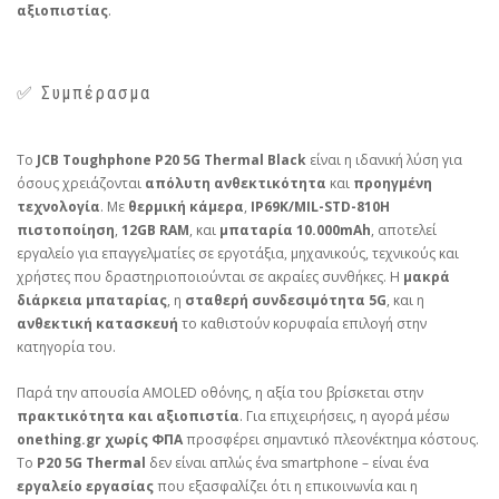
αξιοπιστίας
.
✅ Συμπέρασμα
Το
JCB Toughphone P20 5G Thermal Black
είναι η ιδανική λύση για
όσους χρειάζονται
απόλυτη ανθεκτικότητα
και
προηγμένη
τεχνολογία
. Με
θερμική κάμερα
,
IP69K/MIL-STD-810H
πιστοποίηση
,
12GB RAM
, και
μπαταρία 10.000mAh
, αποτελεί
εργαλείο για επαγγελματίες σε εργοτάξια, μηχανικούς, τεχνικούς και
χρήστες που δραστηριοποιούνται σε ακραίες συνθήκες. Η
μακρά
διάρκεια μπαταρίας
, η
σταθερή συνδεσιμότητα 5G
, και η
ανθεκτική κατασκευή
το καθιστούν κορυφαία επιλογή στην
κατηγορία του.
Παρά την απουσία AMOLED οθόνης, η αξία του βρίσκεται στην
πρακτικότητα και αξιοπιστία
. Για επιχειρήσεις, η αγορά μέσω
onething.gr
χωρίς ΦΠΑ
προσφέρει σημαντικό πλεονέκτημα κόστους.
Το
P20 5G Thermal
δεν είναι απλώς ένα smartphone – είναι ένα
εργαλείο εργασίας
που εξασφαλίζει ότι η επικοινωνία και η