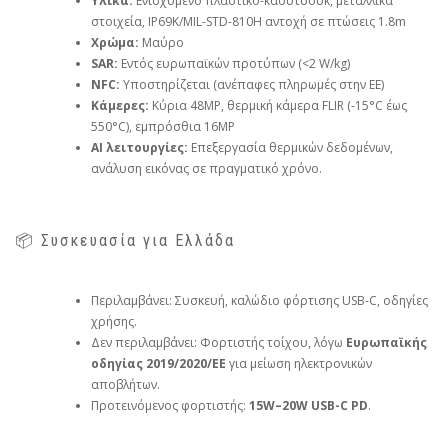
Υλικά:
Ενισχυμένο πλαστικό-καουτσούκ, μεταλλικά
στοιχεία, IP69K/MIL-STD-810H αντοχή σε πτώσεις 1.8m
Χρώμα:
Μαύρο
SAR:
Εντός ευρωπαϊκών προτύπων (<2 W/kg)
NFC:
Υποστηρίζεται (ανέπαφες πληρωμές στην ΕΕ)
Κάμερες:
Κύρια 48MP, θερμική κάμερα FLIR (-15°C έως
550°C), εμπρόσθια 16MP
AI λειτουργίες:
Επεξεργασία θερμικών δεδομένων,
ανάλυση εικόνας σε πραγματικό χρόνο.
📦 Συσκευασία για Ελλάδα
Περιλαμβάνει: Συσκευή, καλώδιο φόρτισης USB-C, οδηγίες
χρήσης.
Δεν περιλαμβάνει: Φορτιστής τοίχου, λόγω
Ευρωπαϊκής
οδηγίας 2019/2020/ΕΕ
για μείωση ηλεκτρονικών
αποβλήτων.
Προτεινόμενος φορτιστής:
15W–20W USB-C PD
.