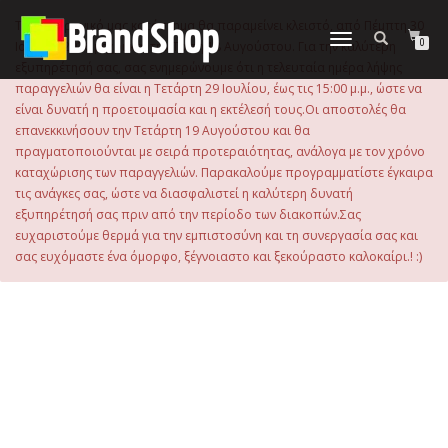
στο
περιεχόμενο
Το ηλεκτρονικό μας κατάστημα θα παραμείνει κλειστό, από Πέμπτη 30
Εναλλαγή
0
Ιουλίου 2026 μέχρι και την Τρίτη 18 Αυγούστου. Για την καλύτερη
πλοήγησης
εξυπηρέτησή σας, σας ενημερώνουμε ότι η τελευταία ημέρα λήψης
παραγγελιών θα είναι η Τετάρτη 29 Ιουλίου, έως τις 15:00 μ.μ., ώστε να
είναι δυνατή η προετοιμασία και η εκτέλεσή τους.Οι αποστολές θα
επανεκκινήσουν την Τετάρτη 19 Αυγούστου και θα
πραγματοποιούνται με σειρά προτεραιότητας, ανάλογα με τον χρόνο
καταχώρισης των παραγγελιών. Παρακαλούμε προγραμματίστε έγκαιρα
τις ανάγκες σας, ώστε να διασφαλιστεί η καλύτερη δυνατή
εξυπηρέτησή σας πριν από την περίοδο των διακοπών.Σας
ευχαριστούμε θερμά για την εμπιστοσύνη και τη συνεργασία σας και
σας ευχόμαστε ένα όμορφο, ξέγνοιαστο και ξεκούραστο καλοκαίρι.! :)