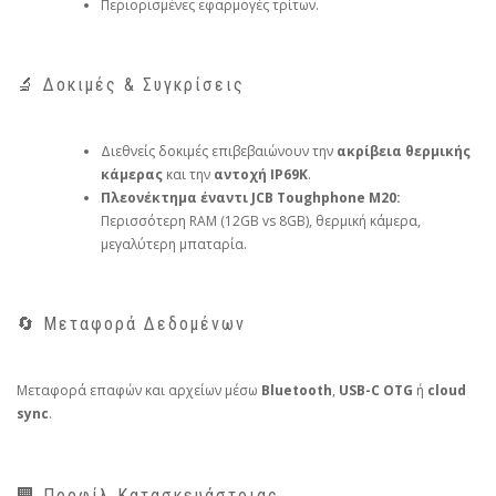
Περιορισμένες εφαρμογές τρίτων.
🔬 Δοκιμές & Συγκρίσεις
Διεθνείς δοκιμές επιβεβαιώνουν την
ακρίβεια θερμικής
κάμερας
και την
αντοχή IP69K
.
Πλεονέκτημα έναντι JCB Toughphone M20:
Περισσότερη RAM (12GB vs 8GB), θερμική κάμερα,
μεγαλύτερη μπαταρία.
🔄 Μεταφορά Δεδομένων
Μεταφορά επαφών και αρχείων μέσω
Bluetooth
,
USB-C OTG
ή
cloud
sync
.
🏢 Προφίλ Κατασκευάστριας