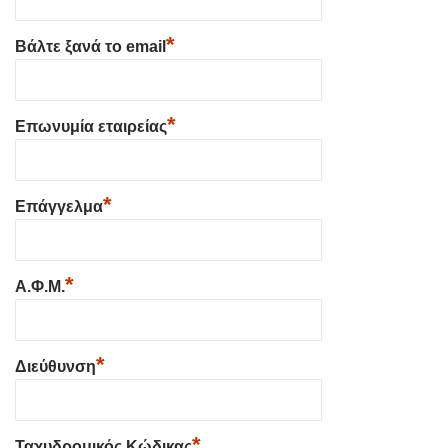
*
Βάλτε ξανά το email
*
Επωνυμία εταιρείας
*
Επάγγελμα
*
Α.Φ.Μ.
*
Διεύθυνση
*
Ταχυδρομικός Κώδικας