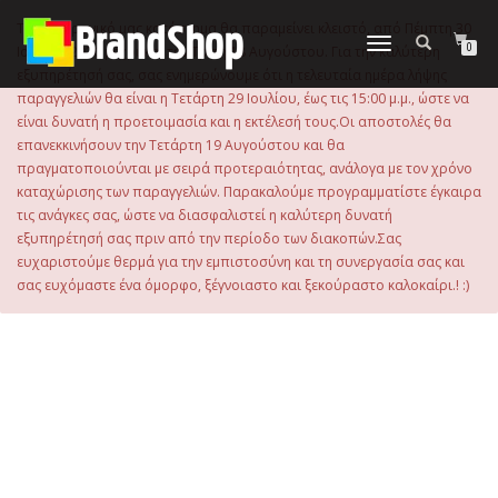
στο
περιεχόμενο
Το ηλεκτρονικό μας κατάστημα θα παραμείνει κλειστό, από Πέμπτη 30
Εναλλαγή
0
Ιουλίου 2026 μέχρι και την Τρίτη 18 Αυγούστου. Για την καλύτερη
πλοήγησης
εξυπηρέτησή σας, σας ενημερώνουμε ότι η τελευταία ημέρα λήψης
παραγγελιών θα είναι η Τετάρτη 29 Ιουλίου, έως τις 15:00 μ.μ., ώστε να
είναι δυνατή η προετοιμασία και η εκτέλεσή τους.Οι αποστολές θα
επανεκκινήσουν την Τετάρτη 19 Αυγούστου και θα
πραγματοποιούνται με σειρά προτεραιότητας, ανάλογα με τον χρόνο
καταχώρισης των παραγγελιών. Παρακαλούμε προγραμματίστε έγκαιρα
τις ανάγκες σας, ώστε να διασφαλιστεί η καλύτερη δυνατή
εξυπηρέτησή σας πριν από την περίοδο των διακοπών.Σας
ευχαριστούμε θερμά για την εμπιστοσύνη και τη συνεργασία σας και
σας ευχόμαστε ένα όμορφο, ξέγνοιαστο και ξεκούραστο καλοκαίρι.! :)