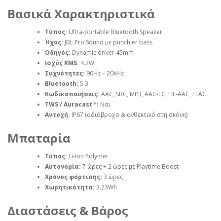
Βασικά Χαρακτηριστικά
Τύπος:
Ultra‑portable Bluetooth Speaker
Ήχος:
JBL Pro Sound με punchier bass
Οδηγός:
Dynamic driver 45mm
Ισχύς RMS:
4.2W
Συχνότητες:
90Hz – 20kHz
Bluetooth:
5.3
Κωδικοποιήσεις:
AAC, SBC, MP3, AAC‑LC, HE‑AAC, FLAC
TWS / Auracast™:
Ναι
Αντοχή:
IP67 (αδιάβροχο & ανθεκτικό στη σκόνη)
Μπαταρία
Τύπος:
Li‑Ion Polymer
Αυτονομία:
7 ώρες + 2 ώρες με Playtime Boost
Χρόνος φόρτισης:
3 ώρες
Χωρητικότητα:
3.23Wh
Διαστάσεις & Βάρος