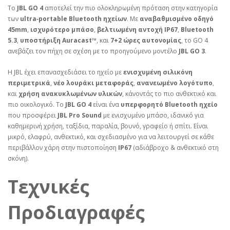
Το
JBL GO 4
αποτελεί την πιο ολοκληρωμένη πρόταση στην κατηγορία
των
ultra‑portable Bluetooth ηχείων
. Με
αναβαθμισμένο οδηγό
45mm
,
ισχυρότερο μπάσο
,
βελτιωμένη αντοχή IP67
,
Bluetooth
5.3
,
υποστήριξη Auracast™
, και
7+2 ώρες αυτονομίας
, το GO 4
ανεβάζει τον πήχη σε σχέση με το προηγούμενο μοντέλο
JBL GO 3
.
Η JBL έχει επανασχεδιάσει το ηχείο με
ενισχυμένη σιλικόνη
περιμετρικά
,
νέο λουράκι μεταφοράς
,
ανανεωμένο λογότυπο
,
και
χρήση ανακυκλωμένων υλικών
, κάνοντάς το πιο ανθεκτικό και
πιο οικολογικό. Το
JBL GO 4
είναι ένα
υπερφορητό Bluetooth ηχείο
που προσφέρει
JBL Pro Sound
με ενισχυμένο μπάσο, ιδανικό για
καθημερινή χρήση, ταξίδια, παραλία, βουνό, γραφείο ή σπίτι. Είναι
μικρό, ελαφρύ, ανθεκτικό, και σχεδιασμένο για να λειτουργεί σε κάθε
περιβάλλον χάρη στην πιστοποίηση
IP67
(αδιάβροχο & ανθεκτικό στη
σκόνη).
Τεχνικές
Προδιαγραφές