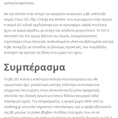
εμπειρία ακρόασης.
Με την είσοδο στην εποχή των φορητών συσκευών, η JBL ανέπτυξε
σειρές όπως GO, Flip, Charge και Xtreme, που κυριαρχούν στην αγορά.
Η σειρά GO ειδικά σχεδιάστηκε για να προσφέρει υψηλή ποιότητα
ήχου σε μικρό μέγεθος, με στόχο την απόλυτη φορητότητα. Το GO 4
αποτελεί την πιο ώριμη έκδοση της σειράς, ενσωματώνοντας
τεχνολογίες όπως Auracast, ανακυκλωμένα υλικά και βελτιωμένη αντοχή.
Η JBL συνεχίζει να επενδύει σε βιώσιμες πρακτικές, ενώ παράλληλα
διατηρεί την ηγετική της θέση στον χώρο του ήχου.
Συμπέρασμα
Το JBL GO 4 είναι η καλύτερη επιλογή στην κατηγορία του. Με
ισχυρότερο ήχο, μεγαλύτερη αντοχή, καλύτερη αυτονομία και
σύγχρονες λειτουργίες όπως Auracast και EQ μέσω εφαρμογής,
αποτελεί την ιδανική αγορά για όσους θέλουν ένα μικρό αλλά
πανίσχυρο ηχείο. Για επαγγελματίες, η αγορά χωρίς ΦΠΑ από το
onething.gr αποτελεί σημαντικό πλεονέκτημα, ενώ η υψηλή αξιοπιστία
της JBL μειώνει το ρίσκο βλαβών. Αν θέλεις ένα ηχείο που να σε
συνοδεύει παντού, να αντέχει τα πάντα και να παίζει δυνατά, το GO 4