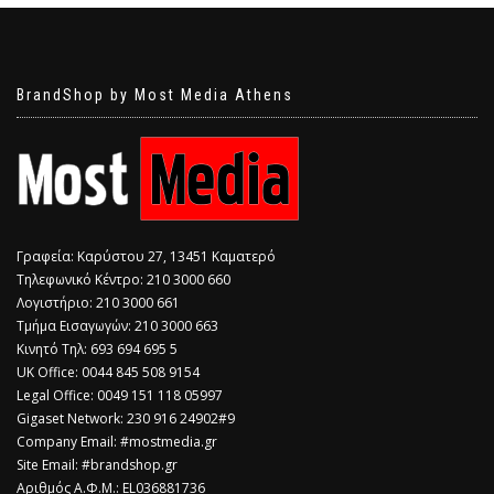
BrandShop by Most Media Athens
Γραφεία: Καρύστου 27, 13451 Καματερό
Τηλεφωνικό Κέντρο: 210 3000 660
Λογιστήριο: 210 3000 661
Τμήμα Εισαγωγών: 210 3000 663
Κινητό Τηλ: 693 694 695 5
​UK Office: 0044 845 508 9154
Legal Office: 0049 151 118 05997
Gigaset Network: 230 916 24902#9
Company Email: #mostmedia.gr
Site Email: #brandshop.gr
Αριθμός Α.Φ.Μ.: EL036881736