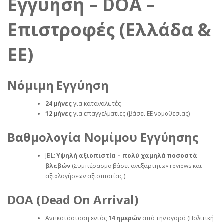
Εγγύηση – DOA –
Επιστροφές (Ελλάδα &
ΕΕ)
Νόμιμη Εγγύηση
24 μήνες
για καταναλωτές
12 μήνες
για επαγγελματίες (βάσει ΕΕ νομοθεσίας)
Βαθμολογία Νομίμου Εγγύησης
JBL:
Υψηλή αξιοπιστία – πολύ χαμηλά ποσοστά
βλαβών
(Συμπέρασμα βάσει ανεξάρτητων reviews και
αξιολογήσεων αξιοπιστίας.)
DOA (Dead On Arrival)
Αντικατάσταση εντός
14 ημερών
από την αγορά (Πολιτική