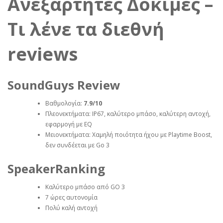
Ανεξάρτητες Δοκιμές –
Τι λένε τα διεθνή
reviews
SoundGuys Review
Βαθμολογία:
7.9/10
Πλεονεκτήματα: IP67, καλύτερο μπάσο, καλύτερη αντοχή,
εφαρμογή με EQ
Μειονεκτήματα: Χαμηλή ποιότητα ήχου με Playtime Boost,
δεν συνδέεται με Go 3
SpeakerRanking
Καλύτερο μπάσο από GO 3
7 ώρες αυτονομία
Πολύ καλή αντοχή