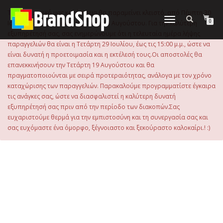
στο
περιεχόμενο
Το ηλεκτρονικό μας κατάστημα θα παραμείνει κλειστό, από Πέμπτη 30
Εναλλαγή
0
Ιουλίου 2026 μέχρι και την Τρίτη 18 Αυγούστου. Για την καλύτερη
πλοήγησης
εξυπηρέτησή σας, σας ενημερώνουμε ότι η τελευταία ημέρα λήψης
παραγγελιών θα είναι η Τετάρτη 29 Ιουλίου, έως τις 15:00 μ.μ., ώστε να
είναι δυνατή η προετοιμασία και η εκτέλεσή τους.Οι αποστολές θα
επανεκκινήσουν την Τετάρτη 19 Αυγούστου και θα
πραγματοποιούνται με σειρά προτεραιότητας, ανάλογα με τον χρόνο
καταχώρισης των παραγγελιών. Παρακαλούμε προγραμματίστε έγκαιρα
τις ανάγκες σας, ώστε να διασφαλιστεί η καλύτερη δυνατή
εξυπηρέτησή σας πριν από την περίοδο των διακοπών.Σας
ευχαριστούμε θερμά για την εμπιστοσύνη και τη συνεργασία σας και
σας ευχόμαστε ένα όμορφο, ξέγνοιαστο και ξεκούραστο καλοκαίρι.! :)