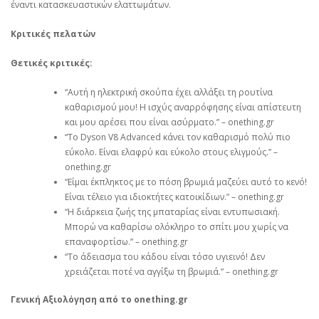
έναντι κατασκευαστικών ελαττωμάτων.
Κριτικές πελατών
Θετικές κριτικές:
“Αυτή η ηλεκτρική σκούπα έχει αλλάξει τη ρουτίνα
καθαρισμού μου! Η ισχύς αναρρόφησης είναι απίστευτη
και μου αρέσει που είναι ασύρματο.” – onething.gr
“Το Dyson V8 Advanced κάνει τον καθαρισμό πολύ πιο
εύκολο. Είναι ελαφρύ και εύκολο στους ελιγμούς.” –
onething.gr
“Είμαι έκπληκτος με το πόση βρωμιά μαζεύει αυτό το κενό!
Είναι τέλειο για ιδιοκτήτες κατοικίδιων.” – onething.gr
“Η διάρκεια ζωής της μπαταρίας είναι εντυπωσιακή.
Μπορώ να καθαρίσω ολόκληρο το σπίτι μου χωρίς να
επαναφορτίσω.” – onething.gr
“Το άδειασμα του κάδου είναι τόσο υγιεινό! Δεν
χρειάζεται ποτέ να αγγίξω τη βρωμιά.” – onething.gr
Γενική Αξιολόγηση από το onething.gr