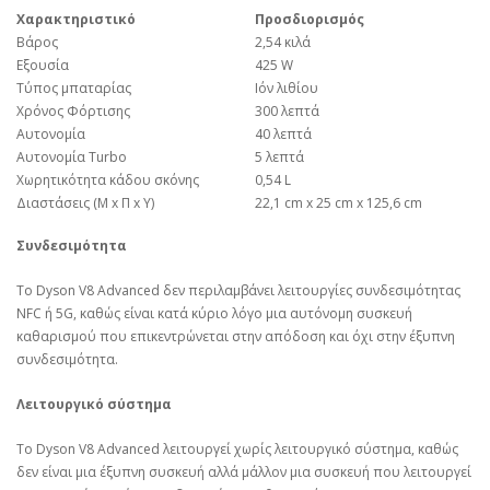
Χαρακτηριστικό
Προσδιορισμός
Βάρος
2,54 κιλά
Εξουσία
425 W
Τύπος μπαταρίας
Ιόν λιθίου
Χρόνος Φόρτισης
300 λεπτά
Αυτονομία
40 λεπτά
Αυτονομία Turbo
5 λεπτά
Χωρητικότητα κάδου σκόνης
0,54 L
Διαστάσεις (Μ x Π x Υ)
22,1 cm x 25 cm x 125,6 cm
Συνδεσιμότητα
Το Dyson V8 Advanced δεν περιλαμβάνει λειτουργίες συνδεσιμότητας
NFC ή 5G, καθώς είναι κατά κύριο λόγο μια αυτόνομη συσκευή
καθαρισμού που επικεντρώνεται στην απόδοση και όχι στην έξυπνη
συνδεσιμότητα.
Λειτουργικό σύστημα
Το Dyson V8 Advanced λειτουργεί χωρίς λειτουργικό σύστημα, καθώς
δεν είναι μια έξυπνη συσκευή αλλά μάλλον μια συσκευή που λειτουργεί