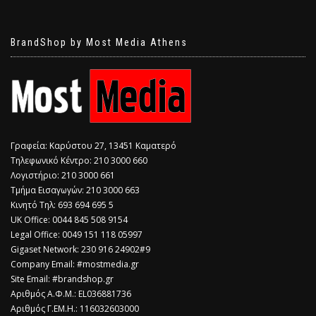
BrandShop by Most Media Athens
Γραφεία: Καρύστου 27, 13451 Καματερό
Τηλεφωνικό Κέντρο: 210 3000 660
Λογιστήριο: 210 3000 661
Τμήμα Εισαγωγών: 210 3000 663
Κινητό Τηλ: 693 694 695 5
​UK Office: 0044 845 508 9154
Legal Office: 0049 151 118 05997
Gigaset Network: 230 916 24902#9
Company Email: #mostmedia.gr
Site Email: #brandshop.gr
Αριθμός Α.Φ.Μ.: EL036881736
Αριθμός Γ.ΕΜ.Η.: 116032603000