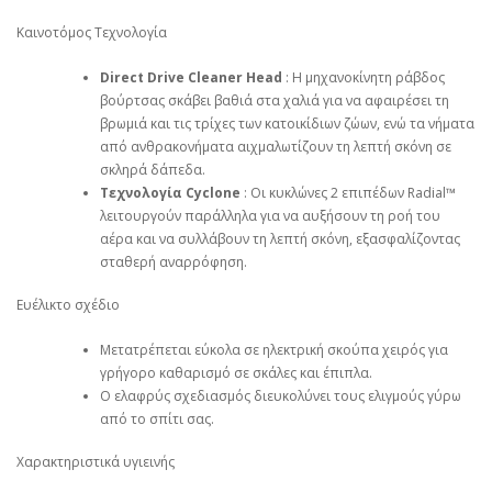
Καινοτόμος Τεχνολογία
Direct Drive Cleaner Head
: Η μηχανοκίνητη ράβδος
βούρτσας σκάβει βαθιά στα χαλιά για να αφαιρέσει τη
βρωμιά και τις τρίχες των κατοικίδιων ζώων, ενώ τα νήματα
από ανθρακονήματα αιχμαλωτίζουν τη λεπτή σκόνη σε
σκληρά δάπεδα.
Τεχνολογία Cyclone
: ​​Οι κυκλώνες 2 επιπέδων Radial™
λειτουργούν παράλληλα για να αυξήσουν τη ροή του
αέρα και να συλλάβουν τη λεπτή σκόνη, εξασφαλίζοντας
σταθερή αναρρόφηση.
Ευέλικτο σχέδιο
Μετατρέπεται εύκολα σε ηλεκτρική σκούπα χειρός για
γρήγορο καθαρισμό σε σκάλες και έπιπλα.
Ο ελαφρύς σχεδιασμός διευκολύνει τους ελιγμούς γύρω
από το σπίτι σας.
Χαρακτηριστικά υγιεινής