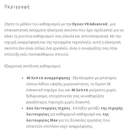
Περιγραφή
Ζήστε το μέλλον του καθαρισμού με την
Dyson V8 Advanced
, μια
επαναστατική ασύρματη ηλεκτρική σκούπα που έχει σχεδιαστεί για να
κάνει τη ρουτίνα καθαρισμού σας εύκολη και αποτελεσματική. Με την
ισχυρή αναρρόφηση και την προηγμένη τεχνολογία, αυτή η ηλεκτρική
σκούπα δεν είναι απλώς ένα εργαλείο. είναι ο συνεργάτης σας στην
επίτευξη ενός πεντακάθαρου σπιτιού.
Εξαιρετική απόδοση καθαρισμού
40 λεπτά αναρρόφησης
: Εξοπλισμένο με μπαταρία
ιόντων λιθίου υψηλής χωρητικότητας, το Dyson V8
Advanced παρέχει έως και
40 λεπτά
ρεύματος χωρίς
ξεθώριασμα, επιτρέποντάς σας να καθαρίζετε
μεγαλύτερες περιοχές χωρίς διακοπή.
Δύο Λειτουργίες Ισχύος
: Επιλέξτε μεταξύ
της Ισχυρής
λειτουργίας
για καθημερινό καθαρισμό και
της
λειτουργίας Max
για τις δύσκολες εργασίες που
απαιτούν επιπλέον ισχύ αναρρόφησης.