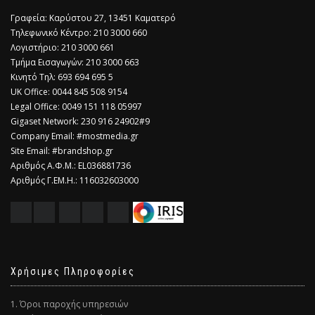
Γραφεία: Καρύστου 27, 13451 Καματερό
Τηλεφωνικό Κέντρο: 210 3000 660
Λογιστήριο: 210 3000 661
Τμήμα Εισαγωγών: 210 3000 663
Κινητό Τηλ: 693 694 695 5
​UK Office: 0044 845 508 9154
Legal Office: 0049 151 118 05997
Gigaset Network: 230 916 24902#9
Company Email: #mostmedia.gr
Site Email: #brandshop.gr
Αριθμός Α.Φ.Μ.: EL036881736
Αριθμός Γ.ΕΜ.Η.: 116032603000
Χρήσιμες Πληροφορίες
1. Όροι παροχής υπηρεσιών