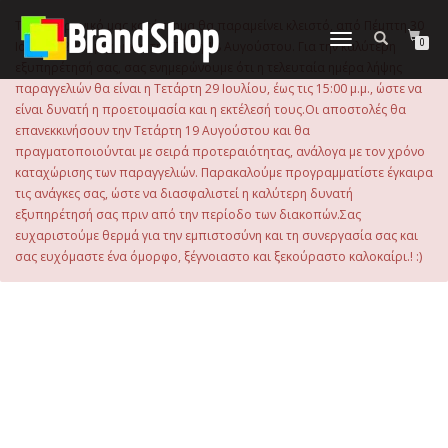
στο
περιεχόμενο
Το ηλεκτρονικό μας κατάστημα θα παραμείνει κλειστό, από Πέμπτη 30
Εναλλαγή
0
Ιουλίου 2026 μέχρι και την Τρίτη 18 Αυγούστου. Για την καλύτερη
πλοήγησης
εξυπηρέτησή σας, σας ενημερώνουμε ότι η τελευταία ημέρα λήψης
παραγγελιών θα είναι η Τετάρτη 29 Ιουλίου, έως τις 15:00 μ.μ., ώστε να
είναι δυνατή η προετοιμασία και η εκτέλεσή τους.Οι αποστολές θα
επανεκκινήσουν την Τετάρτη 19 Αυγούστου και θα
πραγματοποιούνται με σειρά προτεραιότητας, ανάλογα με τον χρόνο
καταχώρισης των παραγγελιών. Παρακαλούμε προγραμματίστε έγκαιρα
τις ανάγκες σας, ώστε να διασφαλιστεί η καλύτερη δυνατή
εξυπηρέτησή σας πριν από την περίοδο των διακοπών.Σας
ευχαριστούμε θερμά για την εμπιστοσύνη και τη συνεργασία σας και
σας ευχόμαστε ένα όμορφο, ξέγνοιαστο και ξεκούραστο καλοκαίρι.! :)