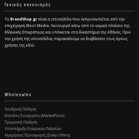
Γενικός κανονισμός
Το
BrandShop.gr
είναι η ιστοσελίδα που εκπροσωπείται από την
επιχείρηση
Most Media
. Λειτουργεί κάτω από το νομικό πλαίσιο της
Ελληνικής Επικράτειας και υπόκειται στα δικαστήρια της Αθήνας. Πριν
την χρήση της ιστοσελίδας παρακαλούμε να διαβάσατε τους όρους
χρήσης της
εδώ.
Wholesales
Χονδρική Πώληση
Είσοδος Συνεργάτη (MarketPlace)
Τριγωνική Πώληση
Υποστήριξη Εταιρικών Πελατών
Ημερήσιες Προσφορές (Daily Offers)