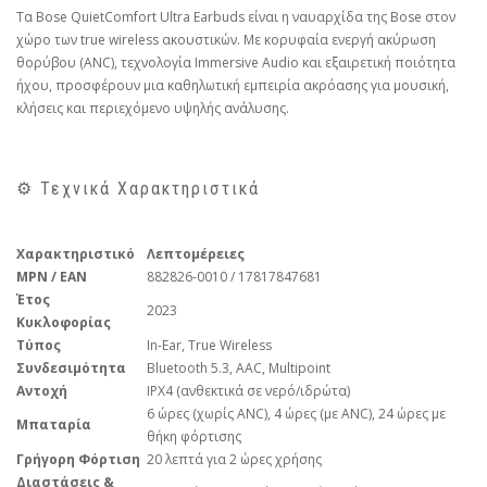
Τα Bose QuietComfort Ultra Earbuds είναι η ναυαρχίδα της Bose στον
χώρο των true wireless ακουστικών. Με κορυφαία ενεργή ακύρωση
θορύβου (ANC), τεχνολογία Immersive Audio και εξαιρετική ποιότητα
ήχου, προσφέρουν μια καθηλωτική εμπειρία ακρόασης για μουσική,
κλήσεις και περιεχόμενο υψηλής ανάλυσης.
⚙️ Τεχνικά Χαρακτηριστικά
Χαρακτηριστικό
Λεπτομέρειες
MPN / EAN
882826-0010 / 17817847681
Έτος
2023
Κυκλοφορίας
Τύπος
In-Ear, True Wireless
Συνδεσιμότητα
Bluetooth 5.3, AAC, Multipoint
Αντοχή
IPX4 (ανθεκτικά σε νερό/ιδρώτα)
6 ώρες (χωρίς ANC), 4 ώρες (με ANC), 24 ώρες με
Μπαταρία
θήκη φόρτισης
Γρήγορη Φόρτιση
20 λεπτά για 2 ώρες χρήσης
Διαστάσεις &