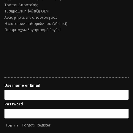
Τρόποι Αποστολής
Τι σημαίνει η ένδειξη ΟΕΜ
Αναζητήστε την αποστολή σας
Η λίστα των επιθυμιών μου (Wishlist)
Πως φτιάχνω λογαριασμό PayPal
Username or Email
Password
Forgot?
Register