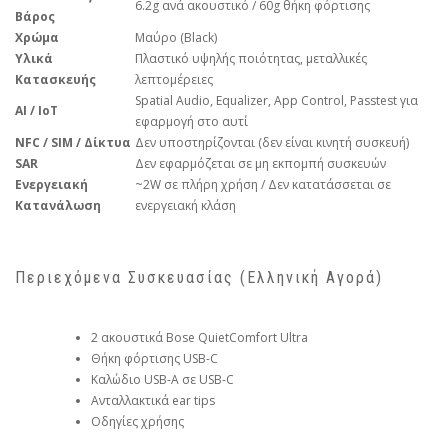
6.2g ανά ακουστικό / 60g θήκη φόρτισης
Βάρος
Χρώμα
Μαύρο (Black)
Υλικά
Πλαστικό υψηλής ποιότητας, μεταλλικές
Κατασκευής
λεπτομέρειες
Spatial Audio, Equalizer, App Control, Passtest για
AI / IoT
εφαρμογή στο αυτί
NFC / SIM / Δίκτυα
Δεν υποστηρίζονται (δεν είναι κινητή συσκευή)
SAR
Δεν εφαρμόζεται σε μη εκπομπή συσκευών
Ενεργειακή
~2W σε πλήρη χρήση / Δεν κατατάσσεται σε
Κατανάλωση
ενεργειακή κλάση
Περιεχόμενα Συσκευασίας (Ελληνική Αγορά)
2 ακουστικά Bose QuietComfort Ultra
Θήκη φόρτισης USB-C
Καλώδιο USB-A σε USB-C
Ανταλλακτικά ear tips
Οδηγίες χρήσης