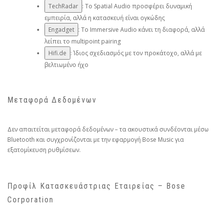
TechRadar
: Το Spatial Audio προσφέρει δυναμική
εμπειρία, αλλά η κατασκευή είναι ογκώδης
Engadget
: Το Immersive Audio κάνει τη διαφορά, αλλά
λείπει το multipoint pairing
Hifi.de
: Ίδιος σχεδιασμός με τον προκάτοχο, αλλά με
βελτιωμένο ήχο
Μεταφορά Δεδομένων
Δεν απαιτείται μεταφορά δεδομένων – τα ακουστικά συνδέονται μέσω
Bluetooth και συγχρονίζονται με την εφαρμογή Bose Music για
εξατομίκευση ρυθμίσεων.
Προφίλ Κατασκευάστριας Εταιρείας – Bose
Corporation