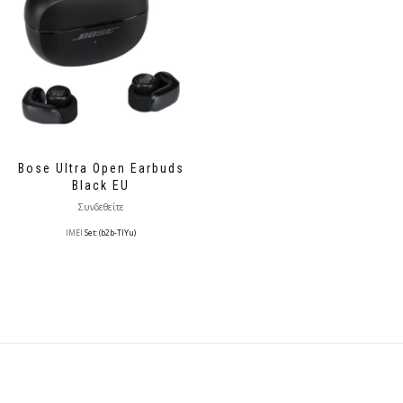
Bose Ultra Open Earbuds
Black EU
Συνδεθείτε
IMEI
Set: (b2b-TlYu)