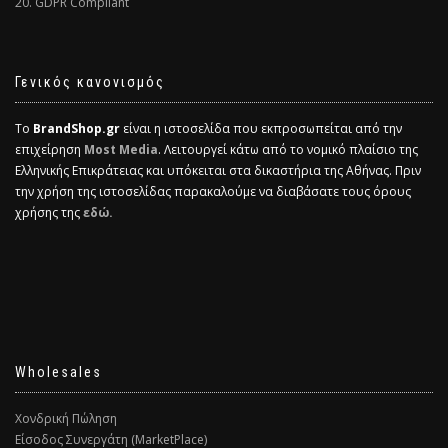
20. GDPR Compliant
Γενικός κανονισμός
Το
BrandShop.gr
είναι η ιστοσελίδα που εκπροσωπείται από την
επιχείρηση
Most Media
. Λειτουργεί κάτω από το νομικό πλαίσιο της
Ελληνικής Επικράτειας και υπόκειται στα δικαστήρια της Αθήνας. Πριν
την χρήση της ιστοσελίδας παρακαλούμε να διαβάσατε τους όρους
χρήσης της
εδώ.
Wholesales
Χονδρική Πώληση
Είσοδος Συνεργάτη (MarketPlace)