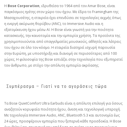
Η
Bose Corporation
, ιδρυθείσα το 1964 από τον Amar Bose, είναι
παγκόσμιος ηγέτης στον χώρο του ήχου. Με έδρα το Framingham της
Μασαχουσέτης, η εταιρεία έχει επενδύσει σε τεχνολογίες αιχμής όπως
η ενεργή ακύρωση θορύβου (ANC), το Immersive Audio και η
εξατομίκευση ήχου μέσω AI. Η Bose είναι γνωστή για την ποιότητα
κατασκευής, την καινοτομία και την εμπειρία χρήστη. Τα προϊόντα της
χρησιμοποιούνται από επαγγελματίες μουσικούς, αθλητές και λάτρεις
του ήχου σε όλο τον κόσμο. Η εταιρεία διατηρεί ισχυρή παρουσία
στην Ευρώπη, με υποστήριξη και διανομή σε περισσότερες από 100
χώρες. Η φιλοσοφία της Bose εστιάζει στην τεχνολογία που εξυπηρετεί
τον άνθρωπο, με στόχο την απόλυτη εμπειρία ακρόασης.
️ Συμπέρασμα – Γιατί να το αγοράσεις τώρα
Τα Bose QuietComfort Ultra Earbuds είναι η απόλυτη επιλογή για όσους
αναζητούν κορυφαία ποιότητα ήχου, άνεση και τεχνολογική υπεροχή.
Με τεχνολογία Immersive Audio, ANC, Bluetooth 5.3 και αυτονομία έως
24 ώρες, προσφέρουν εμπειρία που ξεπερνά κάθε προσδοκία. Η Bose