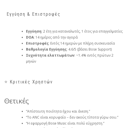
️ Εγγύηση & Επιστροφές
Εγγύηση
: 2 έτη για καταναλωτές, 1 έτος για επαγγελματίες
DOA
: 14 ημέρες από την αγορά
Επιστροφές
: Εντός 14 ημερών με πλήρη συσκευασία
Βαθμολογία Εγγύησης
: 4.6/5 (βάσει Bose Support)
Συχνότητα ελαττωμάτων
: ~1.4% εντός πρώτων 2
μηνών
⭐ Κριτικές Χρηστών
Θετικές
“Απίστευτη ποιότητα ήχου και άνεση.”
“Το ANC είναι κορυφαίο – δεν ακούς τίποτα γύρω σου.”
“Η εφαρμογή Bose Music είναι πολύ εύχρηστη.”