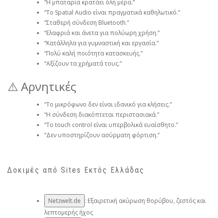
“Η μπαταρία κρατάει όλη μέρα.”
“Το Spatial Audio είναι πραγματικά καθηλωτικό.”
“Σταθερή σύνδεση Bluetooth.”
“Ελαφριά και άνετα για πολύωρη χρήση.”
“Κατάλληλα για γυμναστική και εργασία.”
“Πολύ καλή ποιότητα κατασκευής.”
“Αξίζουν τα χρήματά τους.”
⚠️ Αρνητικές
“Το μικρόφωνο δεν είναι ιδανικό για κλήσεις.”
“Η σύνδεση διακόπτεται περιστασιακά.”
“Το touch control είναι υπερβολικά ευαίσθητο.”
“Δεν υποστηρίζουν ασύρματη φόρτιση.”
Δοκιμές από Sites Εκτός Ελλάδας
Netzwelt.de
: Εξαιρετική ακύρωση θορύβου, ζεστός και
λεπτομερής ήχος