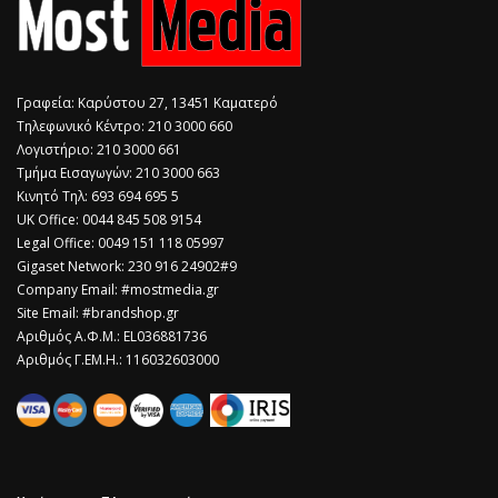
Γραφεία: Καρύστου 27, 13451 Καματερό
Τηλεφωνικό Κέντρο: 210 3000 660
Λογιστήριο: 210 3000 661
Τμήμα Εισαγωγών: 210 3000 663
Κινητό Τηλ: 693 694 695 5
​UK Office: 0044 845 508 9154
Legal Office: 0049 151 118 05997
Gigaset Network: 230 916 24902#9
Company Email: #mostmedia.gr
Site Email: #brandshop.gr
Αριθμός Α.Φ.Μ.: EL036881736
Αριθμός Γ.ΕΜ.Η.: 116032603000