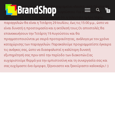
στο
περιεχόμενο
Το ηλεκτρονικό μας κατάστημα θα παραμείνει κλειστό, από Πέμπτη 30
Εναλλαγή
0
Ιουλίου 2026 μέχρι και την Τρίτη 18 Αυγούστου. Για την καλύτερη
πλοήγησης
εξυπηρέτησή σας, σας ενημερώνουμε ότι η τελευταία ημέρα λήψης
παραγγελιών θα είναι η Τετάρτη 29 Ιουλίου, έως τις 15:00 μ.μ., ώστε να
είναι δυνατή η προετοιμασία και η εκτέλεσή τους.Οι αποστολές θα
επανεκκινήσουν την Τετάρτη 19 Αυγούστου και θα
πραγματοποιούνται με σειρά προτεραιότητας, ανάλογα με τον χρόνο
καταχώρισης των παραγγελιών. Παρακαλούμε προγραμματίστε έγκαιρα
τις ανάγκες σας, ώστε να διασφαλιστεί η καλύτερη δυνατή
εξυπηρέτησή σας πριν από την περίοδο των διακοπών.Σας
ευχαριστούμε θερμά για την εμπιστοσύνη και τη συνεργασία σας και
σας ευχόμαστε ένα όμορφο, ξέγνοιαστο και ξεκούραστο καλοκαίρι.! :)