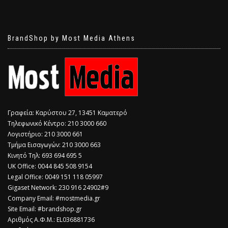
BrandShop by Most Media Athens
Γραφεία: Καρύστου 27, 13451 Καματερό
Τηλεφωνικό Κέντρο: 210 3000 660
Λογιστήριο: 210 3000 661
Τμήμα Εισαγωγών: 210 3000 663
Κινητό Τηλ: 693 694 695 5
​UK Office: 0044 845 508 9154
Legal Office: 0049 151 118 05997
Gigaset Network: 230 916 24902#9
Company Email: #mostmedia.gr
Site Email: #brandshop.gr
Αριθμός Α.Φ.Μ.: EL036881736