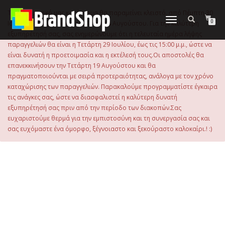
στο
περιεχόμενο
Το ηλεκτρονικό μας κατάστημα θα παραμείνει κλειστό, από Πέμπτη 30
Εναλλαγή
0
Ιουλίου 2026 μέχρι και την Τρίτη 18 Αυγούστου. Για την καλύτερη
πλοήγησης
εξυπηρέτησή σας, σας ενημερώνουμε ότι η τελευταία ημέρα λήψης
παραγγελιών θα είναι η Τετάρτη 29 Ιουλίου, έως τις 15:00 μ.μ., ώστε να
είναι δυνατή η προετοιμασία και η εκτέλεσή τους.Οι αποστολές θα
επανεκκινήσουν την Τετάρτη 19 Αυγούστου και θα
πραγματοποιούνται με σειρά προτεραιότητας, ανάλογα με τον χρόνο
καταχώρισης των παραγγελιών. Παρακαλούμε προγραμματίστε έγκαιρα
τις ανάγκες σας, ώστε να διασφαλιστεί η καλύτερη δυνατή
εξυπηρέτησή σας πριν από την περίοδο των διακοπών.Σας
ευχαριστούμε θερμά για την εμπιστοσύνη και τη συνεργασία σας και
σας ευχόμαστε ένα όμορφο, ξέγνοιαστο και ξεκούραστο καλοκαίρι.! :)