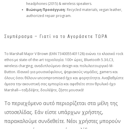
headphones (2015) & wireless speakers.
Βιώσιμη Προσέγγιση:
Recycled materials, vegan leather,
authorized repair program.
Συμπέρασμα – Γιατί να το Αγοράσετε ΤΩΡΑ
Το Marshall Major V Brown (EAN 7340055401128) ενώνει το κλασικό rock
ethos με state-of-the-art τεχνολογία: 100+ ώρες, Bluetooth 5.3/LC3,
wireless charging, αναδιπλούμενο design και πολυλειτουργικό M-
Button. Ιδανικό για μουσικόφιλους, ψηφιακούς νομάδες, gamers και
όλους όσοι θέλουν uncompromised ήχο και φορητότητα. Αναβαθμίστε
άμεσα την ακουστική σας εμπειρία και αφεθείτε στον θρυλικό ήχο
Marshall—ταξιδέψτε, δουλέψτε, ζήστε μουσικά!
Το περιεχόμενο αυτό περιορίζεται στα μέλη της
ιστοσελίδας. Εάν είστε υπάρχων χρήστης,
παρακαλούμε συνδεθείτε. Νέοι χρήστες μπορούν