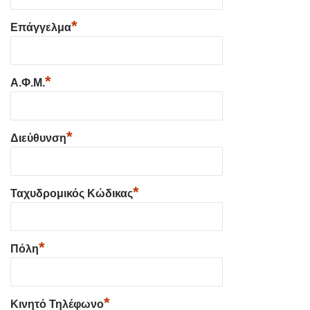
*
Επάγγελμα
*
Α.Φ.Μ.
*
Διεύθυνση
*
Ταχυδρομικός Κώδικας
*
Πόλη
*
Κινητό Τηλέφωνο