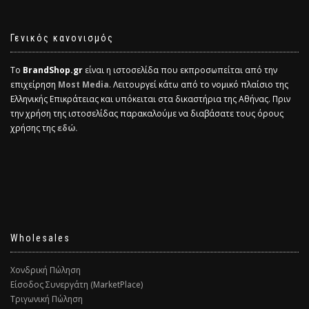
Γενικός κανονισμός
Το
BrandShop.gr
είναι η ιστοσελίδα που εκπροσωπείται από την
επιχείρηση
Most Media
. Λειτουργεί κάτω από το νομικό πλαίσιο της
Ελληνικής Επικράτειας και υπόκειται στα δικαστήρια της Αθήνας. Πριν
την χρήση της ιστοσελίδας παρακαλούμε να διαβάσατε τους όρους
χρήσης της
εδώ.
Wholesales
Χονδρική Πώληση
Είσοδος Συνεργάτη (MarketPlace)
Τριγωνική Πώληση