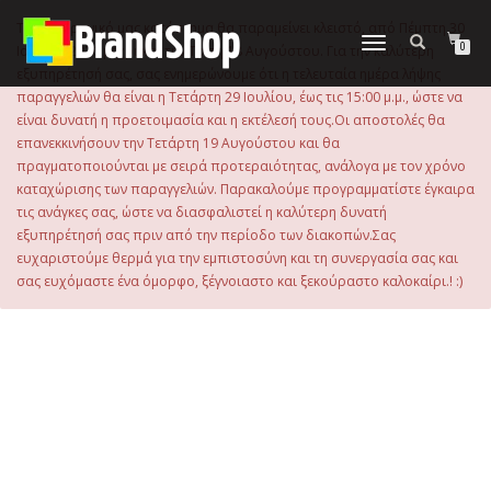
στο
περιεχόμενο
Το ηλεκτρονικό μας κατάστημα θα παραμείνει κλειστό, από Πέμπτη 30
Εναλλαγή
0
Ιουλίου 2026 μέχρι και την Τρίτη 18 Αυγούστου. Για την καλύτερη
πλοήγησης
εξυπηρέτησή σας, σας ενημερώνουμε ότι η τελευταία ημέρα λήψης
παραγγελιών θα είναι η Τετάρτη 29 Ιουλίου, έως τις 15:00 μ.μ., ώστε να
είναι δυνατή η προετοιμασία και η εκτέλεσή τους.Οι αποστολές θα
επανεκκινήσουν την Τετάρτη 19 Αυγούστου και θα
πραγματοποιούνται με σειρά προτεραιότητας, ανάλογα με τον χρόνο
καταχώρισης των παραγγελιών. Παρακαλούμε προγραμματίστε έγκαιρα
τις ανάγκες σας, ώστε να διασφαλιστεί η καλύτερη δυνατή
εξυπηρέτησή σας πριν από την περίοδο των διακοπών.Σας
ευχαριστούμε θερμά για την εμπιστοσύνη και τη συνεργασία σας και
σας ευχόμαστε ένα όμορφο, ξέγνοιαστο και ξεκούραστο καλοκαίρι.! :)