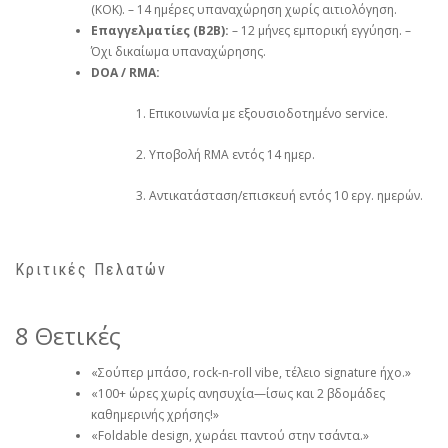
(ΚΟΚ). – 14 ημέρες υπαναχώρηση χωρίς αιτιολόγηση.
Επαγγελματίες (B2B):
– 12 μήνες εμπορική εγγύηση. –
Όχι δικαίωμα υπαναχώρησης.
DOA / RMA:
Επικοινωνία με εξουσιοδοτημένο service.
Υποβολή RMA εντός 14 ημερ.
Αντικατάσταση/επισκευή εντός 10 εργ. ημερών.
Κριτικές Πελατών
8 Θετικές
«Σούπερ μπάσο, rock-n-roll vibe, τέλειο signature ήχο.»
«100+ ώρες χωρίς ανησυχία—ίσως και 2 βδομάδες
καθημερινής χρήσης!»
«Foldable design, χωράει παντού στην τσάντα.»