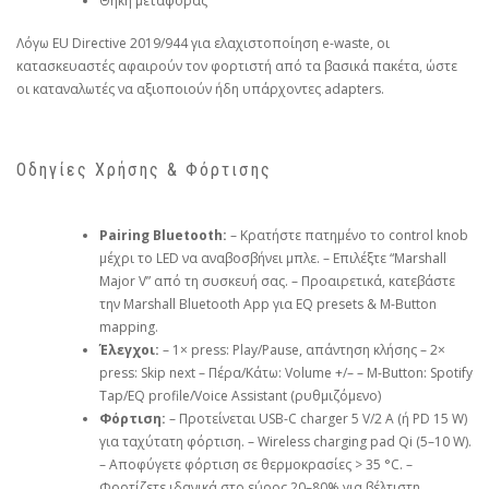
Θήκη μεταφοράς
Λόγω EU Directive 2019/944 για ελαχιστοποίηση e-waste, οι
κατασκευαστές αφαιρούν τον φορτιστή από τα βασικά πακέτα, ώστε
οι καταναλωτές να αξιοποιούν ήδη υπάρχοντες adapters.
Οδηγίες Χρήσης & Φόρτισης
Pairing Bluetooth:
– Κρατήστε πατημένο το control knob
μέχρι το LED να αναβοσβήνει μπλε. – Επιλέξτε “Marshall
Major V” από τη συσκευή σας. – Προαιρετικά, κατεβάστε
την Marshall Bluetooth App για EQ presets & M-Button
mapping.
Έλεγχοι:
– 1× press: Play/Pause, απάντηση κλήσης – 2×
press: Skip next – Πέρα/Κάτω: Volume +/– – M-Button: Spotify
Tap/EQ profile/Voice Assistant (ρυθμιζόμενο)
Φόρτιση:
– Προτείνεται USB-C charger 5 V/2 A (ή PD 15 W)
για ταχύτατη φόρτιση. – Wireless charging pad Qi (5–10 W).
– Αποφύγετε φόρτιση σε θερμοκρασίες > 35 °C. –
Φορτίζετε ιδανικά στο εύρος 20–80% για βέλτιστη