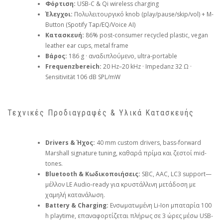
Φόρτιση:
USB-C & Qi wireless charging
Έλεγχοι:
Πολυλειτουργικό knob (play/pause/skip/vol) + M-
Button (Spotify Tap/EQ/Voice AI)
Κατασκευή:
86% post-consumer recycled plastic, vegan
leather ear cups, metal frame
Βάρος:
186 g · αναδιπλούμενο, ultra-portable
Frequenzbereich:
20 Hz–20 kHz · Impedanz 32 Ω ·
Sensitivität 106 dB SPL/mW
Τεχνικές Προδιαγραφές & Υλικά Κατασκευής
Drivers & Ήχος:
40 mm custom drivers, bass-forward
Marshall signature tuning, καθαρά πρίμα και ζεστοί mid-
tones.
Bluetooth & Κωδικοποιήσεις:
SBC, AAC, LC3 support—
μέλλον LE Audio-ready για κρυστάλλινη μετάδοση με
χαμηλή κατανάλωση.
Battery & Charging:
Ενσωματωμένη Li-Ion μπαταρία 100
h playtime, επαναφορτίζεται πλήρως σε 3 ώρες μέσω USB-