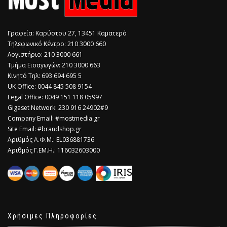
Γραφεία: Καρύστου 27, 13451 Καματερό
Τηλεφωνικό Κέντρο: 210 3000 660
Λογιστήριο: 210 3000 661
Τμήμα Εισαγωγών: 210 3000 663
Κινητό Τηλ: 693 694 695 5
​UK Office: 0044 845 508 9154
Legal Office: 0049 151 118 05997
Gigaset Network: 230 916 24902#9
Company Email: #mostmedia.gr
Site Email: #brandshop.gr
Αριθμός Α.Φ.Μ.: EL036881736
Αριθμός Γ.ΕΜ.Η.: 116032603000
Χρήσιμες Πληροφορίες