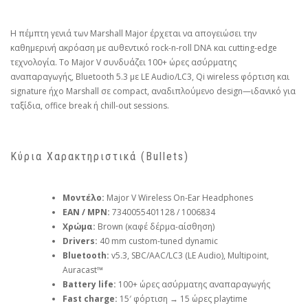
Η πέμπτη γενιά των Marshall Major έρχεται να απογειώσει την
καθημερινή ακρόαση με αυθεντικό rock-n-roll DNA και cutting-edge
τεχνολογία. Το Major V συνδυάζει 100+ ώρες ασύρματης
αναπαραγωγής, Bluetooth 5.3 με LE Audio/LC3, Qi wireless φόρτιση και
signature ήχο Marshall σε compact, αναδιπλούμενο design—ιδανικό για
ταξίδια, office break ή chill-out sessions.
Κύρια Χαρακτηριστικά (Bullets)
Μοντέλο:
Major V Wireless On-Ear Headphones
EAN / MPN:
7340055401128 / 1006834
Χρώμα:
Brown (καφέ δέρμα-αίσθηση)
Drivers:
40 mm custom-tuned dynamic
Bluetooth:
v5.3, SBC/AAC/LC3 (LE Audio), Multipoint,
Auracast™
Battery life:
100+ ώρες ασύρματης αναπαραγωγής
Fast charge:
15′ φόρτιση → 15 ώρες playtime