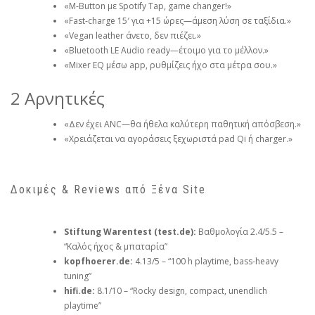
«M-Button με Spotify Tap, game changer!»
«Fast-charge 15′ για +15 ώρες—άμεση λύση σε ταξίδια.»
«Vegan leather άνετο, δεν πιέζει.»
«Bluetooth LE Audio ready—έτοιμο για το μέλλον.»
«Mixer EQ μέσω app, ρυθμίζεις ήχο στα μέτρα σου.»
2 Αρνητικές
«Δεν έχει ANC—θα ήθελα καλύτερη παθητική απόσβεση.»
«Χρειάζεται να αγοράσεις ξεχωριστά pad Qi ή charger.»
Δοκιμές & Reviews από Ξένα Site
Stiftung Warentest (test.de):
Βαθμολογία 2.4/5.5 –
“Καλός ήχος & μπαταρία”
kopfhoerer.de:
4.13/5 – “100 h playtime, bass-heavy
tuning”
hifi.de:
8.1/10 – “Rocky design, compact, unendlich
playtime”