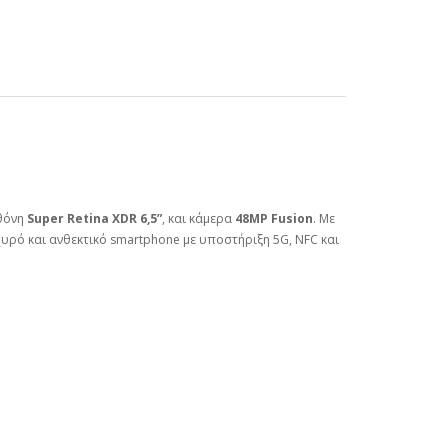
οθόνη
Super Retina XDR 6,5”
, και κάμερα
48MP Fusion
. Με
χυρό και ανθεκτικό smartphone με υποστήριξη 5G, NFC και