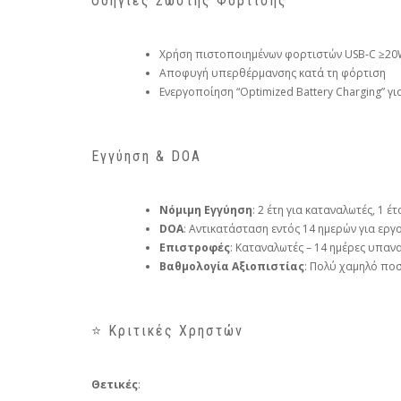
Οδηγίες Σωστής Φόρτισης
Χρήση πιστοποιημένων φορτιστών USB‑C ≥2
Αποφυγή υπερθέρμανσης κατά τη φόρτιση
Ενεργοποίηση “Optimized Battery Charging” γ
Εγγύηση & DOA
Νόμιμη Εγγύηση
: 2 έτη για καταναλωτές, 1 έ
DOA
: Αντικατάσταση εντός 14 ημερών για ερ
Επιστροφές
: Καταναλωτές – 14 ημέρες υπαν
Βαθμολογία Αξιοπιστίας
: Πολύ χαμηλό πο
⭐ Κριτικές Χρηστών
Θετικές
: