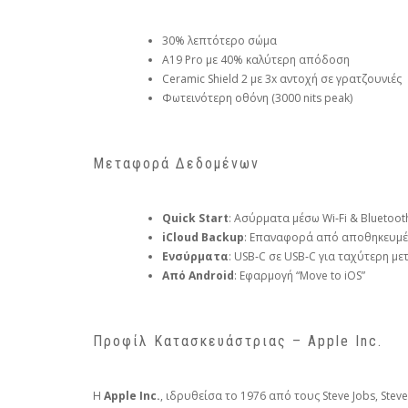
30% λεπτότερο σώμα
A19 Pro με 40% καλύτερη απόδοση
Ceramic Shield 2 με 3x αντοχή σε γρατζουνιές
Φωτεινότερη οθόνη (3000 nits peak)
Μεταφορά Δεδομένων
Quick Start
: Ασύρματα μέσω Wi‑Fi & Bluetoot
iCloud Backup
: Επαναφορά από αποθηκευμέ
Ενσύρματα
: USB‑C σε USB‑C για ταχύτερη μ
Από Android
: Εφαρμογή “Move to iOS”
Προφίλ Κατασκευάστριας – Apple Inc.
Η
Apple Inc.
, ιδρυθείσα το 1976 από τους Steve Jobs, Ste