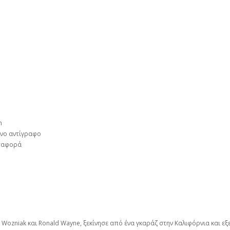
h
νο αντίγραφο
εταφορά
ve Wozniak και Ronald Wayne, ξεκίνησε από ένα γκαράζ στην Καλιφόρνια και ε