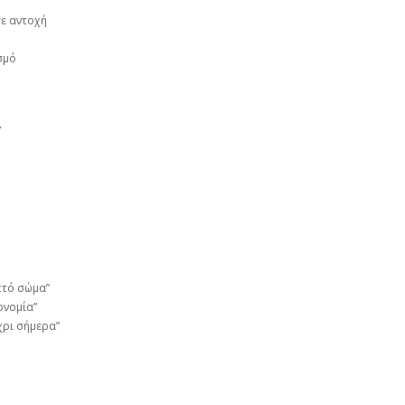
σε αντοχή
σμό
7
επτό σώμα”
ονομία”
χρι σήμερα”