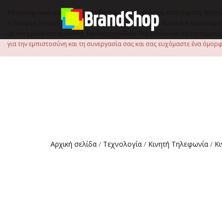
στο
περιεχόμενο
Το ηλεκτρονικό μας κατάστημα θα παραμείνει κλειστό, από Πέμπτη 30 Ιου
η Τετάρτη 29 Ιουλίου, έως τις 15:00 μ.μ., ώστε να είναι δυνατή η προετ
με τον χρόνο καταχώρισης των παραγγελιών. Παρακαλούμε προγραμματίστ
για την εμπιστοσύνη και τη συνεργασία σας και σας ευχόμαστε ένα όμορφο
Αρχική σελίδα
/
Τεχνολογία
/
Κινητή Τηλεφωνία
/
Κ