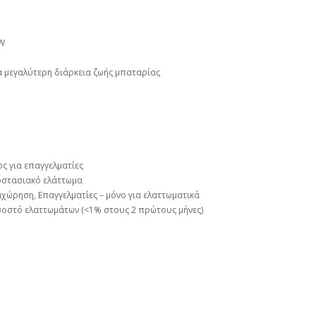
0W
ια μεγαλύτερη διάρκεια ζωής μπαταρίας
τος για επαγγελματίες
γοστασιακό ελάττωμα
αχώρηση, Επαγγελματίες – μόνο για ελαττωματικά
σοστό ελαττωμάτων (<1% στους 2 πρώτους μήνες)