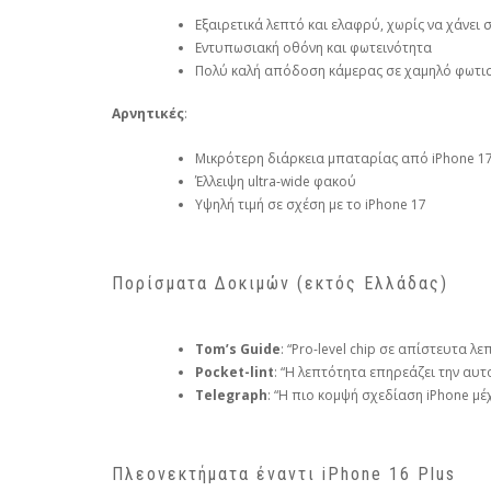
Εξαιρετικά λεπτό και ελαφρύ, χωρίς να χάνει 
Εντυπωσιακή οθόνη και φωτεινότητα
Πολύ καλή απόδοση κάμερας σε χαμηλό φωτι
Αρνητικές
:
Μικρότερη διάρκεια μπαταρίας από iPhone 1
Έλλειψη ultra‑wide φακού
Υψηλή τιμή σε σχέση με το iPhone 17
Πορίσματα Δοκιμών (εκτός Ελλάδας)
Tom’s Guide
: “Pro-level chip σε απίστευτα λ
Pocket-lint
: “Η λεπτότητα επηρεάζει την αυτ
Telegraph
: “Η πιο κομψή σχεδίαση iPhone μέ
Πλεονεκτήματα έναντι iPhone 16 Plus