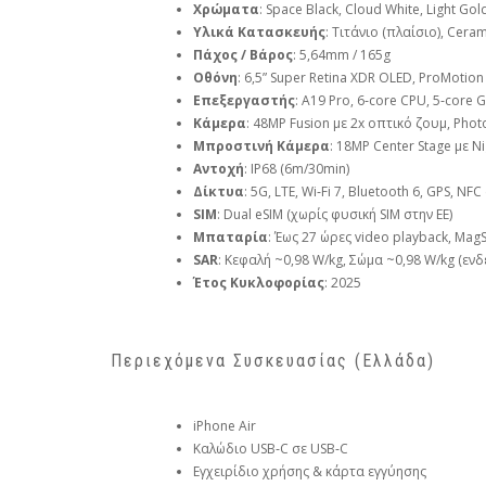
Χρώματα
: Space Black, Cloud White, Light Gold
Υλικά Κατασκευής
: Τιτάνιο (πλαίσιο), Cer
Πάχος / Βάρος
: 5,64mm / 165g
Οθόνη
: 6,5” Super Retina XDR OLED, ProMotio
Επεξεργαστής
: A19 Pro, 6‑core CPU, 5‑core 
Κάμερα
: 48MP Fusion με 2x οπτικό ζουμ, Phot
Μπροστινή Κάμερα
: 18MP Center Stage με N
Αντοχή
: IP68 (6m/30min)
Δίκτυα
: 5G, LTE, Wi‑Fi 7, Bluetooth 6, GPS, N
SIM
: Dual eSIM (χωρίς φυσική SIM στην ΕΕ)
Μπαταρία
: Έως 27 ώρες video playback, Mag
SAR
: Κεφαλή ~0,98 W/kg, Σώμα ~0,98 W/kg (ενδε
Έτος Κυκλοφορίας
: 2025
Περιεχόμενα Συσκευασίας (Ελλάδα)
iPhone Air
Καλώδιο USB‑C σε USB‑C
Εγχειρίδιο χρήσης & κάρτα εγγύησης