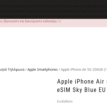
λίου 2026 μέχρι και την Τρίτη 18 Αυγούστου. Για την καλύτερη εξυπηρέτησή 
οιμασία και η εκτέλεσή τους.Οι αποστολές θα επανεκκινήσουν την Τετάρτη 1
ε έγκαιρα τις ανάγκες σας, ώστε να διασφαλιστεί η καλύτερη δυνατή εξυπ
, ξέγνοιαστο και ξεκούραστο καλοκαίρι.! :)
ινητά Τηλέφωνα
/
Apple Smartphones
/ Apple iPhone Air 5G 256GB (
Apple iPhone Air
eSIM Sky Blue EU
Συνδεθείτε