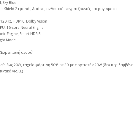
, Sky Blue
amic Shield 2 εμπρός & πίσω, ανθεκτικό σε γρατζουνιές και ραγίσματα
n 120Hz, HDR10, Dolby Vision
GPU, 16‑core Neural Engine
onic Engine, Smart HDR 5
ight Mode
FC (Ευρωπαϊκή αγορά)
Safe έως 20W, ταχεία φόρτιση 50% σε 30’ με φορτιστή ≥20W (δεν περιλαμβάνε
ικτικά για ΕΕ)