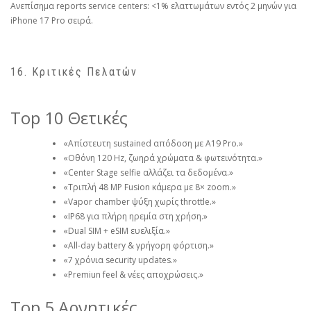
Ανεπίσημα reports service centers: <1% ελαττωμάτων εντός 2 μηνών για
iPhone 17 Pro σειρά.
16. Κριτικές Πελατών
Top 10 Θετικές
«Απίστευτη sustained απόδοση με A19 Pro.»
«Οθόνη 120 Hz, ζωηρά χρώματα & φωτεινότητα.»
«Center Stage selfie αλλάζει τα δεδομένα.»
«Τριπλή 48 MP Fusion κάμερα με 8× zoom.»
«Vapor chamber ψύξη χωρίς throttle.»
«IP68 για πλήρη ηρεμία στη χρήση.»
«Dual SIM + eSIM ευελιξία.»
«All-day battery & γρήγορη φόρτιση.»
«7 χρόνια security updates.»
«Premiun feel & νέες αποχρώσεις.»
Top 5 Αρνητικές