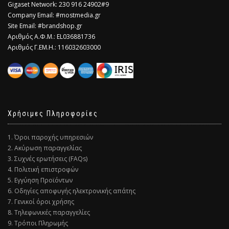
Gigaset Network: 230 916 24902#9
Company Email: #mostmedia.gr
Site Email: #brandshop.gr
Αριθμός Α.Φ.Μ.: EL036881736
Αριθμός Γ.ΕΜ.Η.: 116032603000
Χρήσιμες Πληροφορίες
1. Όροι παροχής υπηρεσιών
2. Ακύρωση παραγγελίας
3. Συχνές ερωτήσεις (FAQs)
4. Πολιτική επιστροφών
5. Εγγύηση Προϊόντων
6. Οδηγίες αποφυγής ηλεκτρονικής απάτης
7. Γενικοί όροι χρήσης
8. Τηλεφωνικές παραγγελίες
9. Τρόποι Πληρωμής