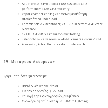
A19 Pro vs A16 Pro Bionic: +40% sustained CPU
performance; +30% GPU efficiency
Vapor chamber cooling vs passive: μεγαλύτερη
σταθερότητα under load
Ceramic Shield 2 (front/back) vs CG 1: 3× scratch & 4× crack
resistance
12 GB RAM vs 8 GB: καλύτερο multitasking
Telephoto 8× vs 3× zoom; all-48 MP cameras vs dual-12 MP
Always-On, Action Button vs static mute switch
19. Μεταφορά Δεδομένων
Χρησιμοποιήστε Quick Start με:
Παλιό & νέο iPhone δίπλα.
On-screen οδηγίες Quick Start.
Επιλογή apps, φωτογραφιών, ρυθμίσεων.
Ολοκλήρωση ασύρματα ή με USB-C to Lightning.