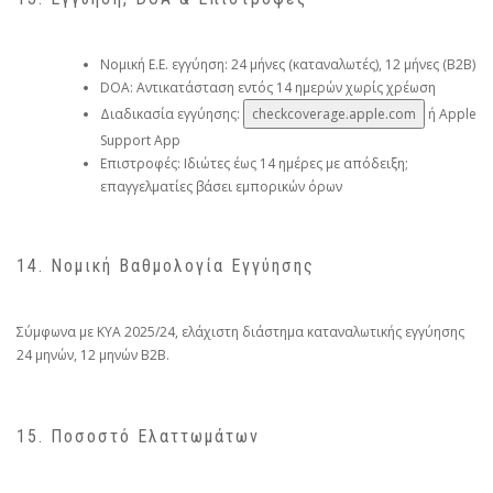
Νομική Ε.Ε. εγγύηση: 24 μήνες (καταναλωτές), 12 μήνες (B2B)
DOA: Αντικατάσταση εντός 14 ημερών χωρίς χρέωση
Διαδικασία εγγύησης:
checkcoverage.apple.com
ή Apple
Support App
Επιστροφές: Ιδιώτες έως 14 ημέρες με απόδειξη;
επαγγελματίες βάσει εμπορικών όρων
14. Νομική Βαθμολογία Εγγύησης
Σύμφωνα με ΚΥΑ 2025/24, ελάχιστη διάστημα καταναλωτικής εγγύησης
24 μηνών, 12 μηνών B2B.
15. Ποσοστό Ελαττωμάτων