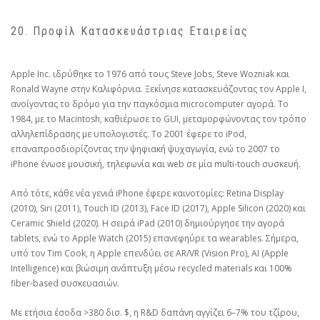
20. Προφίλ Κατασκευάστριας Εταιρείας
Apple Inc. ιδρύθηκε το 1976 από τους Steve Jobs, Steve Wozniak και
Ronald Wayne στην Καλιφόρνια. Ξεκίνησε κατασκευάζοντας τον Apple I,
ανοίγοντας το δρόμο για την παγκόσμια microcomputer αγορά. Το
1984, με το Macintosh, καθιέρωσε το GUI, μεταμορφώνοντας τον τρόπο
αλληλεπίδρασης με υπολογιστές. Το 2001 έφερε το iPod,
επαναπροσδιορίζοντας την ψηφιακή ψυχαγωγία, ενώ το 2007 το
iPhone ένωσε μουσική, τηλεφωνία και web σε μία multi-touch συσκευή.
Από τότε, κάθε νέα γενιά iPhone έφερε καινοτομίες: Retina Display
(2010), Siri (2011), Touch ID (2013), Face ID (2017), Apple Silicon (2020) και
Ceramic Shield (2020). Η σειρά iPad (2010) δημιούργησε την αγορά
tablets, ενώ το Apple Watch (2015) επανεφηύρε τα wearables. Σήμερα,
υπό τον Tim Cook, η Apple επενδύει σε AR/VR (Vision Pro), AI (Apple
Intelligence) και βιώσιμη ανάπτυξη μέσω recycled materials και 100%
fiber-based συσκευασιών.
Με ετήσια έσοδα >380 δισ. $, η R&D δαπάνη αγγίζει 6–7% του τζίρου,