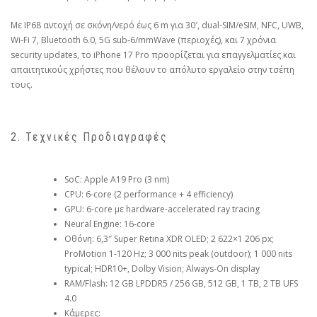
Με IP68 αντοχή σε σκόνη/νερό έως 6 m για 30′, dual-SIM/eSIM, NFC, UWB,
Wi-Fi 7, Bluetooth 6.0, 5G sub-6/mmWave (περιοχές), και 7 χρόνια
security updates, το iPhone 17 Pro προορίζεται για επαγγελματίες και
απαιτητικούς χρήστες που θέλουν το απόλυτο εργαλείο στην τσέπη
τους.
2. Τεχνικές Προδιαγραφές
SoC: Apple A19 Pro (3 nm)
CPU: 6-core (2 performance + 4 efficiency)
GPU: 6-core με hardware-accelerated ray tracing
Neural Engine: 16-core
Οθόνη: 6,3″ Super Retina XDR OLED; 2 622×1 206 px;
ProMotion 1-120 Hz; 3 000 nits peak (outdoor); 1 000 nits
typical; HDR10+, Dolby Vision; Always-On display
RAM/Flash: 12 GB LPDDR5 / 256 GB, 512 GB, 1 TB, 2 TB UFS
4.0
Κάμερες: