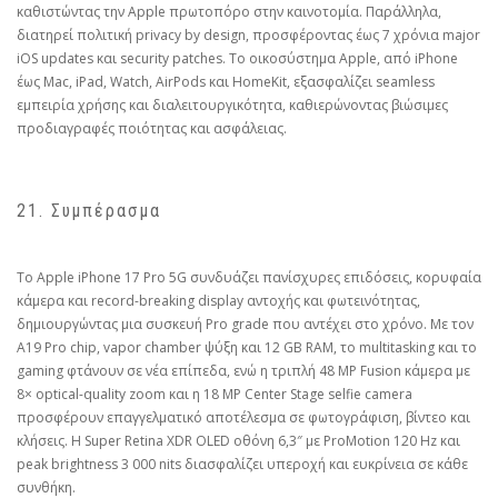
καθιστώντας την Apple πρωτοπόρο στην καινοτομία. Παράλληλα,
διατηρεί πολιτική privacy by design, προσφέροντας έως 7 χρόνια major
iOS updates και security patches. Το οικοσύστημα Apple, από iPhone
έως Mac, iPad, Watch, AirPods και HomeKit, εξασφαλίζει seamless
εμπειρία χρήσης και διαλειτουργικότητα, καθιερώνοντας βιώσιμες
προδιαγραφές ποιότητας και ασφάλειας.
21. Συμπέρασμα
Το Apple iPhone 17 Pro 5G συνδυάζει πανίσχυρες επιδόσεις, κορυφαία
κάμερα και record-breaking display αντοχής και φωτεινότητας,
δημιουργώντας μια συσκευή Pro grade που αντέχει στο χρόνο. Με τον
A19 Pro chip, vapor chamber ψύξη και 12 GB RAM, το multitasking και το
gaming φτάνουν σε νέα επίπεδα, ενώ η τριπλή 48 MP Fusion κάμερα με
8× optical-quality zoom και η 18 MP Center Stage selfie camera
προσφέρουν επαγγελματικό αποτέλεσμα σε φωτογράφιση, βίντεο και
κλήσεις. Η Super Retina XDR OLED οθόνη 6,3″ με ProMotion 120 Hz και
peak brightness 3 000 nits διασφαλίζει υπεροχή και ευκρίνεια σε κάθε
συνθήκη.