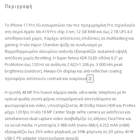
Περιγραφή
Το iPhone 17 Pro 5G ενσωματώνει την πιο προχωρημένη Pro τεχνολογία
στη σειρά Apple. Με A19 Pro chip 3 nm, 12 GB RAM και έως 2 TB UFS 4.0
αποθηκευτικό χώρο, παρέχει απίστευτες επιδόσεις σε multitasking και
gaming. Η νέα Vapor Chamber ψύξη σε συνδυασμό με
θερμοθερμευμένο αλουμίνιο unibody εξασφαλίζει sustained υψηλή
απόδοση χωρίς throttling. Η Super Retina XDR OLED οθόνη 6,3″ με
ProMotion έως 120 Hz σε ανάλυση 2 622×1 206 px, 3 000 nits peak
brightness (outdoor), Always-On display και anti-reflective coating
προσφέρει απίστευτο contrast και ευκρίνεια
2
.
Η τριπλή 48 MP Pro Fusion κάμερα (wide, ultra-wide, telephoto με 8×
optical-quality zoom) φέρνει επαγγελματικά αποτελέσματα σε
φωτογραφία και video, υποστηρίζοντας 4K Dolby Vision HDR και ProRes
μέχρι 120 fps. Η νέα 18 MP Center Stage selfie camera με autofocus και
simultaneous dual-capture video αναβαθμίζει τις κλήσεις FaceTime και
τα social media. Η μπαταρία 3 988 mAh (nano-SIM) ή 4 252 mAh (eSIM)
εξασφαλίζει έως 39 h video playback, με 50% φόρτιση σε 20′ μέσω 40 W
USB-C PD adapter (προτεινόμενη αγορά).