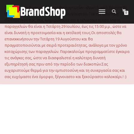
στο
περιεχόμενο
Το ηλεκτρονικό μας κατάστημα θα παραμείνει κλειστό, από Πέμπτη 30
Εναλλαγή
0
Ιουλίου 2026 μέχρι και την Τρίτη 18 Αυγούστου. Για την καλύτερη
πλοήγησης
εξυπηρέτησή σας, σας ενημερώνουμε ότι η τελευταία ημέρα λήψης
παραγγελιών θα είναι η Τετάρτη 29 Ιουλίου, έως τις 15:00 μ.μ., ώστε να
είναι δυνατή η προετοιμασία και η εκτέλεσή τους.Οι αποστολές θα
επανεκκινήσουν την Τετάρτη 19 Αυγούστου και θα
πραγματοποιούνται με σειρά προτεραιότητας, ανάλογα με τον χρόνο
καταχώρισης των παραγγελιών. Παρακαλούμε προγραμματίστε έγκαιρα
τις ανάγκες σας, ώστε να διασφαλιστεί η καλύτερη δυνατή
εξυπηρέτησή σας πριν από την περίοδο των διακοπών.Σας
ευχαριστούμε θερμά για την εμπιστοσύνη και τη συνεργασία σας και
σας ευχόμαστε ένα όμορφο, ξέγνοιαστο και ξεκούραστο καλοκαίρι.! :)