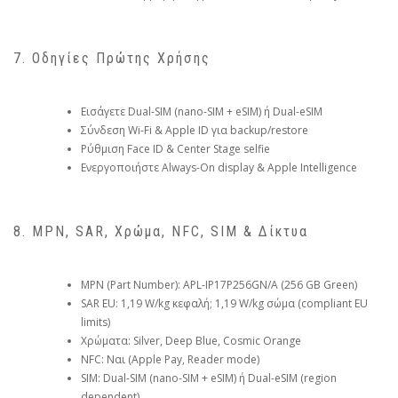
7. Οδηγίες Πρώτης Χρήσης
Εισάγετε Dual-SIM (nano-SIM + eSIM) ή Dual-eSIM
Σύνδεση Wi-Fi & Apple ID για backup/restore
Ρύθμιση Face ID & Center Stage selfie
Ενεργοποιήστε Always-On display & Apple Intelligence
8. MPN, SAR, Χρώμα, NFC, SIM & Δίκτυα
MPN (Part Number): APL-IP17P256GN/A (256 GB Green)
SAR EU: 1,19 W/kg κεφαλή; 1,19 W/kg σώμα (compliant EU
limits)
Χρώματα: Silver, Deep Blue, Cosmic Orange
NFC: Ναι (Apple Pay, Reader mode)
SIM: Dual-SIM (nano-SIM + eSIM) ή Dual-eSIM (region
dependent)