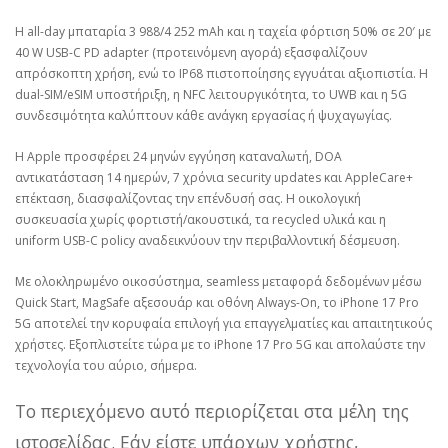
Η all-day μπαταρία 3 988/4 252 mAh και η ταχεία φόρτιση 50% σε 20′ με
40 W USB-C PD adapter (προτεινόμενη αγορά) εξασφαλίζουν
απρόσκοπτη χρήση, ενώ το IP68 πιστοποίησης εγγυάται αξιοπιστία. Η
dual-SIM/eSIM υποστήριξη, η NFC λειτουργικότητα, το UWB και η 5G
συνδεσιμότητα καλύπτουν κάθε ανάγκη εργασίας ή ψυχαγωγίας.
Η Apple προσφέρει 24 μηνών εγγύηση καταναλωτή, DOA
αντικατάσταση 14 ημερών, 7 χρόνια security updates και AppleCare+
επέκταση, διασφαλίζοντας την επένδυσή σας. Η οικολογική
συσκευασία χωρίς φορτιστή/ακουστικά, τα recycled υλικά και η
uniform USB-C policy αναδεικνύουν την περιβαλλοντική δέσμευση.
Με ολοκληρωμένο οικοσύστημα, seamless μεταφορά δεδομένων μέσω
Quick Start, MagSafe αξεσουάρ και οθόνη Always-On, το iPhone 17 Pro
5G αποτελεί την κορυφαία επιλογή για επαγγελματίες και απαιτητικούς
χρήστες. Εξοπλιστείτε τώρα με το iPhone 17 Pro 5G και απολαύστε την
τεχνολογία του αύριο, σήμερα.
Το περιεχόμενο αυτό περιορίζεται στα μέλη της
ιστοσελίδας. Εάν είστε υπάρχων χρήστης,