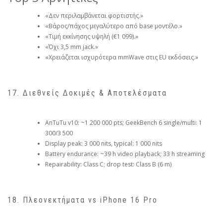
«Δεν περιλαμβάνεται φορτιστής.»
«Βάρος/πάχος μεγαλύτερο από base μοντέλο.»
«Τιμή εκκίνησης υψηλή (€1 099).»
«Όχι 3,5 mm jack.»
«Χρειάζεται ισχυρότερα mmWave στις EU εκδόσεις.»
17. Διεθνείς Δοκιμές & Αποτελέσματα
AnTuTu v10: ~1 200 000 pts; GeekBench 6 single/multi: 1
300/3 500
Display peak: 3 000 nits, typical: 1 000 nits
Battery endurance: ~39 h video playback; 33 h streaming
Repairability: Class C; drop test: Class B (6 m)
18. Πλεονεκτήματα vs iPhone 16 Pro