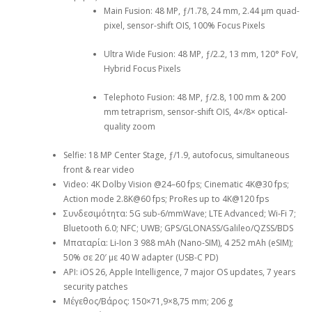
Main Fusion: 48 MP, ƒ/1.78, 24 mm, 2.44 μm quad-
pixel, sensor-shift OIS, 100% Focus Pixels
Ultra Wide Fusion: 48 MP, ƒ/2.2, 13 mm, 120° FoV,
Hybrid Focus Pixels
Telephoto Fusion: 48 MP, ƒ/2.8, 100 mm & 200
mm tetraprism, sensor-shift OIS, 4×/8× optical-
quality zoom
Selfie: 18 MP Center Stage, ƒ/1.9, autofocus, simultaneous
front & rear video
Video: 4K Dolby Vision @24–60 fps; Cinematic 4K@30 fps;
Action mode 2.8K@60 fps; ProRes up to 4K@120 fps
Συνδεσιμότητα: 5G sub-6/mmWave; LTE Advanced; Wi-Fi 7;
Bluetooth 6.0; NFC; UWB; GPS/GLONASS/Galileo/QZSS/BDS
Μπαταρία: Li-Ion 3 988 mAh (Nano-SIM), 4 252 mAh (eSIM);
50% σε 20′ με 40 W adapter (USB-C PD)
API: iOS 26, Apple Intelligence, 7 major OS updates, 7 years
security patches
Μέγεθος/Βάρος: 150×71,9×8,75 mm; 206 g